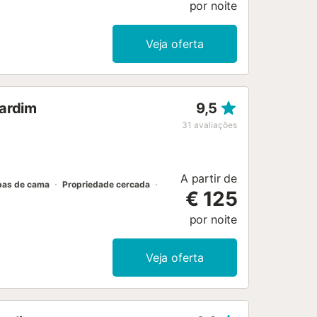
por noite
Veja oferta
jardim
9,5
31
avaliações
A partir de
pas de cama
Propriedade cercada
€ 125
por noite
Veja oferta