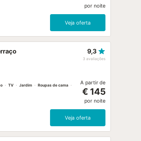
por noite
Veja oferta
erraço
9,3
3
avaliações
A partir de
do
TV
Jardim
Roupas de cama
€ 145
por noite
Veja oferta