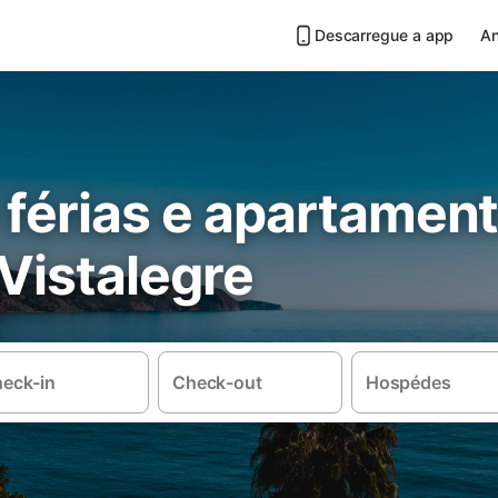
Descarregue a app
An
 férias e apartamen
 Vistalegre
eck-in
Check-out
Hospédes