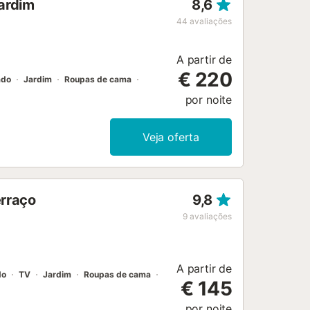
jardim
8,6
44
avaliações
A partir de
€ 220
ado
Jardim
Roupas de cama
por noite
Veja oferta
erraço
9,8
9
avaliações
A partir de
do
TV
Jardim
Roupas de cama
€ 145
por noite