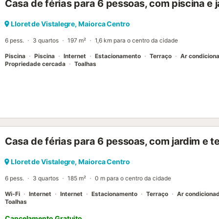
Casa de férias para 6 pessoas, com piscina e 
Lloret de Vistalegre, Maiorca Centro
6 pess.
3 quartos
197 m²
1,6 km para o centro da cidade
Piscina
Piscina
Internet
Estacionamento
Terraço
Ar condicion
Propriedade cercada
Toalhas
Casa de férias para 6 pessoas, com jardim e t
Lloret de Vistalegre, Maiorca Centro
6 pess.
3 quartos
185 m²
0 m para o centro da cidade
Wi-Fi
Internet
Internet
Estacionamento
Terraço
Ar condiciona
Toalhas
Cancelamento Gratuito