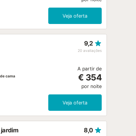
Veja oferta
9,2
20
avaliações
A partir de
€ 354
 de cama
por noite
Veja oferta
 jardim
8,0