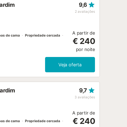
jardim
9,6
2
avaliações
A partir de
pas de cama
Propriedade cercada
€ 240
por noite
Veja oferta
jardim
9,7
3
avaliações
A partir de
€ 240
pas de cama
Propriedade cercada