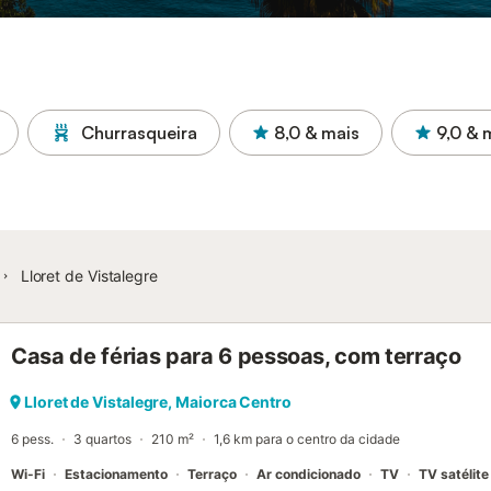
Churrasqueira
8,0
& mais
9,0
& 
Lloret de Vistalegre
Casa de férias para 6 pessoas, com terraço
Lloret de Vistalegre, Maiorca Centro
6 pess.
3 quartos
210 m²
1,6 km para o centro da cidade
Wi-Fi
Estacionamento
Terraço
Ar condicionado
TV
TV satélite