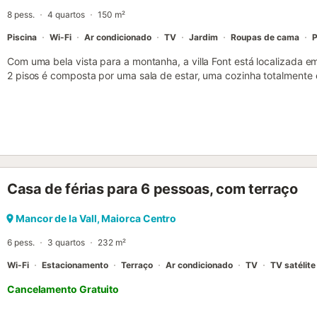
8 pess.
4 quartos
150 m²
Piscina
Wi-Fi
Ar condicionado
TV
Jardim
Roupas de cama
P
Com uma bela vista para a montanha, a villa Font está localizada e
2 pisos é composta por uma sala de estar, uma cozinha totalmente
banho e pode, portanto, acomodar 8 pessoas. As comodidades adici
velocidade (adequado para chamadas de vídeo) com um espaço de 
em casa, uma televisão, ar condicionado, bem como uma máquina 
cadeira alta também estão disponíveis. A sua área exterior privada 
terraço aberto, um terraço coberto, uma varanda, um barbecue e u
gratuito está disponível na rua. Não são permitidos animais de est
fornecidas toalhas de praia/piscina. Esta propriedade tem directri
Casa de férias para 6 pessoas, com terraço
separação correcta dos resíduos. Mais informações são fornecidas 
iluminação economizadora de energia....
Mancor de la Vall, Maiorca Centro
6 pess.
3 quartos
232 m²
Wi-Fi
Estacionamento
Terraço
Ar condicionado
TV
TV satélite
Cancelamento Gratuito