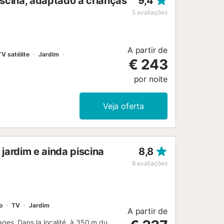
iscina, adaptado a crianças
9,4
5
avaliações
A partir de
TV satélite
Jardim
€ 243
por noite
Veja oferta
jardim e ainda piscina
8,8
8
avaliações
o
TV
Jardim
A partir de
tages. Dans la localité, à 350 m du