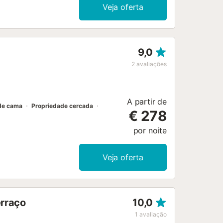
Veja oferta
9,0
2
avaliações
A partir de
de cama
Propriedade cercada
€ 278
por noite
Veja oferta
erraço
10,0
1
avaliação