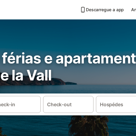
Descarregue a app
An
 férias e apartamen
 la Vall
eck-in
Check-out
Hospédes