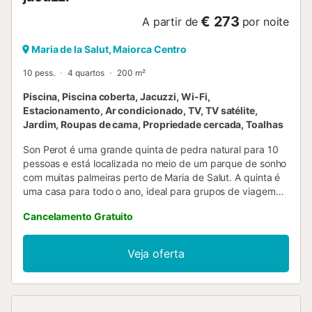
€ 273
A partir de
por noite
Maria de la Salut, Maiorca Centro
10 pess.
4 quartos
200 m²
Piscina, Piscina coberta, Jacuzzi, Wi-Fi,
Estacionamento, Ar condicionado, TV, TV satélite,
Jardim, Roupas de cama, Propriedade cercada, Toalhas
Son Perot é uma grande quinta de pedra natural para 10
pessoas e está localizada no meio de um parque de sonho
com muitas palmeiras perto de Maria de Salut. A quinta é
uma casa para todo o ano, ideal para grupos de viagem
ou famílias numerosas. Piscina interior grande separada
Cancelamento Gratuito
com piscina interior aquecida de 15 m e banheira de
hidromassagem separada. Preço 1500 por semana,
precisamos de saber com pelo menos 5 dias de
Veja oferta
antecedência. Os clientes devem pagar separadamente à
chegada em dinheiro. A quinta está equipada de forma
fantástica. Ao entrar na casa, encontra-se na grande sala
de estar com piano e sofás confortáveis para relaxar. Toda