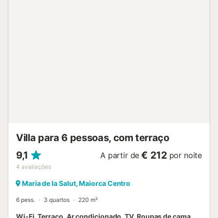
a casa é luminosa e inundada de luz com um teto típico de
vigas de madeira. Ao lado da sala de estar encontra-se
uma moderna cozinha branca, totalmente equipada e com
espaço para uma mesa de jantar extensível para até 10
pessoas. Neste piso há também uma casa de banho para
hóspedes e um quarto duplo com casa de banho privativa
e acesso ao terraço. No primeiro andar da quinta existem
mais 3 quartos. Há dois quartos duplos e o terceiro quarto
tem 4 camas individuais. Todos os quartos têm a sua
própria casa de banho privativa. Uma quinta de sonho. No
exterior, a Finca Son Perot tem terraços paisagísticos à
volta da casa com mobiliário para sentar e um grande
churrasco ao ar livre. À volta da quinta existe um jardim
com cerca de 4000 m2 para uso pr...
Villa para 6 pessoas, com terraço
9,1
€ 212
A partir de
por noite
4
avaliações
Maria de la Salut, Maiorca Centro
6 pess.
3 quartos
220 m²
Wi-Fi, Terraço, Ar condicionado, TV, Roupas de cama