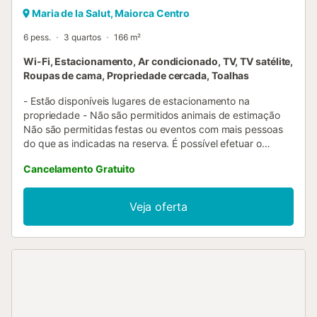
Maria de la Salut, Maiorca Centro
6 pess.
3 quartos
166 m²
Wi-Fi, Estacionamento, Ar condicionado, TV, TV satélite,
Roupas de cama, Propriedade cercada, Toalhas
- Estão disponíveis lugares de estacionamento na
propriedade - Não são permitidos animais de estimação
Não são permitidas festas ou eventos com mais pessoas
do que as indicadas na reserva. É possível efetuar o
check-in tardio mediante um custo adicional. Rodeada
Cancelamento Gratuito
pela natureza, a elegante casa de férias "Es Gassons" dá-
lhe as boas-vindas no município de Maria de la Salut, no
centro de Maiorca. Construída em estilo mediterrânico e
Veja oferta
confortavelmente mobilada, a casa de férias combina
tradição e modernidade. É composta por uma sala de
estar, uma cozinha muito bem equipada com máquina de
lavar louça, 3 quartos, bem como 3 casas de banho e
pode, portanto, acomodar 6 pessoas. As comodidades
adicionais incluem Wi-Fi, ar condicionado, uma televisão e
uma máquina de lavar roupa, enquanto um berço de bebé
e uma cadeira alta estão disponíveis mediante pedido. Na