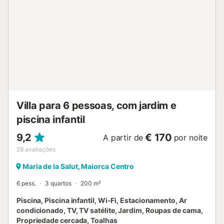
espaçosa área exterior, um terraço mobilado e
parcialmente coberto, um churrasco e um jardim
paisagístico esperam por si. Aqui pode sentir-se
confortável no lounge, comer juntos na mesa à sombra ou
relaxar na espreguiçadeira. E se precisar de se refrescar, a
grande piscina está à sua disposição. No centro da aldeia,
que fica a cerca de 15 minutos a pé (1 km), existem vários
restaurantes, cafés e bares. O supermercado mais
próximo fica a 900m do alojamento e pode ser alcançado
de carro em 2 minutos. As praias mais próximas ficam
Villa para 6 pessoas, com jardim e
apen...
piscina infantil
9,2
€ 170
A partir de
por noite
28
avaliações
Maria de la Salut, Maiorca Centro
6 pess.
3 quartos
200 m²
Piscina, Piscina infantil, Wi-Fi, Estacionamento, Ar
condicionado, TV, TV satélite, Jardim, Roupas de cama,
Propriedade cercada, Toalhas