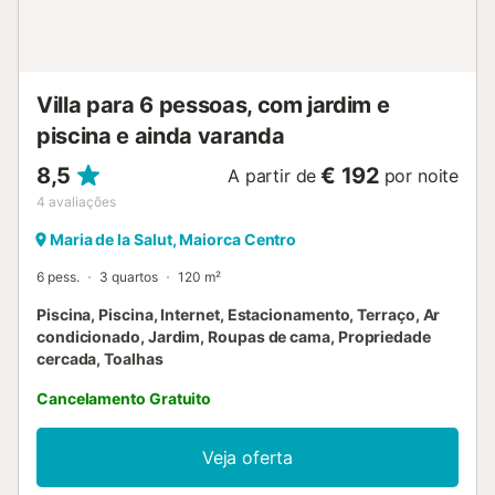
pode passar noites de churrasco acolhedoras, a
churrasqueira de tijolo e outra cozinha coberta e
totalmente equipada fazem da vida ao ar livre uma
experiência. Supermercados, lojas e restaurantes podem
ser encontrados após 7 minutos de carro (3,5 km) até
Villa para 6 pessoas, com jardim e
Santa Ma...
piscina e ainda varanda
8,5
€ 192
A partir de
por noite
4
avaliações
Maria de la Salut, Maiorca Centro
6 pess.
3 quartos
120 m²
Piscina, Piscina, Internet, Estacionamento, Terraço, Ar
condicionado, Jardim, Roupas de cama, Propriedade
cercada, Toalhas
Cancelamento Gratuito
Veja oferta