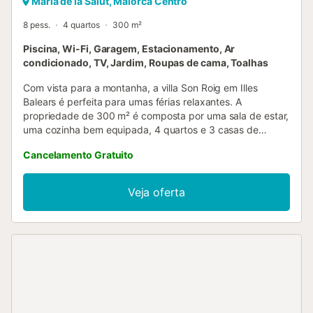
Maria de la Salut, Maiorca Centro
8 pess.
4 quartos
300 m²
Piscina, Wi-Fi, Garagem, Estacionamento, Ar
condicionado, TV, Jardim, Roupas de cama, Toalhas
Com vista para a montanha, a villa Son Roig em Illes
Balears é perfeita para umas férias relaxantes. A
propriedade de 300 m² é composta por uma sala de estar,
uma cozinha bem equipada, 4 quartos e 3 casas de
banho, bem como um WC adicional e pode, portanto,
Cancelamento Gratuito
acomodar 8 pessoas. As comodidades adicionais incluem
Wi-Fi de alta velocidade (adequado para chamadas de
vídeo) com um espaço de trabalho dedicado para
Veja oferta
escritório em casa, uma televisão, ar condicionado, uma
ventoinha, uma máquina de lavar roupa, uma máquina de
secar roupa, bem como livros e brinquedos para crianças.
Um berço e uma cadeira alta também estão disponíveis.
Este aluguer de férias dispõe de uma piscina privada,
jardim, terraço aberto, terraço coberto, varanda,
churrasco e chuveiro exterior. Um lugar de estacionamento
está disponível na propriedade e um lugar de
estacionamento está disponível numa garagem. Não são