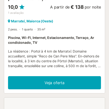
10,0
€ 138
A partir de
por noite
1
avaliação
Marratxí, Maiorca (Oeste)
2 pess.
1 quarto
35 m²
Piscina, Wi-Fi, Internet, Estacionamento, Terraço, Ar
condicionado, TV
La résidence : Portol à 4 km de Marratxí: Domaine
accueillant, simple "Reco de Can Pere Mas". En-dehors de
la localité, à 3 km du centre de Pòrtol (Marratxí), situation
tranquille, ensoleillée sur une colline, à 500 m de la forêt, à
19 km de la mer, à 19 km de la plage, dans la verdure. A
usage privé: terrain à l'état naturel (clôturé), beau jardin
sur plusieurs niveaux entretenu avec plantes et arbres,
Veja oferta
piscine rectangulaire (7 x 4 m, profondeur 100 - 200 cm,
disponibilité saisonnière: 01.Jan. - 31.Dec.). Douche
extérieure, jardinet, tonnelle, meubles de jardin, barbecue,
entretien de la piscine par le propriétaire/jardinier.
Infrastructures de la Maison: accès internet, Connexion