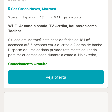
8
avaliações
Ses Cases Noves, Marratxí
5 pess.
3 quartos
181 m²
6,4 km para a costa
Wi-Fi, Ar condicionado, TV, Jardim, Roupas de cama,
Toalhas
Situada em Marratxí, esta casa de férias de 181 m²
acomoda até 5 pessoas em 3 quartos e 2 casas de banho.
Dispõem de uma cozinha privada totalmente equipada
para maior comodidade durante a estadia. No exterior,
aproveitem o terraço coberto privado, ideal para relaxar
Cancelamento Gratuito
ou desfrutar de refeições ao ar livre. O estacionamento
está disponível na rua para maior conveniência. Tenham
em atenção que este alojamento é exclusivo para adultos,
Veja oferta
proporcionando um ambiente tranquilo. Não são
permitidos eventos na propriedade....