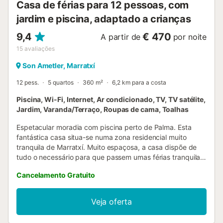
Casa de férias para 12 pessoas, com
jardim e piscina, adaptado a crianças
9,4
€ 470
A partir de
por noite
15
avaliações
Son Ametler, Marratxí
12 pess.
5 quartos
360 m²
6,2 km para a costa
Piscina, Wi-Fi, Internet, Ar condicionado, TV, TV satélite,
Jardim, Varanda/Terraço, Roupas de cama, Toalhas
Espetacular moradia com piscina perto de Palma. Esta
fantástica casa situa-se numa zona residencial muito
tranquila de Marratxí. Muito espaçosa, a casa dispõe de
tudo o necessário para que passem umas férias tranquilas
longe de multidões turísticas. Além disso, a casa é muito
Cancelamento Gratuito
luminosa e está decorada com muito bom gosto. Conta
também com piscina, jardim de relva natural rodeando a
propriedade e vários terraços mobilados de onde relaxar
Veja oferta
ao ar livre e desfrutar do clima mediterrânico. Esta bonita
moradia encontra-se na urbanização de Son Ametller, nos