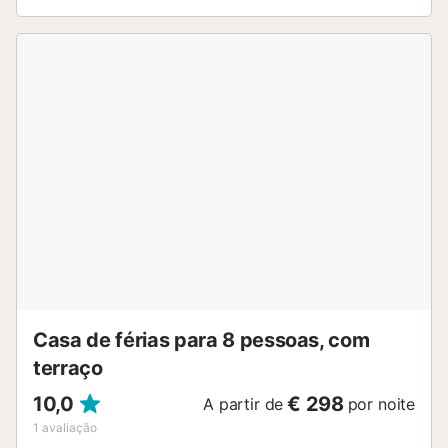
mobilado de forma acolhedora com uma piscina, terraços
abertos e cobertos e uma varanda. Estão disponíveis 2
lugares de estacionamento na propriedade,
estacionamento gratuito na rua e 2 lugares de
estacionamento numa garagem. As famílias com crianças
são bem-vindas. Não são permitidos animais de
estimação, fumar e celebrar eventos. Os hóspedes devem
estar cientes de que poderá ser aplicada uma taxa
adicional, dependendo do consumo de eletricidade....
Casa de férias para 8 pessoas, com
terraço
10,0
€ 298
A partir de
por noite
1
avaliação