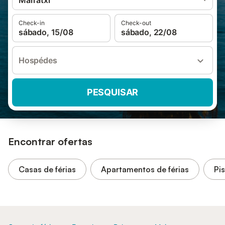
Marratxí
Check-in
Check-out
sábado, 15/08
sábado, 22/08
Hospédes
PESQUISAR
Encontrar ofertas
Casas de férias
Apartamentos de férias
Pi