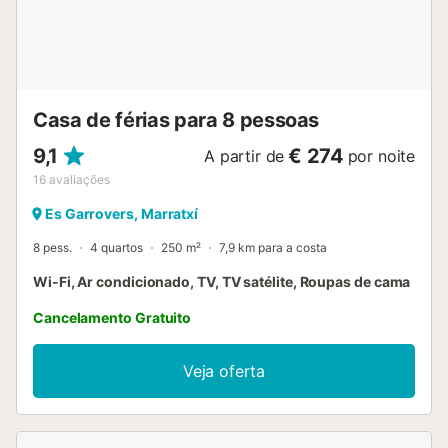
motocicletas e bicicletas. Esta propriedade tem regras de
reciclagem, é fornecida mais informação no local....
Casa de férias para 8 pessoas
9,1
€ 274
A partir de
por noite
16
avaliações
Es Garrovers, Marratxí
8 pess.
4 quartos
250 m²
7,9 km para a costa
Wi-Fi, Ar condicionado, TV, TV satélite, Roupas de cama
Cancelamento Gratuito
Veja oferta