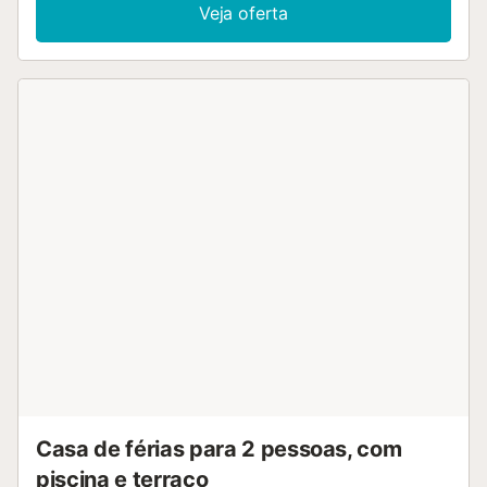
espaço de trabalho dedicado para escritório em casa, ar
Veja oferta
condicionado, uma ventoinha, uma máquina de lavar
roupa, uma máquina de secar roupa, bem como uma
televisão. Um berço e uma cadeira alta também estão
disponíveis. A moradia dispõe de uma área exterior
privada com piscina, um terraço aberto, um terraço
coberto, um barbecue e um duche exterior. Estão
disponíveis 4 lugares de estacionamento numa garagem.
As famílias com crianças são bem-vindas. Não são
permitidos animais de estimação. Existem câmaras de
segurança e/ou dispositivos de gravação áudio no local.
São fornecidas toalhas de praia/piscina. Esta propriedade
tem regras de reciclagem, mais informações são
fornecidas no local. Não são aceites grupos de pessoas
com menos de 27 anos de idade, a menos que sejam
famílias com crianças....
Casa de férias para 2 pessoas, com
piscina e terraço