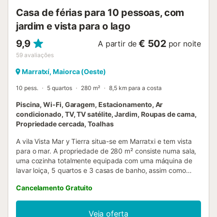
Casa de férias para 10 pessoas, com
jardim e vista para o lago
9,9
€ 502
A partir de
por noite
59
avaliações
Marratxí, Maiorca (Oeste)
10 pess.
5 quartos
280 m²
8,5 km para a costa
Piscina, Wi-Fi, Garagem, Estacionamento, Ar
condicionado, TV, TV satélite, Jardim, Roupas de cama,
Propriedade cercada, Toalhas
A vila Vista Mar y Tierra situa-se em Marratxi e tem vista
para o mar. A propriedade de 280 m² consiste numa sala,
uma cozinha totalmente equipada com uma máquina de
lavar loiça, 5 quartos e 3 casas de banho, assim como
uma casa de banho adicional, podendo assim acomodar
Cancelamento Gratuito
10 pessoas. Outras comodidades incluem Wi-Fi de alta
velocidade, ar condicionado, uma máquina de lavar roupa,
uma máquina de secar roupa, bem como uma TV. Um
Veja oferta