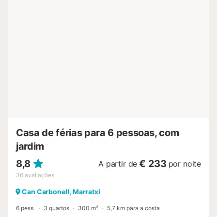
Casa de férias para 6 pessoas, com
jardim
8,8
€ 233
A partir de
por noite
36
avaliações
Can Carbonell, Marratxí
6 pess.
3 quartos
300 m²
5,7 km para a costa