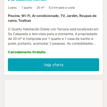
2 pess.
1 quarto
20 m²
9,3 km para a costa
Piscina, Wi-Fi, Ar condicionado, TV, Jardim, Roupas de
cama, Toalhas
O Quarto Habitación Doble con Terraza está localizado em
Sa Cabaneta e tem vista para a montanha. A propriedade
de 20 m² é composta por 1 quarto e 1 casa de banho e
pode, portanto, acomodar 2 pessoas. As comodidades
adicionais incluem Wi-Fi com um espaço de trabalho
Cancelamento Gratuito
dedicado para escritório em casa, uma televisão, bem
como ar condicionado. Também está disponível um berço.
Esta propriedade dispõe de um terraço privado aberto
Veja oferta
para relaxamento e diversão. Esta propriedade
disponibiliza uma área exterior partilhada com uma
piscina, um jardim e um terraço coberto para os hóspedes
desfrutarem. O estacionamento gratuito está disponível na
rua. Não são permitidos animais de estimação, fumar e
celebrar eventos....