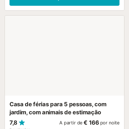
berço e uma cadeira alta também estão disponíveis. O
ponto alto deste alojamento é a sua área exterior privada
com piscina, rodeada por um relvado verde e um jardim,
mobiliário de jardim. Há também um terraço aberto e um
terraço coberto, uma grelha e um duche exterior. O
restaurante mais próximo fica a 10-15 minutos a pé (1km)
e o próximo café e supermercado pode ser alcançado em
2-3 minutos de carro (1,6km). O próximo bar pode ser
alcançado em 10 minutos de carro (6km). A praia Platja de
Can Pere Antoni fica a 18 minutos de carro (14km). O
aeroporto de Palma de Mallorca fica a 20 minutos de carro
(15km). O estacionamento gratuito está disponível na rua,
na propriedade e numa garagem. Os animais de
estimação não são permitidos. Não são permitidas festas e
eventos. Não são permitidos grupos de jovens com menos
de 25 anos de idade. O Wi-Fi é adequado para chamadas
de vídeo. A propriedade tem um interior sem degraus. Esta
propriedade tem painéis solares insta...
Casa de férias para 5 pessoas, com
jardim, com animais de estimação
7,8
€ 166
A partir de
por noite