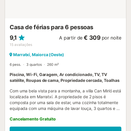
estacionamento para motos e bicicletas, bem como
estacionamento gratuito para vários carros mesmo em
frente à casa....
Casa de férias para 6 pessoas
9,1
€ 309
A partir de
por noite
15
avaliações
Marratxí, Maiorca (Oeste)
6 pess.
3 quartos
260 m²
Piscina, Wi-Fi, Garagem, Ar condicionado, TV, TV
satélite, Roupas de cama, Propriedade cercada, Toalhas
Com uma bela vista para a montanha, a villa Can Mirló está
localizada em Marratxí. A propriedade de 2 pisos é
composta por uma sala de estar, uma cozinha totalmente
equipada com uma máquina de lavar louça, 3 quartos e 3
casas de banho e pode, portanto, acomodar 6 pessoas.
Cancelamento Gratuito
As comodidades adicionais incluem Wi-Fi de alta
velocidade (adequado para chamadas de vídeo) com um