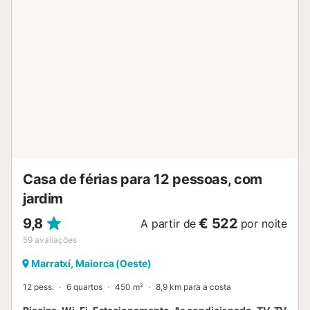
WIFI, réduit pour bicyclettes, air-conditionné. Accès en
voiture jusqu'à 200 m de la maison par un chemin raide,
étroite. Place de parking près de la maison sur le terrain.
Magasins 3 km, magasin d'alimentation 2 km,
supermarché 3 km, centre commercial 3 km, restaurant
2.5 km, bar 3 km, boulangerie 3 km, centre à 26 minutes à
pieds, arrêt de bus "Estació de Santa Maria" 4 km, gare
ferroviaire "Estació de Santa Maria" 4 km, plage de sable
"Platja de Can Pere Antoni" 18.5 km. Port plaisance 20 km,
terrain de golf (18 trous) 9 km, tennis 4 km, centre sportif
4 km, chemins de randonnées pédestres depuis la maison,
piste cyclable 150 m. Attractions à proximité: Msllorca
Fashion Outlet - Cinemas, Marratxí, ...
Casa de férias para 12 pessoas, com
jardim
9,8
€ 522
A partir de
por noite
59
avaliações
Marratxí, Maiorca (Oeste)
12 pess.
6 quartos
450 m²
8,9 km para a costa