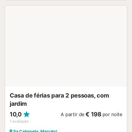
arredores de Marratxí, numa zona muito tranquila de
ambiente familiar. Marratxí fica a dez minutos de carro da
propriedade. Aí poderão encontrar restaurantes,
supermercados e uma grande variedade de serviços. Além
disso, fica a apenas vinte minutos de carro de Palma e das
suas praias, uma visita obrigatória. Climatização: Quanto
ao sistema de climatização, o alojamento conta com
aparelhos de ar condicionado frio/calor nos quartos e na
sala de estar. Adicionalmente, dispõe de radiadores
elétricos nas casas de banho. Custos a pagar no destino
não incluídos no preço: - Imposto Turístico (Obrigatório) -
Consumo de eletricidade: 25 €/dia (Obrigatório) Notas: - A
informação de todos os hóspedes (nome, apelidos,
género, data de nascimento, n.º passaporte/documento
de identidade, data de emissão e nacionalidade) deverá
ser fornecida antes d...
Casa de férias para 2 pessoas, com
jardim
10,0
€ 198
A partir de
por noite
1
avaliação
Sa Cabaneta, Marratxí