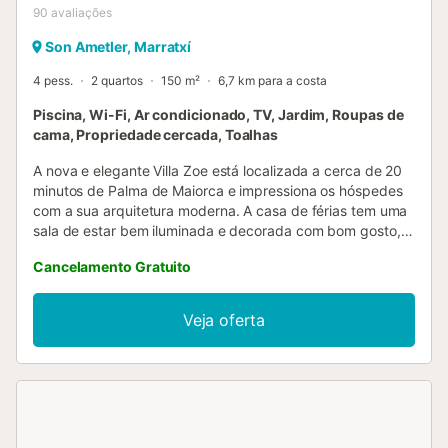
90
avaliações
Son Ametler, Marratxí
4 pess.
2 quartos
150 m²
6,7 km para a costa
Piscina, Wi-Fi, Ar condicionado, TV, Jardim, Roupas de
cama, Propriedade cercada, Toalhas
A nova e elegante Villa Zoe está localizada a cerca de 20
minutos de Palma de Maiorca e impressiona os hóspedes
com a sua arquitetura moderna. A casa de férias tem uma
sala de estar bem iluminada e decorada com bom gosto,
com uma grande fachada de vidro, uma cozinha bem
Cancelamento Gratuito
equipada com uma ilha, que convida os visitantes a
preparar refeições em conjunto, 2 quartos, bem como uma
casa de banho e pode, portanto, acomodar 4 pessoas. A
Veja oferta
casa está equipada com Wi-Fi, ar condicionado, televisão
por cabo, um berço e uma cadeira alta. No exterior existe
um grande jardim com piscina e espreguiçadeiras, uma
zona de estar com mobiliário confortável, uma mesa para
refeições comunitárias sob um céu estrelado e uma zona
de churrasco. As horas de férias fantásticas estão