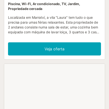
Piscina, Wi-Fi, Ar condicionado, TV, Jardim,
Propriedade cercada
Localizada em Marratxí, a vila "Laura" tem tudo o que
precisa para umas férias relaxantes. Esta propriedade de
2 andares consiste numa sala de estar, uma cozinha bem
equipada com máquina de lavar loiça, 3 quartos e 3 casas
de banho e pode, portanto, acomodar 6 pessoas. Outras
comodidades incluem Wi-Fi de alta velocidade, uma TV, ar
condicionado, bem como uma máquina de lavar roupa.
Veja oferta
Além disso, um ginásio privado e equipamento de ginásio
estão disponíveis para a sua utilização. Uma cama de
bebé e uma cadeira alta estão também disponíveis. A sua
área exterior privada inclui uma piscina, um jardim, um
terraço aberto, um terraço coberto, um barbecue e um
duche exterior. O estacionamento gratuito está disponível
na rua. Não são permitidos animais de estimação e festas.
Só são permitidos na propriedade hóspedes que estejam
listados na reserva. Os hóspedes são lembrados de
respeitarem os seus vizinhos e as horas de silêncio. As
toalhas não são fornecidas. O Wi-Fi é adequado para
chamadas de vídeo. A propriedade tem depósito de