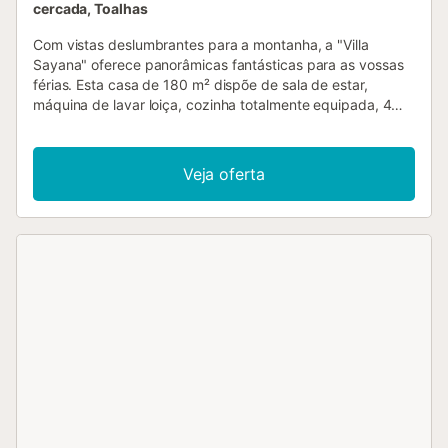
cercada, Toalhas
Com vistas deslumbrantes para a montanha, a "Villa
Sayana" oferece panorâmicas fantásticas para as vossas
férias. Esta casa de 180 m² dispõe de sala de estar,
máquina de lavar loiça, cozinha totalmente equipada, 4
quartos e 2 casas de banho, acomodando até 6 pessoas.
Inclui filtro de água por osmose, Wi-Fi de alta velocidade
(ideal para videochamadas) com espaço de trabalho
Veja oferta
dedicado, ar condicionado, ventoinha, máquina de lavar e
secar roupa e TV por cabo. Estão disponíveis 2 berços e
uma cadeira alta para crianças. No exterior privado,
desfrutam de piscina, jacuzzi, jardim, duas varandas
descobertas, varanda coberta, churrasqueira e duche
exterior. Aproveitem as vistas relaxantes para a montanha
enquanto preparam refeições para a família ou amigos.
Estacionamento gratuito na rua. Animais de estimação são
permitidos mediante pedido. Festas e grupos de jovens
não são permitidos. Ruídos altos estão proibidos após as
23h. Acesso sem degraus. Check-in tardio (após as 22h)
disponível mediante taxa adicional. Aquecimento
disponível mediante taxa adicional. É permitido fumar no
interior, exceto na sala de jantar e nos quartos. Existe