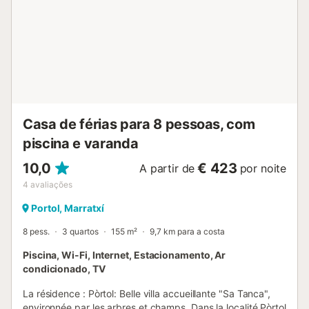
supermercado mais próximo fica a 22 minutos a pé ou a 7
minutos de carro. Este é o alojamento ideal para os
entusiastas do golfe, uma vez que os campos de golfe
Puntiro e Son Gual podem ser alcançados em menos de 15
minutos de carro. O centro de Palma de Maiorca fica
também a menos de 20 minutos de carro, onde poderá
apreciar as atracções turísticas ou passar o dia nu...
Casa de férias para 8 pessoas, com
piscina e varanda
10,0
€ 423
A partir de
por noite
4
avaliações
Portol, Marratxí
8 pess.
3 quartos
155 m²
9,7 km para a costa
Piscina, Wi-Fi, Internet, Estacionamento, Ar
condicionado, TV
La résidence : Pòrtol: Belle villa accueillante "Sa Tanca",
environnée par les arbres et champs. Dans la localité Pòrtol