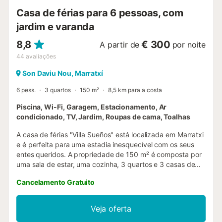
intérieur de haut standing. Mobilier assorti et confortable....
Casa de férias para 6 pessoas, com
jardim e varanda
8,8
€ 300
A partir de
por noite
44
avaliações
Son Daviu Nou, Marratxí
6 pess.
3 quartos
150 m²
8,5 km para a costa
Piscina, Wi-Fi, Garagem, Estacionamento, Ar
condicionado, TV, Jardim, Roupas de cama, Toalhas
A casa de férias "Villa Sueños" está localizada em Marratxi
e é perfeita para uma estadia inesquecível com os seus
entes queridos. A propriedade de 150 m² é composta por
uma sala de estar, uma cozinha, 3 quartos e 3 casas de
banho, e pode acomodar 6 pessoas. As comodidades no
Cancelamento Gratuito
local incluem Wi-Fi, uma televisão, ar condicionado, uma
máquina de lavar louça, uma máquina de lavar roupa e
uma máquina de café. Também está disponível um berço.
Veja oferta
Esta propriedade oferece um espaço exterior privado