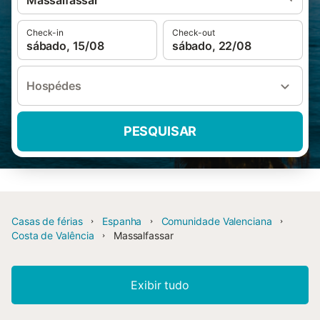
Massalfassar
Check-in
Check-out
sábado, 15/08
sábado, 22/08
Hospédes
PESQUISAR
Casas de férias
Espanha
Comunidade Valenciana
Costa de Valência
Massalfassar
Exibir tudo