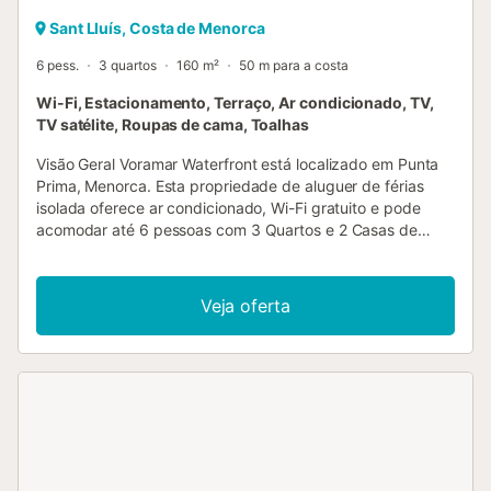
Sant Lluís, Costa de Menorca
6 pess.
3 quartos
160 m²
50 m para a costa
Wi-Fi, Estacionamento, Terraço, Ar condicionado, TV,
TV satélite, Roupas de cama, Toalhas
Visão Geral Voramar Waterfront está localizado em Punta
Prima, Menorca. Esta propriedade de aluguer de férias
isolada oferece ar condicionado, Wi-Fi gratuito e pode
acomodar até 6 pessoas com 3 Quartos e 2 Casas de
Banho. A uma curta distância da Praia e de Restaurantes.
Disposição Propriedade num só piso: 3 quartos, 2 casas
de banho, sala de estar, área de jantar, cozinha, terraço
Veja oferta
para refeições. Estacionamento privativo. Sala de Estar A
sala de estar tem TV Satélite, área de jantar, sofás
confortáveis, leitor de DVD e Wi-Fi gratuito. Existem portas
de acesso para o terraço da piscina com vistas para o
mar. Cozinha A cozinha dispõe de bancada em granito,
torradeira, cafeteira, máquina de lavar roupa, micro-
ondas, frigorífico, fogão/placa e forno. Quartos Voramar
Waterfront tem 3 Quartos com ar condicionado: Quarto 1