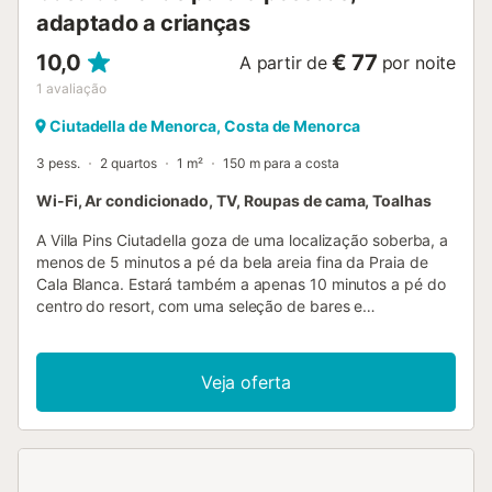
adaptado a crianças
10,0
€ 77
A partir de
por noite
1
avaliação
Ciutadella de Menorca, Costa de Menorca
3 pess.
2 quartos
1 m²
150 m para a costa
Wi-Fi, Ar condicionado, TV, Roupas de cama, Toalhas
A Villa Pins Ciutadella goza de uma localização soberba, a
menos de 5 minutos a pé da bela areia fina da Praia de
Cala Blanca. Estará também a apenas 10 minutos a pé do
centro do resort, com uma seleção de bares e
restaurantes, ótimo se não quiser alugar carro! Com a sua
própria piscina privada combinada com interiores
elegantes, esta encantadora villa de 2 quartos é um
Veja oferta
refúgio perfeito para casais ou famílias pequenas. Wi-Fi e
ar condicionado/aquecimento em todos os quartos estão
incluídos. A Villa Pins Ciutadella é uma propriedade
geminada com uma localização excelente no popular
resort de Cala Blanca. As belas praias de areia da Cala