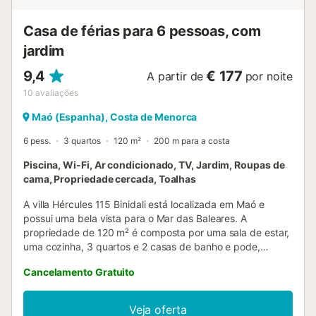
casas de banho modernas, duas com chuveiro e uma com
banheira. Possui WIFI e ar condicionado em todo...
Casa de férias para 6 pessoas, com
jardim
9,4
€ 177
A partir de
por noite
10
avaliações
Maó (Espanha), Costa de Menorca
6 pess.
3 quartos
120 m²
200 m para a costa
Piscina, Wi-Fi, Ar condicionado, TV, Jardim, Roupas de
cama, Propriedade cercada, Toalhas
A villa Hércules 115 Binidali está localizada em Maó e
possui uma bela vista para o Mar das Baleares. A
propriedade de 120 m² é composta por uma sala de estar,
uma cozinha, 3 quartos e 2 casas de banho e pode,
portanto, acomodar 6 pessoas. As comodidades
Cancelamento Gratuito
adicionais incluem Wi-Fi, uma televisão, ar condicionado,
bem como uma máquina de lavar roupa. Um berço e uma
cadeira alta também estão disponíveis. Este aluguer de
Veja oferta