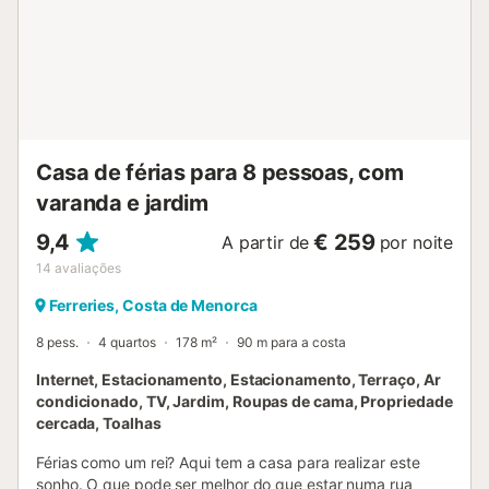
com duas camas individuais. Há um terceiro quarto
individual. Existem duas casas de banho modernas com
duche, uma cozinha totalmente equipada e uma sala de
estar muito luminosa, com janelas e portas que a
comunicam com o exterior. Menorca por excelência. Se
quer que este seja o lema das suas férias, Biniancolla é o
seu lugar ideal. Esta pequena enseada reúne todos os
elementos que para os menorquinos são a essência de um
Casa de férias para 8 pessoas, com
dia na costa. Acima...
varanda e jardim
9,4
€ 259
A partir de
por noite
14
avaliações
Ferreries, Costa de Menorca
8 pess.
4 quartos
178 m²
90 m para a costa
Internet, Estacionamento, Estacionamento, Terraço, Ar
condicionado, TV, Jardim, Roupas de cama, Propriedade
cercada, Toalhas
Férias como um rei? Aqui tem a casa para realizar este
sonho. O que pode ser melhor do que estar numa rua