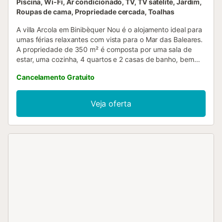
Piscina, Wi-Fi, Ar condicionado, TV, TV satélite, Jardim,
Roupas de cama, Propriedade cercada, Toalhas
A villa Arcola em Binibèquer Nou é o alojamento ideal para
umas férias relaxantes com vista para o Mar das Baleares.
A propriedade de 350 m² é composta por uma sala de
estar, uma cozinha, 4 quartos e 2 casas de banho, bem
como um WC adicional e pode, portanto, acomodar 8
Cancelamento Gratuito
pessoas. As comodidades adicionais incluem Wi-Fi, uma
televisão, ar condicionado, bem como uma máquina de
lavar roupa. Um berço e uma cadeira alta também estão
Veja oferta
disponíveis. Este aluguer de férias oferece um espaço
exterior exclusivo com uma piscina, jardim, terraços
abertos e cobertos, churrasco e chuveiro exterior. O
estacionamento gratuito está disponível na rua. Não são
permitidos animais de estimação, fumar e celebrar
eventos. São fornecidas toalhas de praia/piscina. O
mobiliário foi atualizado e em breve estarão disponíveis
novas fotografias....