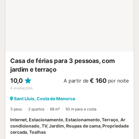
encontra-se a apenas 6 minutos a pé (500 m) e o
aeroporto de Menorca a 14 minutos de carro (10 km).
Durante o dia, podem ouvir-se alguns aviões. Há
estacionamento disponível na propriedade e na rua. Roupa
de cama, toalhas de banho e de piscina incluídas. Só são
permitidos animais de estimação até 7 kg. Distribuição dos
quartos: - 2 quartos com 2 camas individuais cada - 1
quarto com cama de casal À chegada, encontrarão o
essencial para os primeiros dias: detergent...
Casa de férias para 3 pessoas, com
jardim e terraço
10,0
€ 160
A partir de
por noite
4
avaliações
Sant Lluís, Costa de Menorca
3 pess.
2 quartos
68 m²
50 m para a costa
Internet, Estacionamento, Estacionamento, Terraço, Ar
condicionado, TV, Jardim, Roupas de cama, Propriedade
cercada, Toalhas