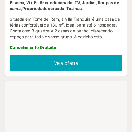
Piscina, Wi-Fi, Ar condicionado, TV, Jardim, Roupas de
cama, Propriedade cercada, Toalhas
Situada em Torre del Ram, a Villa Tranquila é uma casa de
férias confortável de 130 m², ideal para até 6 hóspedes.
Conta com 3 quartos e 2 casas de banho, oferecendo
espaço para todo o vosso grupo. A cozinha está
totalmente equipada para que possam preparar as vossas
Cancelamento Gratuito
refeições durante a estadia. Entre as comodidades
encontram Wi-Fi de alta velocidade adequado para
videochamadas, ar condicionado, televisão, máquina de
Veja oferta
lavar roupa e um espaço de trabalho dedicado para maior
comodidade. No exterior, podem relaxar no jardim
privado, na varanda coberta ou no terraço descoberto,
perfeitos para descansar ou fazer refeições ao ar livre
junto ao barbecue privado. A piscina exterior privada e o
duche exterior proporcionam momentos refrescantes nos
dias quentes. Famílias com crianças pequenas dispõem de
berço e cadeira alta. São fornecidas toalhas de praia e a
propriedade está próxima de transportes públicos e da
praia. Não são permitidos eventos na propriedade....