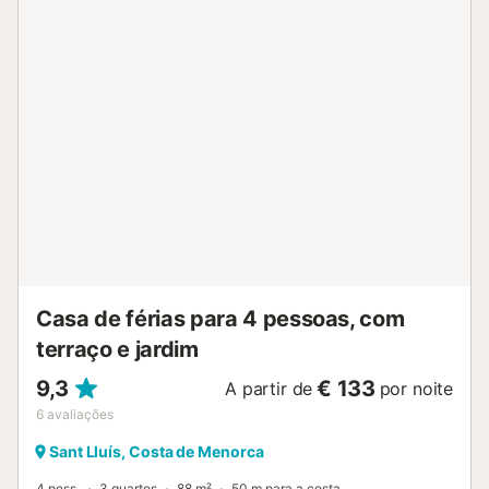
praia e as ligações de transportes públicos estão a uma
curta distância a pé. Estão disponíveis 2 lugares de
estacionamento na propriedade e estacionamento gratuito
na rua. É permitido um máximo de 2 animais de estimação.
Não é permitido fumar e celebrar eventos. Esta
propriedade tem orientações para ajudar os hóspedes
com a separação correcta dos resíduos. São fornecidas
mais informações no local. Foram instaladas características
de poupança de água nesta propriedade. A casa tem ar
condicionado na sala de estar e também estão disponíveis
ventoinhas nos quartos. O berço e a cadeira alta estão
disponíveis mediante pedido prévio e por um custo
adicional....
Casa de férias para 4 pessoas, com
terraço e jardim
9,3
€ 133
A partir de
por noite
6
avaliações
Sant Lluís, Costa de Menorca
4 pess.
3 quartos
88 m²
50 m para a costa