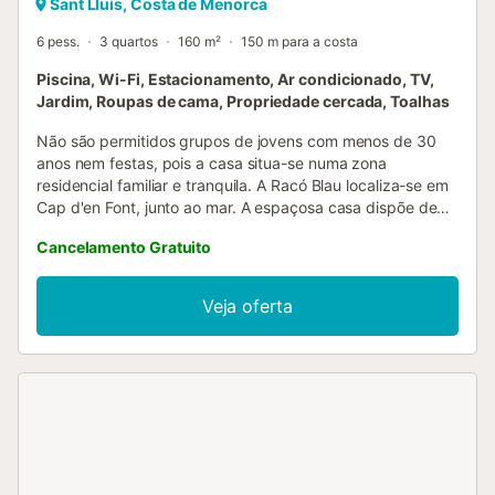
Sant Lluís, Costa de Menorca
6 pess.
3 quartos
160 m²
150 m para a costa
Piscina, Wi-Fi, Estacionamento, Ar condicionado, TV,
Jardim, Roupas de cama, Propriedade cercada, Toalhas
Não são permitidos grupos de jovens com menos de 30
anos nem festas, pois a casa situa-se numa zona
residencial familiar e tranquila. A Racó Blau localiza-se em
Cap d'en Font, junto ao mar. A espaçosa casa dispõe de
sala de estar, cozinha bem equipada com máquina de
Cancelamento Gratuito
lavar loiça, máquina de café de cápsulas, cafeteira italiana
e chaleira, 3 quartos e 2 casas de banho (ambas com
secador de cabelo), acomodando até 6 pessoas. Inclui Wi-
Veja oferta
Fi adequado para teletrabalho, ar condicionado,
ventoinhas de teto em todos os quartos, máquina de lavar
roupa, televisão, cadeira alta e berço disponíveis mediante
pedido e mediante um custo adicional. O espaço exterior
privado com terraços é perfeito para relaxar. Conta com
jardim, terraços abertos e cobertos, piscina não vedada,
duche exterior e churrasqueira. Restaurantes, cafés e
bares ficam a 3-6 minutos de carro; o supermercado mais
próximo está a 9 minutos de carro (4,2 km). A praia