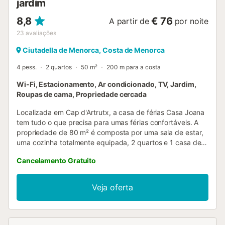
jardim
8,8
€ 76
A partir de
por noite
23
avaliações
Ciutadella de Menorca, Costa de Menorca
4 pess.
2 quartos
50 m²
200 m para a costa
Wi-Fi, Estacionamento, Ar condicionado, TV, Jardim,
Roupas de cama, Propriedade cercada
Localizada em Cap d'Artrutx, a casa de férias Casa Joana
tem tudo o que precisa para umas férias confortáveis. A
propriedade de 80 m² é composta por uma sala de estar,
uma cozinha totalmente equipada, 2 quartos e 1 casa de
banho e pode, portanto, acomodar 4 pessoas. As
Cancelamento Gratuito
comodidades adicionais incluem Wi-Fi, uma televisão, uma
ventoinha, bem como uma máquina de lavar roupa. Um
berço e uma cadeira alta também estão disponíveis. Este
Veja oferta
alojamento não dispõe de: ar condicionado. Esta
propriedade dispõe de um espaço exterior privado com
um jardim, terraço aberto, terraço coberto, churrasco e
duche exterior. A propriedade está localizada perto da