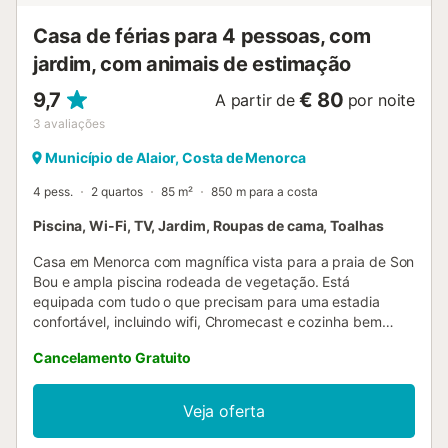
Casa de férias para 4 pessoas, com
jardim, com animais de estimação
9,7
€ 80
A partir de
por noite
3
avaliações
Município de Alaior, Costa de Menorca
4 pess.
2 quartos
85 m²
850 m para a costa
Piscina, Wi-Fi, TV, Jardim, Roupas de cama, Toalhas
Casa em Menorca com magnífica vista para a praia de Son
Bou e ampla piscina rodeada de vegetação. Está
equipada com tudo o que precisam para uma estadia
confortável, incluindo wifi, Chromecast e cozinha bem
equipada. Ideal para famílias ou grupos de amigos.
Cancelamento Gratuito
Aproveitem jantares à luz de velas no terraço com um
copo de Rioja. Podem alugar um carro; para mais
informações, contactem o anfitrião através da plataforma
Veja oferta
de reserva. A casa oferece vista mar, 2 quartos, casa de
banho com duche e cozinha completa com placa de