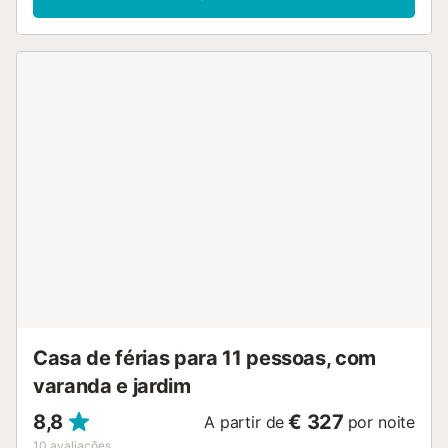
férias dispõe de um espaço exterior privado com uma
piscina, um jardim, um terraço coberto e comodidades
para churrascos. A propriedade está localizada perto da
praia. O estacionamento gratuito está disponível na rua.
Não são permitidos animais de estimação, fumar e
celebrar eventos. São fornecidas toalhas de
praia/piscina....
Casa de férias para 11 pessoas, com
varanda e jardim
8,8
€ 327
A partir de
por noite
10
avaliações