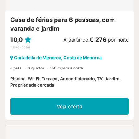
Menorca (15 minutos de carro; 6,9km) e, especialmente se
estiverem a viajar com crianças, podem visitar o parque
aquático Aquapark (20 minutos de carro; 10,8km). O
Casa de férias para 6 pessoas, com
aeroporto d...
varanda e jardim
10,0
€ 276
A partir de
por noite
1
avaliação
Ciutadella de Menorca, Costa de Menorca
6 pess.
3 quartos
150 m para a costa
Piscina, Wi-Fi, Terraço, Ar condicionado, TV, Jardim,
Propriedade cercada
Veja oferta