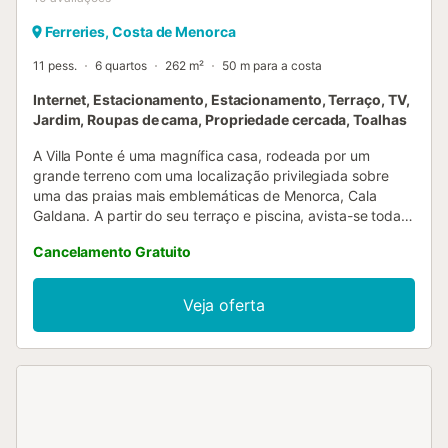
Ferreries, Costa de Menorca
11 pess.
6 quartos
262 m²
50 m para a costa
Internet, Estacionamento, Estacionamento, Terraço, TV,
Jardim, Roupas de cama, Propriedade cercada, Toalhas
A Villa Ponte é uma magnífica casa, rodeada por um
grande terreno com uma localização privilegiada sobre
uma das praias mais emblemáticas de Menorca, Cala
Galdana. A partir do seu terraço e piscina, avista-se toda a
praia. A Casa é composta por 6 quartos duplos, 5 dos
Cancelamento Gratuito
quais com duas camas e um quarto com cama de casal e
casa de banho privativa. Os restantes quartos distribuem-
se por mais três casas de banho, todas renovadas e
Veja oferta
atualizadas. A sala de estar-jantar, juntamente com a
cozinha separada, formam o eixo central a partir do qual
se acede ao magnífico terraço coberto-descoberto e à
piscina. A cozinha está totalmente equipada com
vitrocerâmica, forno elétrico, máquina de lavar loiça,
frigorífico combinado, micro-ondas, além de torradeira,
chaleira e outros pequenos eletrodomésticos. A Villa está