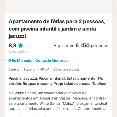
propriedade (2,7km). Os hóspedes podem fazer uma
viagem de um dia à pitoresca cidade de Ciutadella de
Menorca (15 minutos de carro; 6,9km) e, especialmente se
estiverem a viajar com crianças, podem visitar o parque
Apartamento de férias para 2 pessoas,
aquático Aquapark (20 minutos de carro; 10,8km). O
aeroporto ...
com piscina infantil e jardim e ainda
jacuzzi
8,8
€ 150
A partir de
por noite
6
avaliações
Es Mercadal, Costa de Menorca
2 pess.
1 quarto
40 m²
60 m para a costa
Piscina, Jacuzzi, Piscina infantil, Estacionamento, TV,
Jardim, Roupas de cama, Propriedade cercada, Toalhas
No White Sands, um encantador complexo de
apartamentos em Arenal d'en Castell, Menorca, encontra-
se o apartamento White Sands "Maluz", o alojamento ideal
para umas férias relaxantes à beira-mar. O apartamento
dispõe de uma sala com sofá-cama para crianças até 12