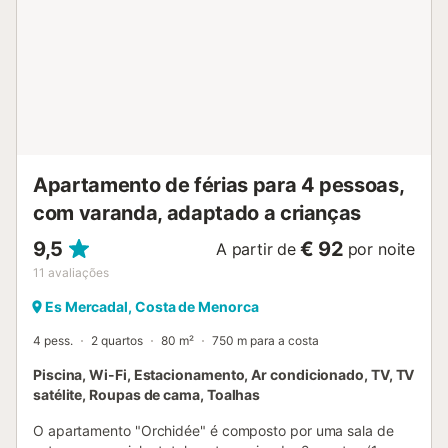
ajudar os hóspedes com a separação correcta dos
resíduos. Mais informações são fornecidas no local....
Apartamento de férias para 4 pessoas,
com varanda, adaptado a crianças
9,5
€ 92
A partir de
por noite
11
avaliações
Es Mercadal, Costa de Menorca
4 pess.
2 quartos
80 m²
750 m para a costa
Piscina, Wi-Fi, Estacionamento, Ar condicionado, TV, TV
satélite, Roupas de cama, Toalhas
O apartamento "Orchidée" é composto por uma sala de