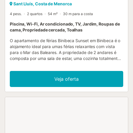
Sant Lluís, Costa de Menorca
4 pess.
2 quartos
54 m²
30 m para a costa
Piscina, Wi-Fi, Ar condicionado, TV, Jardim, Roupas de
cama, Propriedade cercada, Toalhas
O apartamento de férias Binibeca Sunset em Binibeca é o
alojamento ideal para umas férias relaxantes com vista
para o Mar das Baleares. A propriedade de 2 andares é
composta por uma sala de estar, uma cozinha totalmente
equipada, 2 quartos e 1 casa de banho e pode, portanto,
acomodar 4 pessoas. As comodidades adicionais incluem
Wi-Fi de alta velocidade (adequado para chamadas de
Veja oferta
vídeo), uma televisão, ar condicionado, uma máquina de
lavar roupa e uma máquina de secar roupa. Este aluguer
de férias dispõe de um terraço privado e de acesso a
comodidades partilhadas, tais como uma piscina e um
jardim. A propriedade está localizada perto da praia e as
ligações de transportes públicos estão a uma curta
distância a pé. O estacionamento gratuito está disponível
na rua. Não são permitidos animais de estimação, fumar e
celebrar eventos. Esta propriedade tem directrizes para