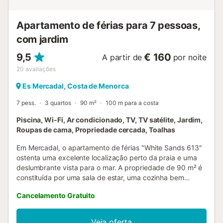
minutos de carro). O apartamento "Orchidée" está
localizado na estância balnear de Coves Noves, no norte
Apartamento de férias para 7 pessoas,
de Menorca, a poucos minutos a pé da p...
com jardim
9,5
€ 160
A partir de
por noite
20
avaliações
Es Mercadal, Costa de Menorca
7 pess.
3 quartos
90 m²
100 m para a costa
Piscina, Wi-Fi, Ar condicionado, TV, TV satélite, Jardim,
Roupas de cama, Propriedade cercada, Toalhas
Em Mercadal, o apartamento de férias "White Sands 613"
ostenta uma excelente localização perto da praia e uma
deslumbrante vista para o mar. A propriedade de 90 m² é
constituída por uma sala de estar, uma cozinha bem
equipada com máquina de lavar louça, 3 quartos e 2
Cancelamento Gratuito
casas de banho e pode, portanto, acomodar 7 pessoas.
Outras comodidades incluem Wi-Fi de alta velocidade,
aquecimento, ar condicionado, uma máquina de lavar
Veja oferta