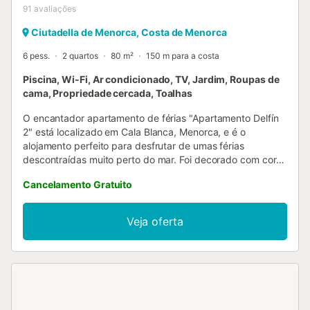
91
avaliações
Ciutadella de Menorca, Costa de Menorca
6 pess.
2 quartos
80 m²
150 m para a costa
Piscina, Wi-Fi, Ar condicionado, TV, Jardim, Roupas de
cama, Propriedade cercada, Toalhas
O encantador apartamento de férias "Apartamento Delfín
2" está localizado em Cala Blanca, Menorca, e é o
alojamento perfeito para desfrutar de umas férias
descontraídas muito perto do mar. Foi decorado com cores
delicadas para criar um ambiente relaxante para as suas
Cancelamento Gratuito
férias e consiste numa sala de estar (com um sofá-cama),
uma cozinha bem equipada, 2 quartos (um com 2 camas
individuais, um com uma cama de casal), bem como uma
Veja oferta
casa de banho, podendo assim acomodar 6 pessoas.
Outras comodidades incluem Wi-Fi, ar condicionado, uma
televisão, um berço e uma cadeira alta. A área exterior,
que é partilhada com mais 2 propriedades, oferece uma
piscina onde se pode dar um mergulho refrescante,
espreguiçadeiras onde se pode relaxar sob o sol com um