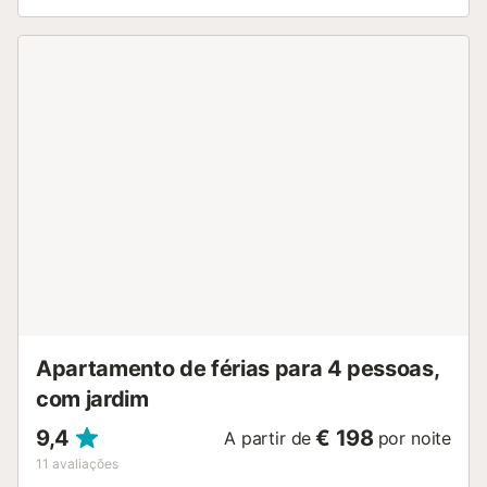
moscas, que por vezes incomodam tanto no verão.
Equipado com ar condicionado, garantindo uma
temperatura agradável durante todo o ano. Dispõe ainda
de ligação WiFi para que possa manter-se conectado
durante a sua estadia e descanse num colchão super
confortável, pensado para o seu melhor repouso. Se vier
com crianças ou mais família, poderão dormir no amplo
sofá-cama disponível. Desfrute da generosa piscina
comum e refresque-se. Este espaço é perfeito para passar
tardes relaxantes junto do seu parceiro/a. A localização
privilegiada do apartamento permite explorar facilmente
os arredores e descobrir os encantos da região. A praia é
de areia limpa, com águas cristalinas e rodeada de
restaurantes, onde seria difícil escolher o melhor. Venha
provar por si mesmo, desfrutar de umas férias de sonho e
conte connosco para o ajudar em tudo....
Apartamento de férias para 4 pessoas,
com jardim
9,4
€ 198
A partir de
por noite
11
avaliações