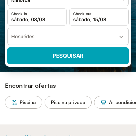
Minorca
Check-in
Check-out
sábado, 08/08
sábado, 15/08
Hospédes
PESQUISAR
Encontrar ofertas
Piscina
Piscina privada
Ar condici