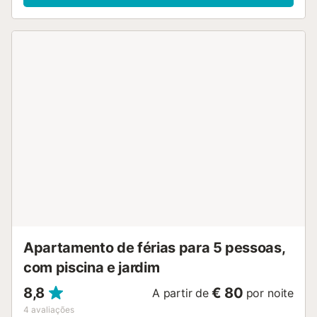
para famílias e junto ao mar. Dispõe de elevador, terraço
de 10 m², máquina de lavar roupa, acesso à internet (wifi),
secador de cabelo, piscina comum, estacionamento
exterior no mesmo edifício, 1 Televisor. A cozinha
independente, de indução, está equipada com frigorífico,
micro-ondas, congelador, loiça/talheres, utensílios de
cozinha, máquina de café, torradeira e chaleira....
Apartamento de férias para 5 pessoas,
com piscina e jardim
8,8
€ 80
A partir de
por noite
4
avaliações