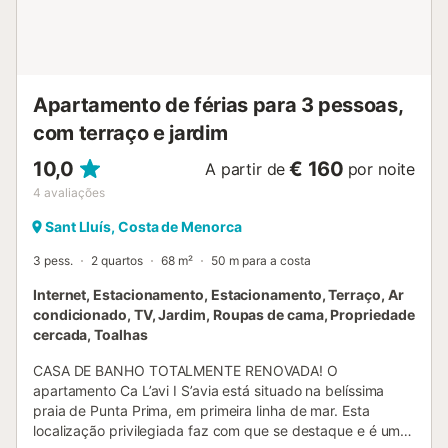
condicionado na sala de estar e também estão disponíveis
ventoinhas nos quartos. O berço e a cadeira alta estão
disponíveis mediante pedido prévio e por um custo
adicional....
Apartamento de férias para 3 pessoas,
com terraço e jardim
10,0
€ 160
A partir de
por noite
4
avaliações
Sant Lluís, Costa de Menorca
3 pess.
2 quartos
68 m²
50 m para a costa
Internet, Estacionamento, Estacionamento, Terraço, Ar
condicionado, TV, Jardim, Roupas de cama, Propriedade
cercada, Toalhas
CASA DE BANHO TOTALMENTE RENOVADA! O
apartamento Ca L’avi I S’avia está situado na belíssima
praia de Punta Prima, em primeira linha de mar. Esta
localização privilegiada faz com que se destaque e é uma