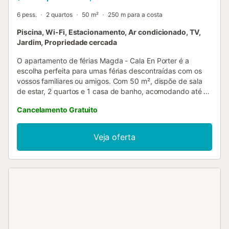
6 pess.
2 quartos
50 m²
250 m para a costa
Piscina, Wi-Fi, Estacionamento, Ar condicionado, TV,
Jardim, Propriedade cercada
O apartamento de férias Magda - Cala En Porter é a
escolha perfeita para umas férias descontraídas com os
vossos familiares ou amigos. Com 50 m², dispõe de sala
de estar, 2 quartos e 1 casa de banho, acomodando até 6
pessoas. Conta ainda com Wi-Fi, televisão e ar
Cancelamento Gratuito
condicionado. Toalhas não estão disponíveis. No exterior,
usufruem de uma área privada com piscina e terraço
coberto. Podem também aproveitar um jardim partilhado,
Veja oferta
ideal para relaxar em tranquilidade. Há um lugar de
estacionamento na propriedade e estacionamento gratuito
na rua. Animais de estimação não são permitidos. Não é
permitido fumar nem organizar festas. A propriedade
oferece um prático sistema de self check-in. Existe a
possibilidade de aluguer de carro e organização de
passeios de barco; para mais informações ou pedidos,
contactem o anfitrião através da plataforma de reserva....