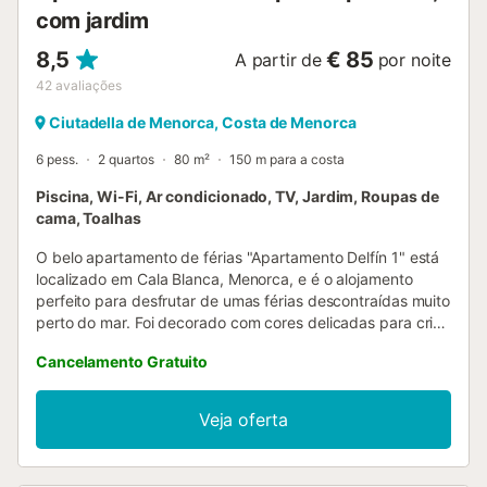
com jardim
8,5
€ 85
A partir de
por noite
42
avaliações
Ciutadella de Menorca, Costa de Menorca
6 pess.
2 quartos
80 m²
150 m para a costa
Piscina, Wi-Fi, Ar condicionado, TV, Jardim, Roupas de
cama, Toalhas
O belo apartamento de férias "Apartamento Delfín 1" está
localizado em Cala Blanca, Menorca, e é o alojamento
perfeito para desfrutar de umas férias descontraídas muito
perto do mar. Foi decorado com cores delicadas para criar
um ambiente relaxante para as suas férias e consiste
Cancelamento Gratuito
numa sala de estar (com um sofá-cama), uma cozinha
bem equipada, 2 quartos (um com 2 camas individuais, um
com uma cama de casal), bem como uma casa de banho,
Veja oferta
podendo assim acomodar 6 pessoas. Outras comodidades
incluem Wi-Fi, ar condicionado, uma televisão, um berço e
uma cadeira alta. A área exterior, que é partilhada com