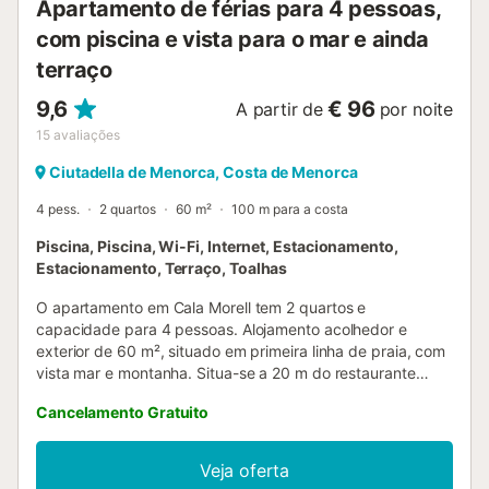
Apartamento de férias para 4 pessoas,
com piscina e vista para o mar e ainda
terraço
9,6
€ 96
A partir de
por noite
15
avaliações
Ciutadella de Menorca, Costa de Menorca
4 pess.
2 quartos
60 m²
100 m para a costa
Piscina, Piscina, Wi-Fi, Internet, Estacionamento,
Estacionamento, Terraço, Toalhas
O apartamento em Cala Morell tem 2 quartos e
capacidade para 4 pessoas. Alojamento acolhedor e
exterior de 60 m², situado em primeira linha de praia, com
vista mar e montanha. Situa-se a 20 m do restaurante
"Ivette", a 30 m da praia de areia "Cala Morell", a 30 m da
Cancelamento Gratuito
praia de rocha "Cala Morell", a 7 km da cidade
"Ciutadella", a 7 km do supermercado "Lidl", a 35 km do
campo de golfe "Club Son parc", a 40 km do aeroporto
Veja oferta
"aeroporto menorca" e está localizado numa zona ideal