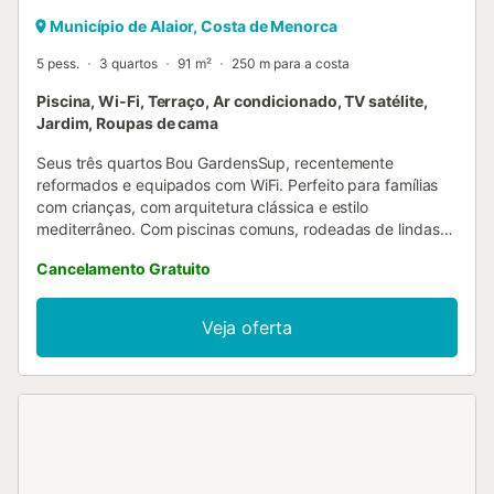
Município de Alaior, Costa de Menorca
5 pess.
3 quartos
91 m²
250 m para a costa
Piscina, Wi-Fi, Terraço, Ar condicionado, TV satélite,
Jardim, Roupas de cama
Seus três quartos Bou GardensSup, recentemente
reformados e equipados com WiFi. Perfeito para famílias
com crianças, com arquitetura clássica e estilo
mediterrâneo. Com piscinas comuns, rodeadas de lindas
plantas nativas e amplos jardins. Localizado na parte
Cancelamento Gratuito
baixa de San Jaime, a poucos metros das zonas
comerciais e da praia de Son Bou. Todos os apartamentos
estão virados a sul e podem estar localizados no rés-do-
Veja oferta
chão ou no primeiro andar. Os apartamentos
caracterizam-se pelo conforto e simplicidade. No interior,
mantêm uma estética mediterrânica. A sala de estar com
sala de jantar e cozinha partilham o mesmo espaço
totalmente mobilado. Os apartamentos são compostos por
2 ou 3 quartos: O primeiro quarto é um quarto duplo com
cama de casal e acesso a um pequeno terraço nas
traseiras; O segundo quarto está mobilado de forma