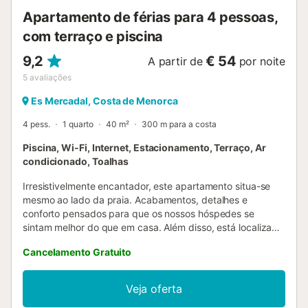
Apartamento de férias para 4 pessoas,
com terraço e piscina
9,2
€ 54
A partir de
por noite
5
avaliações
Es Mercadal, Costa de Menorca
4 pess.
1 quarto
40 m²
300 m para a costa
Piscina, Wi-Fi, Internet, Estacionamento, Terraço, Ar
condicionado, Toalhas
Irresistivelmente encantador, este apartamento situa-se
mesmo ao lado da praia. Acabamentos, detalhes e
conforto pensados para que os nossos hóspedes se
sintam melhor do que em casa. Além disso, está localizado
numa zona residencial tranquila, com 2 terraços privados,
Cancelamento Gratuito
ideais para desfrutar de momentos de relaxamento e
convívio a dois. Este ano, instalámos uma porta
mosquiteira na varanda das traseiras, permitindo-lhe
Veja oferta
mantê-la aberta sem preocupações com mosquitos ou