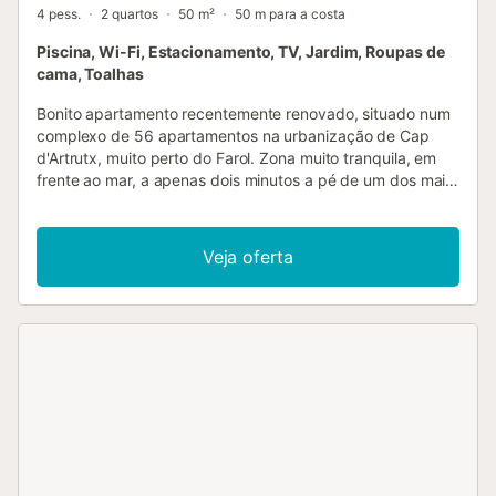
4 pess.
2 quartos
50 m²
50 m para a costa
Piscina, Wi-Fi, Estacionamento, TV, Jardim, Roupas de
cama, Toalhas
Bonito apartamento recentemente renovado, situado num
complexo de 56 apartamentos na urbanização de Cap
d'Artrutx, muito perto do Farol. Zona muito tranquila, em
frente ao mar, a apenas dois minutos a pé de um dos mais
belos pores do sol de Menorca. O apartamento foi
concebido para quatro pessoas, com dois quartos e uma
casa de banho, e dispõe de um amplo terraço virado para
Veja oferta
o jardim do complexo e para a piscina. Está totalmente
equipado com eletrodomésticos e utilidades para uma
estadia confortável na ilha. A cozinha tem tudo o que
precisam para preparar refeições. O terraço é perfeito
para relaxar e desfrutar do ambiente. O complexo oferece
acesso à piscina e aos jardins. A localização é ideal para
quem procura tranquilidade e proximidade ao mar....