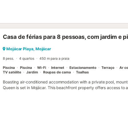
Casa de férias para 8 pessoas, com jardim e pi
Mojácar Playa, Mojácar
8 pess.
4 quartos
450 m para a praia
Piscina
Piscina
Wi-Fi
Internet
Estacionamento
Terraço
Ar c
TV satélite
Jardim
Roupas de cama
Toalhas
Boasting air-conditioned accommodation with a private pool, mounta
Queen is set in Mojácar. This beachfront property offers access to 
free WiFi....