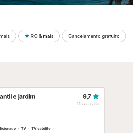
mais
9,0
& mais
Cancelamento gratuito
ntil e jardim
9,7
41
avaliações
dicionado
TV
TV satélite