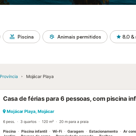
Piscina
Animais permitidos
8,0
& 
 Província
Mojácar Playa
Casa de férias para 6 pessoas, com piscina infa
Mojácar Playa, Mojácar
6 pess.
3 quartos
120 m²
20 m para a praia
Piscina
Piscina infantil
Wi-Fi
Garagem
Estacionamento
Ar con