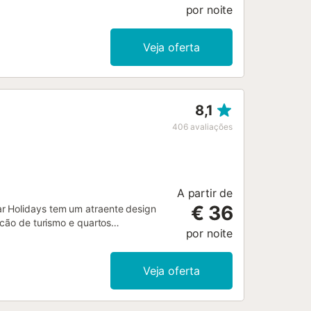
por noite
Veja oferta
8,1
406
avaliações
A partir de
€ 36
r Holidays tem um atraente design
lcão de turismo e quartos
por noite
Virgen del Mar Holidays
utilizar a caixa de Pedidos
de diretamente através dos dados
Veja oferta
 não permite a realização de festas