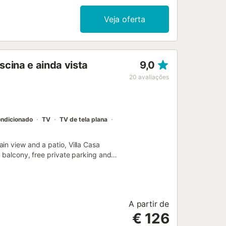
Veja oferta
scina e ainda vista
9,0
20
avaliações
ondicionado
TV
TV de tela plana
in view and a patio, Villa Casa
a balcony, free private parking and
A partir de
€ 126