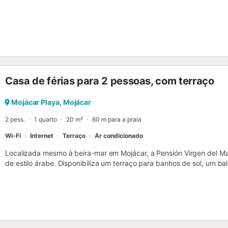
Casa de férias para 2 pessoas, com terraço
Mojácar Playa, Mojácar
2 pess.
1 quarto
20 m²
60 m para a praia
Wi-Fi
Internet
Terraço
Ar condicionado
Localizada mesmo à beira-mar em Mojácar, a Pensión Virgen del Ma
de estilo árabe. Disponibiliza um terraço para banhos de sol, um ba
climatizados com acesso Wi-Fi gratuito. Por favor, informe Pensión 
antecipadamente sobre o seu horário de chegada. Para isso poderá 
Especiais durante o processo da reserva ou contactar a proprieda
para contacto providenciados na sua confirmação. Esta propriedade
de despedida de solteiros(as) e festas semelhantes....