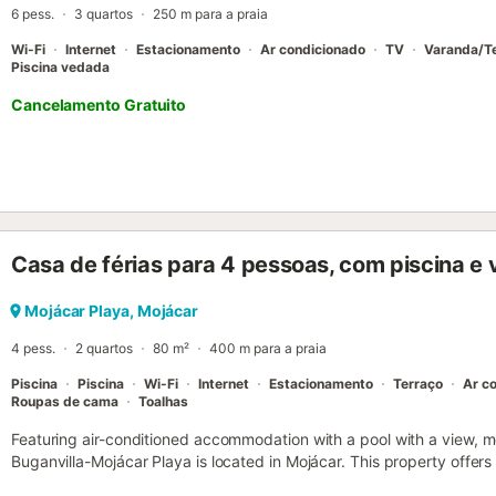
6 pess.
3 quartos
250 m para a praia
pano; 1 toalha de mesa; guardanapos de papel; 1 travessa oval; 1 tr
Wi-Fi
Internet
Estacionamento
Ar condicionado
TV
Varanda/T
Piscina vedada
Cancelamento Gratuito
Casa de férias para 4 pessoas, com piscina e 
Mojácar Playa, Mojácar
4 pess.
2 quartos
80 m²
400 m para a praia
Piscina
Piscina
Wi-Fi
Internet
Estacionamento
Terraço
Ar c
Roupas de cama
Toalhas
Featuring air-conditioned accommodation with a pool with a view, m
Buganvilla-Mojácar Playa is located in Mojácar. This property offers 
tennis court, and free WiFi....