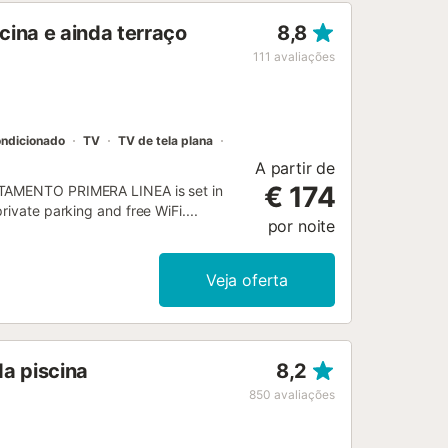
cina e ainda terraço
8,8
111
avaliações
ondicionado
TV
TV de tela plana
A partir de
€ 174
ARTAMENTO PRIMERA LINEA is set in
rivate parking and free WiFi....
por noite
Veja oferta
da piscina
8,2
850
avaliações