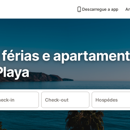
Descarregue a app
An
 férias e apartamen
Playa
eck-in
Check-out
Hospédes