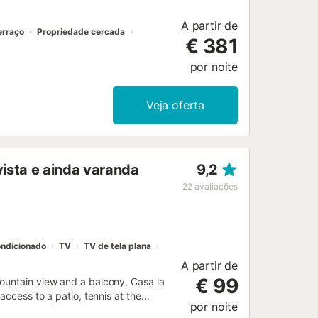
avessa redonda; 1 sal...
A partir de
erraço
Propriedade cercada
€ 381
por noite
Veja oferta
vista e ainda varanda
9,2
22
avaliações
ondicionado
TV
TV de tela plana
A partir de
€ 99
ountain view and a balcony, Casa la
access to a patio, tennis at the
por noite