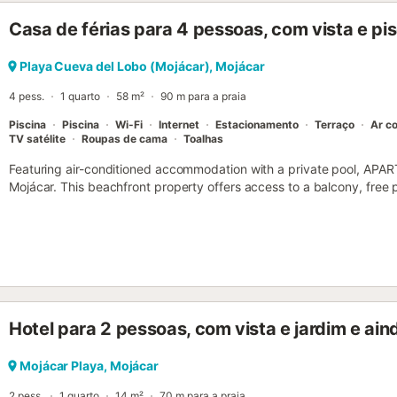
Casa de férias para 4 pessoas, com vista e pis
Playa Cueva del Lobo (Mojácar), Mojácar
4 pess.
1 quarto
58 m²
90 m para a praia
Piscina
Piscina
Wi-Fi
Internet
Estacionamento
Terraço
Ar c
TV satélite
Roupas de cama
Toalhas
Featuring air-conditioned accommodation with a private pool, AP
Mojácar. This beachfront property offers access to a balcony, free p
Hotel para 2 pessoas, com vista e jardim e ain
Mojácar Playa, Mojácar
2 pess.
1 quarto
14 m²
70 m para a praia