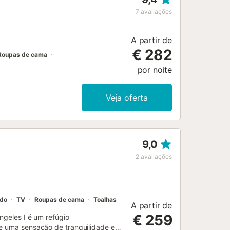
de casal king size (180x210 cm,
7
avaliações
ativa e acesso direto à piscina e ao
. Ambos os quartos têm amplo
A partir de
€ 282
Roupas de cama
por noite
Veja oferta
9,0
2
avaliações
ado
TV
Roupas de cama
Toalhas
A partir de
€ 259
ngeles I é um refúgio
 e uma sensação de tranquilidade em