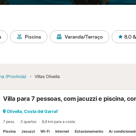
a
Piscina
Varanda/Terraço
8,0
&
na (Província)
Villas Olivella
Villa para 7 pessoas, com jacuzzi e piscina, 
Olivella, Costa del Garraf
7 pess.
3 quartos
8,9 km para a costa
Piscina
Jacuzzi
Wi-Fi
Internet
Estacionamento
Ar condicionad