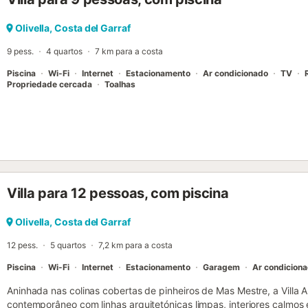
encontram dois quartos espaçosos (16 m² cada), ambos com cama 
camas de alta qualidade). O quarto principal tem casa de banho priv
Olivella, Costa del Garraf
terraço. A segunda casa de banho é adjacente ao segundo quarto
9 pess.
4 quartos
7 km para a costa
espaço de arrumação. O ré...
Piscina
Wi-Fi
Internet
Estacionamento
Ar condicionado
TV
Propriedade cercada
Toalhas
Villa para 12 pessoas, com piscina
Olivella, Costa del Garraf
12 pess.
5 quartos
7,2 km para a costa
Piscina
Wi-Fi
Internet
Estacionamento
Garagem
Ar condicion
Aninhada nas colinas cobertas de pinheiros de Mas Mestre, a Villa A
contemporâneo com linhas arquitetónicas limpas, interiores calmos