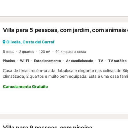
Villa para 5 pessoas, com jardim, com animais
Olivella, Costa del Garraf
5 pess.
2 quartos
120 m²
9,1 km para a costa
Piscina
Wi-Fi
Estacionamento
Ar condicionado
TV
TV satélite
Casa de férias recém-criada, fabulosa e elegante nas colinas de Sit
climatizada, 2 quartos e muito bem equipada. Esta é uma casa fami
famílias com crianças. Não é destinada a grupos de amigos à procur
Cancelamento Gratuito
privacidade da nossa casa e da sua envolvente natural. Este retir
deslumbrante (incluindo zona de praia) e terraços muito privados.
terreno privado, no topo de uma encosta íngreme e verde, sem vizi
excecional e vistas fantásticas sobre as colinas de Las Colinas. A
localizada perto do Aeroporto Internacional de Barcelona (30 minut
minutos) e das praias, restaurantes e vida noturna de Sitges (15 min
aldeia pitoresca junto à Reserva Natural do Garraf, ideal para camin
Villa para 9 pessoas, com piscina
passeios a cavalo. A famosa região vinícola do Penedès também est