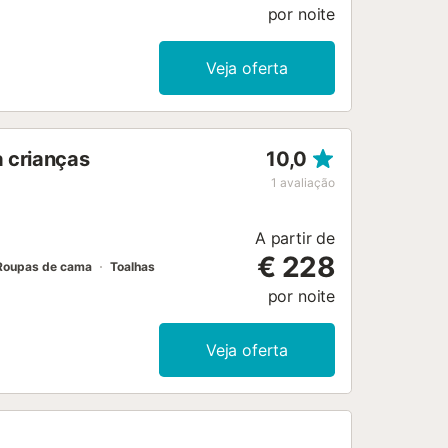
por noite
Veja oferta
a crianças
10,0
1
avaliação
A partir de
€ 228
Roupas de cama
Toalhas
por noite
Veja oferta