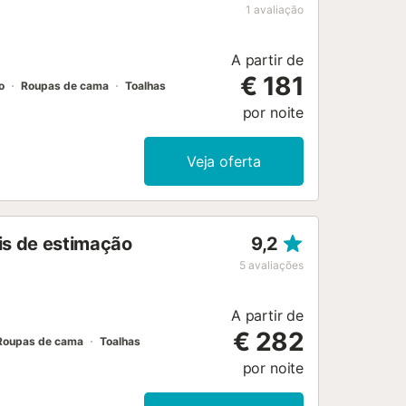
1
avaliação
A partir de
€ 181
o
Roupas de cama
Toalhas
por noite
Veja oferta
is de estimação
9,2
5
avaliações
A partir de
€ 282
Roupas de cama
Toalhas
por noite