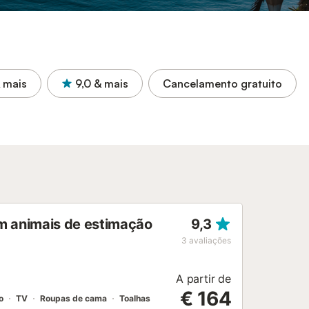
 mais
9,0
& mais
Cancelamento gratuito
com animais de estimação
9,3
3
avaliações
A partir de
€ 164
o
TV
Roupas de cama
Toalhas