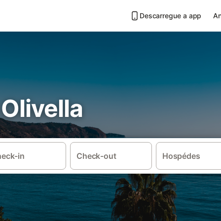
Descarregue a app
An
Olivella
eck-in
Check-out
Hospédes