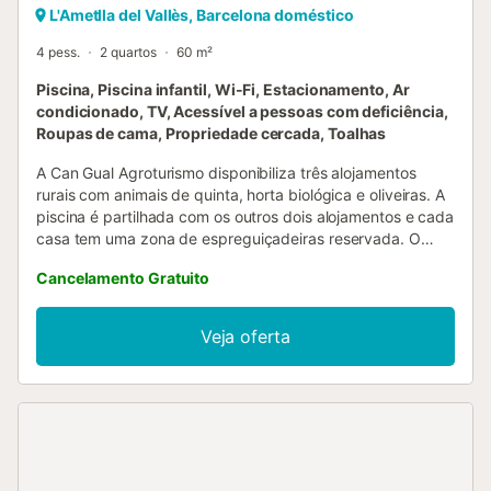
L'Ametlla del Vallès, Barcelona doméstico
4 pess.
2 quartos
60 m²
Piscina, Piscina infantil, Wi-Fi, Estacionamento, Ar
condicionado, TV, Acessível a pessoas com deficiência,
Roupas de cama, Propriedade cercada, Toalhas
A Can Gual Agroturismo disponibiliza três alojamentos
rurais com animais de quinta, horta biológica e oliveiras. A
piscina é partilhada com os outros dois alojamentos e cada
casa tem uma zona de espreguiçadeiras reservada. O
Tibidabo acomoda 4 pessoas, está totalmente equipado e
Cancelamento Gratuito
funcional. Tem 2 quartos: um com cama de casal e outro
com 2 camas individuais. A cozinha-office é luminosa e
está equipada com máquina de lavar loiça, frigorífico,
Veja oferta
forno e máquina de lavar roupa. Dispõe de 1 casa de
banho e sala de jantar com televisão de ecrã plano,
sistema de som e Wi-Fi gratuito. Oferece vistas para a
piscina e para o Tibidabo de Barcelona, de onde vem o
nome. O alojamento está adaptado para pessoas com
mobilidade reduzida ou cadeira de rodas. Tem ar
condicionado em toda a casa e um amplo terraço para