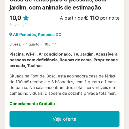
jardim, com animais de estimação
10,0
€ 110
A partir de
por noite
3
avaliações
Alt Penedès, Penedes DO
3 pess.
1 quarto
100 m²
Piscina, Wi-Fi, Ar condicionado, TV, Jardim, Acessível a
pessoas com deficiência, Roupas de cama, Propriedade
cercada, Toalhas
Situada na Font del Bosc, esta acolhedora casa de férias
de 100 m² recebe até 3 hóspedes, com 1 quarto e 1 casa
de banho. Na sala encontram dois sofás convertíveis em
camas individuais. Dispõem de cozinha privada totalmente
equipada. Ar condicionado na sala e ventoinha no quarto,
Cancelamento Gratuito
aquecimento em todas as divisões. Interior sem degraus.
Entre outras comodidades, têm Wi-Fi de alta velocidade
adequado para videochamadas, espaço de trabalho
Veja oferta
privado, televisão com vídeo a pedido, jogos de tabuleiro,
máquina de café, máquina de lavar e secar roupa, berço,