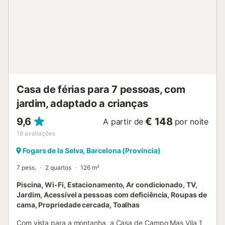
d'activités ludiques par tranches d'âge Animations
vitaminées en haute saison : tournois sportifs, mini-
olympiades et concerts live les mercredis et vendredis
Terrains de sport : football, basket-ball, ping-pong, billard
et aire de jeux Services & Convivialité Restaurant et Snack
sur place avec service de plats à emporter Bar à cocktails
pour savourer vos soirées d'été dans une ambiance
conviviale Épicerie pour vos courses de proximité et pain
frais Réception ouverte 24h/24 pour un accueil en toute
Casa de férias para 7 pessoas, com
sérénité Services p...
jardim, adaptado a crianças
9,6
€ 148
A partir de
por noite
18
avaliações
Fogars de la Selva, Barcelona (Província)
7 pess.
2 quartos
126 m²
Piscina, Wi-Fi, Estacionamento, Ar condicionado, TV,
Jardim, Acessível a pessoas com deficiência, Roupas de
cama, Propriedade cercada, Toalhas
Com vista para a montanha, a Casa de Campo Mas Vila 1