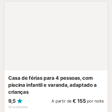
churrascos. O estacionamento gratuito está disponível na
rua. Não são permitidos animais de estimação, fumar e
celebrar eventos. É fornecida uma bicicleta. Por favor, note
que poderá haver regulamentos governamentais sobre a
água em vigor no momento da sua visita, o que poderá
afetar a utilização da piscina, a rega do jardim ou limitar a
utilização de água da torneira. Apenas os hóspedes
indicados na reserva estão autorizados a ficar. As
autoridades serão contactadas se as regras da casa forem
violadas....
Casa de férias para 4 pessoas, com
piscina infantil e varanda, adaptado a
crianças
9,5
€ 155
A partir de
por noite
26
avaliações