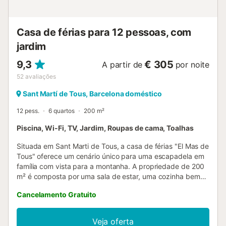
abertas excepções se todo o complexo for alugado (por
favor, contacte o anfitrião para obter mais informações).
Não é permitido fumar e ...
Casa de férias para 12 pessoas, com
jardim
9,3
€ 305
A partir de
por noite
52
avaliações
Sant Martí de Tous, Barcelona doméstico
12 pess.
6 quartos
200 m²
Piscina, Wi-Fi, TV, Jardim, Roupas de cama, Toalhas
Situada em Sant Marti de Tous, a casa de férias "El Mas de
Tous" oferece um cenário único para uma escapadela em
família com vista para a montanha. A propriedade de 200
m² é composta por uma sala de estar, uma cozinha bem
equipada, 6 quartos e 2 casas de banho e um WC
Cancelamento Gratuito
adicional e pode acomodar 12 pessoas. As comodidades
no local incluem acesso Wi-Fi, uma televisão e uma
máquina de lavar roupa. Também está disponível um
Veja oferta