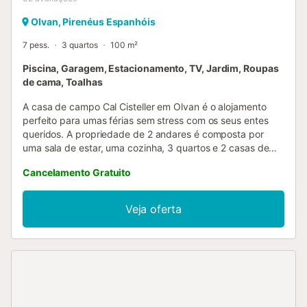
Olvan, Pirenéus Espanhóis
7 pess.
3 quartos
100 m²
Piscina, Garagem, Estacionamento, TV, Jardim, Roupas
de cama, Toalhas
A casa de campo Cal Cisteller em Olvan é o alojamento
perfeito para umas férias sem stress com os seus entes
queridos. A propriedade de 2 andares é composta por
uma sala de estar, uma cozinha, 3 quartos e 2 casas de
banho e pode, portanto, acomodar 7 pessoas. As
Cancelamento Gratuito
comodidades adicionais incluem uma televisão, uma
ventoinha e uma máquina de lavar roupa. Um berço e uma
cadeira alta também estão disponíveis. Este alojamento
Veja oferta
não dispõe de: Wi-Fi e ar condicionado. Este aluguer de
férias dispõe de um espaço exterior privado com um
jardim e comodidades para churrascos. A área
circundante oferece excelentes rotas desportivas para os
entusiastas do ar livre. Além disso, o anfitrião pode
organizar visitas a uma quinta nas proximidades, onde
poderá interagir com os animais. Pétanque, futebol, mini-