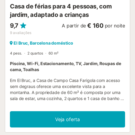
Casa de férias para 4 pessoas, com
jardim, adaptado a crianças
9,7
€ 160
A partir de
por noite
9
avaliações
El Bruc, Barcelona doméstico
4 pess.
2 quartos
60 m²
Piscina, Wi-Fi, Estacionamento, TV, Jardim, Roupas de
cama, Toalhas
Em El Bruc, a Casa de Campo Casa Farigola com acesso
sem degraus oferece uma excelente vista para a
montanha. A propriedade de 60 m² é composta por uma
sala de estar, uma cozinha, 2 quartos e 1 casa de banho e
pode, portanto, acomodar 4 pessoas. As comodidades
adicionais incluem Wi-Fi, uma televisão, bem como uma
máquina de lavar roupa. Um berço e uma cadeira alta
Veja oferta
também estão disponíveis. Este alojamento não dispõe de:
ar condicionado. Relaxe no terraço privado coberto da
The Country House. A propriedade disponibiliza uma área