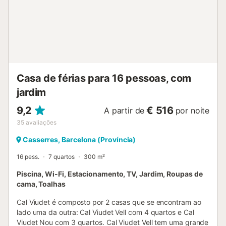
Aeroporto de Barcelona e a 40 minutos do centro da
cidade. Quer seja para férias em família, uma escapadinha
romântica ou dias de descanso com amigos, a Casa
Montserrat oferece uma experiência única onde natureza,
história e bem-estar se unem para criar memórias
inesquecíveis....
Casa de férias para 16 pessoas, com
jardim
9,2
€ 516
A partir de
por noite
35
avaliações
Casserres, Barcelona (Província)
16 pess.
7 quartos
300 m²
Piscina, Wi-Fi, Estacionamento, TV, Jardim, Roupas de
cama, Toalhas
Cal Viudet é composto por 2 casas que se encontram ao
lado uma da outra: Cal Viudet Vell com 4 quartos e Cal
Viudet Nou com 3 quartos. Cal Viudet Vell tem uma grande