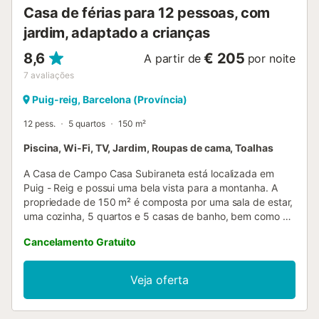
Casa de férias para 12 pessoas, com
jardim, adaptado a crianças
8,6
€ 205
A partir de
por noite
7
avaliações
Puig-reig, Barcelona (Província)
12 pess.
5 quartos
150 m²
Piscina, Wi-Fi, TV, Jardim, Roupas de cama, Toalhas
A Casa de Campo Casa Subiraneta está localizada em
Puig - Reig e possui uma bela vista para a montanha. A
propriedade de 150 m² é composta por uma sala de estar,
uma cozinha, 5 quartos e 5 casas de banho, bem como 5
casas de banho adicionais e pode, portanto, acomodar 14
Cancelamento Gratuito
pessoas. As comodidades adicionais incluem Wi-Fi, uma
televisão, bem como uma máquina de lavar roupa. Além
disso, uma mesa de ténis de mesa e uma mesa de bilhar
Veja oferta
também são fornecidas para o seu prazer. Este alojamento
não dispõe de: ar condicionado. Esta propriedade dispõe
de uma piscina privada, de um jardim e de uma área para