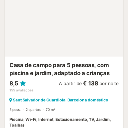
governamentais sobre a água em vigor na altura da sua
visita, o que poderá afetar a utilização da piscina, a rega
do jardim ou limitar a utilização da água da torneira....
Casa de campo para 5 pessoas, com
piscina e jardim, adaptado a crianças
8,5
€ 138
A partir de
por noite
199
avaliações
Sant Salvador de Guardiola, Barcelona doméstico
5 pess.
2 quartos
70 m²
Piscina, Wi-Fi, Internet, Estacionamento, TV, Jardim,
Toalhas