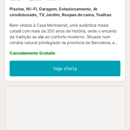
Piscina, Wi-Fi, Garagem, Estacionamento, Ar
condicionado, TV, Jardim, Roupas de cama, Toalhas
Bem-vindos à Casa Montserrat, uma autêntica masia
catalã com mais de 250 anos de história, onde o encanto
da tradição se alia ao conforto moderno. Situada num
cenário natural privilegiado na província de Barcelona, a
Casa Montserrat é o refúgio ideal para quem procura
Cancelamento Gratuito
tranquilidade, natureza e uma experiência genuína. A
masia foi cuidadosamente preservada, mantendo
elementos originais como paredes de pedra, vigas de
Veja oferta
madeira e detalhes rústicos que evocam a essência da
Catalunha rural. No interior, a história convive com todas
as comodidades atuais: cozinha moderna totalmente
equipada e casas de banho renovadas garantem uma
estadia confortável sem abdicar do caráter histórico da
propriedade. A localização permite desfrutar de várias
atividades e pontos de interesse. A poucos minutos
encontram opções para passeios a cavalo, trilhos
pedestres e o espetacular Parque Natural do Garraf. Além
disso, a masia está apenas a 10 minutos das praias
mediterrânicas, a 20 minutos de Sitges, a 35 minutos do