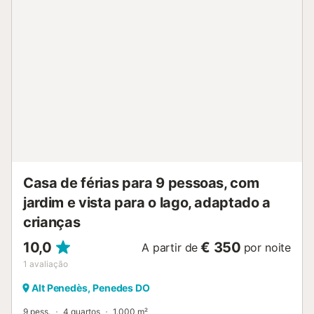
desfrutarem da vista e do clima agradável do Vallés
Oriental. O horário da piscina é das 10h00 às 21h00.
Aceitam-se até duas mascotes, disponível mediante
pagamento de suplemento. No final da estadia, devem
deixar a casa arrumada e com o material e utensílios
limpos. O lixo deve ser colocado nos contentores da
estrada para recolha pelos serviços municipais. Não é
permitida a realização de festas ou celebrações noturnas.
Casa de agroturismo com animais de quinta....
Casa de férias para 9 pessoas, com
jardim e vista para o lago, adaptado a
crianças
10,0
€ 350
A partir de
por noite
1
avaliação
Alt Penedès, Penedes DO
9 pess.
4 quartos
1.000 m²