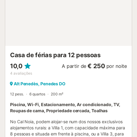
golfe, bicicletas, pingue-pongue e matraquilhos a cerca de
2 km da propriedade. Desfrute de um mergulho
refrescante na piscina partilhada (a 2 km da propriedade)
na quinta para se refrescar nos dias de sol. O churrasco é
reservado para uso exclusivo, com lenha de cortesia
fornecida. Está disponível um lugar de estacionamento na
propriedade, estacionamento gratuito na rua e 2 lugares
de estacionamento numa garagem. É permitido um animal
de estimação. Não é permitido fumar e celebrar eventos.
Casa de férias para 12 pessoas
Esta propriedade tem orientações para ajudar os
hóspedes com a separação correta dos resíduos. São
10,0
€ 250
A partir de
por noite
fornecid...
4
avaliações
Alt Penedès, Penedes DO
12 pess.
6 quartos
200 m²
Piscina, Wi-Fi, Estacionamento, Ar condicionado, TV,
Roupas de cama, Propriedade cercada, Toalhas
No Cal Noia, podem alojar-se num dos nossos exclusivos
alojamentos rurais: a Villa 1, com capacidade máxima para
8 pessoas e situada em frente à piscina, ou a Villa 3, para