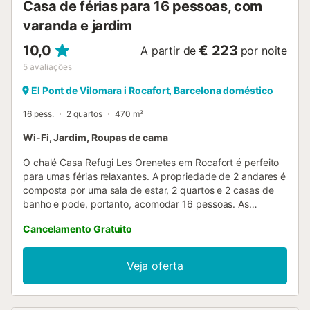
Casa de férias para 16 pessoas, com
varanda e jardim
10,0
€ 223
A partir de
por noite
5
avaliações
El Pont de Vilomara i Rocafort, Barcelona doméstico
16 pess.
2 quartos
470 m²
Wi-Fi, Jardim, Roupas de cama
O chalé Casa Refugi Les Orenetes em Rocafort é perfeito
para umas férias relaxantes. A propriedade de 2 andares é
composta por uma sala de estar, 2 quartos e 2 casas de
banho e pode, portanto, acomodar 16 pessoas. As
comodidades adicionais incluem Wi-Fi com um espaço de
Cancelamento Gratuito
trabalho dedicado para escritório em casa, uma máquina
de lavar roupa, bem como livros e brinquedos para
crianças. Este alojamento não dispõe de: ar condicionado
Veja oferta
e toalhas. Esta propriedade dispõe de uma área exterior
privada com um jardim, uma varanda e comodidades para
churrascos. Está disponível uma cozinha partilhada para