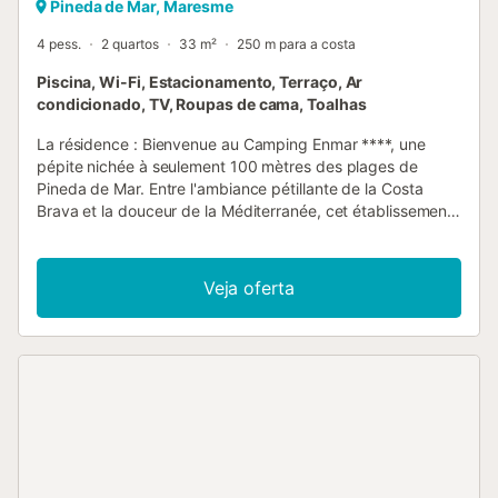
Pineda de Mar, Maresme
4 pess.
2 quartos
33 m²
250 m para a costa
Piscina, Wi-Fi, Estacionamento, Terraço, Ar
condicionado, TV, Roupas de cama, Toalhas
La résidence : Bienvenue au Camping Enmar ****, une
pépite nichée à seulement 100 mètres des plages de
Pineda de Mar. Entre l'ambiance pétillante de la Costa
Brava et la douceur de la Méditerranée, cet établissement
4 étoiles est l'adresse parfaite pour un séjour ensoleillé,
festif et résolument familial sous le ciel espagnol. Cadre &
Environnement Situé à Pineda de Mar, au sud de la Costa
Veja oferta
Brava Emplacement privilégié à 1 min à pied de la mer
(100 m seulement !) Cadre reposant entre palmiers et brise
marine Idéalement placé à mi-chemin entre
l'effervescence de Barcelone et le charme de Gérone
Activités & Équipements sur Place Espace aquatique
complet : grande piscine extérieure, pataugeoire pour les
petits et toboggans pour les amateurs de glisse Terrasse
solarium avec transats pour vos moments de farniente
Club enfants (3-12 ans) en juillet/août avec un programme