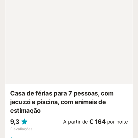
uso dos hóspedes. Este chalé dispõe de um terraço
coberto partilhado para noites relaxantes. É permitido um
máximo de 4 animais de estimação. Não é permitido fumar
nesta propriedade. Não são permitidas festas, eventos e
música alta. Esta propriedade tem diretrizes para ajudar
os hóspedes com a separação correta dos resíduos. São
fornecidas mais informações no local. Não são aceites
reservas para mais de 5 noites. Os proprietários residem
na propriedade e os hóspedes partilham a cozinha e as
áreas comuns com eles. É estritamente proibido organizar
festas, tocar música ou convidar qualquer pessoa que não
esteja incluída na reserva. Por favor, seja atencioso e
respeite a privacidade e as horas de silêncio dos
proprietários....
Casa de férias para 7 pessoas, com
jacuzzi e piscina, com animais de
estimação
9,3
€ 164
A partir de
por noite
3
avaliações