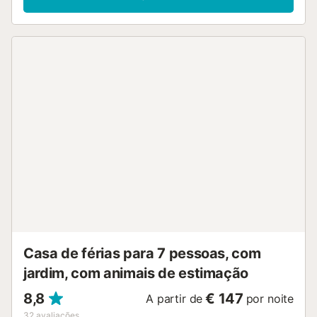
berço. O ponto alto da casa de férias é a sua área exterior
privada com uma piscina vedada, um jardim, um terraço
aberto mobilado, uma varanda, um barbecue e um duche
exterior. O estacionamento gratuito está disponível na rua.
As famílias com crianças são bem-vindas. É permitido 1
animal de estimação. O ar condicionado não está
disponível. A propriedade tem acesso livre de passos. Esta
propriedade tem directrizes para ajudar os hóspedes com
a separação correcta dos resíduos. Mais informação é
fornecida no local. Esta propriedade tem características
de luz e poupança de água....
Casa de férias para 7 pessoas, com
jardim, com animais de estimação
8,8
€ 147
A partir de
por noite
32
avaliações