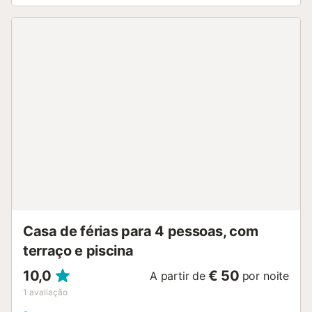
toalhas de praia e roupões. Lareira na sala. No exterior,
podem relaxar no jardim privado, ideal para descansar e
perfeito para cães. Inclui ainda um terraço coberto e um
alpendre descoberto de uso exclusivo. O jardim oferece
uma bela vista para os Pirenéus e para a Montanha de
Montserrat. A piscina exterior privada e o jacuzzi privado
são elevados e amovíveis. O uso do jacuzzi está disponível
mediante pagamento de uma taxa adicional. Dispõem
ainda de duche exterior e churrasqueira privada. Existe
uma zona exterior vedada e privada, exclusiva para
animais de estimação. Estacionamento disponível na rua
em frente à casa. Animais de estimação são admitidos
mediante pedido. Não são aceites raças consideradas
PPP (cães potencialmente perigosos), como American
Staffordshire Terrier, Pit Bull, Rottweiler, Dogo Argentino,
entre outras. A pro...
Casa de férias para 4 pessoas, com
terraço e piscina
10,0
€ 50
A partir de
por noite
1
avaliação