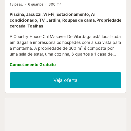
18 pess.
6 quartos
300 m²
Piscina, Jacuzzi, Wi-Fi, Estacionamento, Ar
condicionado, TV, Jardim, Roupas de cama, Propriedade
cercada, Toalhas
A Country House Cal Masover De Vilardaga está localizada
em Sagas e impressiona os hóspedes com a sua vista para
a montanha. A propriedade de 300 m² é composta por
uma sala de estar, uma cozinha, 6 quartos e 1 casa de
banho e pode, portanto, acomodar 18 pessoas. As
Cancelamento Gratuito
comodidades adicionais incluem Wi-Fi, uma televisão, ar
condicionado, bem como uma máquina de lavar roupa.
Além disso, uma mesa de ténis de mesa está disponível na
Veja oferta
propriedade. Também está disponível um berço para
bebés. A Casa de Campo dispõe de uma área exterior
privada completa com uma piscina, banheira de
hidromassagem, jardim e comodidades para churrascos.
Existe um campo de ténis a cerca de 15 minutos a pé da
propriedade. Está disponível um lugar de estacionamento
na propriedade. É permitido um máximo de 2 animais de
estimação. Não é permitido fumar e celebrar eventos. Por
favor, note que poderá haver regulamentos