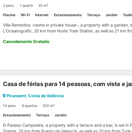
2 pess.
1 quarto
20 m²
Piscina
Wi-Fi
Internet
Estacionamento
Terraço
Jardim
Toal
Villa Remedios -rooms in private house-, a property with a garden, i
L'Oceanografic, 20 km from Norte Train Station, as well as 21 km fro
Cancelamento Gratuito
Casa de férias para 14 pessoas, com vista e j
Picassent, Costa de Valência
14 pess.
6 quartos
200 m²
Estacionamento
Terraço
Jardim
El Paraiso Campestre, a property with a terrace and a bar, is set in
Station, 19 km from Puerto de Valencia, as well as 20 km from Turia 