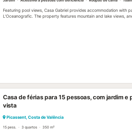
Jardim
Acessível a pessoas com deficiência
Roupas de cama
Toal
Featuring pool views, Casa Gabriel provides accommodation with p
L'Oceanografic. The property features mountain and lake views, and 
Casa de férias para 15 pessoas, com jardim e 
vista
Picassent, Costa de Valência
15 pess.
3 quartos
350 m²