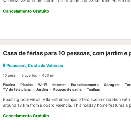
Valencia, 23 km from Norte Train Station and 23 km from Puerto de V
Cancelamento Gratuito
Casa de férias para 10 pessoas, com jardim e p
Picassent, Costa de Valência
10 pess.
5 quartos
400 m²
Piscina
Piscina
Wi-Fi
Internet
Estacionamento
Garagem
Ter
TV de tela plana
Jardim
Roupas de cama
Toalhas
Boasting pool views, Villa Entrenaranjos offers accommodation with
around 18 km from Bioparc Valencia. This holiday home features a 
facilities, free WiFi and free private parking....
Cancelamento Gratuito