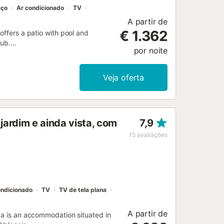
aço
Ar condicionado
TV
A partir de
€ 1.362
offers a patio with pool and
ub....
por noite
Veja oferta
jardim e ainda vista, com
7,9
15
avaliações
ondicionado
TV
TV de tela plana
A partir de
za is an accommodation situated in