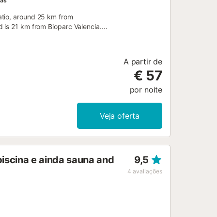
has
atio, around 25 km from
is 21 km from Bioparc Valencia....
A partir de
€ 57
por noite
Veja oferta
piscina e ainda sauna and
9,5
4
avaliações