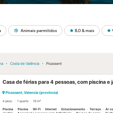
a
Animais permitidos
8,0
& mais
na
Costa de Valência
Picassent
Casa de férias para 4 pessoas, com piscina e 
Picassent, Valencia (província)
4 pess.
1 quarto
16 m²
Piscina
Piscina
Wi-Fi
Internet
Estacionamento
Terraço
Ar c