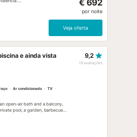
€ 692
alencia....
por noite
Veja oferta
iscina e ainda vista
9,2
19
avaliações
raço
Ar condicionado
TV
 an open-air bath and a balcony,
private pool, a garden, barbecue