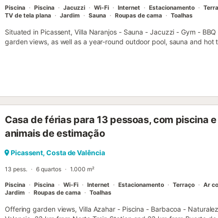
Piscina
Piscina
Jacuzzi
Wi-Fi
Internet
Estacionamento
Terr
TV de tela plana
Jardim
Sauna
Roupas de cama
Toalhas
Situated in Picassent, Villa Naranjos - Sauna - Jacuzzi - Gym - BBQ 
garden views, as well as a year-round outdoor pool, sauna and hot t
Casa de férias para 13 pessoas, com piscina e 
animais de estimação
Picassent, Costa de Valência
13 pess.
6 quartos
1.000 m²
Piscina
Piscina
Wi-Fi
Internet
Estacionamento
Terraço
Ar c
Jardim
Roupas de cama
Toalhas
Offering garden views, Villa Azahar - Piscina - Barbacoa - Naturale