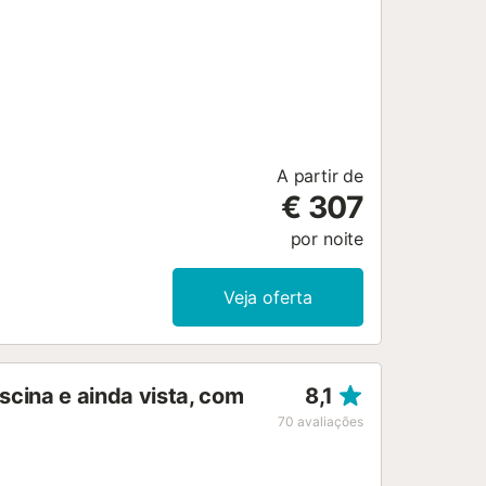
A partir de
€ 307
por noite
Veja oferta
scina e ainda vista, com
8,1
70
avaliações