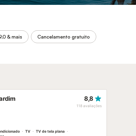
9,0
& mais
Cancelamento gratuito
jardim
8,8
118
avaliações
ondicionado
TV
TV de tela plana