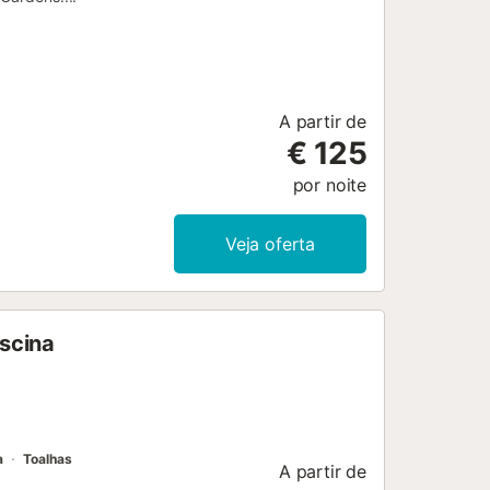
A partir de
€ 125
por noite
Veja oferta
iscina
a
Toalhas
A partir de