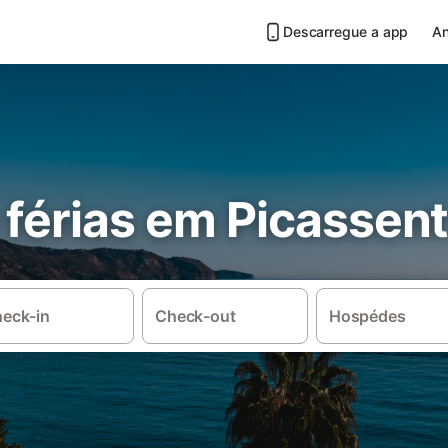
Descarregue a app
An
 férias em Picassen
eck-in
Check-out
Hospédes