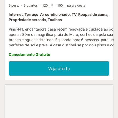
6 pess.
3 quartos
120 m²
150 m para a costa
Internet, Terraço, Ar condicionado, TV, Roupas de cama,
Propriedade cercada, Toalhas
Pins 441, encantadora casa recém renovada e cuidada ao porm
apenas 80m da magnífica praia de Muro, conhecida pela sua ar
branca e águas cristalinas. Equipada para 6 pessoas, para umas
perfeitas de sol e praia. A casa distribui-se por dois pisos e co
3 quartos onde podem alojar-se até 6 pessoas. Desfrute de uma
Cancelamento Gratuito
na melhor companhia. A casa está equipada com dois terraços,
situado no rés-do-chão com duas espreguiçadeiras para desfru
sol, e o segundo situado no primeiro andar, com mesa para desf
Veja oferta
de refeições ao ar livre. A cozinha está totalmente equipada par
mais cozinheiros. Ampla sala de jantar com um grande sofá par
momentos de descanso e duas casas de banho com duche no p
andar. Um dos quartos tem cama de casal e os outros dois quar
duas camas individuais cada. Casa equipada ao pormenor com 
condicionado em todo o alojamento, wifi, TV satélite... Ideal pa
férias junto ao mar. Não perca esta oportunidade!
ESFCTU0000070110006727010000000000000000000ETV/125