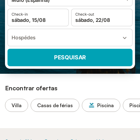
Muro (Espanha)
Check-in
Check-out
sábado, 15/08
sábado, 22/08
Hospédes
PESQUISAR
Encontrar ofertas
Villa
Casas de férias
Piscina
Pisc