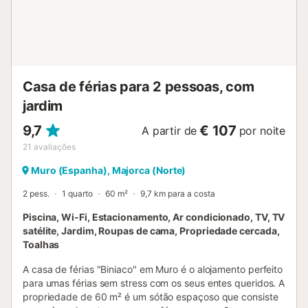
sistema de alarme na propriedade. Nome: Ca Na Cati...
Casa de férias para 2 pessoas, com
jardim
9,7
€ 107
A partir de
por noite
21
avaliações
Muro (Espanha), Majorca (Norte)
2 pess.
1 quarto
60 m²
9,7 km para a costa
Piscina, Wi-Fi, Estacionamento, Ar condicionado, TV, TV
satélite, Jardim, Roupas de cama, Propriedade cercada,
Toalhas
A casa de férias "Biniaco" em Muro é o alojamento perfeito
para umas férias sem stress com os seus entes queridos. A
propriedade de 60 m² é um sótão espaçoso que consiste