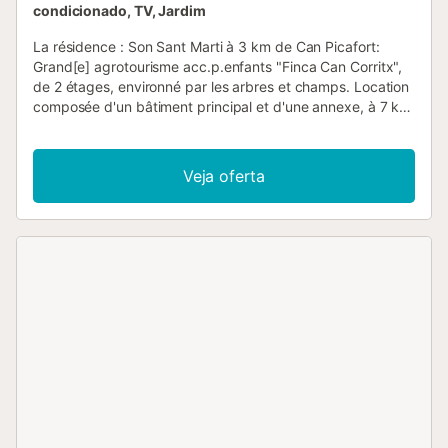
condicionado, TV, Jardim
La résidence : Son Sant Marti à 3 km de Can Picafort:
Grand[e] agrotourisme acc.p.enfants "Finca Can Corritx",
de 2 étages, environné par les arbres et champs. Location
composée d'un bâtiment principal et d'une annexe, à 7 km
du centre de Muro, à 3 km du centre de Ca'n Picafort, à 12
km du centre d'Alcudia, situation tranquille, ensoleillée, à 3
km de la mer, à 3 km de la plage, dans la verdure, orientée
Veja oferta
sud. En commun: terrain 10 ha avec pelouse et arbres,
verger, piscine (20 x 12 m, disponibilité saisonnière: 01.Mar.
- 31.Dec.). WC dans l'espace piscine, bassin pour les
enfants, douche extérieure, tennis, jardinet, terrasse,
meubles de jardin, entretien de la piscine par le
propriétaire/jardinier. Infrastructures de la Maison: réduit
pour bicyclettes. Place de parking (couvert) sur le terrain.
Magasins 3 km, magasin d'alimentation 2 km,
supermarché 2 km, restaurant 3 km, bar 1 km, boulangerie
3 km, café 2 km, arrêt de bus "Camping Can Picafort" 2
km, gare ferroviaire "Sa Pobla" 10 km, ferry "Puerto
d'Alcudia" 16 km, plage de sable "Ca'n Picafort" 3 km. Port
plaisance 5 km, marina 16 km, terrain de golf (18 trous) 18
km, ecole de surf 6 km, ecole de voile 6 km, tennis 4 km,