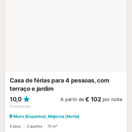
totalmente equipada, uma confortável sala de estar, um
quarto duplo e uma casa de banho com duche, uma casa
de banho familiar. A sala de estar e a sala de jantar têm
grandes portas de acesso aos pátios que dão para os
terraços e jardins. No piso superior, encontram-se mais 2
quartos espaçosos (um duplo + 1 duplo), e uma casa de
banho familiar. Os quartos abrem-se diretamente para
amplos terraços que oferecem vistas espetaculares sobre
os pinheiros e o mar. Adormecer embalado pela brisa
mediterrânica e pelo som das ondas será uma experiência
verdadeiramente memorável! No exterior, a villa (situada
numa zona privilegiada da costa) ...
Casa de férias para 4 pessoas, com
terraço e jardim
10,0
€ 102
A partir de
por noite
8
avaliações
Muro (Espanha), Majorca (Norte)
4 pess.
2 quartos
70 m²