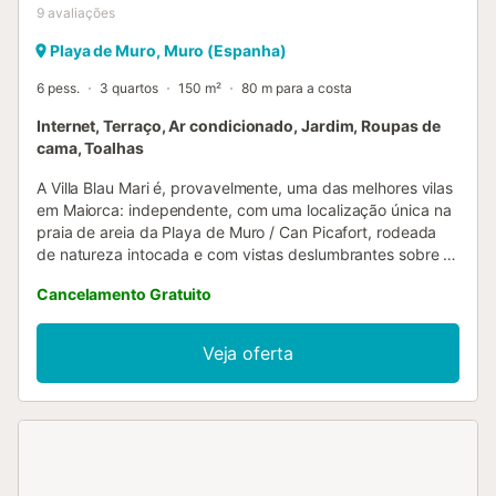
9
avaliações
Playa de Muro, Muro (Espanha)
6 pess.
3 quartos
150 m²
80 m para a costa
Internet, Terraço, Ar condicionado, Jardim, Roupas de
cama, Toalhas
A Villa Blau Mari é, provavelmente, uma das melhores vilas
em Maiorca: independente, com uma localização única na
praia de areia da Playa de Muro / Can Picafort, rodeada
de natureza intocada e com vistas deslumbrantes sobre o
mar. Um sonho tornado realidade! A Villa Blau Mari
Cancelamento Gratuito
acomoda 6 adultos em 4 quartos e dispõe de interiores
acolhedores, acabados no estilo tradicional mallorquino,
mas envoltos em conforto e amplas áreas exteriores
Veja oferta
privadas. Sem esquecer que os hóspedes que
permaneçam na Villa Blau Mari terão à sua disposição o
Mar Mediterrâneo, mesmo à porta! A Villa Blau Mari é, sem
dúvida, uma propriedade a não perder. No interior, a villa é
espaçosa e arejada, com ar condicionado e distribuída por
2 pisos. No rés-do-chão, encontra-se uma cozinha