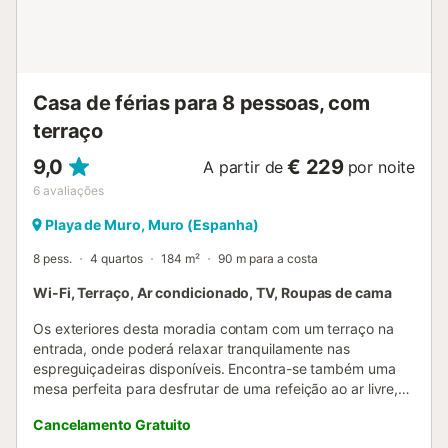
Casa de férias para 8 pessoas, com
terraço
9,0
€ 229
A partir de
por noite
6
avaliações
Playa de Muro, Muro (Espanha)
8 pess.
4 quartos
184 m²
90 m para a costa
Wi-Fi, Terraço, Ar condicionado, TV, Roupas de cama
Os exteriores desta moradia contam com um terraço na
entrada, onde poderá relaxar tranquilamente nas
espreguiçadeiras disponíveis. Encontra-se também uma
mesa perfeita para desfrutar de uma refeição ao ar livre,
na companhia dos seus acompanhantes. A propriedade
Cancelamento Gratuito
situa-se numa zona residencial muito próxima da praia e