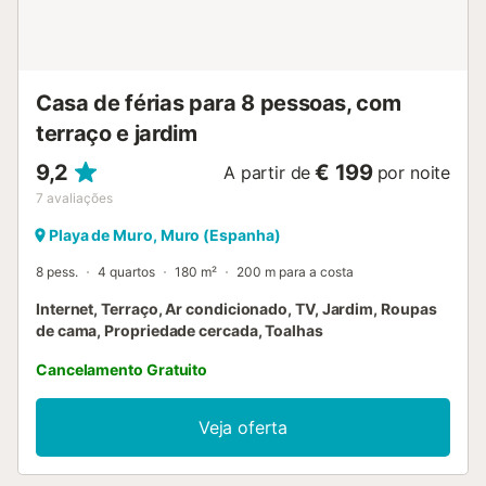
centre équestre 5 km, centre sportif 4 km, chemins de
randonnées pédestres depuis la maison 8 km, piste
cyclable 6 km. Attractions à proximité: Formentor 20 km,
Albufera d'Alcudia 10 km, Cuevas de Campanet ...
Casa de férias para 8 pessoas, com
terraço e jardim
9,2
€ 199
A partir de
por noite
7
avaliações
Playa de Muro, Muro (Espanha)
8 pess.
4 quartos
180 m²
200 m para a costa
Internet, Terraço, Ar condicionado, TV, Jardim, Roupas
de cama, Propriedade cercada, Toalhas
Cancelamento Gratuito
Veja oferta