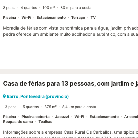
8 pess.
4 quartos
100 m²
30 m para a costa
Piscina
Wi-Fi
Estacionamento
Terraço
TV
Moradia de férias com vista panorâmica para a água, jardim privado
pedra oferece um ambiente muito acolhedor e autêntico, com a sua
sala de estar de plano aberto, pode desfrutar de um pequeno-almoç
conjunto, bem como terminar a noite confortavelmente no sofá. O t
apanhar sol, tirar uma sesta e refrescar-se. A praia de areia e o ma
restaurantes locais, encontram-se a uma curta distância. Pode ta
Santiago de Compostela ou visitar Sanxenxo, que oferece inúmeras a
maravilhosa catedral e desfrute de um café ou uma bebida fresca g
a capital das Rías Baixas, Pontevedra, com a sua notável igreja em f
Casa de férias para 13 pessoas, com jardim e 
Para além de passear por ruas históricas com edifícios artísticos, c
margens de conto de fadas do rio Lérez. Relaxe nesta acolhedora ca
Barro, Pontevedra (província)
13 pess.
5 quartos
375 m²
8,4 km para a costa
Piscina
Piscina coberta
Jacuzzi
Wi-Fi
Estacionamento
Ar cond
Roupas de cama
Toalhas
Informações sobre a empresa Casa Rural Os Carballos, uma típica c