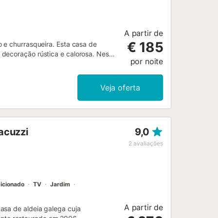
A partir de
€ 185
 e churrasqueira. Esta casa de
 decoração rústica e calorosa. Nesta
por noite
o relaxante e planear o dia em
erraço com piscina convida-o a
r refrescante, bem como deliciosos
Veja oferta
mbém fazer uma excursão à bela
tividades de lazer. Visite a
elada num terraço encantador. Visite
orma de vieira, a Virxe Peregrina.
jacuzzi
9,0
afés, parques e fontes, percorra as
sa de férias na costa....
2
avaliações
icionado
TV
Jardim
A partir de
asa de aldeia galega cuja