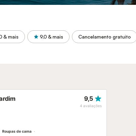
0
& mais
9,0
& mais
Cancelamento gratuito
jardim
9,5
4
avaliações
Roupas de cama