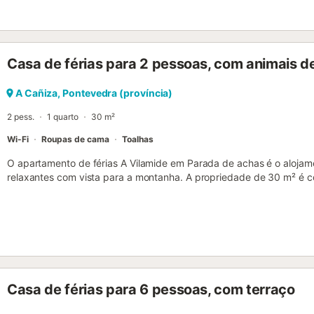
tranquilidade a quem viaja com crianças pequenas. A propriedade,
desfrutar da natureza com total privacidade. Castanheiros, eucalipto
rodeiam esta casa única, situada apenas a 4 km do porto e das prai
rias de Aldán e Pontevedra, conhecidas pelas suas belas praias de ar
Casa de férias para 2 pessoas, com animais d
A Cañiza, Pontevedra (província)
2 pess.
1 quarto
30 m²
Wi-Fi
Roupas de cama
Toalhas
O apartamento de férias A Vilamide em Parada de achas é o alojame
relaxantes com vista para a montanha. A propriedade de 30 m² é 
cozinha bem equipada, 1 quarto e 1 casa de banho e pode, portan
alojamento está localizado numa área rural, a uma curta distância a
rio. O estacionamento gratuito está disponível na rua. É permitido
permitido fumar e celebrar eventos. O ar condicionado e o Wi-Fi não 
Casa de férias para 6 pessoas, com terraço