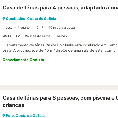
no parque infantil. 4. Os animais de estimação devem ter um com
Casa de férias para 4 pessoas, adaptado a cr
a tranquilidade dos outros utilizadores. 5. Não é permitido que os 
zona do Parque de Campismo. 6. É estritamente proibido que os a
camas ou sofás. 7. Será pedido aos clientes um número de cartão d
Cambados, Costa de Galicia
possíveis danos, e se as camas ou cobertores forem encontrados 
4 pess.
1 quarto
40 m²
40 m para a costa
para limpeza profunda dos mesmos....
Wi-Fi
TV
Roupas de cama
Toalhas
O apartamento de férias Casita Do Muelle está localizado em Cam
praia. A propriedade de 40 m² dispõe de uma sala de estar com u
cozinha, 1 quarto e 1 casa de banho, acomodando até 4 pessoas. Os
Cancelamento Gratuito
de alta velocidade (adequado para videochamadas), um espaço de 
em casa, televisão e máquina de lavar roupa. A propriedade encont
distância dos transportes públicos e a 15 minutos a pé de um camp
gratuito disponível na rua. Não são permitidos animais de estimação
alojamento oferece um cómodo sistema de auto check-in....
Casa de férias para 8 pessoas, com piscina e 
crianças
Poio, Costa de Galicia