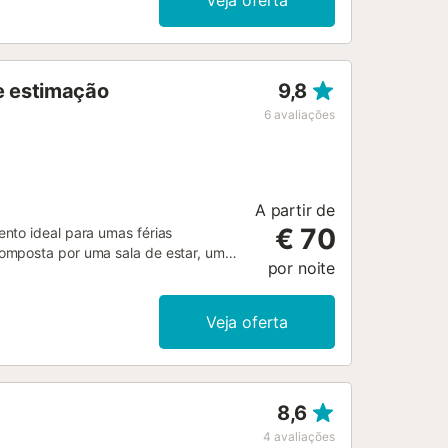
Veja oferta
 com 15 hectares, permite-vos
s, carvalhos, freixos e pinheiros
as. A quinta encontra-se entre as
eia branca e águas cristalinas....
e estimação
9,8
6
avaliações
A partir de
€ 70
nto ideal para umas férias
composta por uma sala de estar, uma
por noite
to, acomodar 2 pessoas. O
 pé de trilhos para caminhadas e do
 um animal de estimação. Não é
Veja oferta
estão disponíveis....
8,6
4
avaliações