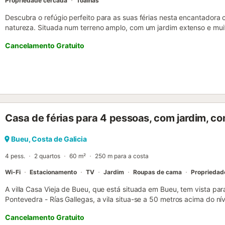
Propriedade cercada
Toalhas
Descubra o refúgio perfeito para as suas férias nesta encantadora
natureza. Situada num terreno amplo, com um jardim extenso e mui
para descontrair do ritmo diário. A propriedade conta com uma pisci
Cancelamento Gratuito
refrescar nos dias de sol, e um alpendre espaçoso e mobilado, o
ao ar livre, ler um bom livro ou partilhar jantares inesquecíveis ao e
de junho a 30 de setembro. No interior, a casa combina o estilo r
modernas. A cozinha está totalmente equipada, incluindo placa vitr
tudo o que necessita para que cozinhar seja um prazer. O conforto
graças ao seu aquecimento central. Dispõe de três quartos, um co
com 1 cama de casal e o terceiro com 1 cama individual e 1 beliche,
Casa de férias para 4 pessoas, com jardim, c
existem duas casas de banho completas, uma com duche e outra c
conveniência. A sala de estar é acolhedora e funcional, com um sof
convidativa e uma televisão de ecrã grande. Disponibiliza também
Bueu, Costa de Galicia
pedido. Bueu e Montegomos dispõem de restaurantes, lojas, posto
4 pess.
2 quartos
60 m²
250 m para a costa
Nos arredores da casa, acess...
Wi-Fi
Estacionamento
TV
Jardim
Roupas de cama
Propriedad
A villa Casa Vieja de Bueu, que está situada em Bueu, tem vista par
Pontevedra - Rías Gallegas, a vila situa-se a 50 metros acima do nív
propriedade de 60 m² consiste numa sala de estar com sofá-cama, 
Cancelamento Gratuito
banho e pode, portanto, acomodar 4 pessoas. A vivenda também d