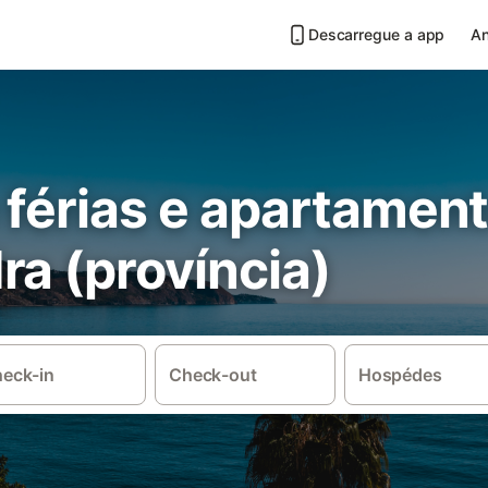
Descarregue a app
An
 férias e apartamen
a (província)
eck-in
Check-out
Hospédes