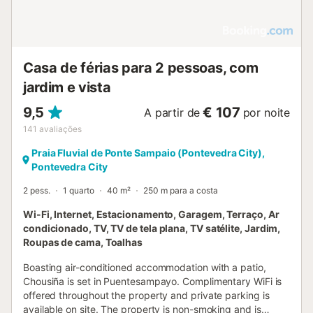
Casa de férias para 2 pessoas, com
jardim e vista
9,5
€ 107
A partir de
por noite
141
avaliações
Praia Fluvial de Ponte Sampaio (Pontevedra City),
Pontevedra City
2 pess.
1 quarto
40 m²
250 m para a costa
Wi-Fi, Internet, Estacionamento, Garagem, Terraço, Ar
condicionado, TV, TV de tela plana, TV satélite, Jardim,
Roupas de cama, Toalhas
Boasting air-conditioned accommodation with a patio,
Chousiña is set in Puentesampayo. Complimentary WiFi is
offered throughout the property and private parking is
available on site. The property is non-smoking and is