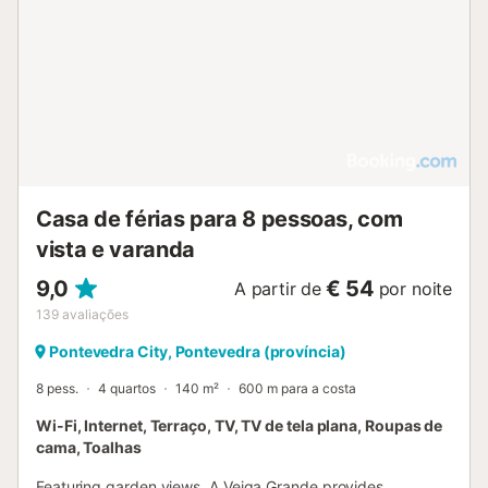
Casa de férias para 8 pessoas, com
vista e varanda
9,0
€ 54
A partir de
por noite
139
avaliações
Pontevedra City, Pontevedra (província)
8 pess.
4 quartos
140 m²
600 m para a costa
Wi-Fi, Internet, Terraço, TV, TV de tela plana, Roupas de
cama, Toalhas
Featuring garden views, A Veiga Grande provides