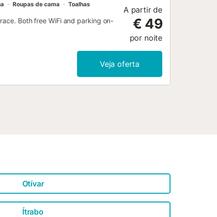
na
Roupas de cama
Toalhas
A partir de
€ 49
rrace. Both free WiFi and parking on-
por noite
Veja oferta
Otívar
Ítrabo