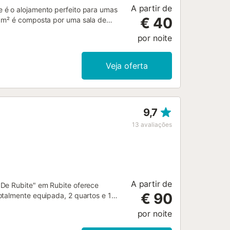
A partir de
 é o alojamento perfeito para umas
€ 40
0 m² é composta por uma sala de
 acomodar 4 pessoas. As
por noite
do para chamadas de vídeo), uma
tem ventoinhas em todas as divisões,
tém a temperatura muito bem.
Veja oferta
feições deliciosas durante a sua
ropriedade. É permitido um animal de
dade. A propriedade tem acesso e
olamento desta propriedade. Por
9,7
 a água em vigor no momento da sua
ou limitar a utilização da água da
13
avaliações
A partir de
 De Rubite" em Rubite oferece
€ 90
otalmente equipada, 2 quartos e 1
máquina de lavar roupa e ar
por noite
o e churrasqueira. A casa está
egada, com apenas uma