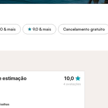
,0
& mais
9,0
& mais
Cancelamento gratuito
e estimação
10,0
4
avaliações
Toalhas