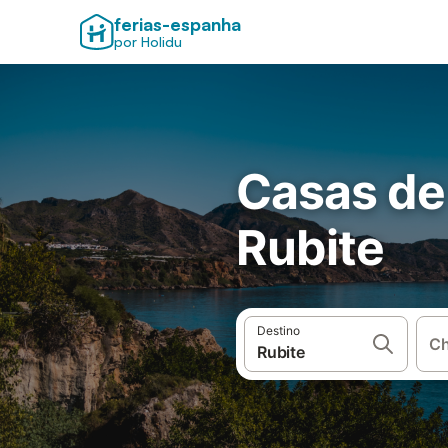
ferias-espanha
por Holidu
Casas de
Rubite
Destino
Ch