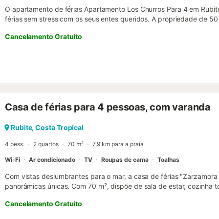
O apartamento de férias Apartamento Los Churros Para 4 em Rubite
férias sem stress com os seus entes queridos. A propriedade de 5
estar, uma cozinha, 2 quartos e 1 casa de banho e pode, portanto,
Cancelamento Gratuito
comodidades adicionais incluem Wi-Fi de alta velocidade (adequa
televisão, bem como uma máquina de lavar roupa. Além disso, exis
uma vez que a casa tem um isolamento natural das paredes e man
Desfrute da conveniência de um churrasco privado para cozinhar re
estadia. Existe um campo de ténis a cerca de 15 minutos a pé da p
estimação. Não é permitida a celebração de eventos nesta proprie
interior sem degraus. Foram utilizados materiais sustentáveis no is
Casa de férias para 4 pessoas, com varanda
favor, note que poderá haver regulamentos governamentais sobre
visita, o que poderá afetar a utilização da piscina, a rega do jardim 
torneira....
Rubite, Costa Tropical
4 pess.
2 quartos
70 m²
7,9 km para a praia
Wi-Fi
Ar condicionado
TV
Roupas de cama
Toalhas
Com vistas deslumbrantes para o mar, a casa de férias "Zarzamora
panorâmicas únicas. Com 70 m², dispõe de sala de estar, cozinha t
casa de banho, acomodando até 4 pessoas. Inclui Wi-Fi, televisão, 
Cancelamento Gratuito
condicionado. No exterior, usufruem de um terraço privado mobilad
situada a 800 m de altitude. Rubite é uma aldeia pequena e soss