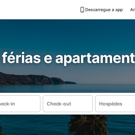
Descarregue a app
An
 férias e apartamen
eck-in
Check-out
Hospédes