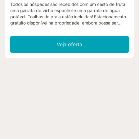
Todos os hóspedes são recebidos com um cesto de fruta,
uma garrafa de vinho espanhol e uma garrafa de água
potável. Toalhas de praia estão incluídas! Estacionamento
gratuito disponível na propriedade, embora possa ser
difícil encontrar lugar durante os meses de verão. Animais
de estimação não são permitidos. O Wi-Fi é adequado
para videochamadas. Atenção: a piscina comunitária é
Veja oferta
sazonal e está aberta apenas de meados de junho até
setembro; não está disponível durante todo o ano. Se
reservarem fora deste período, tenham em conta que não
terão acesso à piscina durante a vossa estadia....