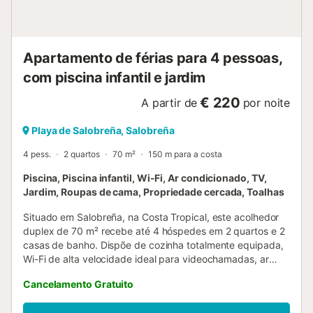
Apartamento de férias para 4 pessoas,
com piscina infantil e jardim
€ 220
A partir de
por noite
Playa de Salobreña, Salobreña
4 pess.
2 quartos
70 m²
150 m para a costa
Piscina, Piscina infantil, Wi-Fi, Ar condicionado, TV,
Jardim, Roupas de cama, Propriedade cercada, Toalhas
Situado em Salobreña, na Costa Tropical, este acolhedor
duplex de 70 m² recebe até 4 hóspedes em 2 quartos e 2
casas de banho. Dispõe de cozinha totalmente equipada,
Wi-Fi de alta velocidade ideal para videochamadas, ar
condicionado, ventoinha, TV, máquina de lavar roupa e
Cancelamento Gratuito
espaço de trabalho dedicado. Desfrutem de vista mar a
partir do vosso terraço privado coberto, terraço