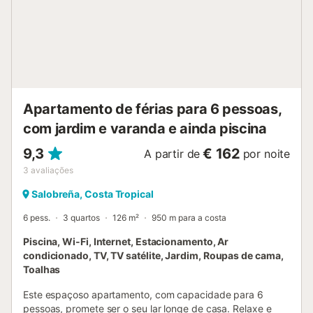
proximidades. O anfitrião recomenda a visita a Nerja,
Almuñecar, e Frigiliana, todos acessíveis em 15 minutos. A
Alhambra de Granada fica apenas a 45 minutos de
distância. Entre os meses de Junho e Setembro, o
apartamento é alugado exclusivamente numa base
semanal ou quinzenal. É permitido um máximo de 2
animais de estimação. Está disponível um elevador no
Apartamento de férias para 6 pessoas,
edifício. As festas n...
com jardim e varanda e ainda piscina
9,3
€ 162
A partir de
por noite
3
avaliações
Salobreña, Costa Tropical
6 pess.
3 quartos
126 m²
950 m para a costa
Piscina, Wi-Fi, Internet, Estacionamento, Ar
condicionado, TV, TV satélite, Jardim, Roupas de cama,
Toalhas
Este espaçoso apartamento, com capacidade para 6
pessoas, promete ser o seu lar longe de casa. Relaxe e