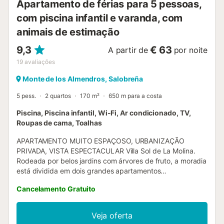
Apartamento de férias para 5 pessoas,
com piscina infantil e varanda, com
animais de estimação
9,3
€ 63
A partir de
por noite
19
avaliações
Monte de los Almendros, Salobreña
5 pess.
2 quartos
170 m²
650 m para a costa
Piscina, Piscina infantil, Wi-Fi, Ar condicionado, TV,
Roupas de cama, Toalhas
APARTAMENTO MUITO ESPAÇOSO, URBANIZAÇÃO
PRIVADA, VISTA ESPECTACULAR Villa Sol de La Molina.
Rodeada por belos jardins com árvores de fruto, a moradia
está dividida em dois grandes apartamentos
independentes, cada um com a sua própria entrada
Cancelamento Gratuito
separada. Actualmente disponível para aluguer é o
apartamento superior que tem uma entrada separada. O
apartamento tem uma área de 170 m2 com terraço e belas
Veja oferta
vistas para o mar e para a montanha. A propriedade tem