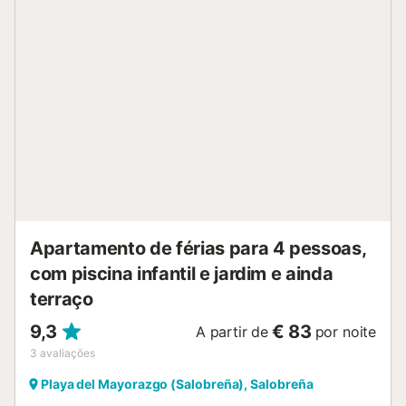
Charca/Salomar. Distância a pé/caminhada até ao bar
mais próximo: 33m. Distância a pé/caminhada até ao
restaurante mais próximo: 7m. Aeroporto de Granada:
76,9km. O estacionamento gratuito está disponível na rua.
São permitidos animais de estimação. O ar condicionado
não está actualmente disponível. O Wi-Fi é adequado para
chamadas de vídeo. Piscina apenas disponível de 15 de
Junho a 30 de Setembro e das 10:00 às 15:00 e das
17:00 às 21:00. As toalhas estão incluídas no preço. A
roupa de cama está incluída no preço. Está disponível um
elevador no edifício....
Apartamento de férias para 4 pessoas,
com piscina infantil e jardim e ainda
terraço
9,3
€ 83
A partir de
por noite
3
avaliações
Playa del Mayorazgo (Salobreña), Salobreña