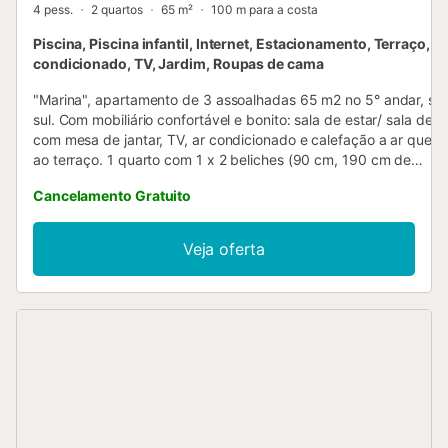
4 pess.
2 quartos
65 m²
100 m para a costa
Piscina, Piscina infantil, Internet, Estacionamento, Terraço, A
condicionado, TV, Jardim, Roupas de cama
"Marina", apartamento de 3 assoalhadas 65 m2 no 5° andar, se
sul. Com mobiliário confortável e bonito: sala de estar/ sala de j
com mesa de jantar, TV, ar condicionado e calefação a ar quent
ao terraço. 1 quarto com 1 x 2 beliches (90 cm, 190 cm de
comprimento), ventoinha. 1 quarto com 1 cama de casal (150 c
Cancelamento Gratuito
cm de comprimento), ventoinha. Cozinha aberta (forno, Máquin
lavar loiçã 3 placas de vitrocerâmica, torradeira, chaleira, micr
congelador, máquina de café eléctrica), saída ao terraço. Duch
Veja oferta
Nenhuma opção de aquecimento. Móveis de terraço, móveis de
varanda. Vista panorâmica esplêndida ao mar. O alojamento dis
máquina de lavar a roupa, ferro de passar roupa, cadeirão para
crianças, cama para crianças até 2 anos, secador de cabelo. Int
(Sem fio/ Wireless LAN [WLAN], grátis). Vaga de estacionamento
Por favor, a ter em conta: alarme detector de fumaça, extintores
VUT/GR/014518
ESFCTU000018024000272969000000000000000VUT/GR/014