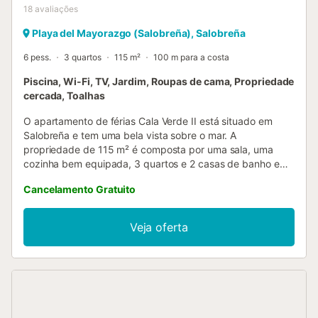
18
avaliações
Playa del Mayorazgo (Salobreña), Salobreña
6 pess.
3 quartos
115 m²
100 m para a costa
Piscina, Wi-Fi, TV, Jardim, Roupas de cama, Propriedade
cercada, Toalhas
O apartamento de férias Cala Verde II está situado em
Salobreña e tem uma bela vista sobre o mar. A
propriedade de 115 m² é composta por uma sala, uma
cozinha bem equipada, 3 quartos e 2 casas de banho e
pode, portanto, acomodar 6 pessoas. Outras
Cancelamento Gratuito
comodidades incluem Wi-Fi de alta velocidade, uma
máquina de lavar roupa, bem como uma TV. Está também
disponível um berço para bebés. O apartamento de férias
Veja oferta
dispõe de terraços privados (abertos e cobertos) onde se
pode relaxar à noite. Os hóspedes também têm acesso a
um jardim partilhado e piscina. Distância a pé/na estrada
até ao supermercado mais próximo: 298m. Distância a
pé/caminhada até ao café mais próximo: 7m. Distância a
pé/caminhada até à praia: 1,3km Playa de la