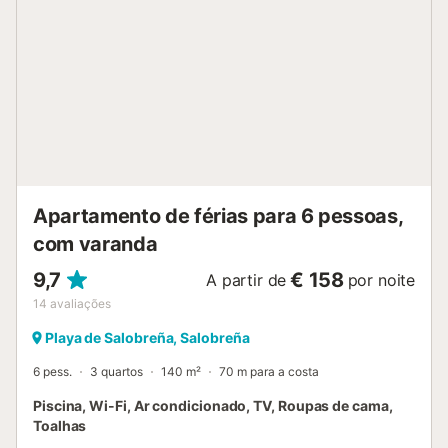
edifício tem câmaras de segurança e/ou dispositivos de
gravação de áudio, bem como elevador. Acesso fácil à
autoestrada. Recomendamos visitar Granada, Málaga,
Almería, Nerja, Frigiliana, La Alpujarra, Serra Nevada, bem
como as praias e enseadas da região. A propriedade está
próxima de Motril e Almuñécar....
Apartamento de férias para 6 pessoas,
com varanda
9,7
€ 158
A partir de
por noite
14
avaliações
Playa de Salobreña, Salobreña
6 pess.
3 quartos
140 m²
70 m para a costa
Piscina, Wi-Fi, Ar condicionado, TV, Roupas de cama,
Toalhas