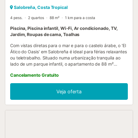
Salobreña, Costa Tropical
4 pess.
2 quartos
88 m²
1 km para a costa
Piscina, Piscina infantil, Wi-Fi, Ar condicionado, TV,
Jardim, Roupas de cama, Toalhas
Com vistas diretas para o mar e para o castelo árabe, o 'El
Ático do Oasis' em Salobreña é ideal para férias relaxantes
ou teletrabalho. Situado numa urbanização tranquila ao
lado de um parque infantil, o apartamento de 88 m²
dispõe de sala de estar/jantar espaçosa, cozinha
Cancelamento Gratuito
independente totalmente equipada, quarto principal amplo
com casa de banho privativa, segundo quarto, casa de
banho com banheira e grande terraço privado com vistas
Veja oferta
para o mar, castelo e Serra Nevada. Inclui Wi-Fi, Smart TV
de 50'', ar condicionado por condutas e berço disponível.
Nas áreas comuns encontram-se piscina infantil e piscina
com cascata. Localização conveniente, perto do centro
histórico, câmara municipal, centro de saúde, lojas e
restaurantes. As praias ficam a 1 km. Estacionamento
gratuito disponível nas proximidades. Não são permitidos
animais de estimação nem fumar na propriedade. O