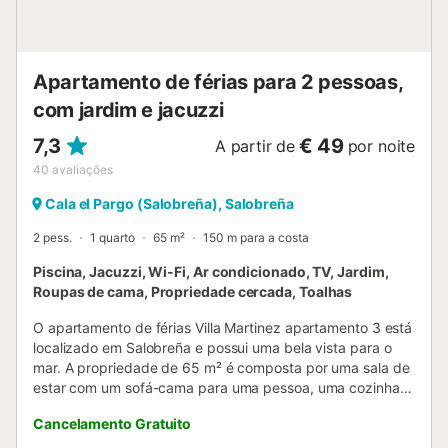
Apartamento de férias para 2 pessoas,
com jardim e jacuzzi
7,3
€ 49
A partir de
por noite
40
avaliações
Cala el Pargo (Salobreña), Salobreña
2 pess.
1 quarto
65 m²
150 m para a costa
Piscina, Jacuzzi, Wi-Fi, Ar condicionado, TV, Jardim,
Roupas de cama, Propriedade cercada, Toalhas
O apartamento de férias Villa Martinez apartamento 3 está
localizado em Salobreña e possui uma bela vista para o
mar. A propriedade de 65 m² é composta por uma sala de
estar com um sofá-cama para uma pessoa, uma cozinha, 1
quarto e 1 casa de banho e pode, portanto, acomodar 4
Cancelamento Gratuito
pessoas. As comodidades adicionais incluem acesso Wi-Fi
de alta velocidade (adequado para chamadas de vídeo)