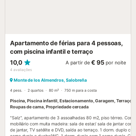
do apartamento. O aeroporto Federico Garcia Lorca fica a
53 minutos (78 km) de carro do apartamento. O
estacionamento gratuito está disponível na rua. São
permitidos animais de estimação mediante pedido. null...
Apartamento de férias para 4 pessoas,
com piscina infantil e terraço
10,0
€ 95
A partir de
por noite
4
avaliações
Monte de los Almendros, Salobreña
4 pess.
2 quartos
80 m²
750 m para a costa
Piscina, Piscina infantil, Estacionamento, Garagem, Terraço, 
Roupas de cama, Propriedade cercada
"Salz", apartamento de 3 assoalhadas 80 m2, piso térreo. Com
mobiliário com muita madeira: sala de estar/ sala de jantar com
de jantar, TV satélite e DVD, saída ao terraço. 1 dorm. duplo com
cama dupla e duche/WC. 1 dorm. duplo com 1 cama dupla. Coz