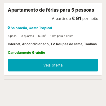
desfrutar de refeições. Da sala de estar, poderá aceder à
varanda privada, onde poderá desfrutar da brisa fresca e
Apartamento de férias para 5 pessoas
da...
€ 91
A partir de
por noite
Salobreña, Costa Tropical
5 pess.
3 quartos
63 m²
1 km para a costa
Internet, Ar condicionado, TV, Roupas de cama, Toalhas
Cancelamento Gratuito
Veja oferta