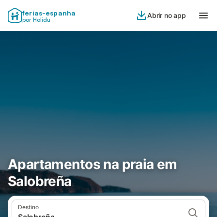
ferias-espanha
Abrir no app
por Holidu
Apartamentos na praia em
Salobreña
Destino