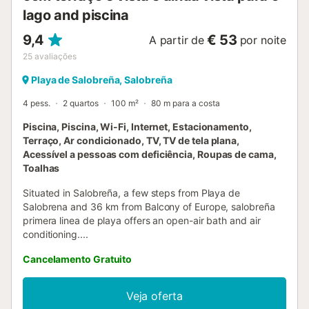
lago and piscina
9,4
€ 53
A partir de
por noite
25
avaliações
Playa de Salobreña, Salobreña
4 pess.
2 quartos
100 m²
80 m para a costa
Piscina, Piscina, Wi-Fi, Internet, Estacionamento,
Terraço, Ar condicionado, TV, TV de tela plana,
Acessível a pessoas com deficiência, Roupas de cama,
Toalhas
Situated in Salobreña, a few steps from Playa de
Salobrena and 36 km from Balcony of Europe, salobreña
primera linea de playa offers an open-air bath and air
conditioning....
Cancelamento Gratuito
Veja oferta