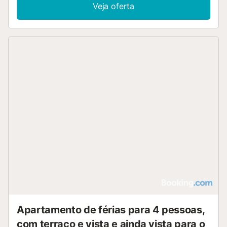
descoberto e varanda privada. Podem relaxar no jardim
Veja oferta
partilhado ou refrescar-se no duche exterior. A piscina
exterior comum inclui zona separada para crianças, ideal
para famílias. O apartamento está localizado mesmo no
passeio marítimo, com acesso direto ao mar e perto da
praia. Não é permitido fumar no interior do apartamento
nem realizar festas ou eventos. Pedimos que mantenham
um volume moderado para música e conversas, sobretudo
à noite, respeitando sempre o descanso dos vizinhos. O
duplex encontra-se no passeio marítimo de Salobreña, no
coração da Costa Tropical, rodeado de restaurantes,
bares de praia e serviços essenciais a poucos passos. A
localização permite fácil acesso a Granada e Málaga,
assim como aos respetivos aeroportos internacionais.
Descubram o centro histórico e o castelo árabe com ruas
de calçada, casas brancas e vistas panorâmicas sobre o
mar e o vale tropical. Aproveitem as praias locais para
desportos aquáticos como paddle surf e snorkeling, e
saboreiem tapas e marisco nos estabelec...
Apartamento de férias para 4 pessoas,
com terraço e vista e ainda vista para o