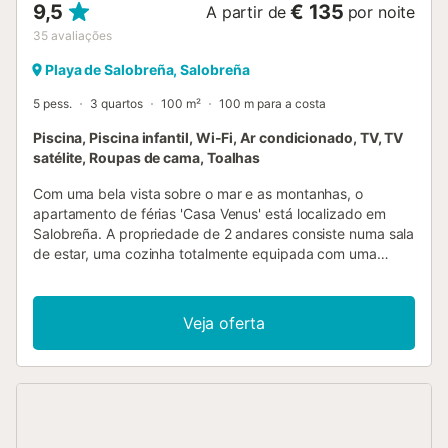
9,5
€ 135
A partir de
por noite
35
avaliações
Playa de Salobreña, Salobreña
5 pess.
3 quartos
100 m²
100 m para a costa
Piscina, Piscina infantil, Wi-Fi, Ar condicionado, TV, TV
satélite, Roupas de cama, Toalhas
Com uma bela vista sobre o mar e as montanhas, o
apartamento de férias 'Casa Venus' está localizado em
Salobreña. A propriedade de 2 andares consiste numa sala
de estar, uma cozinha totalmente equipada com uma
máquina de lavar louça, 3 quartos, e 2 casas de banho,
assim como uma casa de banho adicional, podendo assim
acomodar 5 pessoas. Outras amenidades incluem Wi-Fi de
Veja oferta
alta velocidade (adequado para chamadas de vídeo) com
um espaço de trabalho dedicado ao escritório em casa,
uma televisão inteligente com cabo, satélite, e serviços de
streaming, ar condicionado, um ventilador, uma máquina
de lavar roupa, bem como uma máquina de secar roupa. O
ponto alto deste alojamento é a sua área exterior privada