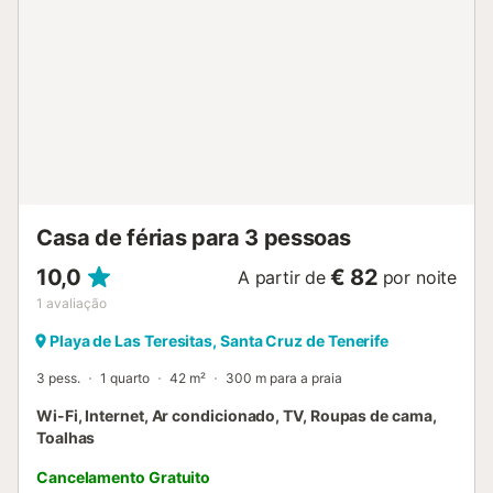
vossa hora, sem depender de ninguém. Regras: não são
permitidos animais, fumar nem festas....
Casa de férias para 3 pessoas
10,0
€ 82
A partir de
por noite
1
avaliação
Playa de Las Teresitas, Santa Cruz de Tenerife
3 pess.
1 quarto
42 m²
300 m para a praia
Wi-Fi, Internet, Ar condicionado, TV, Roupas de cama,
Toalhas
Cancelamento Gratuito