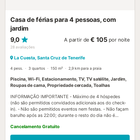
Casa de férias para 4 pessoas, com
jardim
9,0
€ 105
A partir de
por noite
28
avaliações
La Cuesta, Santa Cruz de Tenerife
4 pess.
3 quartos
150 m²
2,9 km para a praia
Piscina, Wi-Fi, Estacionamento, TV, TV satélite, Jardim,
Roupas de cama, Propriedade cercada, Toalhas
INFORMAÇÃO IMPORTANTE - Máximo de 4 hóspedes
(não são permitidos convidados adicionais aos do check-
in). - Não são permitidos eventos nem festas. - Não façam
barulho após as 22:00; durante o resto do dia não é
permitida música alta. - Não mergulhem de cabeça na
Cancelamento Gratuito
piscina; o horário da piscina é das 7h às 21h. - Não é
permitido nudismo. O apartamento, com cerca de 150 m²,