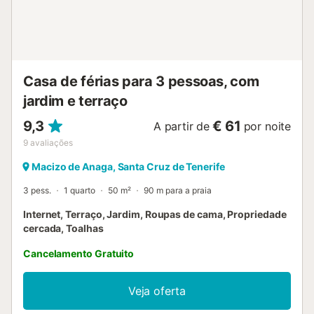
livre com uma atmosfera mágica, onde os hóspedes se
sentirão imersos na natureza e poderão desfrutar do clima,
do ar fresco, do sol, das vistas deslumbrantes da costa. O
alojamento está localizado na zona de Taganana, mas
numa aldeia isolada junto ao mar, desconhecida até por
Casa de férias para 3 pessoas, com
muitos h...
jardim e terraço
9,3
€ 61
A partir de
por noite
9
avaliações
Macizo de Anaga, Santa Cruz de Tenerife
3 pess.
1 quarto
50 m²
90 m para a praia
Internet, Terraço, Jardim, Roupas de cama, Propriedade
cercada, Toalhas
Cancelamento Gratuito
Veja oferta