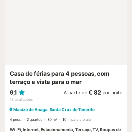
convenientemente localizada apenas a 3 minutos a pé da
praia mais próxima (Playa de Las Teresitas). Além disso, o
aeroporto de Tenerife Norte pode ser alcançado de carro
em apenas 26 minutos (21,3 km). O estacionamento na rua
está disponível, mas não podemos garantir que encontrará
um lugar. Este apartamento é adequado apenas para
adultos....
Casa de férias para 4 pessoas, com
terraço e vista para o mar
9,1
€ 82
A partir de
por noite
13
avaliações
Macizo de Anaga, Santa Cruz de Tenerife
4 pess.
2 quartos
80 m²
10 m para a praia
Wi-Fi, Internet, Estacionamento, Terraço, TV, Roupas de