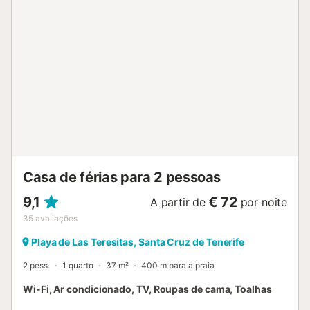
permitidos eventos na propriedade. Estarão perfeitamente
localizados a apenas 2 minutos a pé da paragem de
elétrico Plaza Weyler e da animada rua pedonal Castillo. O
supermercado Mercadona fica a apenas 3 minutos a pé, e
encontrarão restaurantes, frutarias e todos os serviços
essenciais mesmo à saída do edifício. A localização central
oferece uma conectividade excecional, permitindo-vos
deslocar-se confortavelmente por Santa Cruz com o
elétrico e várias opções de transporte à vossa
disposição....
Casa de férias para 2 pessoas
9,1
€ 72
A partir de
por noite
35
avaliações
Playa de Las Teresitas, Santa Cruz de Tenerife
2 pess.
1 quarto
37 m²
400 m para a praia
Wi-Fi, Ar condicionado, TV, Roupas de cama, Toalhas