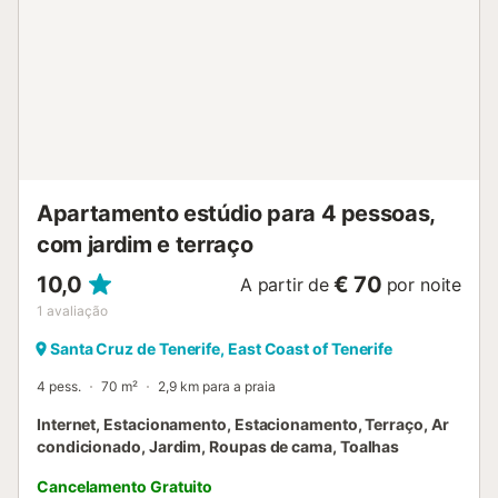
pé, 250 m). O apartamento fica apenas a 5 minutos a pé
da praia. A "Playa de Las Teresitas" é provavelmente a
praia mais fotografada de Tenerife, embora, em contraste
com as características praias "negras", se apresente com
um manto dourado. Aqui pode passar horas
despreocupadas. Para o aeroporto de Tenerife Norte são
necessários cerca de 25 minutos de carro (21 km), o
aeroporto Sul de Tenerife pode ser alcançado em menos
de uma hora de carro (70 km). O estacionamento na rua
Apartamento estúdio para 4 pessoas,
está disp...
com jardim e terraço
10,0
€ 70
A partir de
por noite
1
avaliação
Santa Cruz de Tenerife, East Coast of Tenerife
4 pess.
70 m²
2,9 km para a praia
Internet, Estacionamento, Estacionamento, Terraço, Ar
condicionado, Jardim, Roupas de cama, Toalhas
Cancelamento Gratuito