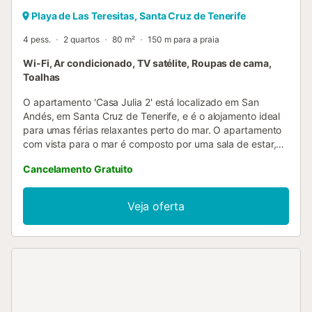
Playa de Las Teresitas, Santa Cruz de Tenerife
4 pess.
2 quartos
80 m²
150 m para a praia
Wi-Fi, Ar condicionado, TV satélite, Roupas de cama,
Toalhas
O apartamento 'Casa Julia 2' está localizado em San
Andés, em Santa Cruz de Tenerife, e é o alojamento ideal
para umas férias relaxantes perto do mar. O apartamento
com vista para o mar é composto por uma sala de estar,
uma cozinha bem equipada, 2 quartos, bem como 2 casas
Cancelamento Gratuito
de banho e pode, portanto, acomodar 4 pessoas. As
comodidades adicionais incluem Wi-Fi, ar condicionado
(apenas na sala de estar), uma máquina de lavar roupa e
Veja oferta
televisão por satélite. O apartamento tem acesso a uma
área exterior partilhada que inclui um terraço aberto e
coberto, bem como um chuveiro exterior. Aqui pode
relaxar com um livro nas espreguiçadeiras e desfrutar de
uma vista para o mar. Devido à sua localização central,
restaurantes, bares e cafés podem ser alcançados a pé
em apenas 1-3 minutos e o supermercado mais próximo
fica a 3 minutos a pé (190 m). A casa está