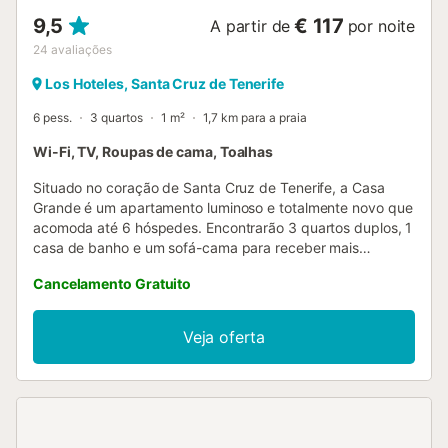
9,5
€ 117
A partir de
por noite
24
avaliações
Los Hoteles, Santa Cruz de Tenerife
6 pess.
3 quartos
1 m²
1,7 km para a praia
Wi-Fi, TV, Roupas de cama, Toalhas
Situado no coração de Santa Cruz de Tenerife, a Casa
Grande é um apartamento luminoso e totalmente novo que
acomoda até 6 hóspedes. Encontrarão 3 quartos duplos, 1
casa de banho e um sofá-cama para receber mais
pessoas. O interior, sem degraus, dispõe de Wi-Fi
Cancelamento Gratuito
adequado para videochamadas, TV, máquina de lavar
roupa e um espaço de trabalho dedicado. Para famílias, há
berço, cadeira alta e brinquedos e livros partilhados para
Veja oferta
crianças, garantindo uma estadia confortável. Podem sair
para o pátio interior ou para a varanda, locais ideais para
relaxar durante a vossa visita. Existe estacionamento na
rua disponível de forma partilhada. As opções de
transporte público são excelentes, com elétrico, paragens
de autocarro e táxis a poucos minutos a pé. Não são