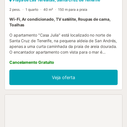
2 pess.
1 quarto
40 m²
150 m para a praia
Wi-Fi, Ar condicionado, TV satélite, Roupas de cama,
Toalhas
O apartamento "Casa Julia" está localizado no norte de
Santa Cruz de Tenerife, na pequena aldeia de San Andrés,
apenas a uma curta caminhada da praia de areia dourada.
O encantador apartamento com vista para o mar é
composto por uma área de estar/jantar com uma cozinha
Cancelamento Gratuito
bem equipada, um quarto e uma casa de banho,
acomodando assim 2 pessoas. As comodidades adicionais
incluem Wi-Fi, A/C e uma smart TV. Além disso, o
Veja oferta
apartamento oferece um espaçoso terraço parcialmente
coberto com duche exterior. Aqui começa-se no
confortável mobiliário de sala de estar com um agradável
pequeno-almoço com vista para o mar, num belo e agitado
dia de férias. Na área exterior comum existem também
espreguiçadeiras disponíveis para extensos banhos de sol.
Devido à excelente localização, os restaurantes, bares e
cafés ficam apenas a 2-10 minutos a pé e o supermercado
mais próximo fica mesmo ao virar da esquina (4 minutos a