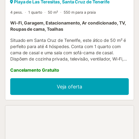
Playa de Las Teresitas, Santa Cruz de Tenerife
4 pess.
1 quarto
50 m²
550 m para a praia
Wi-Fi, Garagem, Estacionamento, Ar condicionado, TV,
Roupas de cama, Toalhas
Situado em Santa Cruz de Tenerife, este ático de 50 m² é
perfeito para até 4 hóspedes. Conta com 1 quarto com
cama de casal e uma sala com sofá-cama de casal.
Dispõem de cozinha privada, televisão, ventilador, Wi-Fi,
máquina de lavar partilhada e check-in automático para
Cancelamento Gratuito
maior comodidade. Aproveitem as belas vistas para o mar
e a montanha graças à localização elevada. O alojamento
inclui 1 lugar de estacionamento partilhado no edifício e
Veja oferta
está próximo de transportes públicos e da praia. Não são
permitidos eventos na propriedade. Este acolhedor ático
em San Andrés fica a apenas 10 minutos a pé da praia de
Las Teresitas. O edifício tem elevador para facilitar o
acesso ao vosso alojamento. A entrega das chaves no dia
do check-in é feita presencialmente. É importante
combinar a hora exata da entrega no dia anterior à
chegada. Entregas fora do horário habitual estão