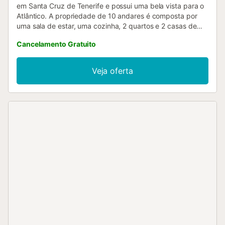
em Santa Cruz de Tenerife e possui uma bela vista para o
Atlântico. A propriedade de 10 andares é composta por
uma sala de estar, uma cozinha, 2 quartos e 2 casas de
banho e pode, portanto, acomodar 4 pessoas. Além disso,
Cancelamento Gratuito
uma mesa de ténis de mesa também é fornecida para o
seu prazer. Um berço também está disponível. Este
alojamento não dispõe de: Wi-Fi, ar condicionado e
Veja oferta
toalhas. Este aluguer de férias possui uma varanda
privada para o seu relaxamento à noite. Está disponível um
lugar de estacionamento na propriedade e
estacionamento gratuito na rua. Não são permitidos
animais de estimação, fumar e celebrar eventos. Esta
propriedade dispõe de um conveniente sistema de auto-
check-in....