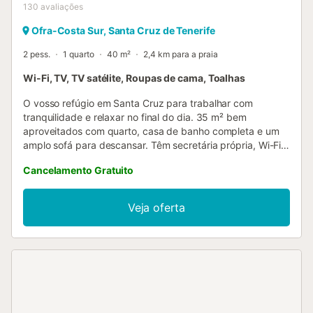
130
avaliações
Ofra-Costa Sur, Santa Cruz de Tenerife
2 pess.
1 quarto
40 m²
2,4 km para a praia
Wi-Fi, TV, TV satélite, Roupas de cama, Toalhas
O vosso refúgio em Santa Cruz para trabalhar com
tranquilidade e relaxar no final do dia. 35 m² bem
aproveitados com quarto, casa de banho completa e um
amplo sofá para descansar. Têm secretária própria, Wi-Fi
de alta velocidade ideal para videochamadas e tudo o que
Cancelamento Gratuito
precisam para se instalarem durante alguns dias ou
semanas sem sentirem falta de nada. Espaço de coliving
pensado para quem trabalha a partir de casa. Uma
Veja oferta
comunidade tranquila onde podem conviver com outros
teletrabalhadores, com tudo o que precisam para
trabalhar e descansar: cozinha partilhada equipada,
terraço coberto para as vossas pausas e terraço
descoberto para aproveitarem o clima de Tenerife. Situado
a poucos minutos do Hospital Universitário das Canárias,
numa zona bem servida de transportes públicos e com
acesso fácil à praia. Entrada autónoma para chegarem à