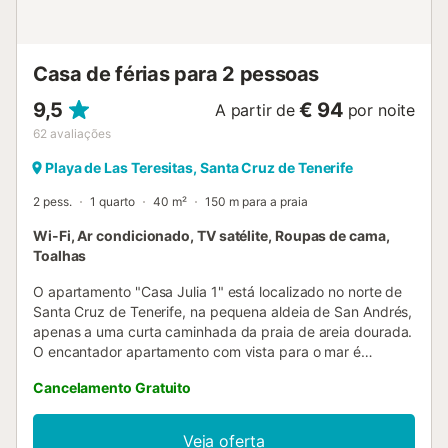
bela praia de areia branca acessível a pé, e o Parque Rural
de Anaga, classificado como Reserva da Biosfera pela
UNESCO, com muitos trilhos ...
Casa de férias para 2 pessoas
9,5
€ 94
A partir de
por noite
62
avaliações
Playa de Las Teresitas, Santa Cruz de Tenerife
2 pess.
1 quarto
40 m²
150 m para a praia
Wi-Fi, Ar condicionado, TV satélite, Roupas de cama,
Toalhas
O apartamento "Casa Julia 1" está localizado no norte de
Santa Cruz de Tenerife, na pequena aldeia de San Andrés,
apenas a uma curta caminhada da praia de areia dourada.
O encantador apartamento com vista para o mar é
composto por uma área de estar/jantar com uma cozinha
Cancelamento Gratuito
bem equipada, um quarto e uma casa de banho,
acomodando assim 2 pessoas. As comodidades adicionais
incluem Wi-Fi, ar condicionado, máquina de lavar roupa e
Veja oferta