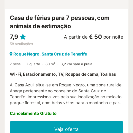
Casa de férias para 7 pessoas, com
animais de estimação
7,9
€ 50
A partir de
por noite
58
avaliações
Roque Negro, Santa Cruz de Tenerife
7 pess.
1 quarto
80 m²
3,2 km para a praia
Wi-Fi, Estacionamento, TV, Roupas de cama, Toalhas
A 'Casa Azul' situa-se em Roque Negro, uma zona rural de
Anaga pertencente ao concelho de Santa Cruz de
Tenerife. Impressiona-vos pela sua localização no meio do
parque florestal, com belas vistas para a montanha e para
a costa de Anaga. A propriedade, com 80 m², dispõe de
Cancelamento Gratuito
uma sala de estar com 3 camas individuais, um quarto
com 2 camas de casal, uma casa de banho e uma cozinha
bem equipada, podendo acomodar até 7 pessoas. Entre
Veja oferta
os serviços adicionais incluem-se Wi-Fi de alta velocidade