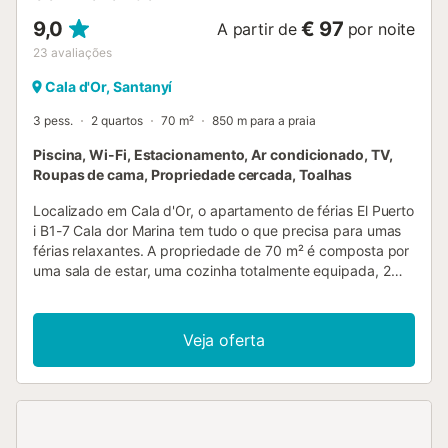
9,0
€ 97
A partir de
por noite
23
avaliações
Cala d'Or, Santanyí
3 pess.
2 quartos
70 m²
850 m para a praia
Piscina, Wi-Fi, Estacionamento, Ar condicionado, TV,
Roupas de cama, Propriedade cercada, Toalhas
Localizado em Cala d'Or, o apartamento de férias El Puerto
i B1-7 Cala dor Marina tem tudo o que precisa para umas
férias relaxantes. A propriedade de 70 m² é composta por
uma sala de estar, uma cozinha totalmente equipada, 2
quartos e 2 casas de banho e pode, portanto, acomodar 4
pessoas. As comodidades adicionais incluem Wi-Fi, ar
condicionado, bem como uma máquina de lavar roupa.
Veja oferta
Este aluguer de férias dispõe de um espaço exterior
privado com um terraço coberto e uma varanda. Os
hóspedes também têm acesso a uma área exterior
partilhada com uma piscina. As ligações de transportes
públicos estão localizadas a curta distância a pé. Está