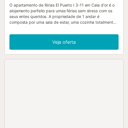
O apartamento de férias El Puerto I 3-11 em Cala d'or é o
alojamento perfeito para umas férias sem stress com os
seus entes queridos. A propriedade de 1 andar é
composta por uma sala de estar, uma cozinha totalmente
equipada, 2 quartos e 2 casas de banho (uma delas em
suite) e pode, portanto, acomodar 4 pessoas. As
comodidades adicionais incluem Wi-Fi de alta velocidade
Veja oferta
(adequado para chamadas de vídeo), ar condicionado,
bem como uma máquina de lavar roupa. Um berço e uma
cadeira alta também estão disponíveis. A sua área exterior
privada inclui um terraço aberto, um terraço coberto e
uma varanda. Uma área exterior partilhada, constituída
por uma piscina, está também disponível para a sua
utilização. Um lugar de estacionamento está disponível na
propriedade. Não são permitidos animais de estimação.
Está disponível um elevador no edifício. Esta propriedade
tem características de luz e de poupança de água....