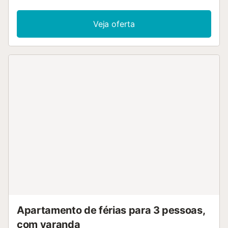
ar condicionado. Uma cadeira alta também está
disponível. Este aluguer de férias possui uma varanda
Veja oferta
privada para o seu relaxamento à noite. Localizado a
poucos passos do mar, este alojamento fica a 45 minutos
de carro do Aeroporto de Palma de Maiorca e a 50
minutos da cidade de Palma. Tanto Cala Figuera como
Cala Sirena são facilmente acessíveis a pé. Não são
permitidos animais de estimação, fumar e celebrar
eventos....
Apartamento de férias para 3 pessoas,
com varanda