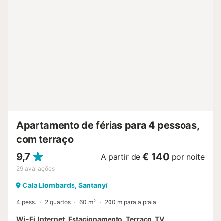
rua (Villa Sirena Apartments). As ligações de transportes
públicos estão localizadas a curta distância a pé. Este
estúdio está localizado no piso superior do edifício. Está
disponível estacionamento gratuito na rua e um lugar de
estacionamento sujeito à disponibilidade. Não são
permitidos animais de estimação, fumar e celebrar
eventos. Esta propriedade dispõe de iluminação
economizadora de energia. Está disponível um cofre por
um custo adicional....
Apartamento de férias para 4 pessoas,
com terraço
9,7
€ 140
A partir de
por noite
29
avaliações
Cala Llombards, Santanyí
4 pess.
2 quartos
60 m²
200 m para a praia
Wi-Fi, Internet, Estacionamento, Terraço, TV