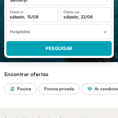
Santanyí
Check-in
Check-out
sábado, 15/08
sábado, 22/08
Hospédes
PESQUISAR
Encontrar ofertas
Piscina
Piscina privada
Ar condici