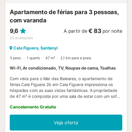
alcançada após 60 minutos de carro (62 km), enquanto o
aeroporto fica a 50 minutos de carro...
Apartamento de férias para 3 pessoas,
com varanda
9,6
€ 83
A partir de
por noite
35
avaliações
Cala Figuera, Santanyí
3 pess.
1 quarto
47 m²
2,1 km para a praia
Wi-Fi, Ar condicionado, TV, Roupas de cama, Toalhas
Com vista para o Mar das Baleares, o apartamento de
férias Cala Figuera 2b em Cala Figuera impressiona os
hóspedes com as suas vistas fantásticas. A propriedade
de 47 m² é composta por uma sala de estar com um sofá-
cama para 2 pessoas, 1 quarto e 1 casa de banho e pode,
Cancelamento Gratuito
portanto, acomodar 3 pessoas. As comodidades
adicionais incluem Wi-Fi, uma televisão, bem como ar
condicionado. Um berço e uma cadeira alta também estão
Veja oferta
disponíveis. Este aluguer de férias possui uma varanda
privada para o seu relaxamento à noite. Localizado a