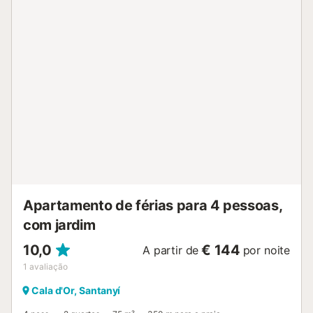
disponível um lugar de estacionamento na propriedade.
Não são permitidos animais de estimação, fumar e
celebrar eventos. Está disponível um elevador no edifício.
Esta propriedade tem características de poupança de luz
e água....
Apartamento de férias para 4 pessoas,
com jardim
10,0
€ 144
A partir de
por noite
1
avaliação
Cala d'Or, Santanyí