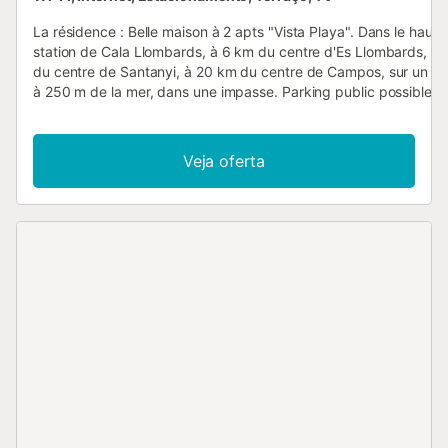
La résidence : Belle maison à 2 apts "Vista Playa". Dans le haut d
station de Cala Llombards, à 6 km du centre d'Es Llombards, à
du centre de Santanyi, à 20 km du centre de Campos, sur un ve
à 250 m de la mer, dans une impasse. Parking public possible d
rue. Magasins 400 m, restaurant, bar 300 m, arrêt de bus "Cala
Llombards" 6 km, gare ferroviaire "Manacor" 35 km, plage de s
"Cala Llombards" 250 m. Veuillez noter: voiture recommandée. 
Veja oferta
propriétaire habite dans la même maison. Le logement : "Vista P
apt 3 pièces 60 m2, au rez-de-chaussée. Aménagement moder
séjour/salle à manger avec table pour les repas, TV (satellite) et
Télévision numérique. Sortie sur la terrasse. 1 chambre avec 2 lit
chambre avec 1 grand-lit (150 cm). Cuisine ouverte (four, 3 pla
vitrocéramiques, micro-ondes, congélateur, cafetière électrique)
Douche/WC, double vasque. Chauffage par le sol. Terrasse 22 
couverte. Meubles de terrasse. Superbe vue sur la mer. A disposi
lave-linge, chaise haute pour enfant, lit bébé, sèche-cheveux. I
(Connexion WIFI, gratuit). Veuillez noter: logement non-fumeur.
Maximum 1 animal/ chien autorisé. Extincteur. ETV/5411 // Reg. N
ESFCTU00000700800112862700000000000000000000ETV/
Une caution, dont le montant varie en fonction du logement, vou
demandée et, sauf exception, la taxe de séjour sera à régler sur p