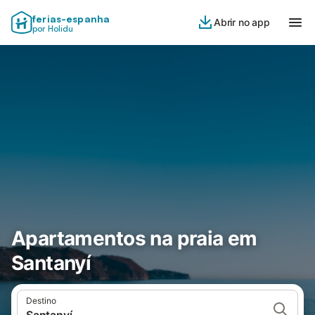
ferias-espanha
Abrir no app
por Holidu
Apartamentos na praia em
Santanyí
Destino