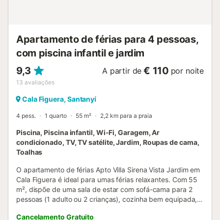
Apartamento de férias para 4 pessoas,
com piscina infantil e jardim
9,3
€ 110
A partir de
por noite
13
avaliações
Cala Figuera, Santanyí
4 pess.
1 quarto
55 m²
2,2 km para a praia
Piscina, Piscina infantil, Wi-Fi, Garagem, Ar
condicionado, TV, TV satélite, Jardim, Roupas de cama,
Toalhas
O apartamento de férias Apto Villa Sirena Vista Jardim em
Cala Figuera é ideal para umas férias relaxantes. Com 55
m², dispõe de uma sala de estar com sofá-cama para 2
pessoas (1 adulto ou 2 crianças), cozinha bem equipada, 1
quarto e 1 casa de banho, acomodando até 4 pessoas.
Cancelamento Gratuito
Inclui Wi-Fi de alta velocidade (adequado para