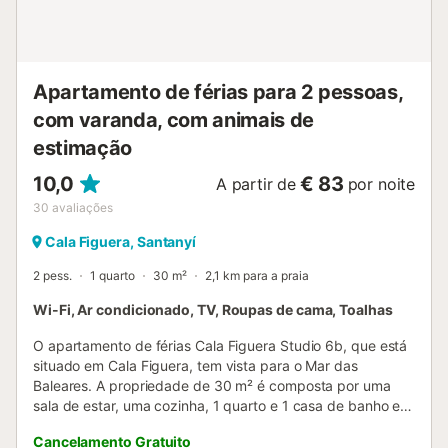
Apartamento de férias para 2 pessoas,
com varanda, com animais de
estimação
10,0
€ 83
A partir de
por noite
30
avaliações
Cala Figuera, Santanyí
2 pess.
1 quarto
30 m²
2,1 km para a praia
Wi-Fi, Ar condicionado, TV, Roupas de cama, Toalhas
O apartamento de férias Cala Figuera Studio 6b, que está
situado em Cala Figuera, tem vista para o Mar das
Baleares. A propriedade de 30 m² é composta por uma
sala de estar, uma cozinha, 1 quarto e 1 casa de banho e
pode, portanto, acomodar 2 pessoas. As comodidades
Cancelamento Gratuito
adicionais incluem acesso Wi-Fi, uma televisão, bem como