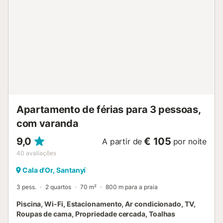
ligações de transportes públicos estão a uma curta
distância a pé. Está disponível um lugar de
estacionamento na propriedade e estacionamento gratuito
na rua. É permitido um animal de estimação. Não é
permitido fumar e celebrar eventos. Esta propriedade tem
orientações para ajudar os hóspedes com a separação
correta dos resíduos. São fornecidas mais informações no
local. Esta propriedade dispõe de iluminação
economizadora de energia. Esta propriedade dispõe de
um conveniente sistema de auto-check-in....
Apartamento de férias para 3 pessoas,
com varanda
9,0
€ 105
A partir de
por noite
40
avaliações
Cala d'Or, Santanyí
3 pess.
2 quartos
70 m²
800 m para a praia
Piscina, Wi-Fi, Estacionamento, Ar condicionado, TV,
Roupas de cama, Propriedade cercada, Toalhas