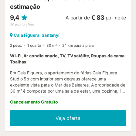
estimação
9,4
€ 83
A partir de
por noite
29
avaliações
Cala Figuera, Santanyí
2 pess.
1 quarto
30 m²
2,1 km para a praia
Wi-Fi, Ar condicionado, TV, TV satélite, Roupas de cama,
Toalhas
Em Cala Figuera, o apartamento de férias Cala Figuera
Studio 5b com interior sem degraus oferece uma
excelente vista para o Mar das Baleares. A propriedade de
30 m² é composta por uma sala de estar, uma cozinha, 1
quarto e 1 casa de banho e pode, portanto, acomodar 2
Cancelamento Gratuito
pessoas. As comodidades adicionais incluem Wi-Fi de alta
velocidade (adequado para chamadas de vídeo) com um
espaço de trabalho dedicado para escritório em casa, uma
Veja oferta
televisão, ar condicionado, bem como toalhas de
praia/piscina. Um berço e uma cadeira alta também estão
disponíveis. Este aluguer de férias dispõe de um espaço