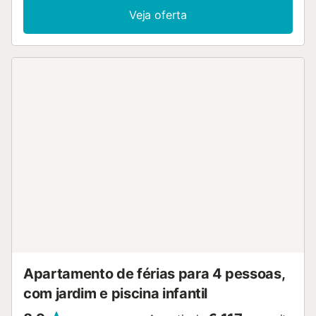
berço e uma cadeira alta também estão disponíveis. Este
Veja oferta
alojamento não dispõe de: ar condicionado. Este aluguer
de férias possui uma varanda privada para o seu
relaxamento à noite. Localizado a poucos passos do mar,
este alojamento fica a 45 minutos de carro do Aeroporto
de Palma de Maiorca e a 50 minutos da cidade de Palma.
Tanto Cala Figuera como Cala Sirena são facilmente
acessíveis a pé. Não são permitidos animais de estimação,
fumar e celebrar eventos....
Apartamento de férias para 4 pessoas,
com jardim e piscina infantil