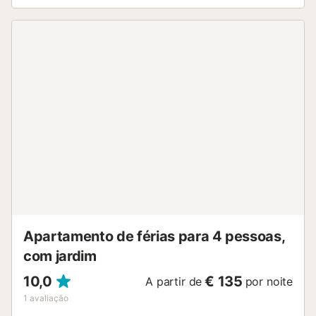
poucos passos do mar, este alojamento fica a 45 minutos
de carro do Aeroporto de Palma de Maiorca e a 50
minutos da cidade de Palma. Tanto Cala Figuera como
Cala Sirena são facilmente acessíveis a pé. Não são
permitidos animais de estimação, fumar e celebrar
eventos. Os hóspedes podem facilmente estacionar perto
da propriedade, uma vez que o alojamento fica apenas a 1
minuto a pé do Parque de Estacionamento Cala Figuera....
Apartamento de férias para 4 pessoas,
com jardim
10,0
€ 135
A partir de
por noite
1
avaliação