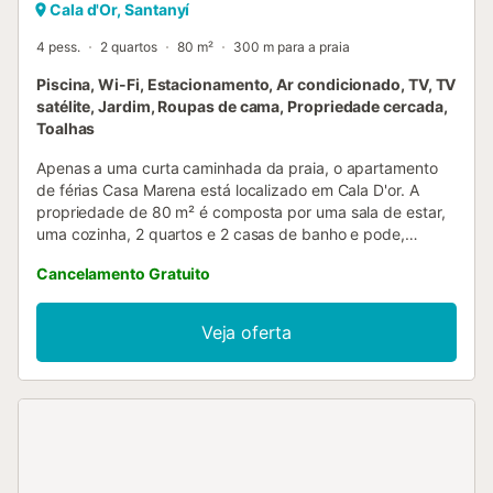
Cala d'Or, Santanyí
4 pess.
2 quartos
80 m²
300 m para a praia
Piscina, Wi-Fi, Estacionamento, Ar condicionado, TV, TV
satélite, Jardim, Roupas de cama, Propriedade cercada,
Toalhas
Apenas a uma curta caminhada da praia, o apartamento
de férias Casa Marena está localizado em Cala D'or. A
propriedade de 80 m² é composta por uma sala de estar,
uma cozinha, 2 quartos e 2 casas de banho e pode,
portanto, acomodar 4 pessoas. As comodidades
Cancelamento Gratuito
adicionais incluem Wi-Fi de alta velocidade (adequado
para chamadas de vídeo) com um espaço de trabalho
dedicado para escritório em casa, uma televisão, ar
Veja oferta
condicionado, bem como uma máquina de lavar roupa. Um
berço e uma cadeira alta também estão disponíveis. Este
aluguer de férias oferece um espaço exterior privado com
um jardim, um terraço coberto e um chuveiro exterior. Esta
propriedade dispõe de acesso a uma área exterior
partilhada com uma piscina, um terraço e um chuveiro
exterior. A propriedade está localizada perto da praia e as