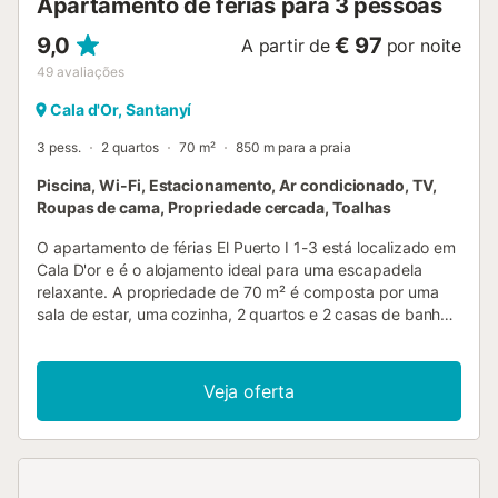
Apartamento de férias para 3 pessoas
enviar a hora de chegada com 5 dias de antece...
9,0
€ 97
A partir de
por noite
49
avaliações
Cala d'Or, Santanyí
3 pess.
2 quartos
70 m²
850 m para a praia
Piscina, Wi-Fi, Estacionamento, Ar condicionado, TV,
Roupas de cama, Propriedade cercada, Toalhas
O apartamento de férias El Puerto I 1-3 está localizado em
Cala D'or e é o alojamento ideal para uma escapadela
relaxante. A propriedade de 70 m² é composta por uma
sala de estar, uma cozinha, 2 quartos e 2 casas de banho
e pode, portanto, acomodar 4 pessoas. Outras
comodidades incluem Wi-Fi, uma TV, ar condicionado,
bem como uma máquina de lavar roupa. Está também
Veja oferta
disponível um berço para bebés. O apartamento de férias
também dispõe de terraços privados (abertos e cobertos)
onde se pode relaxar à noite. A propriedade tem acesso a
uma área exterior partilhada que inclui uma piscina. Um
lugar de estacionamento está disponível na propriedade.