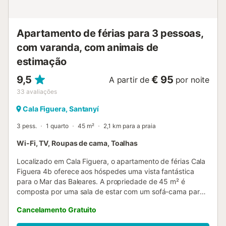
Apartamento de férias para 3 pessoas,
com varanda, com animais de
estimação
9,5
€ 95
A partir de
por noite
33
avaliações
Cala Figuera, Santanyí
3 pess.
1 quarto
45 m²
2,1 km para a praia
Wi-Fi, TV, Roupas de cama, Toalhas
Localizado em Cala Figuera, o apartamento de férias Cala
Figuera 4b oferece aos hóspedes uma vista fantástica
para o Mar das Baleares. A propriedade de 45 m² é
composta por uma sala de estar com um sofá-cama para
2 pessoas, uma cozinha, 1 quarto e 1 casa de banho e
Cancelamento Gratuito
pode, portanto, acomodar 3 pessoas. As comodidades
adicionais incluem Wi-Fi, bem como uma televisão. Um