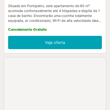
Situado em Portopetro, este apartamento de 80 m²
acomoda confortavelmente até 4 hóspedes e dispõe de 1
casa de banho. Encontrarão uma cozinha totalmente
equipada, ar condicionado, Wi-Fi de alta velocidade ideal
para videochamadas, televisão, máquina de lavar roupa e
Cancelamento Gratuito
uma zona de trabalho dedicada. Para famílias com
crianças pequenas, está disponível uma cadeira alta. No
exterior, podem desfrutar da vossa varanda privada,
Veja oferta
perfeita para relaxar e apreciar a envolvente. Por favor,
notem que não são permitidos eventos na propriedade. O
apartamento está convenientemente localizado perto de
transportes públicos e da praia, facilitando a exploração
da zona e o aproveitamento das atrações costeiras....