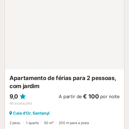
Não são permitidos animais de estimação....
Apartamento de férias para 2 pessoas,
com jardim
9,0
€ 100
A partir de
por noite
66
avaliações
Cala d'Or, Santanyí
2 pess.
1 quarto
50 m²
200 m para a praia