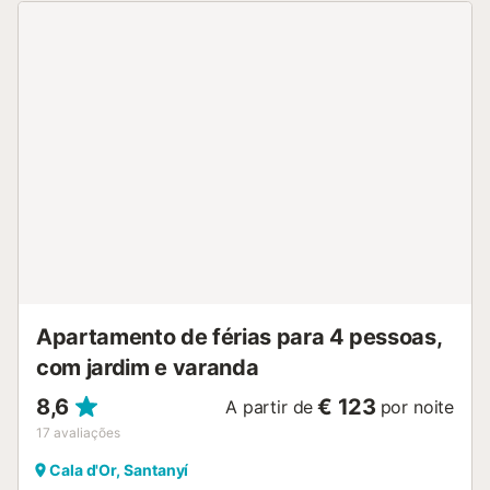
exterior privado com um terraço aberto e uma varanda.
Localizado a poucos passos do mar, este alojamento fica a
45 minutos de carro do Aeroporto de Palma de Maiorca e
a 50 minutos da cidade de Palma. Tanto Cala Figuera
como Cala Sirena são facilmente acessíveis a pé. O
estacionamento gratuito está disponível na rua. Não são
permitidos animais de estimação, fumar e celebrar
eventos. Esta propriedade tem orientações para ajudar os
hóspedes com a separação correcta dos resíduos. São
fornecidas mais informações no local. Esta propriedade
dispõe de iluminação economizadora de energia....
Apartamento de férias para 4 pessoas,
com jardim e varanda
8,6
€ 123
A partir de
por noite
17
avaliações
Cala d'Or, Santanyí