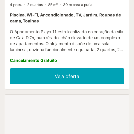
4 pess.
2 quartos
85 m²
30 m para a praia
Piscina, Wi-Fi, Ar condicionado, TV, Jardim, Roupas de
cama, Toalhas
O Apartamento Playa 11 está localizado no coração da vila
de Cala D'Or, num rés-do-chão elevado de um complexo
de apartamentos. O alojamento dispõe de uma sala
luminosa, cozinha funcionalmente equipada, 2 quartos, 2
casas de banho (ambas em suite) e uma casa de banho
Cancelamento Gratuito
social, acomodando até 4 pessoas. Conta ainda com Wi-
Fi, ar condicionado, smart TV, berço e cadeira alta. Uma
varanda privada mobilada e um jardim com piscina
Veja oferta
partilhada, equipada com espreguiçadeiras e chapéus de
sol, permitem refrescar-se nos dias quentes. O grande
destaque é o acesso direto do jardim à Cala Gran, uma
magnífica baía de águas turquesa e praia de areia branca.
Aqui, os vossos sonhos de férias tornam-se realidade e o
stress do dia a dia desaparece rapidamente. O centro de
Cala D'Or, com lojas, restaurantes e bares, fica a apenas 3
minutos a pé. É possível organizar um berço de viagem no
apartamento. Existe estacionamento disponível na rua....