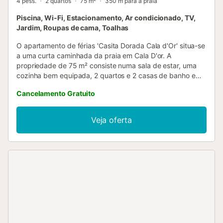
4 pess.
2 quartos
75 m²
350 m para a praia
Piscina, Wi-Fi, Estacionamento, Ar condicionado, TV,
Jardim, Roupas de cama, Toalhas
O apartamento de férias 'Casita Dorada Cala d'Or' situa-se
a uma curta caminhada da praia em Cala D'or. A
propriedade de 75 m² consiste numa sala de estar, uma
cozinha bem equipada, 2 quartos e 2 casas de banho e
pode acomodar 4 pessoas. As comodidades disponíveis
Cancelamento Gratuito
incluem Wi-Fi de alta velocidade, ar condicionado, uma
máquina de lavar roupa, uma máquina de lavar louça, uma
máquina de café e uma TV. Os hóspedes do apartamento
Veja oferta
têm acesso a uma área exterior privada com uma varanda.
Além disso, há uma área exterior partilhada com piscina,
um jardim, um terraço aberto, um terraço coberto, um
churrasco e um duche exterior. Um lugar de
estacionamento está disponível na propriedade. As
famílias com crianças são bem-vindas. Não são permitidos
animais de estimação. O Wi-Fi é adequado para chamadas
de vídeo. Grupos de jovens (hóspedes com menos de 25
anos) não são permitidos. Esta propriedade tem regras de
reciclagem, mais informação é fornecida no local....