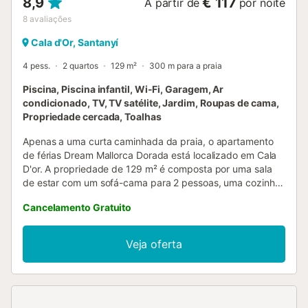
8,9
€ 117
A partir de
por noite
8
avaliações
Cala d'Or, Santanyí
4 pess.
2 quartos
129 m²
300 m para a praia
Piscina, Piscina infantil, Wi-Fi, Garagem, Ar
condicionado, TV, TV satélite, Jardim, Roupas de cama,
Propriedade cercada, Toalhas
Apenas a uma curta caminhada da praia, o apartamento
de férias Dream Mallorca Dorada está localizado em Cala
D'or. A propriedade de 129 m² é composta por uma sala
de estar com um sofá-cama para 2 pessoas, uma cozinha
totalmente equipada, 2 quartos e 2 casas de banho e
Cancelamento Gratuito
pode, portanto, acomodar 4 pessoas. As comodidades
adicionais incluem Wi-Fi de alta velocidade (adequado
para chamadas de vídeo) com um espaço de trabalho
Veja oferta
dedicado para escritório em casa, uma televisão, ar
condicionado, uma máquina de lavar roupa, uma máquina
de secar roupa, bem como livros e brinquedos para
crianças. Além disso, também é fornecida uma mesa de
ténis de mesa para sua diversão. Um berço e uma cadeira