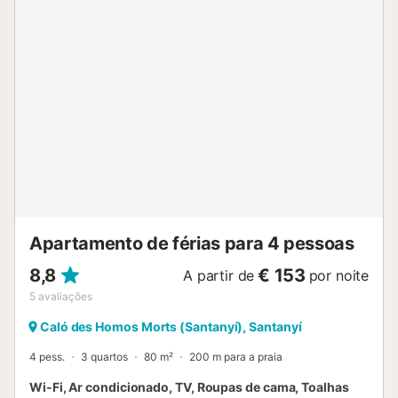
alta também estão disponíveis. Este aluguer de férias
dispõe de um espaço exterior privado com um terraço
coberto. Além disso, os hóspedes têm acesso a uma área
exterior partilhada que inclui uma piscina, um jardim, uma
piscina infantil, um terraço aberto e um chuveiro exterior. A
propriedade está localizada perto da praia e as ligações
de transportes públicos estão a uma curta distância a pé.
Está disponível estacionamento gratuito na rua e um lugar
de estacionamento numa garagem. Não são permitidos
animais de estimação, fumar e celebrar eventos. São
fornecidas toalhas de praia/piscina. Esta propriedade tem
directrizes para ajudar os hóspedes com a separação
correcta dos resíduos. São fornecidas mais ...
Apartamento de férias para 4 pessoas
8,8
€ 153
A partir de
por noite
5
avaliações
Caló des Homos Morts (Santanyí), Santanyí
4 pess.
3 quartos
80 m²
200 m para a praia
Wi-Fi, Ar condicionado, TV, Roupas de cama, Toalhas