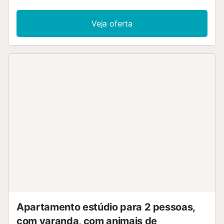
videochamadas), televisão e ar condicionado. Berço e
cadeira alta também estão disponíveis. Este alojamento
Veja oferta
oferece um terraço coberto privado onde podem relaxar
ao final do dia. Esta propriedade oferece acesso a uma
área exterior partilhada com comodidades que incluem
uma piscina, um jardim, um terraço aberto e um chuveiro
exterior. Este apartamento tem acesso direto ao terraço a
partir da garagem. A propriedade está localizada perto da
praia e as ligações de transportes públicos estão a uma
curta distância a pé. Não são permitidos animais de
estimação, fumar e celebrar eventos. Esta propriedade
dispõe de iluminação economizadora de energia. Um cofre
está disponível por um custo adicional. Existe um lugar de
estacionamento para os hóspedes, sujeito à
disponibilidade....
Apartamento estúdio para 2 pessoas,
com varanda, com animais de