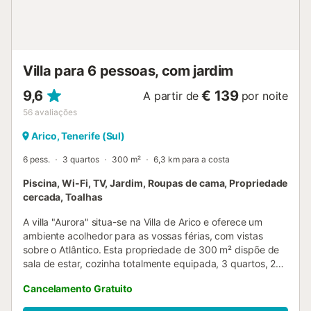
oferece produtos feitos à mão ou de produção própria.
Foram utilizados materiais sustentáveis no isolamento
desta casa....
Villa para 6 pessoas, com jardim
9,6
€ 139
A partir de
por noite
56
avaliações
Arico, Tenerife (Sul)
6 pess.
3 quartos
300 m²
6,3 km para a costa
Piscina, Wi-Fi, TV, Jardim, Roupas de cama, Propriedade
cercada, Toalhas
A villa "Aurora" situa-se na Villa de Arico e oferece um
ambiente acolhedor para as vossas férias, com vistas
sobre o Atlântico. Esta propriedade de 300 m² dispõe de
sala de estar, cozinha totalmente equipada, 3 quartos, 2
casas de banho e uma casa de banho social, acomodando
Cancelamento Gratuito
até 6 pessoas. Inclui Wi-Fi de alta velocidade (ideal para
videochamadas), espaço de trabalho, televisão, ventilador