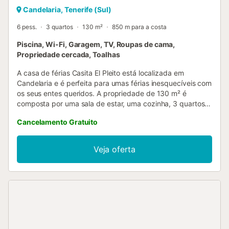
Candelaria, Tenerife (Sul)
6 pess.
3 quartos
130 m²
850 m para a costa
Piscina, Wi-Fi, Garagem, TV, Roupas de cama,
Propriedade cercada, Toalhas
A casa de férias Casita El Pleito está localizada em
Candelaria e é perfeita para umas férias inesquecíveis com
os seus entes queridos. A propriedade de 130 m² é
composta por uma sala de estar, uma cozinha, 3 quartos e
2 casas de banho, bem como um WC adicional e pode,
Cancelamento Gratuito
portanto, acomodar 6 pessoas. As comodidades
adicionais incluem Wi-Fi de alta velocidade (adequado
para chamadas de vídeo) com um espaço de trabalho
Veja oferta
dedicado para escritório em casa, uma televisão, uma
ventoinha e uma máquina de lavar roupa. Um berço e uma
cadeira alta também estão disponíveis. Esta propriedade
dispõe de uma área exterior privada com uma piscina,
terraços abertos e cobertos e comodidades para
churrascos. A propriedade está localizada perto da praia e
as ligações de transportes públicos estão a uma curta
distância a pé. Está disponível um lugar de