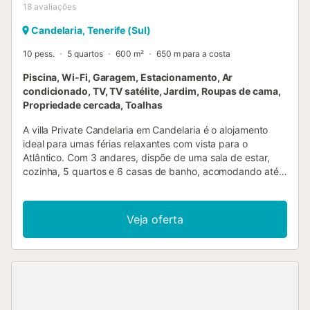
18
avaliações
Candelaria, Tenerife (Sul)
10 pess.
5 quartos
600 m²
650 m para a costa
Piscina, Wi-Fi, Garagem, Estacionamento, Ar
condicionado, TV, TV satélite, Jardim, Roupas de cama,
Propriedade cercada, Toalhas
A villa Private Candelaria em Candelaria é o alojamento
ideal para umas férias relaxantes com vista para o
Atlântico. Com 3 andares, dispõe de uma sala de estar,
cozinha, 5 quartos e 6 casas de banho, acomodando até
10 pessoas. Inclui Wi-Fi de alta velocidade (adequado
para videochamadas) com espaço de trabalho dedicado,
televisão, ar condicionado, máquina de lavar e secar
Veja oferta
roupa. Encontram ainda mesa de pingue-pongue, ginásio
privado, mesa de bilhar e equipamento de ginásio. Cama
de bebé e cadeira alta estão disponíveis. No exterior,
usufruem de piscina aquecida a 25 graus, jardim, terraços
cobertos e descobertos, varanda, churrasqueira e duche
exterior. A propriedade situa-se perto da praia e dos
transportes públicos, acessíveis a pé. Não é permitido