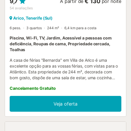
9,7
€ 130
A partir de
por noite
54
avaliações
Arico, Tenerife (Sul)
6 pess.
3 quartos
244 m²
6,4 km para a costa
Piscina, Wi-Fi, TV, Jardim, Acessível a pessoas com
deficiência, Roupas de cama, Propriedade cercada,
Toalhas
A casa de férias "Bernarda" em Villa de Arico é uma
excelente opção para as vossas férias, com vistas para o
Atlântico. Esta propriedade de 244 m², decorada com
bom gosto, dispõe de uma sala de estar, uma cozinha
totalmente equipada, 3 quartos e 2 casas de banho,
Cancelamento Gratuito
acomodando até 6 pessoas. Entre as comodidades
encontram-se Wi-Fi de alta velocidade (adequado para
videochamadas), espaço de trabalho dedicado, televisão,
Veja oferta
ventoinha, máquina de lavar roupa e máquina de café de
cápsulas. Também está disponível um berço. A casa
oferece um acolhedor espaço exterior privado com piscina
(que pode ser climatizada mediante pedido e
suplemento), jardim, terraço, varanda, churrasqueira e