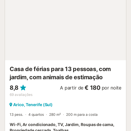
utilizar ou alugar o espaço para festas de aniversário ou
outros eventos. Estão disponíveis 5 lugares de
estacionamento na propriedade e 5 no parque coberto.
Não são permitidos animais de estimação, fumar nem
festas. O alojamento possui sistemas de poupança de luz
e água e um cómodo sistema de self check-in. Não são
permitidas festas nem grupos de hóspedes com menos de
25 anos....
Casa de férias para 13 pessoas, com
jardim, com animais de estimação
8,8
€ 180
A partir de
por noite
69
avaliações
Arico, Tenerife (Sul)
13 pess.
4 quartos
280 m²
200 m para a costa
Wi-Fi, Ar condicionado, TV, Jardim, Roupas de cama,
Propriedade cercada, Toalhas