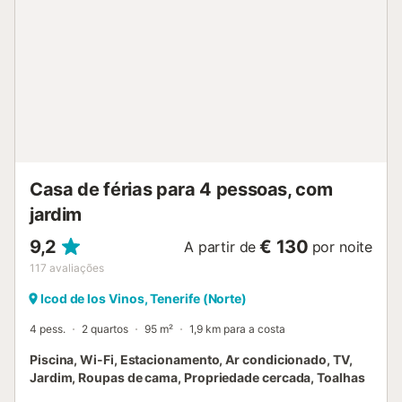
estacionamento numa garagem. Não são permitidos
animais de estimação, fumar e celebrar eventos. O ar
condicionado não está disponível. A propriedade tem uma
arrecadação para motas e bicicletas. Esta propriedade
tem caraterísticas de poupança de luz e água....
Casa de férias para 4 pessoas, com
jardim
9,2
€ 130
A partir de
por noite
117
avaliações
Icod de los Vinos, Tenerife (Norte)
4 pess.
2 quartos
95 m²
1,9 km para a costa
Piscina, Wi-Fi, Estacionamento, Ar condicionado, TV,
Jardim, Roupas de cama, Propriedade cercada, Toalhas