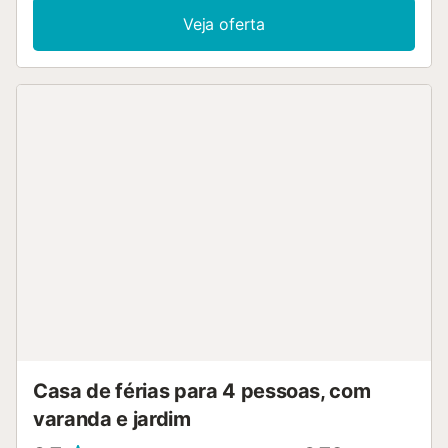
privada descoberta e apreciem as vistas para a montanha
Veja oferta
e para o mar. A piscina exterior partilhada oferece um
refúgio refrescante, enquanto o jardim partilhado
proporciona um ambiente tranquilo. Podem preparar
refeições no churrasco partilhado e tomar um duche ao ar
livre após as vossas atividades. O nudismo não é
permitido. O estacionamento na rua é partilhado entre os
hóspedes e o transporte público está facilmente acessível
nas proximidades. A praia fica muito perto da
propriedade. Não são permitidos eventos no alojamento e
as instalações destinam-se exclusivamente às pessoas
incluídas na reserva. São fornecidas toalhas de praia para
o vosso conforto e há equipamento de ginásio partilhado
disponível para as vossas necessidades de exercício....
Casa de férias para 4 pessoas, com
varanda e jardim