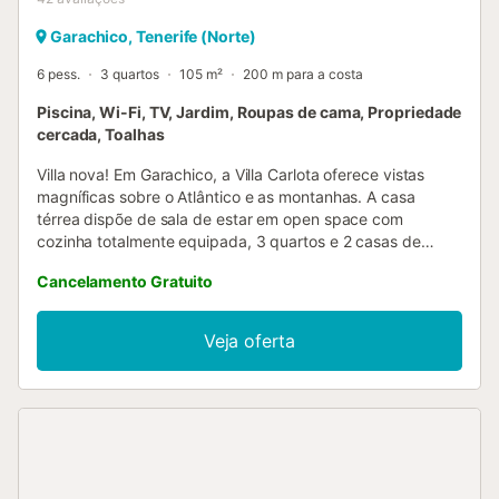
Garachico, Tenerife (Norte)
6 pess.
3 quartos
105 m²
200 m para a costa
Piscina, Wi-Fi, TV, Jardim, Roupas de cama, Propriedade
cercada, Toalhas
Villa nova! Em Garachico, a Villa Carlota oferece vistas
magníficas sobre o Atlântico e as montanhas. A casa
térrea dispõe de sala de estar em open space com
cozinha totalmente equipada, 3 quartos e 2 casas de
banho, acomodando até 6 pessoas. Inclui Wi-Fi de alta
Cancelamento Gratuito
velocidade adequado para videochamadas, espaço de
trabalho para escritório em casa, TV, máquina de lavar
roupa e loiça. Duas camas de bebé e uma cadeira alta
Veja oferta
estão também disponíveis. A propriedade tem ferro e
tábua de engomar. No exterior, vão desfrutar de piscina
privada, terraço e pomar com árvores de fruto. A
localização é ideal, perto da praia e com transportes
públicos a curta distância a pé. Estacionamento gratuito
disponível na rua. Não são permitidos animais de
estimação, fumar no interior nem eventos. Podem obter