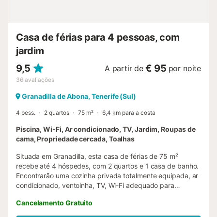
sinalizado para 1 carro na propriedade. Não são
permitidos animais de estimação. Toalhas e roupa de
cama incluídas....
Casa de férias para 4 pessoas, com
jardim
9,5
€ 95
A partir de
por noite
36
avaliações
Granadilla de Abona, Tenerife (Sul)
4 pess.
2 quartos
75 m²
6,4 km para a costa
Piscina, Wi-Fi, Ar condicionado, TV, Jardim, Roupas de
cama, Propriedade cercada, Toalhas
Situada em Granadilla, esta casa de férias de 75 m²
recebe até 4 hóspedes, com 2 quartos e 1 casa de banho.
Encontrarão uma cozinha privada totalmente equipada, ar
condicionado, ventoinha, TV, Wi-Fi adequado para
videochamadas, máquina de lavar roupa e espaço de
Cancelamento Gratuito
trabalho dedicado. Está disponível um berço para famílias
que viajam com bebés. Saíam para a vossa varanda