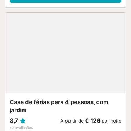
ainda acesso a piscina partilhada, aberta todo o ano. A
localização é ideal, próxima de vários trilhos pedestres.
Estacionamento disponível na propriedade. Famílias com
crianças são bem-vindas. É permitido um animal de
estimação. Não há ar condicionado. Fumar e festas não
são permitidos. Toalhas de praia e piscina fornecidas.
Carro de aluguer disponível. A propriedade dispõe de
equipamentos para poupança de água e energia. Serviço
de transfer para o aeroporto disponível mediante taxa
adicional. O supermercado mais próximo fica a cerca de
20 minutos de carro e o Parque Nacional do Teide a cerca
de 40 minutos. Recomendamos que façam compras antes
da chegada para aproveitarem ao máximo a vossa
estadia....
Casa de férias para 4 pessoas, com
jardim
8,7
€ 126
A partir de
por noite
42
avaliações