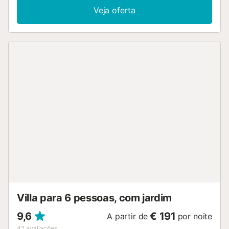
casas de banho, com capacidade para 6 pessoas. A villa
Veja oferta
inclui Wi-Fi para chamadas pela Internet e televisão por
satélite. É adequada para crianças e oferece cadeira alta e
berço a pedido. A máquina de lavar roupa e o ferro
encontram-se na zona comum. Aproveitem a piscina
privada e façam churrascos na grelha. O espaço exterior
privado conta com jardim mobilado e terraços cobertos e
descobertos. Existe ainda um jardim comunitário e um
terraço com pérgula. Em cerca de 10 minutos de carro
encontram um centro comercial com vários
supermercados, restaurantes e bares. A apenas 15
minutos de carro encontram diversos clubes e complexos
turísticos de praia; a praia mais próxima é a Playa de la
Entrada, a 13 minutos de carro ou 7 km da propriedade. O
aeroporto da ilha fica a 35 minutos de carro (46 km). No
complexo há estacionamento para 2 carros por casa.
Roupa de cama, toalhas de banho e artigos de higiene
estão incluídos. Quarto 1: 1 cama de casal Quarto 2: 2
camas individuais Quarto 3: 2 camas indi...
Villa para 6 pessoas, com jardim
9,6
€ 191
A partir de
por noite
42
avaliações