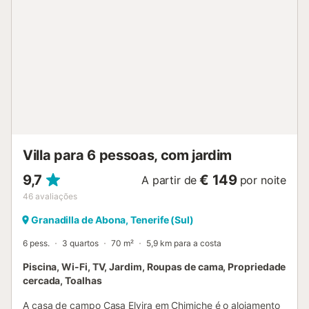
mais informações durante a estadia. Garachico possui um
rico património arquitetónico dos séculos XVI e XVII,
preservado em excelente estado, tendo sido classificado
como Bem de Interesse Cultural em 1994. Este alojamento
adota medidas de poupança de luz e água, e foram
usados materiais sustentáveis no isolamento da
propriedade....
Villa para 6 pessoas, com jardim
9,7
€ 149
A partir de
por noite
46
avaliações
Granadilla de Abona, Tenerife (Sul)
6 pess.
3 quartos
70 m²
5,9 km para a costa
Piscina, Wi-Fi, TV, Jardim, Roupas de cama, Propriedade
cercada, Toalhas
A casa de campo Casa Elvira em Chimiche é o alojamento