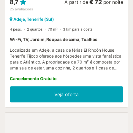
8,7
€ 72
A partir de
por noite
25
avaliações
Adeje, Tenerife (Sul)
4 pess.
2 quartos
70 m²
3 km para a costa
Wi-Fi, TV, Jardim, Roupas de cama, Toalhas
Localizada em Adeje, a casa de férias El Rincón House
Tenerife Tijoco oferece aos hóspedes uma vista fantástica
para o Atlântico. A propriedade de 70 m² é composta por
uma sala de estar, uma cozinha, 2 quartos e 1 casa de
banho, bem como um WC adicional e pode, portanto,
Cancelamento Gratuito
acomodar 4 pessoas. As comodidades adicionais incluem
Wi-Fi de alta velocidade (adequado para chamadas de
vídeo) com um espaço de trabalho dedicado para
Veja oferta
escritório em casa, uma televisão e uma máquina de lavar
roupa. Um berço e uma cadeira alta também estão
disponíveis. Esta acomodação não dispõe de ar
condicionado. Este aluguer de férias dispõe de um jardim
exterior privado e de uma varanda para os hóspedes
desfrutarem. Este alojamento oferece uma atmosfera