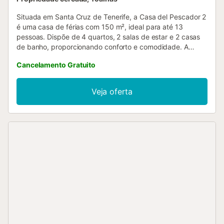
Situada em Santa Cruz de Tenerife, a Casa del Pescador 2
é uma casa de férias com 150 m², ideal para até 13
pessoas. Dispõe de 4 quartos, 2 salas de estar e 2 casas
de banho, proporcionando conforto e comodidade. A
propriedade conta com cozinha privada e inclui
Cancelamento Gratuito
comodidades como Wi-Fi de alta velocidade, adequado
para videochamadas, cama de bebé e cadeira alta. No
exterior, aproveitem a varanda privada e o terraço
Veja oferta
descoberto, perfeitos para relaxar e apreciar a
envolvência. Animais de estimação são permitidos. Não
são permitidos eventos nem festas durante a vossa
estadia....