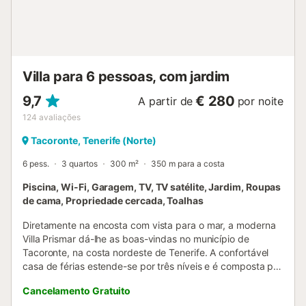
para explorarem. Serviço de limpeza e aluguer de carro
disponíveis mediante pagamento adicional durante a
vossa estadia....
Villa para 6 pessoas, com jardim
9,7
€ 280
A partir de
por noite
124
avaliações
Tacoronte, Tenerife (Norte)
6 pess.
3 quartos
300 m²
350 m para a costa
Piscina, Wi-Fi, Garagem, TV, TV satélite, Jardim, Roupas
de cama, Propriedade cercada, Toalhas
Diretamente na encosta com vista para o mar, a moderna
Villa Prismar dá-lhe as boas-vindas no município de
Tacoronte, na costa nordeste de Tenerife. A confortável
casa de férias estende-se por três níveis e é composta por
uma sala de estar, uma cozinha bem equipada com
Cancelamento Gratuito
máquina de lavar louça, 3 quartos, bem como 3 casas de