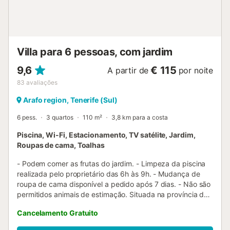
Villa para 6 pessoas, com jardim
9,6
€ 115
A partir de
por noite
83
avaliações
Arafo region, Tenerife (Sul)
6 pess.
3 quartos
110 m²
3,8 km para a costa
Piscina, Wi-Fi, Estacionamento, TV satélite, Jardim,
Roupas de cama, Toalhas
- Podem comer as frutas do jardim. - Limpeza da piscina
realizada pelo proprietário das 6h às 9h. - Mudança de
roupa de cama disponível a pedido após 7 dias. - Não são
permitidos animais de estimação. Situada na província de
Santa Cruz de Tenerife, nas Ilhas Canárias, com uma bela
Cancelamento Gratuito
vista para a montanha, a Villa Mimosa é composta por uma
sala de estar, uma cozinha bem equipada, 3 quartos e 2