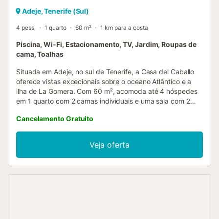
Adeje, Tenerife (Sul)
4 pess.
1 quarto
60 m²
1 km para a costa
Piscina, Wi-Fi, Estacionamento, TV, Jardim, Roupas de
cama, Toalhas
Situada em Adeje, no sul de Tenerife, a Casa del Caballo
oferece vistas excecionais sobre o oceano Atlântico e a
ilha de La Gomera. Com 60 m², acomoda até 4 hóspedes
em 1 quarto com 2 camas individuais e uma sala com 2
camas individuais adicionais, 1 casa de banho e cozinha
Cancelamento Gratuito
totalmente equipada. O interior apresenta um estilo rústico
e autêntico, com mobiliário tradicional da ilha, tal como
mostram as fotografias do anúncio. É um alojamento
Veja oferta
pensado para quem procura uma experiência genuína e
descontraída, onde as vistas deslumbrantes para o mar, a
piscina privada e o ambiente natural são os verdadeiros
destaques. Entre as comodidades encontram Wi-Fi de alta
velocidade (adequado para videochamadas), TV, máquina
de lavar roupa e 1 berço. Tenham em conta que não há ar
condicionado. No exterior, desfrutam de piscina privada,
terraços cobertos e ao ar livre, jardim privativo e