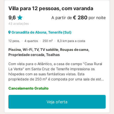
Villa para 12 pessoas, com varanda
9,6
€ 280
A partir de
por noite
43
avaliações
Granadilla de Abona, Tenerife (Sul)
12 pess.
4 quartos
250 m²
8,3 km para a costa
Piscina, Wi-Fi, TV, TV satélite, Roupas de cama,
Propriedade cercada, Toalhas
Com vista para o Atlântico, a casa de campo "Casa Rural
La Venta" em Santa Cruz de Tenerife impressiona os
hóspedes com as suas fantásticas vistas. Esta
propriedade de 250 m² é composta por uma sala de estar,
uma cozinha bem equipada, 4 quartos, 3 casas de banho
Cancelamento Gratuito
e 2 casas de banho adicionais, e pode acomodar 12
pessoas. Entre as comodidades no local estão o acesso
Wi-Fi de alta velocidade (adequado para chamadas de
Veja oferta
vídeo), um espaço de trabalho dedicado para escritório
em casa, uma televisão inteligente com serviços de