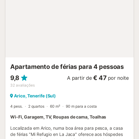
churrasqueira. As lâmpadas pendentes do terraço são
decorativas e estão desligadas por segurança.
Estacionamento disponível na propriedade. Animais de
estimação não são permitidos. Recomenda-se carro para
explorar a zona. Não são permitidos eventos. A
propriedade adota práticas sustentáveis como reciclagem
e medidas de poupança de água e energia. A propriedade
faz parte de uma grande quinta privada de 20 hectares,
onde existem cerca de 10 casas no total. A piscina e o
jardim são de uso exclusivo. Por ser uma zo...
Apartamento de férias para 4 pessoas
9,8
€ 47
A partir de
por noite
32
avaliações
Arico, Tenerife (Sul)
4 pess.
2 quartos
60 m²
90 m para a costa
Wi-Fi, Garagem, TV, Roupas de cama, Toalhas
Localizada em Arico, numa boa área para pesca, a casa
de férias "Mi Refugio en La Jaca" oferece aos hóspedes