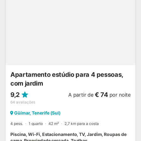
serena, perfeita para relaxar. A área turística fica apenas a
10 minutos de carro e o anfitrião sugere visitar Tijoco Bajo
e Costa Adeje para uma experiência memorável. O
estacionamento gratuito está disponível na rua. Não são
permitidos animais de estimação, fumar e celebrar
eventos. Esta propriedade dispõe de iluminação
economizadora de energia. Recomenda-se a utilização de
um automóvel....
Apartamento estúdio para 4 pessoas,
com jardim
9,2
€ 74
A partir de
por noite
64
avaliações
Güímar, Tenerife (Sul)
4 pess.
1 quarto
42 m²
2,7 km para a costa
Piscina, Wi-Fi, Estacionamento, TV, Jardim, Roupas de
cama, Propriedade cercada, Toalhas