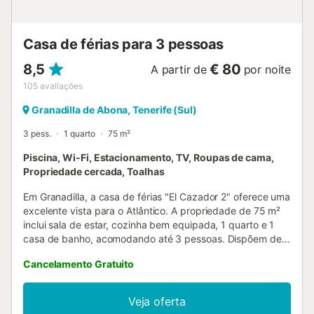
jardim e da piscina vem à propriedade uma vez por
semana, mesmo que haja hóspedes. Este serviço é
necessário para manter as nossas instalações em óptimas
Casa de férias para 3 pessoas
condições. O Wifi está ...
8,5
€ 80
A partir de
por noite
105
avaliações
Granadilla de Abona, Tenerife (Sul)
3 pess.
1 quarto
75 m²
Piscina, Wi-Fi, Estacionamento, TV, Roupas de cama,
Propriedade cercada, Toalhas
Em Granadilla, a casa de férias "El Cazador 2" oferece uma
excelente vista para o Atlântico. A propriedade de 75 m²
inclui sala de estar, cozinha bem equipada, 1 quarto e 1
casa de banho, acomodando até 3 pessoas. Dispõem de
Wi-Fi (adequado para videochamadas) com espaço
Cancelamento Gratuito
dedicado para teletrabalho, TV, ventoinha e máquina de
lavar roupa. Berço disponível. O espaço exterior privado
conta com terraço aberto, terraço coberto e churrasqueira
Veja oferta
(carvão não incluído; devem adquiri-lo localmente). Têm