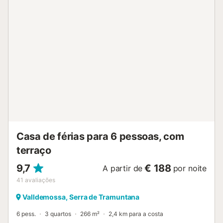
Casa de férias para 6 pessoas, com
terraço
9,7
€ 188
A partir de
por noite
41
avaliações
Valldemossa, Serra de Tramuntana
6 pess.
3 quartos
266 m²
2,4 km para a costa