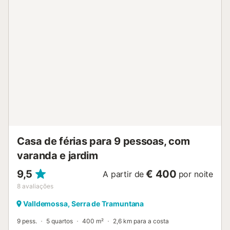
permitido um máximo de 2 animais de estimação. Não é
permitido fumar e celebrar eventos. O ar condicionado não
está disponível....
Casa de férias para 9 pessoas, com
varanda e jardim
9,5
€ 400
A partir de
por noite
8
avaliações
Valldemossa, Serra de Tramuntana
9 pess.
5 quartos
400 m²
2,6 km para a costa