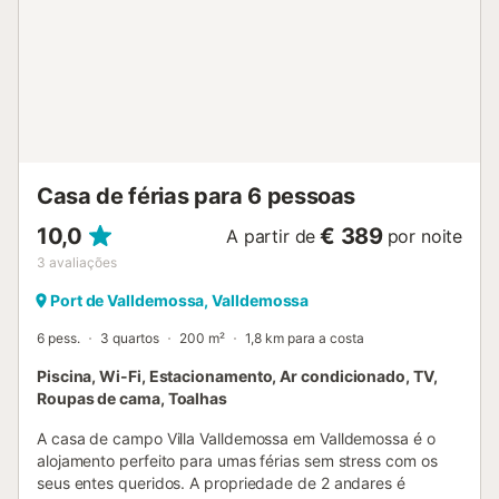
desfrutarem dos pores do sol maiorquinos. O alojamento
dispõe de Wi-Fi gratuito, ventoinhas (a casa é muito
fresca), aquecimento, máquina de lavar roupa, ferro,
roupa de cama e toalhas incluídas. O check-in é autónomo
e fácil. O anfitrião mantém comunicação próxima e oferece
acompanhamento profissional durante toda a estadia.
Aceitam-se animais de estimação sem custos adicionais.
Importante: a piscina não tem vedação, ...
Casa de férias para 6 pessoas
10,0
€ 389
A partir de
por noite
3
avaliações
Port de Valldemossa, Valldemossa
6 pess.
3 quartos
200 m²
1,8 km para a costa
Piscina, Wi-Fi, Estacionamento, Ar condicionado, TV,
Roupas de cama, Toalhas
A casa de campo Villa Valldemossa em Valldemossa é o
alojamento perfeito para umas férias sem stress com os
seus entes queridos. A propriedade de 2 andares é