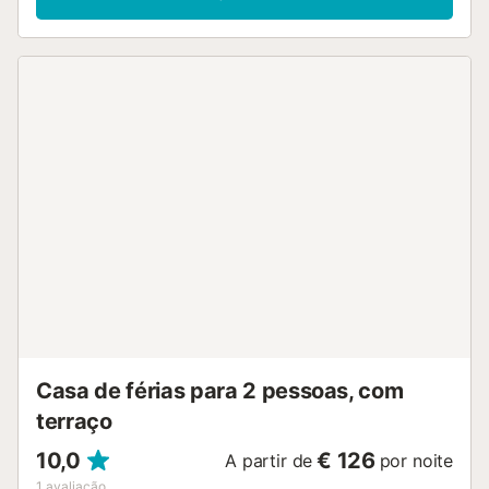
exceto casas de banho), máquina de lavar roupa, secador,
toalhas de praia e de piscina. Também têm à vossa
disposição uma mesa de pingue-pongue. Dois berços e
duas cadeiras altas estão disponíveis. A propriedade não
dispõe de ar condicionado. O check-out é até às 10:00.
Aproveitem o espaço exterior privado com piscina, jardim,
terraço aberto e coberto, varanda e duche exterior. Um
campo de ténis fica a apenas 5 minutos a pé, e há outros
pontos de interesse nas proximidades. Estacionamento
disponível na propriedade, na rua e existe ainda um lugar
de garagem. Animais de estimação e fumar não são
permitidos. Existe uma câmara de segurança e/ou
gravador de áudio na propriedade. Há espaço para
guardar motas e bicicletas. A propriedade segue políticas
de separação de resíduos; mais informações serão dadas
no local. Existem equipamentos de poupança de energia e
água. O check-in autónomo é possível....
Casa de férias para 2 pessoas, com
terraço
10,0
€ 126
A partir de
por noite
1
avaliação