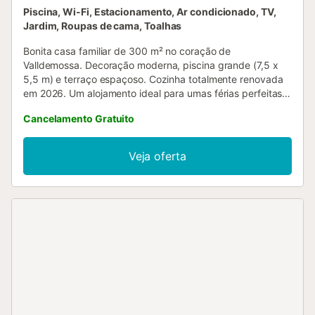
Piscina, Wi-Fi, Estacionamento, Ar condicionado, TV,
Jardim, Roupas de cama, Toalhas
Bonita casa familiar de 300 m² no coração de
Valldemossa. Decoração moderna, piscina grande (7,5 x
5,5 m) e terraço espaçoso. Cozinha totalmente renovada
em 2026. Um alojamento ideal para umas férias perfeitas
na Serra de Tramuntana. A casa é perfeita para famílias ou
Cancelamento Gratuito
grupos de amigos e está situada no centro de
Valldemossa. Fica a cerca de 15-20 minutos de carro da
cidade de Palma e das principais praias e enseadas da
Veja oferta
região. Dispõem de todas as comodidades para uma
estadia confortável, como cozinha equipada, espaços
amplos e zonas exteriores para relaxar. A localização
permite-vos desfrutar tanto do encanto da vila como da
proximidade à natureza e ao mar....