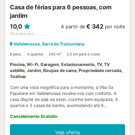
Casa de férias para 6 pessoas, com
jardim
10,0
€ 342
A partir de
por noite
28
avaliações
Valldemossa, Serra de Tramuntana
6 pess.
4 quartos
340 m²
2,3 km para a costa
Piscina, Wi-Fi, Garagem, Estacionamento, TV, TV
satélite, Jardim, Roupas de cama, Propriedade cercada,
Toalhas
Com uma vista magnífica para a montanha, a Villa Sa
Papaiona em Valldemossa recebe-vos com conforto. A
casa dispõe de sala de estar, cozinha bem equipada, 4
quartos e 3 casas de banho, acomodando até 6
hóspedes. Inclui Wi-Fi de alta velocidade (adequado para
Cancelamento Gratuito
videoconferências) com espaço de trabalho para
teletrabalho, Smart TV com serviços de streaming,
ventoinhas de teto de alta qualidade (em todos os quartos
Veja oferta