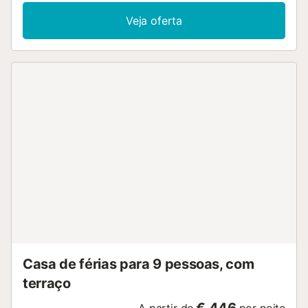
máquina de lavar roupa, toalhas de praia/piscina, livros e
brinquedos para crianças. Encontram também mesa de
Veja oferta
pingue-pongue e mesa de bilhar. Está disponível uma
cadeira alta para crianças. Este alojamento não tem ar
condicionado. No exterior privado encontram piscina
vedada, jardim, terraços cobertos e descobertos, varanda
e churrasqueira. A propriedade fica perto da praia, a uma
curta distância a pé dos transportes públicos e a 15
minutos a pé de um campo de ténis. Existe
estacionamento na rua disponível com parquímetro. A
casa mantém-se naturalmente fresca e está equipada
apenas com alguns ventiladores para uso ocasional, se
necessário. Não são permitidos animais de estimação,
fumar ou realização de eventos. Há zona de
estacionamento para motas e bicicletas. Esta propriedade
segue diretrizes para correta separação de resíduos. Mais
informações são fornecidas no local....
Casa de férias para 9 pessoas, com
terraço
€ 446
A partir de
por noite