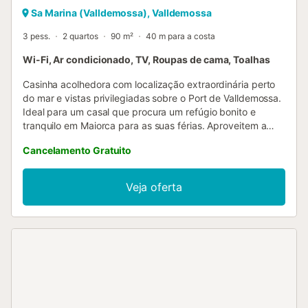
Sa Marina (Valldemossa), Valldemossa
3 pess.
2 quartos
90 m²
40 m para a costa
Wi-Fi, Ar condicionado, TV, Roupas de cama, Toalhas
Casinha acolhedora com localização extraordinária perto
do mar e vistas privilegiadas sobre o Port de Valldemossa.
Ideal para um casal que procura um refúgio bonito e
tranquilo em Maiorca para as suas férias. Aproveitem a
tranquilidade e o encanto desta casa, perfeita para relaxar
Cancelamento Gratuito
e explorar a beleza natural da região. A proximidade ao
mar permite desfrutar de passeios e atividades ao ar livre,
enquanto as vistas para o porto criam um ambiente único
Veja oferta
e especial. A partir de 1 de julho de 2016, o governo das
Ilhas Baleares introduziu um imposto turístico (Ecotaxa)
que deve ser pago conforme a legislação local. O
pagamento deste imposto é obrigatório e é gerido de
acordo com as normas em vigor. Importante: berço e
cadeira alta disponíveis gratuitamente mediante pedido
prévio....