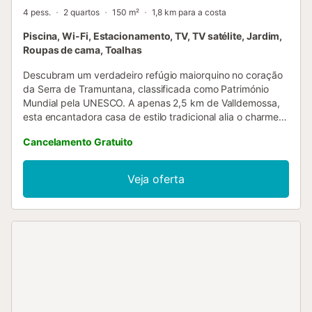
4 pess.
2 quartos
150 m²
1,8 km para a costa
Piscina, Wi-Fi, Estacionamento, TV, TV satélite, Jardim,
Roupas de cama, Toalhas
Descubram um verdadeiro refúgio maiorquino no coração
da Serra de Tramuntana, classificada como Património
Mundial pela UNESCO. A apenas 2,5 km de Valldemossa,
esta encantadora casa de estilo tradicional alia o charme
rústico da ilha a todas as comodidades modernas, num
Cancelamento Gratuito
ambiente tranquilo entre a montanha e o mar. A casa,
fresca e acolhedora, distribui-se por dois pisos. No rés do
chão encontram uma sala luminosa com TV satélite e
Veja oferta
canais por cabo, uma cozinha totalmente equipada com
máquina de café, torradeira, micro-ondas, forno, fogão,
máquina de lavar loiça, chaleira elétrica e todos os
utensílios necessários, além de um quarto duplo e uma
casa de banho completa. No piso superior há um segundo
quarto duplo com casa de banho privativa e acesso a um
belo terraço com vistas panorâmicas sobre o
Mediterrâneo. No exterior espera-vos uma piscina privada
rodeada de oliveiras centenárias, jardim com mobiliário de
exterior e zona de refeições ao ar livre, perfeitos para