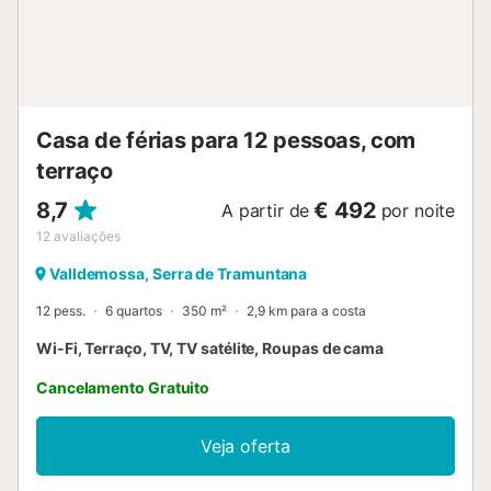
Casa de férias para 12 pessoas, com
terraço
8,7
€ 492
A partir de
por noite
12
avaliações
Valldemossa, Serra de Tramuntana
12 pess.
6 quartos
350 m²
2,9 km para a costa
Wi-Fi, Terraço, TV, TV satélite, Roupas de cama
Cancelamento Gratuito
Veja oferta