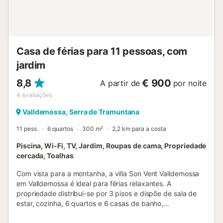
Casa de férias para 11 pessoas, com
jardim
8,8
€ 900
A partir de
por noite
4
avaliações
Valldemossa, Serra de Tramuntana
11 pess.
6 quartos
300 m²
2,2 km para a costa
Piscina, Wi-Fi, TV, Jardim, Roupas de cama, Propriedade
cercada, Toalhas
Com vista para a montanha, a villa Son Vent Valldemossa
em Valldemossa é ideal para férias relaxantes. A
propriedade distribui-se por 3 pisos e dispõe de sala de
estar, cozinha, 6 quartos e 6 casas de banho,
acomodando até 11 pessoas. Inclui Wi-Fi, televisão,