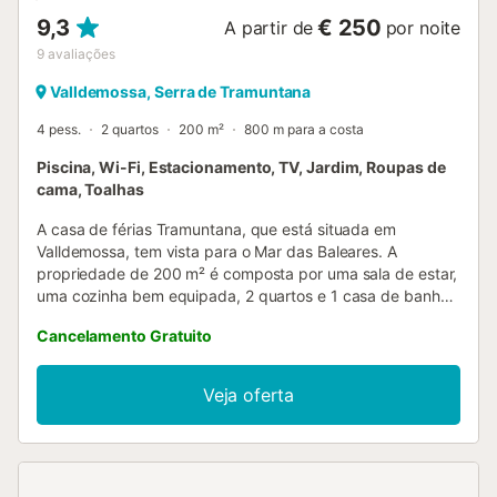
9,3
€ 250
A partir de
por noite
9
avaliações
Valldemossa, Serra de Tramuntana
4 pess.
2 quartos
200 m²
800 m para a costa
Piscina, Wi-Fi, Estacionamento, TV, Jardim, Roupas de
cama, Toalhas
A casa de férias Tramuntana, que está situada em
Valldemossa, tem vista para o Mar das Baleares. A
propriedade de 200 m² é composta por uma sala de estar,
uma cozinha bem equipada, 2 quartos e 1 casa de banho
e pode, portanto, acomodar 4 pessoas. As comodidades
Cancelamento Gratuito
adicionais incluem Wi-Fi de alta velocidade (adequado
para chamadas de vídeo), uma televisão, uma ventoinha,
uma máquina de lavar roupa e uma máquina de secar
Veja oferta
roupa. Um berço e uma cadeira alta também estão
disponíveis. Este aluguer de férias dispõe de uma piscina
privada, de um jardim, de um terraço aberto, de um
terraço coberto e de uma área para churrascos. Está
disponível um lugar de estacionamento na propriedade. É