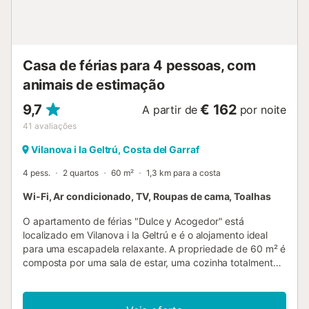
Casa de férias para 4 pessoas, com
animais de estimação
9,7
€ 162
A partir de
por noite
41
avaliações
Vilanova i la Geltrú, Costa del Garraf
4 pess.
2 quartos
60 m²
1,3 km para a costa
Wi-Fi, Ar condicionado, TV, Roupas de cama, Toalhas
O apartamento de férias "Dulce y Acogedor" está
localizado em Vilanova i la Geltrú e é o alojamento ideal
para uma escapadela relaxante. A propriedade de 60 m² é
composta por uma sala de estar, uma cozinha totalmente
equipada com uma máquina de lavar louça, 2 quartos e 1
casa de banho e pode, portanto, acomodar 4 pessoas. As
comodidades adicionais incluem Wi-Fi (adequado para