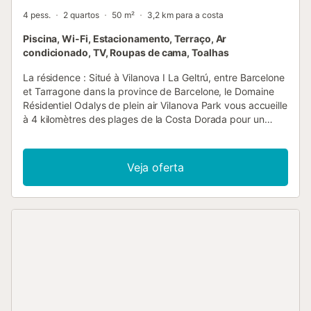
4 pess.
2 quartos
50 m²
3,2 km para a costa
Piscina, Wi-Fi, Estacionamento, Terraço, Ar
condicionado, TV, Roupas de cama, Toalhas
La résidence : Situé à Vilanova I La Geltrú, entre Barcelone
et Tarragone dans la province de Barcelone, le Domaine
Résidentiel Odalys de plein air Vilanova Park vous accueille
à 4 kilomètres des plages de la Costa Dorada pour un
séjour sous le soleil de l'Espagne. Sa situation
exceptionnelle et son parc de 40 hectares ne manquera
pas de ravir toute la famille. L’établissement dispose de 2
Veja oferta
grandes piscines extérieures dont 1 pataugeoire. Les
bassins sont entourés de jardins verdoyants, idéal pour se
prélasser sous le soleil catalan. Les terrains multisports se
trouvant sur place vous permettront de pratiquer le
football, le basket-ball, le volley-ball et le badminton. Des
tables de ping-pong et des terrains de pétanque sont
également prévus sur place pour vous divertir et vous
permettre de garder la forme. Pour votre plus grand
confort, le camping abrite un espace forme et bien-être. Il
comprend une piscine intérieure chauffée, un bain à