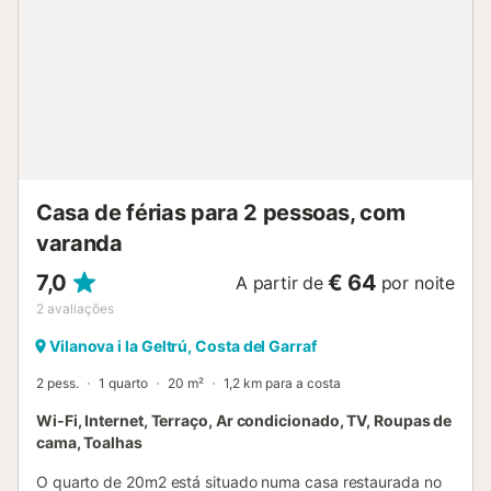
remous, un bain à vapeur ainsi qu’un sauna. La relaxation
et le repos vous attendent déjà dans la comarque du
Garraf. Les enfants se retrouveront dans l’aire de jeux qui
leur est dédiée. Moyennant un supplément, l’accès vous
serez donné aux courts de tennis, à la une salle de
musculation et à des vélos, afin de partir à la découverte
des alentours à votre rythme et de manière écologique. De
mi-juin jusqu’à mi-septembre, les petits apprécieront ...
Casa de férias para 2 pessoas, com
varanda
7,0
€ 64
A partir de
por noite
2
avaliações
Vilanova i la Geltrú, Costa del Garraf
2 pess.
1 quarto
20 m²
1,2 km para a costa
Wi-Fi, Internet, Terraço, Ar condicionado, TV, Roupas de
cama, Toalhas
O quarto de 20m2 está situado numa casa restaurada no