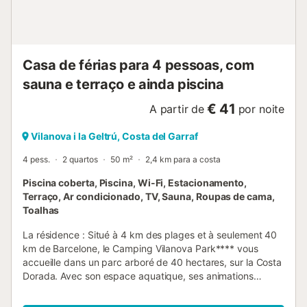
Casa de férias para 4 pessoas, com
sauna e terraço e ainda piscina
€ 41
A partir de
por noite
Vilanova i la Geltrú, Costa del Garraf
4 pess.
2 quartos
50 m²
2,4 km para a costa
Piscina coberta, Piscina, Wi-Fi, Estacionamento,
Terraço, Ar condicionado, TV, Sauna, Roupas de cama,
Toalhas
La résidence : Situé à 4 km des plages et à seulement 40
km de Barcelone, le Camping Vilanova Park**** vous
accueille dans un parc arboré de 40 hectares, sur la Costa
Dorada. Avec son espace aquatique, ses animations
variées et ses nombreux équipements, il a tout pour
séduire les familles en quête de soleil et d’activités. Cadre