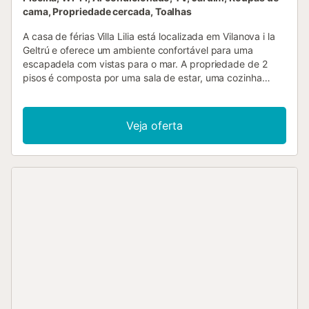
cama, Propriedade cercada, Toalhas
A casa de férias Villa Lilia está localizada em Vilanova i la
Geltrú e oferece um ambiente confortável para uma
escapadela com vistas para o mar. A propriedade de 2
pisos é composta por uma sala de estar, uma cozinha
totalmente equipada, 4 quartos, com uma ventoinha em
cada um deles, e 2 casas de banho e pode acomodar até
9 pessoas. Por favor, note que o proprietário vive num
Veja oferta
apartamento no rés do chão. Ambas as propriedades têm
uma entrada separada, garantindo total privacidade e
autonomia aos hóspedes. Entre as comodidades
fornecidas estão o acesso Wi-Fi de alta velocidade, um
espaço de trabalho dedicado ao teletrabalho, ar
condicionado, uma ventoinha, uma máquina de lavar
roupa, uma máquina de secar roupa, uma máquina de
lavar louça, televisão em 2 dos quartos e uma televisão
inteligente com serviços de streaming. Além disso, há um
berço e uma cadeira alta disponíveis. O destaque da
propriedade é uma área exterior privada com uma piscina,
um jardim, um terraço descoberto, um terraço coberto,
uma varanda, um churrasco e um chuveiro exterior. O