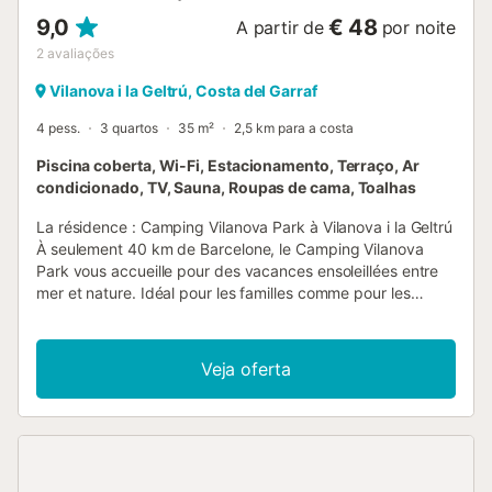
9,0
€ 48
A partir de
por noite
2
avaliações
Vilanova i la Geltrú, Costa del Garraf
4 pess.
3 quartos
35 m²
2,5 km para a costa
Piscina coberta, Wi-Fi, Estacionamento, Terraço, Ar
condicionado, TV, Sauna, Roupas de cama, Toalhas
La résidence : Camping Vilanova Park à Vilanova i la Geltrú
À seulement 40 km de Barcelone, le Camping Vilanova
Park vous accueille pour des vacances ensoleillées entre
mer et nature. Idéal pour les familles comme pour les
couples, ce camping 4 étoiles séduit par son cadre
verdoyant, ses nombreux équipements et son ambiance
conviviale. À 4 km des plages de la Costa Dorada, profitez
Veja oferta
d’un séjour alliant détente, loisirs et découvertes. Cadre &
environnement Situé dans un vaste parc verdoyant de 40
hectares Environnement naturel calme entre collines et
Méditerranée Emplacement idéal entre Barcelone et
Tarragone Proximité immédiate des plages de la Costa
Dorada Atmosphère reposante propice à la déconnexion