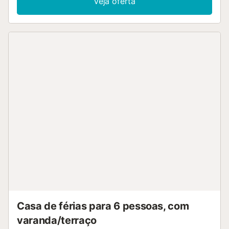
Veja oferta
chamadas de vídeo) com um espaço de trabalho
dedicado para escritório em casa, uma televisão, ar
condicionado, uma ventoinha, aquecimento, bem como
uma máquina de lavar roupa. O apartamento de férias
também dispõe de um terraço coberto privado onde se
pode relaxar à noite. As ligações de transportes públicos
estão localizadas a curta distância a pé. As famílias com
crianças são bem-vindas. É permitido um animal de
estimação mediante pagamento de uma taxa. Não é
permitido fumar e celebrar eventos. Por favor, tenha
consideração pelos vizinhos. As portas são largas e de
fácil acesso. Esta propriedade possui iluminação
economizadora de energia....
Casa de férias para 6 pessoas, com
varanda/terraço