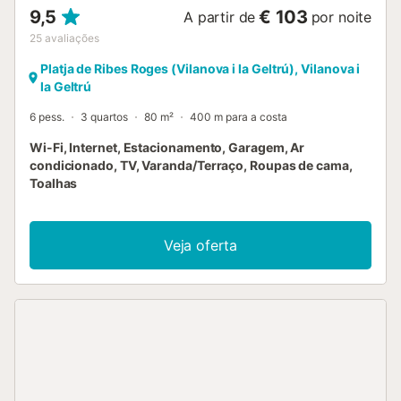
9,5
€ 103
A partir de
por noite
25
avaliações
Platja de Ribes Roges (Vilanova i la Geltrú), Vilanova i
la Geltrú
6 pess.
3 quartos
80 m²
400 m para a costa
Wi-Fi, Internet, Estacionamento, Garagem, Ar
condicionado, TV, Varanda/Terraço, Roupas de cama,
Toalhas
Veja oferta