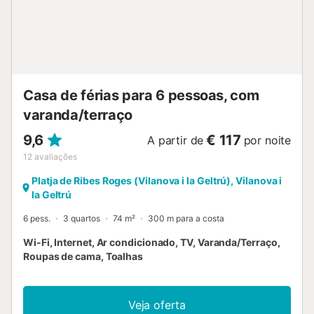
estacionamento gratuito está disponível na rua. As famílias
com crianças são bem-vindas. Não são permitidos animais
de estimação. O Wi-Fi é adequado para videochamadas.
Não são permitidos grupos de jovens. Por favor, note que
durante a sua estadia podem existir regulamentos
governamentais sobre a água, que podem afetar a
utilização da p...
Casa de férias para 6 pessoas, com
varanda/terraço
9,6
€ 117
A partir de
por noite
12
avaliações
Platja de Ribes Roges (Vilanova i la Geltrú), Vilanova i
la Geltrú
6 pess.
3 quartos
74 m²
300 m para a costa
Wi-Fi, Internet, Ar condicionado, TV, Varanda/Terraço,
Roupas de cama, Toalhas
Veja oferta