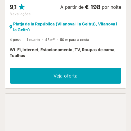
9,1
€ 198
A partir de
por noite
8
avaliações
Platja de la República (Vilanova i la Geltrú), Vilanova i
la Geltrú
4 pess.
1 quarto
45 m²
50 m para a costa
Wi-Fi, Internet, Estacionamento, TV, Roupas de cama,
Toalhas
Veja oferta