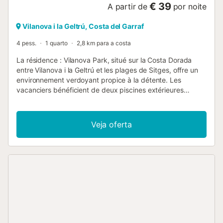
€ 39
A partir de
por noite
Vilanova i la Geltrú, Costa del Garraf
4 pess.
1 quarto
2,8 km para a costa
La résidence : Vilanova Park, situé sur la Costa Dorada
entre Vilanova i la Geltrú et les plages de Sitges, offre un
environnement verdoyant propice à la détente. Les
vacanciers bénéficient de deux piscines extérieures
dotées de transats et de parasols, d’un espace aquatique
réservé aux enfants avec toboggans, ainsi que d’un
espace intérieur payant accessible toute l’année,
Veja oferta
comprenant piscine chauffée, bains à remous, jets
massants, hammam et sauna.Pour agrémenter le séjour, le
camping propose de multiples activités sportives et de
loisirs : mini-golf, courts de tennis, terrain multisports, clubs
enfants et ados avec animations manuelles et ludiques,
aire de jeux, mini-disco, tournois sportifs et séances de
réveil musculaire. Des balades familiales sont également
organisées pour petits et grands.Côté services, Vilanova
Park met à disposition une connexion wifi, une laverie, un
restaurant, un snack-bar avec plats à emporter, une