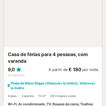
Casa de férias para 4 pessoas, com
varanda
9,0
€ 180
A partir de
por noite
9
avaliações
Platja de Ribes Roges (Vilanova i la Geltrú), Vilanova i
la Geltrú
4 pess.
2 quartos
70 m²
200 m para a costa
Wi-Fi, Ar condicionado, TV, Roupas de cama, Toalhas