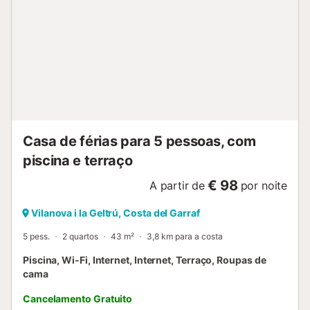
boulangerie et une supérette pour les besoins quotidiens.
Le camping conjugue ainsi convivialité, confort et
ambiance familiale au cœur d’un cadre naturel privilégié.
Le logement : Composition m2 de surface d'hébergement :
33Nombre de chambres : 1Chambre : 1 Chambre avec 2
Lits simplesCoin Cuisinenombre de salles de douche :
1Séjour : 1 Séjour avec 1 Canapé litnombre de WC :
1Terrasse couverte Salon / Salle à manger Accès internet
WiFi payantTélévision C...
Casa de férias para 5 pessoas, com
piscina e terraço
€ 98
A partir de
por noite
Vilanova i la Geltrú, Costa del Garraf
5 pess.
2 quartos
43 m²
3,8 km para a costa
Piscina, Wi-Fi, Internet, Internet, Terraço, Roupas de
cama
Cancelamento Gratuito