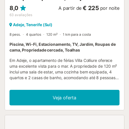
8,0
€ 225
A partir de
por noite
63
avaliações
Adeje, Tenerife (Sul)
8 pess.
4 quartos
120 m²
1 km para a costa
Piscina, Wi-Fi, Estacionamento, TV, Jardim, Roupas de
cama, Propriedade cercada, Toalhas
Em Adeje, o apartamento de férias Villa Colliure oferece
uma excelente vista para o mar. A propriedade de 120 m²
inclui uma sala de estar, uma cozinha bem equipada, 4
quartos e 2 casas de banho, acomodando até 8 pessoas.
Dispõem ainda de Wi-Fi de alta velocidade (adequado
para videochamadas), TV e máquina de lavar roupa. Berço
e cadeira alta para bebé estão disponíveis. Este
Veja oferta
alojamento de férias dispõe de piscina privada (aquecida
de dezembro a março mediante pedido e taxa extra),
jardim, terraço aberto, terraço coberto e área de
churrasco. O anfitrião recomenda o aluguer de carro para
explorar a ilha, pois a propriedade está situada numa zona