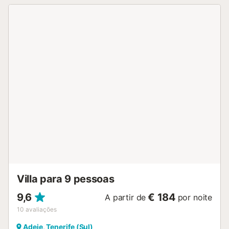
vistas que abrangem o vasto oceano e as silhuetas de La
Gomera e El Hierro no horizonte. A serenidade respira-se
em cada canto, acompanhada pelo canto melodioso dos
pássaros. A casa dispõe de uma piscina (não aquecida)
que convida ao relaxamento e à contemplação,
complementada por uma iluminação nocturna que confere
magia às noites estreladas. Perfeitamente equipada para
pessoas com mobilidade reduzida, a casa dispõe de WiFi
e estacionamento privado, garantindo uma estadia
confortável e conectada. A casa oferece um terraço onde
os hóspedes podem fumar livremente, desfrutando das
vistas e do ar fresco de Tenerife, mantendo o interior da
casa como um espaço livre de fumo para garantir o
conforto e a qualidade do ambiente para todos. Reserve
um mínimo de cinco dias para absorver tudo o que
Tenerife tem para oferecer e deixe-se cativar pela essên...
Villa para 9 pessoas
9,6
€ 184
A partir de
por noite
10
avaliações
Adeje, Tenerife (Sul)