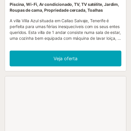
Piscina, Wi-Fi, Ar condicionado, TV, TV satélite, Jardim,
Roupas de cama, Propriedade cercada, Toalhas
A villa Villa Azul situada em Callao Salvaje, Tenerife é
perfeita para umas férias inesquecíveis com os seus entes
queridos. Esta villa de 1 andar consiste numa sala de estar,
uma cozinha bem equipada com máquina de lavar loiça, 3
quartos e 2 casas de banho e pode, portanto, acomodar 6
pessoas. Outras comodidades incluem Wi-Fi, ar
condicionado, bem como uma máquina de lavar roupa. O
Veja oferta
destaque desta moradia é a sua área exterior privada com
piscina aquecida, mobiliário de jardim, um terraço aberto,
um terraço coberto e uma varanda. Distância até ao
restaurante mais próximo: 122m. Distância até ao café
mais próximo: 318m. Distância até ao bar mais próximo:
217m. Distância até ao supermercado mais próximo:
256m. Distância até à praia: 733m Playa de Ajabo.
Distância até Tenerife South Aiport: 26,7km (21 minutos).
Animais de estimação são permitidos. As festas são
estritamente proibidas....