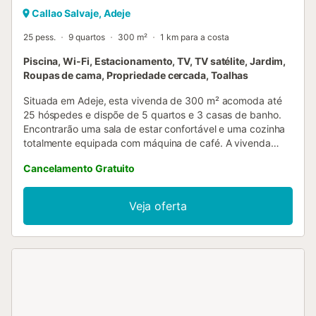
Callao Salvaje, Adeje
25 pess.
9 quartos
300 m²
1 km para a costa
Piscina, Wi-Fi, Estacionamento, TV, TV satélite, Jardim,
Roupas de cama, Propriedade cercada, Toalhas
Situada em Adeje, esta vivenda de 300 m² acomoda até
25 hóspedes e dispõe de 5 quartos e 3 casas de banho.
Encontrarão uma sala de estar confortável e uma cozinha
totalmente equipada com máquina de café. A vivenda
inclui Wi-Fi de alta velocidade para videochamadas,
Cancelamento Gratuito
televisão, máquina de lavar roupa, espaço de trabalho
dedicado, cama de bebé e cadeira alta para maior
comodidade. No exterior, desfrutem do jardim privado,
Veja oferta
terraço coberto e varanda com vistas deslumbrantes para
o mar e montanha. A piscina exterior privada conta com
cama balinesa e 15 espreguiçadeiras. Têm ainda à
disposição um duche exterior. A propriedade oferece 4
lugares de estacionamento partilhados e está perto de
transportes públicos e da praia. Toalhas de praia são
fornecidas. É permitido fumar na propriedade, exceto no
interior da vivenda. Não são permitidos eventos ou festas