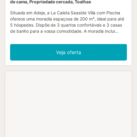
de cama, Propriedade cercada, Toalhas
Situada em Adeje, a La Caleta Seaside Villa com Piscina
oferece uma moradia espaçosa de 200 m², ideal para até
5 hóspedes. Dispõe de 3 quartos confortáveis e 3 casas
de banho para a vossa comodidade. A moradia inclui
cozinha privada totalmente equipada, ar condicionado,
Wi-Fi adequado para videochamadas, TV, máquina de
lavar roupa, secadora e espaço de trabalho dedicado para
Veja oferta
satisfazer todas as vossas necessidades durante a
estadia. A sala de estar conta com um sofá de 3 lugares e
2 poltronas, com lugares adicionais na zona de refeições
adjacente. No exterior, desfrutem do jardim privado, 2
varandas privadas e 2 terraços privados sem cobertura,
onde poderão apreciar vistas deslumbrantes para o mar e
montanha. A piscina privada aquecida (aprox. 2,3 x 1,5 m,
profundidade 1,2 m) é ideal para adultos nadadores—
aquecimento da piscina disponível mediante pagamento
adicional. A praia próxima permite fácil acesso a
atividades costeiras. Estacionamento na rua disponível e
transportes públicos acessíveis a partir da propriedade.
Serviço de transfer do aeroporto disponível para a vossa
comodidade. Campo de ténis a 15 minutos a pé para lazer.