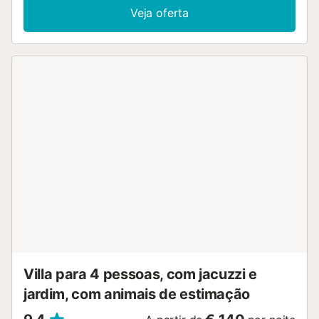
acomodar até 3 hóspedes adicionais. Dispõem de cozinha
Veja oferta
totalmente equipada, ar condicionado, Wi-Fi de alta
velocidade ideal para videochamadas, TV, vídeo a pedido,
máquina de lavar roupa, ventoinha e espaço de trabalho.
Para famílias, há cadeira alta, berço e brinquedos e livros
partilhados para crianças. Aproveitem o jardim privado de
3.500 m², rodeado de olivais e com vistas para o mar e a
montanha, incluindo La Gomera. No exterior encontram
terraço coberto privado, 3 terraços descobertos privados,
varanda privada, piscina exterior privada, duche exterior e
churrasqueira privada. Também há jogos de tabuleiro e
mesa de pingue-pongue. A propriedade dispõe de
estacionamento dentro do recinto, acesso próximo a
transportes públicos e espaço partilhado para guardar
bicicletas. São permitidos até 2 animais de estimação. São
fornecidas toalhas de praia. Não são permitidos eventos.
O check-in automático está disponível para a vossa
comodidade....
Villa para 4 pessoas, com jacuzzi e
jardim, com animais de estimação