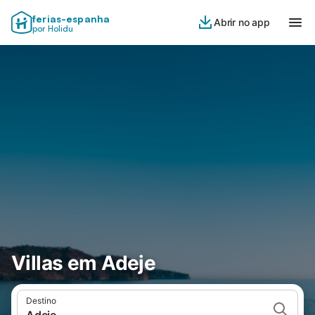
ferias-espanha
Abrir no app
por Holidu
Villas em Adeje
Destino