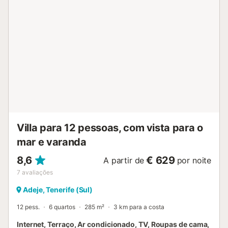
barbecue e duche exterior. A propriedade tem também um
jardim ecológico partilhado. A propriedade está situada
numa zona muito calma e rural, sem vizinhos. Além disso,
os arredores oferecem vistas deslumbrantes e a praia fica
a cerca de 3 - 4 km de distância. Em 10 minutos pode
também chegar a Las Americas. A propriedade oferece
produtos caseiros/cultivados em casa. Não é permitida a
realização de festas e/ou eventos. Está disponível um
lugar de estacionamento na propriedade. As famílias com
crianças são bem-vindas. São permitidos animais de
estimação mediante pagamento de uma taxa (contactar o
proprietário)....
Villa para 12 pessoas, com vista para o
mar e varanda
8,6
€ 629
A partir de
por noite
7
avaliações
Adeje, Tenerife (Sul)
12 pess.
6 quartos
285 m²
3 km para a costa
Internet, Terraço, Ar condicionado, TV, Roupas de cama,