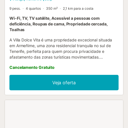
9 pess.
4 quartos
350 m²
2,1 km para a costa
Wi-Fi, TV, TV satélite, Acessível a pessoas com
deficiência, Roupas de cama, Propriedade cercada,
Toalhas
A Villa Dolce Vita é uma propriedade excecional situada
em Armeñime, uma zona residencial tranquila no sul de
Tenerife, perfeita para quem procura privacidade e
afastamento das zonas turísticas movimentadas.
Desfrutem de uma piscina privada rodeada por amplos
Cancelamento Gratuito
terraços com vistas deslumbrantes para o mar, num
ambiente silencioso onde só se ouvem o vento e a água.
Ideal para famílias ou grupos que queiram conhecer
Veja oferta
Tenerife com conforto e exclusividade. A villa localiza-se
em Armeñime, numa área residencial sem turismo a pé.
Recomendamos que tenham viatura própria para
aproveitarem ao máximo a vossa estadia. As melhores
praias do sul ficam a apenas 5 minutos de carro (Los
Cristianos) e entre 10 a 15 minutos (Playa de las Américas
e Playa del Duque), com vasta oferta de restaurantes,
lazer e comércio. Na villa encontram: - Piscina privada