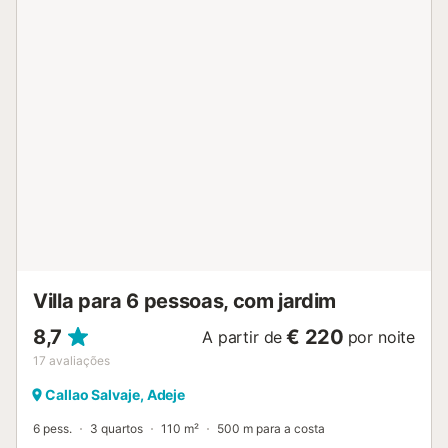
Existe um lugar de estacionamento disponível no recinto.
Não são permitidos animais de estimação, fumar nem
festas. Há câmaras de segurança e dispositivos de
gravação de áudio nas instalações. A propriedade oferece
produtos artesanais e de produção própria. Este
alojamento dispõe de características para poupança de
luz e água....
Villa para 6 pessoas, com jardim
8,7
€ 220
A partir de
por noite
17
avaliações
Callao Salvaje, Adeje
6 pess.
3 quartos
110 m²
500 m para a costa