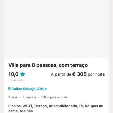
muito tranquila, afastada da localidade mais próxima.
Estão disponíveis dois lugares de estacionamento na
propriedade. Não são permitidos animais de estimação,
fumar nem eventos. Não dispõe de ar condicionado.
Toalhas de praia e piscina são fornecidas. A propriedade
está equipada com funcionalidades para poupança de luz
e água. A piscina pode ser aquecida fora dos meses
habituais mediante pedido e taxa extra. Existe um quarto
com duas camas adequado para crianças até 10 anos,
pelo que a moradia acomoda 6 adultos e 2 crianças....
Villa para 8 pessoas, com terraço
10,0
€ 305
A partir de
por noite
1
avaliação
Callao Salvaje, Adeje
8 pess.
4 quartos
550 m para a costa
Piscina, Wi-Fi, Terraço, Ar condicionado, TV, Roupas de
cama, Toalhas