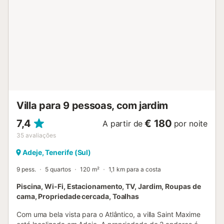
e o silêncio deve ser respeitado após as 21h. A vivenda
dispõe de solário, campo de basquetebol, zona de jogos,
área de discoteca e lavandaria. Terão acesso a mesa de
pingue-pongue e equipamento de ginásio partilhados. A
zona oferece belas enseadas e excelentes restaurantes
para explorarem. Serviço de limpeza e aluguer de carro
disponíveis mediante pagamento adicional durante a
vossa estadia....
Villa para 9 pessoas, com jardim
7,4
€ 180
A partir de
por noite
35
avaliações
Adeje, Tenerife (Sul)
9 pess.
5 quartos
120 m²
1,1 km para a costa
Piscina, Wi-Fi, Estacionamento, TV, Jardim, Roupas de
cama, Propriedade cercada, Toalhas
Com uma bela vista para o Atlântico, a villa Saint Maxime