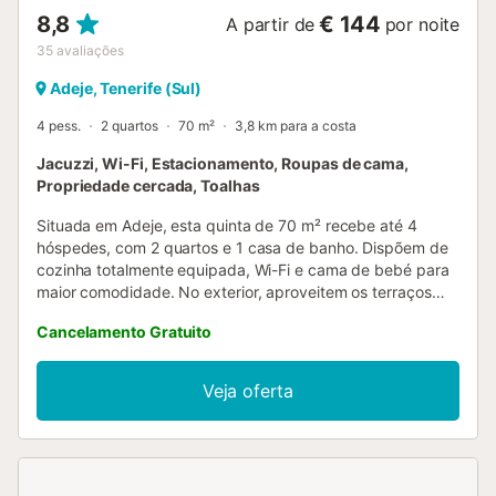
8,8
€ 144
A partir de
por noite
35
avaliações
Adeje, Tenerife (Sul)
4 pess.
2 quartos
70 m²
3,8 km para a costa
Jacuzzi, Wi-Fi, Estacionamento, Roupas de cama,
Propriedade cercada, Toalhas
Situada em Adeje, esta quinta de 70 m² recebe até 4
hóspedes, com 2 quartos e 1 casa de banho. Dispõem de
cozinha totalmente equipada, Wi-Fi e cama de bebé para
maior comodidade. No exterior, aproveitem os terraços
privados coberto e descoberto, com vistas para o mar e
Cancelamento Gratuito
montanha. A piscina privada aquecida e o jacuzzi
garantem momentos de relaxamento, enquanto o duche
exterior e o churrasco privado completam a experiência ao
Veja oferta
ar livre. Têm estacionamento partilhado no local para 1
viatura. Não são permitidos eventos na propriedade.
Aconselha-se chegar de carro, pois o acesso faz-se
apenas por estrada não asfaltada. Tenham em conta que
existem galinhas e um galo nas proximidades....