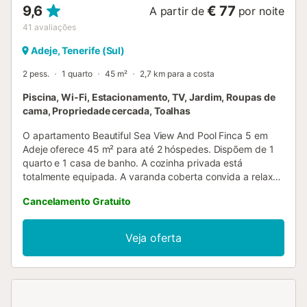
9,6
€ 77
A partir de
por noite
41
avaliações
Adeje, Tenerife (Sul)
2 pess.
1 quarto
45 m²
2,7 km para a costa
Piscina, Wi-Fi, Estacionamento, TV, Jardim, Roupas de
cama, Propriedade cercada, Toalhas
O apartamento Beautiful Sea View And Pool Finca 5 em
Adeje oferece 45 m² para até 2 hóspedes. Dispõem de 1
quarto e 1 casa de banho. A cozinha privada está
totalmente equipada. A varanda coberta convida a relaxar
e o espaço de trabalho dedicado permite trabalhar
Cancelamento Gratuito
confortavelmente. O Wi-Fi de alta velocidade é ideal para
videochamadas. Encontram ainda TV, ventoinha, cama de
bebé, cadeira alta e toalhas de praia à vossa disposição.
Veja oferta
Desfrutem de vistas para o mar e a montanha neste
alojamento acolhedor. Desfrutem da área exterior
partilhada com piscina vedada, jardim, churrasqueira e
duche exterior. A propriedade situa-se perto da praia e os
transportes públicos ficam a uma curta distância a pé.