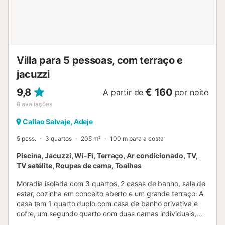
com terraços e vista mar - Wi-Fi de alta velocidade, ideal
para teletrabalho e videochamadas - Acesso sem degraus,
adaptado a mobilidade reduzida - Animais de estimação
permitidos mediante comunicação prévia do tipo de
animal e autorização expressa do proprietário - Ambiente
calmo e residencial, sem ruídos noturnos - A villa não
Villa para 5 pessoas, com terraço e
dispõe de ar condicionado Uma villa espetacular para
jacuzzi
aproveitarem o clima único de Tenerife com total
privacidade. Tenham em conta que o carro é
9,8
€ 160
A partir de
por noite
indispensável para explorar a região, embora tudo esteja a
8
avaliações
poucos minutos....
Callao Salvaje, Adeje
5 pess.
3 quartos
205 m²
100 m para a costa
Piscina, Jacuzzi, Wi-Fi, Terraço, Ar condicionado, TV,
TV satélite, Roupas de cama, Toalhas
Moradia isolada com 3 quartos, 2 casas de banho, sala de
estar, cozinha em conceito aberto e um grande terraço. A
casa tem 1 quarto duplo com casa de banho privativa e
cofre, um segundo quarto com duas camas individuais,
uma segunda casa de banho e um terceiro quarto