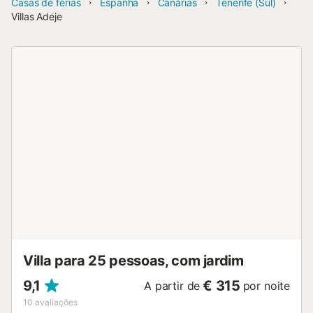
Casas de férias
Espanha
Canárias
Tenerife (Sul)
Villas Adeje
Villa para 25 pessoas, com jardim
9,1
€ 315
A partir de
por noite
10
avaliações