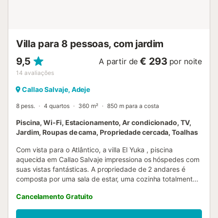
Não são permitidos eventos na propriedade. A entrada
principal é partilhada com um apartamento independente
e isolado. Todas as outras áreas da moradia, incluindo
jardim, piscina, terraços e espaços comuns, são de uso
Villa para 8 pessoas, com jardim
exclusivo vosso....
9,5
€ 293
A partir de
por noite
14
avaliações
Callao Salvaje, Adeje
8 pess.
4 quartos
360 m²
850 m para a costa
Piscina, Wi-Fi, Estacionamento, Ar condicionado, TV,
Jardim, Roupas de cama, Propriedade cercada, Toalhas
Com vista para o Atlântico, a villa El Yuka , piscina
aquecida em Callao Salvaje impressiona os hóspedes com
suas vistas fantásticas. A propriedade de 2 andares é
composta por uma sala de estar, uma cozinha totalmente
equipada, 4 quartos e 2 casas de banho e pode, portanto,
Cancelamento Gratuito
acomodar 8 pessoas. As comodidades adicionais incluem
acesso Wi-Fi de alta velocidade (adequado para
chamadas de vídeo) com um espaço de trabalho