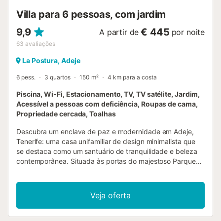
Villa para 6 pessoas, com jardim
9,9
€ 445
A partir de
por noite
63
avaliações
La Postura, Adeje
6 pess.
3 quartos
150 m²
4 km para a costa
Piscina, Wi-Fi, Estacionamento, TV, TV satélite, Jardim,
Acessível a pessoas com deficiência, Roupas de cama,
Propriedade cercada, Toalhas
Descubra um enclave de paz e modernidade em Adeje,
Tenerife: uma casa unifamiliar de design minimalista que
se destaca como um santuário de tranquilidade e beleza
contemporânea. Situada às portas do majestoso Parque
Natural de Adeje, esta casa oferece acesso imediato a
trilhos que farão as delícias dos entusiastas do trekking. A
apenas 6 quilómetros de distância, as aclamadas praias
Veja oferta
do sul de Tenerife aguardam-no com o seu clima
inigualável, considerado o melhor da ilha. Cada pôr do sol
promete um espetáculo visual a partir desta casa, com