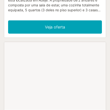
está localizada em Adeje. A propriedade de 2 andares é
composta por uma sala de estar, uma cozinha totalmente
equipada, 5 quartos (3 deles no piso superior) e 3 casas
de banho e pode, portanto, acomodar 9 pessoas. As
comodidades adicionais incluem Wi-Fi de alta velocidade
(adequado para chamadas de vídeo), uma televisão, bem
Veja oferta
como uma máquina de lavar roupa. Também está
disponível um berço para bebés. Esta villa dispõe de uma
piscina privada (que pode ser aquecida mediante pedido
e por um custo adicional), de um jardim, de terraços
abertos e cobertos e de comodidades para churrascos.
Estão disponíveis 3 lugares de estacionamento na
propriedade. Não são permitidos animais de estimação,
fumar e celebrar eventos. O ar condicionado não está
disponível. Existe um alarme de segurança com
fotodetectores na sala de estar. No entanto, é desativado
durante a estadia. São fornecidas toalhas de praia/piscina.
Esta propriedade tem características de poupança de luz
e água....