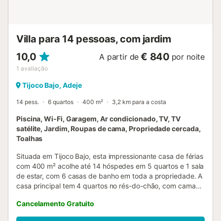
Villa para 14 pessoas, com jardim
10,0
€ 840
A partir de
por noite
1
avaliação
Tijoco Bajo, Adeje
14 pess.
6 quartos
400 m²
3,2 km para a costa
Piscina, Wi-Fi, Garagem, Ar condicionado, TV, TV
satélite, Jardim, Roupas de cama, Propriedade cercada,
Toalhas
Situada em Tijoco Bajo, esta impressionante casa de férias
com 400 m² acolhe até 14 hóspedes em 5 quartos e 1 sala
de estar, com 6 casas de banho em toda a propriedade. A
casa principal tem 4 quartos no rés-do-chão, com camas
de 90 cm a 180 cm, além de uma suíte no terraço com
Cancelamento Gratuito
cama de 180 cm e escritório privado. Existe ainda um
estúdio independente com cama de 180 cm, que pode