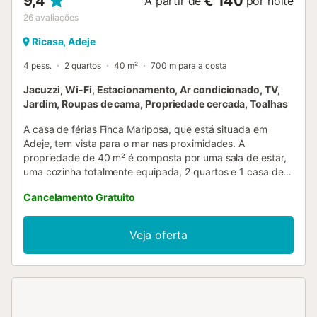
9,4
€ 140
A partir de
por noite
26
avaliações
Ricasa, Adeje
4 pess.
2 quartos
40 m²
700 m para a costa
Jacuzzi, Wi-Fi, Estacionamento, Ar condicionado, TV,
Jardim, Roupas de cama, Propriedade cercada, Toalhas
A casa de férias Finca Mariposa, que está situada em
Adeje, tem vista para o mar nas proximidades. A
propriedade de 40 m² é composta por uma sala de estar,
uma cozinha totalmente equipada, 2 quartos e 1 casa de
banho e pode, portanto, acomodar 4 pessoas. Uma das
Cancelamento Gratuito
camas é uma "cama nido" (uma cama de rodízio). As
comodidades adicionais incluem Wi-Fi de alta velocidade,
uma ventoinha, ar condicionado na sala de estar que
Veja oferta
permite arrefecer ou aquecer toda a propriedade, uma
máquina de lavar roupa, bem como uma televisão. Um
berço e uma cadeira alta também estão disponíveis
mediante pedido (sujeito a disponibilidade). A casa de
férias dispõe de uma área exterior privada com jardim,
hidromassagem, terraço aberto, terraço coberto,