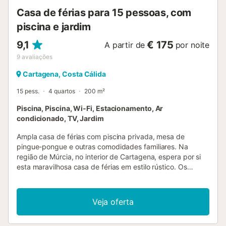
Casa de férias para 15 pessoas, com
piscina e jardim
9,1
€ 175
A partir de
por noite
9
avaliações
Cartagena, Costa Cálida
15 pess.
4 quartos
200 m²
Piscina, Piscina, Wi-Fi, Estacionamento, Ar
condicionado, TV, Jardim
Ampla casa de férias com piscina privada, mesa de
pingue-pongue e outras comodidades familiares. Na
região de Múrcia, no interior de Cartagena, espera por si
esta maravilhosa casa de férias em estilo rústico. Os
quartos, confortavelmente mobilados, são acolhedores e
oferecem espaço para várias famílias. Passem aqui horas
acolhedoras juntos, entretenham-se com a mesa de bilhar
Veja oferta
ou de pingue-pongue e relaxem à noite com a Netflix.
Aproveite a bela área exterior fechada com espaço para