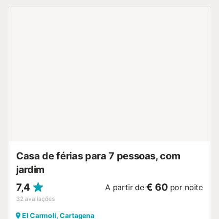
desabafar e relaxar. Confortem-se nos móveis de jardim e
mergulhem na piscina depois da sesta. Preparem uma
deliciosa refeição para o resto da companhia e desfrutem
de maravilhosas noites a comer e a ter conversas
agradáveis. Para excursões ou atividades, podem
conduzir até à costa, mergulhar na água azul e relaxar na
praia. Há também um campo de golfe a uma curta
distância. Para um dia cultural, visitem a capital regional
de Múrcia, onde poderão ver vários monumentos barrocos
e visitar mercados com frutas e vegetais frescos.
Desfrutem de umas férias inesquecíveis nesta bela casa....
Casa de férias para 7 pessoas, com
jardim
7,4
€ 60
A partir de
por noite
32
avaliações
El Carmoli, Cartagena