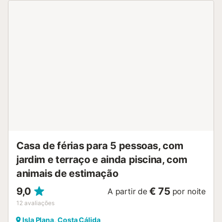
toque mediterrânico. Visite as pitorescas praias e
enseadas ou faça caminhadas ao longo dos caminhos
costeiros. Nas proximidades, encontrará restaurantes
encantadores que servem cozinha regional, bem como
oportunidades para mergulho e snorkelling. Uma viagem à
histórica cidade de Cartagena, a uma curta distância de
carro, promete atracções culturais e uma vida citadina
animada....
Casa de férias para 5 pessoas, com
jardim e terraço e ainda piscina, com
animais de estimação
9,0
€ 75
A partir de
por noite
12
avaliações
Isla Plana, Costa Cálida