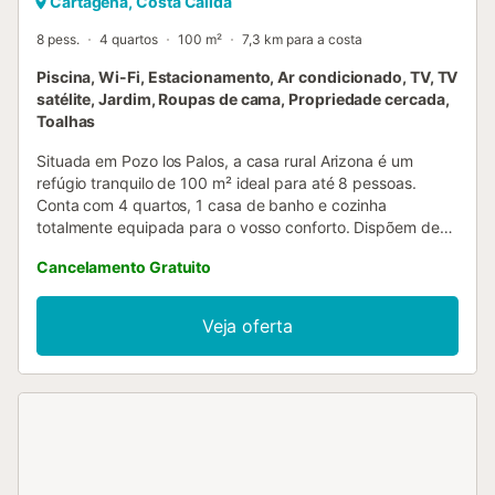
Cartagena, Costa Cálida
8 pess.
4 quartos
100 m²
7,3 km para a costa
Piscina, Wi-Fi, Estacionamento, Ar condicionado, TV, TV
satélite, Jardim, Roupas de cama, Propriedade cercada,
Toalhas
Situada em Pozo los Palos, a casa rural Arizona é um
refúgio tranquilo de 100 m² ideal para até 8 pessoas.
Conta com 4 quartos, 1 casa de banho e cozinha
totalmente equipada para o vosso conforto. Dispõem de
Wi-Fi de alta velocidade adequado para videochamadas,
Cancelamento Gratuito
ar condicionado, ventoinha, televisão, máquina de lavar
roupa, acesso sem escadas e self check-in para uma
chegada fácil. Aproveitem o jardim privado, terraço
Veja oferta
coberto e varanda com belas vistas para a montanha. A
piscina privada exterior e o duche ao ar livre são perfeitos
para os dias quentes, e o churrasco privado permite-vos
refeições ao ar livre. Famílias com crianças podem usufruir
do parque infantil partilhado. Há 12 lugares de
estacionamento partilhados na propriedade e também
podem estacionar na rua. É permitida 1 animal de
estimação durante a vossa estadia e é permitido fumar no