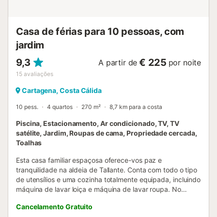
Casa de férias para 10 pessoas, com
jardim
9,3
€ 225
A partir de
por noite
15
avaliações
Cartagena, Costa Cálida
10 pess.
4 quartos
270 m²
8,7 km para a costa
Piscina, Estacionamento, Ar condicionado, TV, TV
satélite, Jardim, Roupas de cama, Propriedade cercada,
Toalhas
Esta casa familiar espaçosa oferece-vos paz e
tranquilidade na aldeia de Tallante. Conta com todo o tipo
de utensílios e uma cozinha totalmente equipada, incluindo
máquina de lavar loiça e máquina de lavar roupa. No
jardim, podem desfrutar de churrascos inesquecíveis sob
Cancelamento Gratuito
o céu estrelado, graças à churrasqueira disponível.