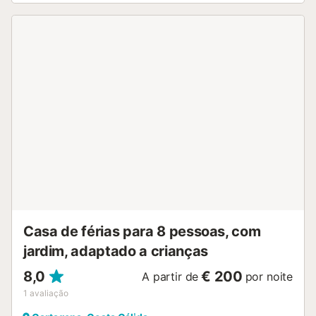
adjacente a esta área, encontra-se a cozinha totalmente
equipada com todos os eletrodomésticos embutidos. A
moradia dispõe de estacionamento, televisão grande e
Internet Wi-Fi gratuita em toda a propriedade. Esta
moradia é ideal para uma família desfrutar de umas férias
relaxantes ou para aproveitar a curta caminhada até à
praia ou para visitar Cartagena, Calblanque ou La Manga.
A propriedade está localizada a 500 m da praia de areia
de Isla Menores, a 750 m do restaurante Club Deportivo, a
900 m da praia de areia de Mar de Cristal, a 1 km do
supermercado Spar, a 1 km do restaurante Piccolo Mare, a
1 km do El Secreto Lounge Restaurant, a 5 km da estação
de comboios de Los Nietos, a 7 km do campo de golfe La
Manga Club, a 7 km da reserva natural de Calblanque, a 9
km do supermercado Aldi, a 9 km do supermercado
Mercadona, a 25 km do ...
Casa de férias para 8 pessoas, com
jardim, adaptado a crianças
8,0
€ 200
A partir de
por noite
1
avaliação