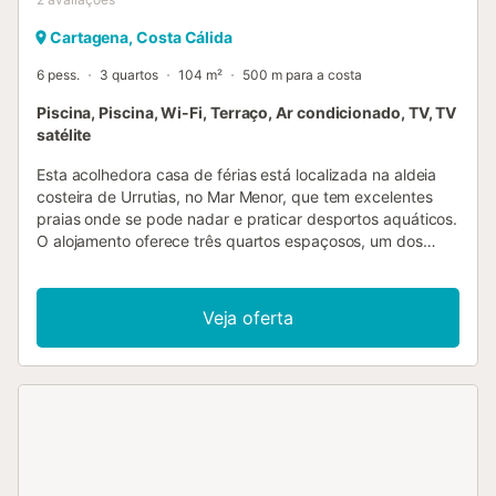
Cartagena, Costa Cálida
6 pess.
3 quartos
104 m²
500 m para a costa
Piscina, Piscina, Wi-Fi, Terraço, Ar condicionado, TV, TV
satélite
Esta acolhedora casa de férias está localizada na aldeia
costeira de Urrutias, no Mar Menor, que tem excelentes
praias onde se pode nadar e praticar desportos aquáticos.
O alojamento oferece três quartos espaçosos, um dos
quais tem acesso a um terraço onde pode desfrutar do
pequeno-almoço ao sol. A sala de estar/jantar, espaçosa e
moderna, é ideal para desfrutar do tempo em conjunto. No
Veja oferta
exterior, existe uma piscina para se refrescar, um
barbecue e uma grande mesa para refeições ao ar livre.
Na área circundante, encontrará aldeias como Alcáceres
ou Cabo de Palos, bem conhecidas pelas suas
especialidades de arroz. O campo de golfe Manga Club e
o Parque Natural de Calblanque também se encontram
nas proximidades....