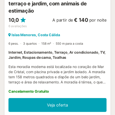
terraço e jardim, com animais de
estimação
10,0
€ 140
A partir de
por noite
6
avaliações
Islas Menores, Costa Cálida
6 pess.
3 quartos
158 m²
550 m para a costa
Internet, Estacionamento, Terraço, Ar condicionado, TV,
Jardim, Roupas de cama, Toalhas
Esta moradia moderna está localizada no coração de Mar
de Cristal, com piscina privada e jardim isolado. A moradia
tem 158 metros quadrados e dispõe de um belo jardim,
terraço e área de relaxamento. A moradia é térrea, o que
facilita a sua habitabilidade, e possui 3 quartos e 2 casas
Cancelamento Gratuito
de banho. O quarto principal tem um closet e casa de
banho privativa, os outros dois quartos partilham a
segunda casa de banho. A sala de estar é um amplo
Veja oferta
espaço aberto com portas de vidro que dão para o jardim
das traseiras e para a piscina. Há uma área de refeições e,