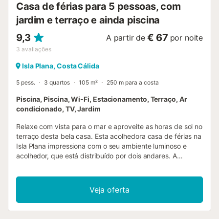
Casa de férias para 5 pessoas, com
jardim e terraço e ainda piscina
9,3
€ 67
A partir de
por noite
3
avaliações
Isla Plana, Costa Cálida
5 pess.
3 quartos
105 m²
250 m para a costa
Piscina, Piscina, Wi-Fi, Estacionamento, Terraço, Ar
condicionado, TV, Jardim
Relaxe com vista para o mar e aproveite as horas de sol no
terraço desta bela casa. Esta acolhedora casa de férias na
Isla Plana impressiona com o seu ambiente luminoso e
acolhedor, que está distribuído por dois andares. A
varanda oferece uma vista maravilhosa sobre o mar
próximo, enquanto o terraço é ideal para refeições ao ar
livre. O mobiliário acolhedor convida a ficar, e para um
Veja oferta
mergulho refrescante, a piscina comum é perfeita para
umas férias relaxantes com os seus entes queridos. A
região em torno de Isla Plana atrai os visitantes com o seu