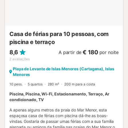
Casa de férias para 10 pessoas, com
piscina e terraço
8,6
€ 180
A partir de
por noite
2
avaliações
Playa de Levante de Islas Menores (Cartagena), Islas
Menores
10 pess.
5 quartos
280 m²
200 m para a costa
Piscina, Piscina, Wi-Fi, Estacionamento, Terraço, Ar
condicionado, TV
A apenas alguns metros da praia do Mar Menor, esta
espaçosa casa de férias com piscina dá-lhe as boas-
vindas. Gostaria de passar umas férias com a sua família
alargada ou amigos da família nas praias do Mar Menor ou