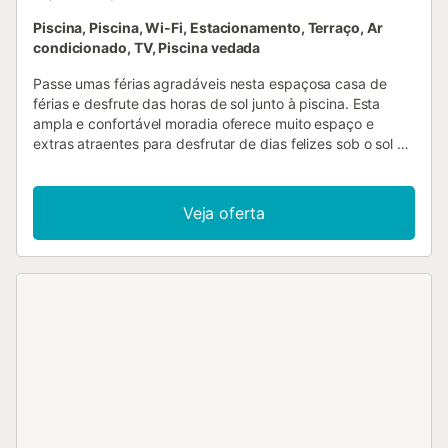
Piscina, Piscina, Wi-Fi, Estacionamento, Terraço, Ar
condicionado, TV, Piscina vedada
Passe umas férias agradáveis nesta espaçosa casa de
férias e desfrute das horas de sol junto à piscina. Esta
ampla e confortável moradia oferece muito espaço e
extras atraentes para desfrutar de dias felizes sob o sol do
sul de Espanha com um grupo maior. Poderá também
preparar deliciosas refeições juntos na cozinha espaçosa.
Joguem pingue-pongue, façam exercício na sala de
Veja oferta
fitness e reúnam-se para divertidas noites de jogos na
acolhedora sala de estar. O seu terraço coberto convida-o
a desfrutar de deliciosas refeições ao ar livre. Comece o
dia com um bom pequeno-almoço, dê um mergulho na
piscina e organize serões de churrasco com vinho e velas.
Descubra as encantadoras praias da Costa Cálida, passeie
pelas reservas naturais circundantes e conheça a rica
história de Cartagena, onde poderá visitar o
impressionante teatro romano ou passear pelo seu
encantador centro histórico. Não deixe de provar
deliciosas tapas num restaurante acolhedor....