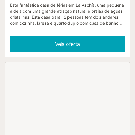
Esta fantástica casa de férias em La Azohía, uma pequena
aldeia com uma grande atração natural e praias de águas
cristalinas. Esta casa para 12 pessoas tem dois andares
com cozinha, lareira e quarto duplo com casa de banho
privativa. A piscina vedada oferece segurança para as
crianças. Com vista para as montanhas e apenas a 300
metros da praia, esta casa é ideal para famílias numerosas
Veja oferta
que procuram umas óptimas férias. No exterior, encontrará
um agradável alpendre coberto e há 2 bicicletas
disponíveis para excursões. La Azohía é um excelente
local para os amantes do mergulho e da pesca. Existem
vários restaurantes onde se pode saborear diferentes
tipos de arroz e peixe fresco da região....