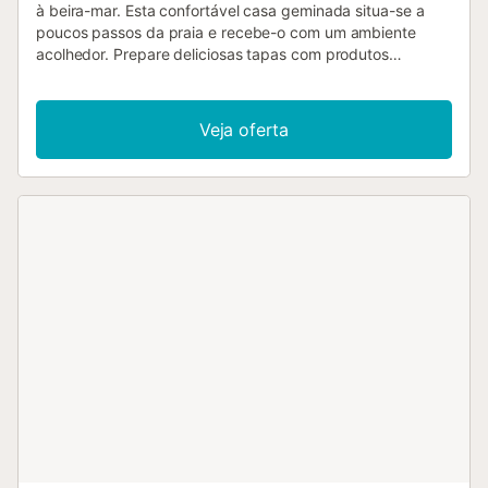
à beira-mar. Esta confortável casa geminada situa-se a
poucos passos da praia e recebe-o com um ambiente
acolhedor. Prepare deliciosas tapas com produtos
regionais, desfrute de refeições harmoniosas e organize
animadas noites de jogos. Veja as suas séries favoritas ou
mergulhe na leitura das suas férias no acolhedor sofá.
Veja oferta
Comece o dia com um aromático café expresso na
varanda antes de levar a toalha a tiracolo para dar um
mergulho no mar. À noite, deixe-se envolver pela
atmosfera mediterrânica com uma taça de vinho. A praia
de Azohia, a seus pés, não só é ideal para nadar, como
também é popular entre os mergulhadores durante todo o
ano. A área está rodeada por montanhas e é fantástica
para caminhadas e ciclismo. Descubra enseadas
tranquilas ao longo da costa ou miradouros como o
Miradouro do Jorel. Em locais como Isla Plana ou Puerto de
Mazarrón, encontrará inúmeras oportunidades para comer
fora, admirar os barcos no porto ou desfrutar de um
gelado na praia....