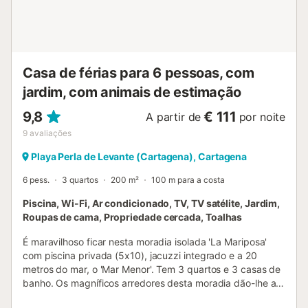
um dos melhores locais da região para praticar vela em
águas calmas, paddle surf e desfrutar de dias de praia em
família. A Playa de Calblanque, a cerca de 24 minutos da
villa, oferece um trecho mais tranquilo de costa protegida
com trilhos para caminhadas e praia...
Casa de férias para 6 pessoas, com
jardim, com animais de estimação
9,8
€ 111
A partir de
por noite
9
avaliações
Playa Perla de Levante (Cartagena), Cartagena
6 pess.
3 quartos
200 m²
100 m para a costa
Piscina, Wi-Fi, Ar condicionado, TV, TV satélite, Jardim,
Roupas de cama, Propriedade cercada, Toalhas
É maravilhoso ficar nesta moradia isolada 'La Mariposa'
com piscina privada (5x10), jacuzzi integrado e a 20
metros do mar, o 'Mar Menor'. Tem 3 quartos e 3 casas de
banho. Os magníficos arredores desta moradia dão-lhe a
sensação de estar no paraíso. Palmeiras ondulantes, vista