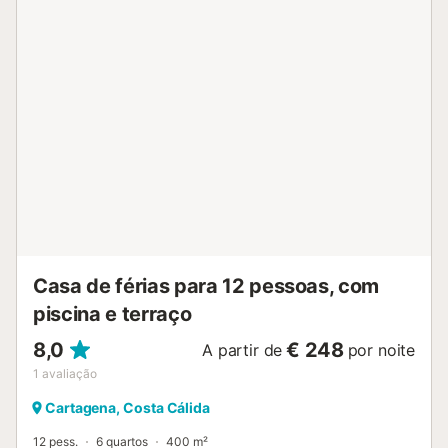
exterior, encontram 2 varandas privadas descobertas mas
com toldos retráteis, com vista para a montanha e um
duche exterior. A piscina comunitária exterior, à porta da
casa, é perfeita para se refrescarem durante a estadia. A
piscina está disponível desde a Páscoa até 1 de
novembro. Para estacionamento, têm 1 lugar de garagem
privado em parque subterrâneo sob a casa e
estacionamento gratuito na rua. É permitida 1 mascote.
Não são permitidos eventos na propriedade....
Casa de férias para 12 pessoas, com
piscina e terraço
8,0
€ 248
A partir de
por noite
1
avaliação
Cartagena, Costa Cálida
12 pess.
6 quartos
400 m²