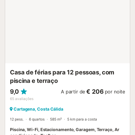
Casa de férias para 12 pessoas, com
piscina e terraço
9,0
€ 206
A partir de
por noite
65
avaliações
Cartagena, Costa Cálida
12 pess.
6 quartos
585 m²
5 km para a costa
Piscina, Wi-Fi, Estacionamento, Garagem, Terraço, Ar