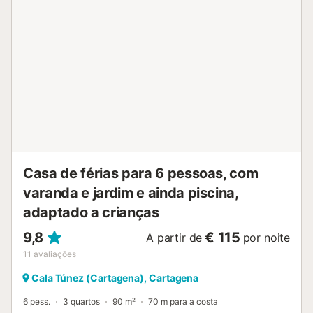
alojamento. São fornecidas toalhas de praia e existe
arrecadação partilhada para bicicletas. REGRAS
IMPORTANTES: - Ocupação máxima estrita: 8 pessoas.
Não é permitido exceder este número em nenhuma
circunstância. - Eventos, festas e visitas de pessoas não
alojadas são estritamente proibidos. - A música deve
manter-se a um volume respeitador e ser desligada após
as 22h. - O incumprimento destas regras pode resultar no
cancelamento imediato da reserva e perda da caução....
Casa de férias para 6 pessoas, com
varanda e jardim e ainda piscina,
adaptado a crianças
9,8
€ 115
A partir de
por noite
11
avaliações
Cala Túnez (Cartagena), Cartagena
6 pess.
3 quartos
90 m²
70 m para a costa