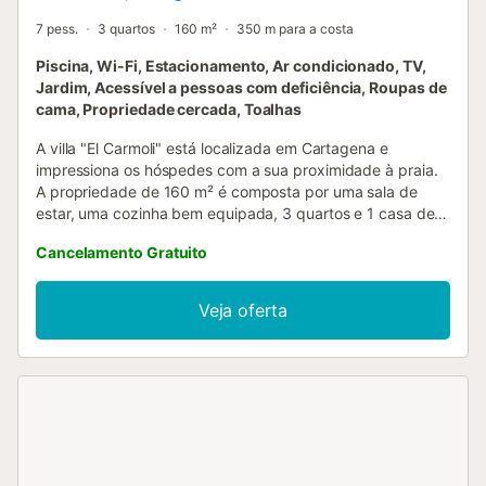
7 pess.
3 quartos
160 m²
350 m para a costa
Piscina, Wi-Fi, Estacionamento, Ar condicionado, TV,
Jardim, Acessível a pessoas com deficiência, Roupas de
cama, Propriedade cercada, Toalhas
A villa "El Carmoli" está localizada em Cartagena e
impressiona os hóspedes com a sua proximidade à praia.
A propriedade de 160 m² é composta por uma sala de
estar, uma cozinha bem equipada, 3 quartos e 1 casa de
banho, bem como um WC adicional e pode acomodar 8
Cancelamento Gratuito
pessoas. As comodidades adicionais incluem um espaço
de trabalho dedicado para escritório em casa, televisão
por cabo, ar condicionado na sala de estar, uma
Veja oferta
ventoinha, bem como uma máquina de lavar roupa.
Também está disponível um berço para bebés. Bem-vindo
ao nosso deslumbrante aluguer de férias! Esta
propriedade possui uma variedade de comodidades de
luxo para que possa desfrutar. Entre no seu próprio oásis
privado ao ar livre, com uma piscina aquecida e um belo
jardim. Relaxe e apanhe banhos de sol num dos três
terraços abertos, ou encontre sombra no terraço coberto.