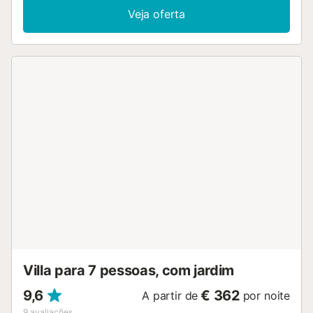
adicionais incluem Wi-Fi, ar condicionado, uma televisão,
Veja oferta
uma máquina de lavar roupa, um berço e uma cadeira alta.
Existe ainda a possibilidade de solicitar uma cama extra
para crianças, mediante um custo adicional. A área
exterior da propriedade é encantadora. Uma piscina
refrescante está rodeada por espreguiçadeiras e
palmeiras, enquanto pequenos passadiços o levarão sobre
um belo lago com nenúfares até uma área de refeições à
sombra, bem como uma grande cama exterior onde
poderá descansar nas tardes quentes. Além disso, dispõe
de amplos terraços cobertos com uma área de estar e
uma cozinha exterior (incluindo churrasco) para preparar
refeições frescas em conjunto. A partir desta área exterior,
não deixe de admirar a vista para as montanhas
circundantes. O porto de Santa Eulália, com a sua coleção
de lojas, supermercados, restaurantes e cafés, fica apenas
a 1,4 km ou a 4 minutos de carro. Aqui também pode
visitar a praia local, Platja de Santa Eulalia. Além disso,
algumas praias muito famosas - como Cala N...
Villa para 7 pessoas, com jardim
9,6
€ 362
A partir de
por noite
9
avaliações