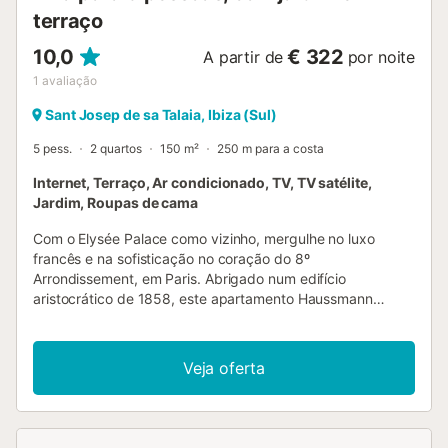
terraço
10,0
€ 322
A partir de
por noite
1
avaliação
Sant Josep de sa Talaia, Ibiza (Sul)
5 pess.
2 quartos
150 m²
250 m para a costa
Internet, Terraço, Ar condicionado, TV, TV satélite,
Jardim, Roupas de cama
Com o Elysée Palace como vizinho, mergulhe no luxo
francês e na sofisticação no coração do 8º
Arrondissement, em Paris. Abrigado num edifício
aristocrático de 1858, este apartamento Haussmann
representa uma história histórica representativa da "arte
de viver" à la Française no século XIX. Art de Vivre Élysée
oferece um sentimento de castelo para os viajantes
Veja oferta
epicúricos que desfrutam de grandes espaços interiores,
cercados pelas melhores coisas da vida, tanto em casa
quanto na porta. Este aluguer de férias exibe antiguidades
cuidadosamente coletadas, justapostas com móveis