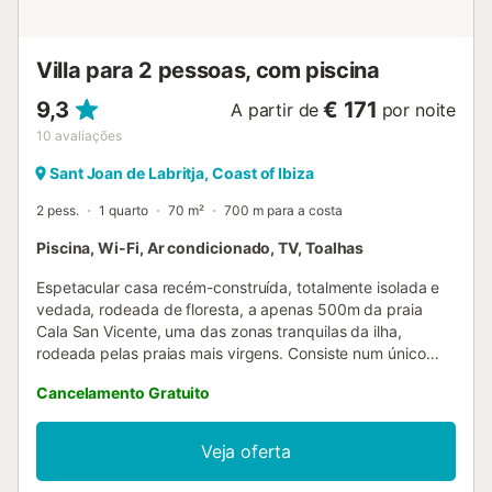
Villa para 2 pessoas, com piscina
9,3
€ 171
A partir de
por noite
10
avaliações
Sant Joan de Labritja, Coast of Ibiza
2 pess.
1 quarto
70 m²
700 m para a costa
Piscina, Wi-Fi, Ar condicionado, TV, Toalhas
Espetacular casa recém-construída, totalmente isolada e
vedada, rodeada de floresta, a apenas 500m da praia
Cala San Vicente, uma das zonas tranquilas da ilha,
rodeada pelas praias mais virgens. Consiste num único
quarto, ideal para casais ou famílias com crianças
Cancelamento Gratuito
pequenas. A cozinha está muito bem equipada com tudo o
que é necessário e muito mais. Churrasqueira e gazebo
onde pode desfrutar de jantares românticos à luz da lua,
Veja oferta
junto à piscina, alpendre onde pode dormir a sesta. É
necessário um carro para aceder a todas as villas! Por