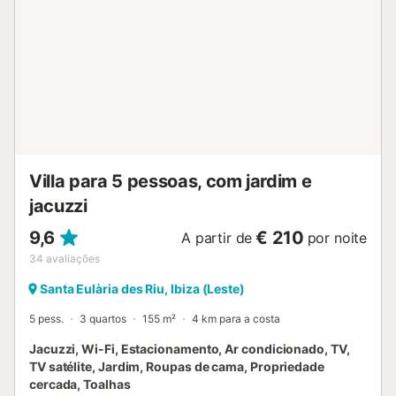
onde encontrará uma variedade de lojas, atracções e
restaurantes. Um lugar de estacionamento está disponível
na propriedade. Os animais de estimação só são
permitidos mediante pedido prévio. As festas não são
permitidas. A propriedade tem uma entrada livre de
degraus, as portas são largas e de fácil acesso. São
fornecidas toalhas de praia/piscina. A propriedade oferece
produtos caseiros/homográficos. Esta propriedade tem
directrizes para ajudar os hóspedes com a separação
correcta dos resíduos, mais informações são fornecidas no
Villa para 5 pessoas, com jardim e
local....
jacuzzi
9,6
€ 210
A partir de
por noite
34
avaliações
Santa Eulària des Riu, Ibiza (Leste)
5 pess.
3 quartos
155 m²
4 km para a costa
Jacuzzi, Wi-Fi, Estacionamento, Ar condicionado, TV,
TV satélite, Jardim, Roupas de cama, Propriedade
cercada, Toalhas