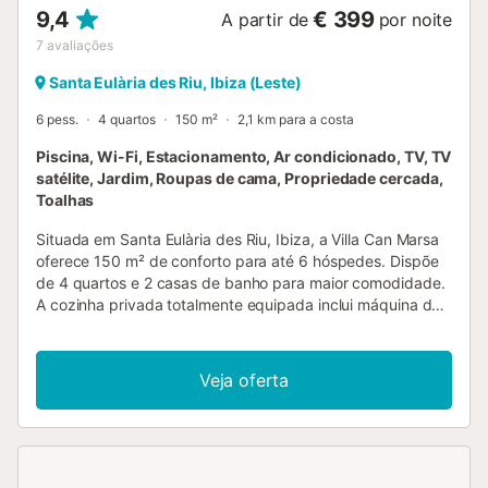
9,4
€ 399
A partir de
por noite
7
avaliações
Santa Eulària des Riu, Ibiza (Leste)
6 pess.
4 quartos
150 m²
2,1 km para a costa
Piscina, Wi-Fi, Estacionamento, Ar condicionado, TV, TV
satélite, Jardim, Roupas de cama, Propriedade cercada,
Toalhas
Situada em Santa Eulària des Riu, Ibiza, a Villa Can Marsa
oferece 150 m² de conforto para até 6 hóspedes. Dispõe
de 4 quartos e 2 casas de banho para maior comodidade.
A cozinha privada totalmente equipada inclui máquina de
café para o vosso pequeno-almoço. Entre as comodidades
essenciais encontram-se Wi-Fi de alta velocidade ideal
para videochamadas, televisão, ar condicionado e
Veja oferta
aquecimento na sala de estar e corredor, máquina de lavar
roupa e secador de roupa. Para famílias com crianças,
estão disponíveis cama de bebé e cadeira alta. No
exterior, desfrutem do jardim privado e duche exterior,
além de vistas para a montanha. Relaxe em 2 terraços