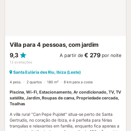
propriedade, bem como espaço para motos e bicicletas.
Animais de estimação são permitidos. O Wi-Fi é adequado
para videochamadas. Os lençóis estão incluídos. Não é
permitida a realização de festas ou eventos na
propriedade....
Villa para 4 pessoas, com jardim
9,3
€ 279
A partir de
por noite
12
avaliações
Santa Eulària des Riu, Ibiza (Leste)
4 pess.
2 quartos
180 m²
8 km para a costa
Piscina, Wi-Fi, Estacionamento, Ar condicionado, TV, TV
satélite, Jardim, Roupas de cama, Propriedade cercada,
Toalhas
A villa rural "Can Pepe Pujolet" situa-se perto de Santa
Gertrudis, no coração de Ibiza, e é perfeita para férias
tranquilas e relaxantes em família, enquanto fica apenas a