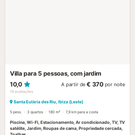
criado pelas plantas mediterrânicas. O grande jardim com
árvores de fruto e amplo relvado oferece muito espaço
para descansar, e há balizas de futebol, campo de
basquetebol, campo de ténis e mesa de pingue-pongue
para actividades desportivas. Um bar, restaurante e
supermercado ficam apenas a 650 metros ou 8 minutos a
pé, e a praia de Cala Pada está a apenas 2,3 km, sendo
um local fantástico para os amantes da praia. Cursos de
mergulho e snorkeling também estão disponíveis por um
custo adicional. Há estacionamento disponível na
propriedade. Roupa de cama e toalhas estão incluídas. A
casa dispõe de sistema de eletricidade fotovoltaica...
Villa para 5 pessoas, com jardim
10,0
€ 370
A partir de
por noite
18
avaliações
Santa Eulària des Riu, Ibiza (Leste)
5 pess.
3 quartos
180 m²
7,9 km para a costa
Piscina, Wi-Fi, Estacionamento, Ar condicionado, TV, TV
satélite, Jardim, Roupas de cama, Propriedade cercada,
Toalhas