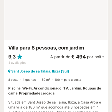
Existe um quarto adicional com duas camas extra
(mediante pedido prévio ao proprietário). O consumo
normal de eletricidade é de 15 kW por dia; se excederem
devido a uso pouco responsável, poderá ser cobrada uma
taxa extra. Não há churrasqueira devido à localização em
área protegida, mas há uma chapa elétrica. Pode ser
disponibilizada 1 canoa. Festas não são permitidas.
Serviço de limpeza durante a estadia disponível mediante
custo adicional. Há um custo extra para check-in tardio
Villa para 8 pessoas, com jardim
após as 20h e ...
9,3
€ 494
A partir de
por noite
4
avaliações
Sant Josep de sa Talaia, Ibiza (Sul)
8 pess.
4 quartos
180 m²
100 m para a costa
Piscina, Wi-Fi, Ar condicionado, TV, Jardim, Roupas de
cama, Propriedade cercada
Situada em Sant Josep de sa Talaia, Ibiza, a Casa Arola é
uma villa de 180 m² que acomoda até 8 hóspedes em 4