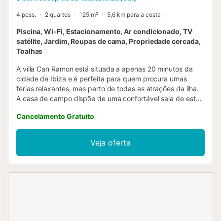
4 pess.
2 quartos
125 m²
5,6 km para a costa
Piscina, Wi-Fi, Estacionamento, Ar condicionado, TV
satélite, Jardim, Roupas de cama, Propriedade cercada,
Toalhas
A villa Can Ramon está situada a apenas 20 minutos da
cidade de Ibiza e é perfeita para quem procura umas
férias relaxantes, mas perto de todas as atrações da ilha.
A casa de campo dispõe de uma confortável sala de estar,
uma cozinha bem equipada, 2 quartos e uma casa de
Cancelamento Gratuito
banho, e tem capacidade para 4 pessoas. Dispõe ainda
de Wi-Fi, ar condicionado em todos os quartos, televisão
por satélite, um berço e uma cadeira alta. A área exterior
Veja oferta
de 300 m² tem tudo ao seu alcance e mima os seus
hóspedes com uma piscina de 40 m², 2 terraços cobertos
e uma acolhedora área de churrasco onde poderá
desfrutar de deliciosas refeições. O destaque é a vista
fantástica para a baía de Sant Antoni e o pôr do sol sobre
Es Vedrà nas noites quentes. Um restaurante fica a apenas
500 m e o supermercado mais próximo está a 5,8 km em
Sant Josep de Sa Talaia. A bela praia de areia s'Arenal de