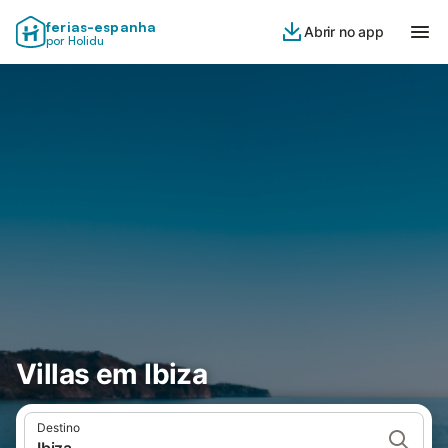
ferias-espanha
Abrir no app
por Holidu
Villas em Ibiza
Destino