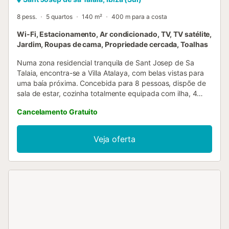
8 pess.
5 quartos
140 m²
400 m para a costa
Wi-Fi, Estacionamento, Ar condicionado, TV, TV satélite,
Jardim, Roupas de cama, Propriedade cercada, Toalhas
Numa zona residencial tranquila de Sant Josep de Sa
Talaia, encontra-se a Villa Atalaya, com belas vistas para
uma baía próxima. Concebida para 8 pessoas, dispõe de
sala de estar, cozinha totalmente equipada com ilha, 4
quartos e 4 casas de banho. Inclui ainda WLAN, ar
Cancelamento Gratuito
condicionado, televisão por satélite, proteção para
escadas para crianças, 2 berços e 1 cadeira alta. O
destaque é o fantástico espaço exterior, com vista
Veja oferta
deslumbrante para a baía, várias varandas mobiladas,
jardim e duches exteriores. Relaxem entre plantas
mediterrânicas e esqueçam o stress do dia a dia. A poucos
passos encontram um supermercado, restaurante e a
praia de Cala Vadella a 100 m. Um caminho leva-vos
diretamente da casa à praia, sem necessidade de carro
durante a estadia. Há 3 a 4 lugares de estacionamento na
propriedade. Animais de estimação são permitidos
(mediante pedido). Roupa de cama e toalhas incluídas.