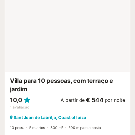
cobertos privados e 1 terraço descoberto, perfeitos para
refeições ao ar livre com o vosso grelhador privado. A
piscina exterior privada garante momentos refrescantes
durante a estadia. Têm ao vosso dispor um lugar de
estacionamento partilhado no local. É permitido fumar na
propriedade, mas não são permitidos eventos. Toalhas de
praia são fornecidas para vossa comodidade. A
localização é conveniente, perto de transportes públicos e
da praia. O self check-in facilita a vossa chegada. Os
anfitriões residem no local, mas não na propriedade
reservada....
Villa para 10 pessoas, com terraço e
jardim
10,0
€ 544
A partir de
por noite
1
avaliação
Sant Joan de Labritja, Coast of Ibiza
10 pess.
5 quartos
300 m²
500 m para a costa