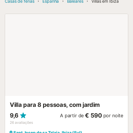
Casas de férias
Espanha
Baleares
Villas em Ibiza
Villa para 8 pessoas, com jardim
9,6
€ 590
A partir de
por noite
26
avaliações
Sant Josep de sa Talaia, Ibiza (Sul)