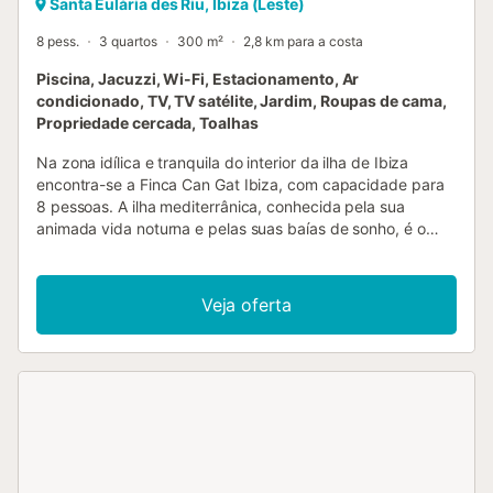
Santa Eulària des Riu, Ibiza (Leste)
8 pess.
3 quartos
300 m²
2,8 km para a costa
Piscina, Jacuzzi, Wi-Fi, Estacionamento, Ar
condicionado, TV, TV satélite, Jardim, Roupas de cama,
Propriedade cercada, Toalhas
Na zona idílica e tranquila do interior da ilha de Ibiza
encontra-se a Finca Can Gat Ibiza, com capacidade para
8 pessoas. A ilha mediterrânica, conhecida pela sua
animada vida noturna e pelas suas baías de sonho, é o
local perfeito para umas férias inesquecíveis com amigos
ou familiares. A villa tem 2 pisos e está equipada com uma
acolhedora sala de estar com uma grande mesa para
Veja oferta
convívio, uma cozinha bem equipada, 3 quartos (um dos
quais se situa no piso superior e dispõe de uma cama de
casal e um sofá-cama para 2 pessoas) e 3 casas de
banho. Dispõe ainda de Wi-Fi, ar condicionado em todos
os quartos, televisão por satélite, um pequeno ginásio, um
berço e uma cadeira de alimentação. O ponto alto do
alojamento é a sua espaçosa área exterior, com plantas
muito bem cuidadas e com uma piscina para se refrescar
nos dias quentes, equipada com confortáveis