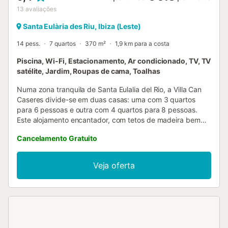
13
avaliações
Santa Eulària des Riu, Ibiza (Leste)
14 pess.
7 quartos
370 m²
1,9 km para a costa
Piscina, Wi-Fi, Estacionamento, Ar condicionado, TV, TV
satélite, Jardim, Roupas de cama, Toalhas
Numa zona tranquila de Santa Eulalia del Rio, a Villa Can
Caseres divide-se em duas casas: uma com 3 quartos
para 6 pessoas e outra com 4 quartos para 8 pessoas.
Este alojamento encantador, com tetos de madeira bem
conservados e paredes de pedra, é ideal para férias com
Cancelamento Gratuito
amigos ou toda a família. A propriedade inclui 2 salas de
estar, uma cozinha bem equipada e 5 casas de banho (3
delas em suite), acomodando confortavelmente até 14
Veja oferta
hóspedes. As comodidades incluem Wi-Fi, ventoinhas, TV
por satélite, 2 camas de bebé e 2 cadeiras altas. No
exterior, uma bela piscina de água salgada de 63 m²
convida-vos a refrescar-se após banhos de sol. Podem
desfrutar de refeições na longa mesa do pátio, iluminado à
noite, ou simplesmente relaxar no ambiente de férias