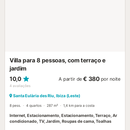
Sant Antoni fica a 7 km ou 12 minutos de carro. O
proprietário da casa oferece um pequeno pacote de boas-
vindas. Uma cama extra pode ser fornecida para uma 5ª
pessoa mediante pedido e com um suplemento. O
proprietário da casa proíbe festas. Por favor, tenha
cuidado com o consumo de eletricidade. Existe
estacionamento disponível na propriedade. Animais de
estimação são permitidos (mediante pedido). Pequenos
animais de estimação são geralmente bem-vindos. Lençóis
e toalhas estão incluídos no preço....
Villa para 8 pessoas, com terraço e
jardim
10,0
€ 380
A partir de
por noite
4
avaliações
Santa Eulària des Riu, Ibiza (Leste)
8 pess.
4 quartos
287 m²
1,4 km para a costa
Internet, Estacionamento, Estacionamento, Terraço, Ar
condicionado, TV, Jardim, Roupas de cama, Toalhas