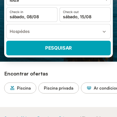
Ibiza
Check-in
Check-out
sábado, 08/08
sábado, 15/08
Hospédes
PESQUISAR
Encontrar ofertas
Piscina
Piscina privada
Ar condici