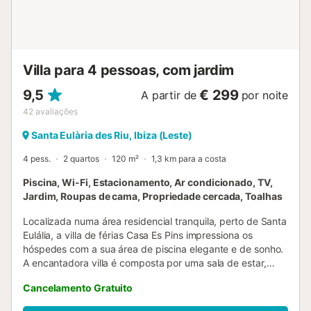
chegará ao centro de Sandra Gertrudis, uma cidade
tradicional de Ibiza com uma igreja na sua praça principal,
assim como muitos bares e restaurantes na praça e nas
ruas circundantes. As pequenas lojas boutique,
restaurantes trendy, e casa de leilões, a cidade combina
Villa para 4 pessoas, com jardim
tradição...
9,5
€ 299
A partir de
por noite
42
avaliações
Santa Eulària des Riu, Ibiza (Leste)
4 pess.
2 quartos
120 m²
1,3 km para a costa
Piscina, Wi-Fi, Estacionamento, Ar condicionado, TV,
Jardim, Roupas de cama, Propriedade cercada, Toalhas
Localizada numa área residencial tranquila, perto de Santa
Eulália, a villa de férias Casa Es Pins impressiona os
hóspedes com a sua área de piscina elegante e de sonho.
A encantadora villa é composta por uma sala de estar,
uma moderna cozinha bem equipada, 2 quartos (um com
Cancelamento Gratuito
2 camas individuais), bem como 2 casas de banho e pode,
portanto, acomodar 4 pessoas. As comodidades