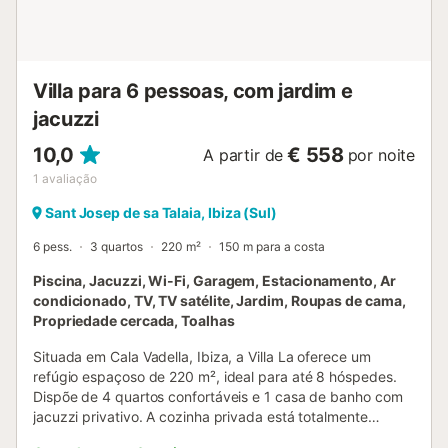
alojamento. Estão disponíveis lugares de estacionamento
na propriedade. A roupa de cama e as toalhas estão
incluídas no preço. É possível separar as camas king-size
para fazer 2 camas individuais. É necessário um carro ...
Villa para 6 pessoas, com jardim e
jacuzzi
10,0
€ 558
A partir de
por noite
1
avaliação
Sant Josep de sa Talaia, Ibiza (Sul)
6 pess.
3 quartos
220 m²
150 m para a costa
Piscina, Jacuzzi, Wi-Fi, Garagem, Estacionamento, Ar
condicionado, TV, TV satélite, Jardim, Roupas de cama,
Propriedade cercada, Toalhas
Situada em Cala Vadella, Ibiza, a Villa La oferece um
refúgio espaçoso de 220 m², ideal para até 8 hóspedes.
Dispõe de 4 quartos confortáveis e 1 casa de banho com
jacuzzi privativo. A cozinha privada está totalmente
equipada com frigorífico e máquina de café. Conta ainda