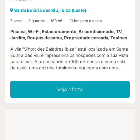
Santa Eulària des Riu, Ibiza (Leste)
7 pess.
3 quartos
160 m²
1,3 km para a costa
Piscina, Wi-Fi, Estacionamento, Ar condicionado, TV,
Jardim, Roupas de cama, Propriedade cercada, Toalhas
A vila "S'hort des Baladres Ibiza" está localizada em Santa
Eulària des Riu e impressiona os hóspedes com a sua vista
para o mar. A propriedade de 160 m² consiste numa sala
de estar, uma cozinha totalmente equipada com uma
máquina de lavar louça, 3 quartos e 2 casas de banho,
bem como uma casa de banho adicional, podendo assim
acomodar 7 pessoas. Outras comodidades incluem Wi-Fi
Veja oferta
(adequado para chamadas de vídeo), uma TV com leitor
de DVD, ar condicionado, aquecimento, bem como uma
máquina de lavar roupa. Uma cama de bebé e uma
cadeira alta estão também disponíveis. A sua área exterior
privada inclui uma piscina vedada, um jardim, um terraço
aberto, um terraço coberto, um barbecue, um parque
infantil e um duche exterior. A propriedade tem uma
excelente localização a 2 km do mar e do centro da aldeia,