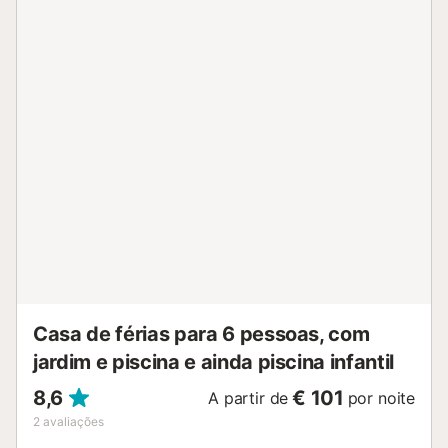
espaçosa villa dispõe de uma área exterior privada com
uma piscina, jardim, terraço descoberto, terraço coberto,
varanda, comodidades para churrascos, parque infantil e
chuveiro exterior. A propriedade está localizada a 200
metros da Praia La Barrosa e a 2 minutos a pé da Praia
Sancti Petri. O anfitrião recomenda refeições no
Restaurante Popeye, localizado a 3,5 km da propriedade.
Existem 4 lugares de estacionamento disponíveis na
propriedade, e estacionamento gratuito na rua também
está disponível. Não são permitidos animais de estimação
nem fumar no interior da casa. Esta propriedade não
dispõe de ar condicionado. A propriedade tem acesso sem
degraus. Este imóvel dispõe de iluminação
energeticamente eficiente....
Casa de férias para 6 pessoas, com
jardim e piscina e ainda piscina infantil
8,6
€ 101
A partir de
por noite
2
avaliações