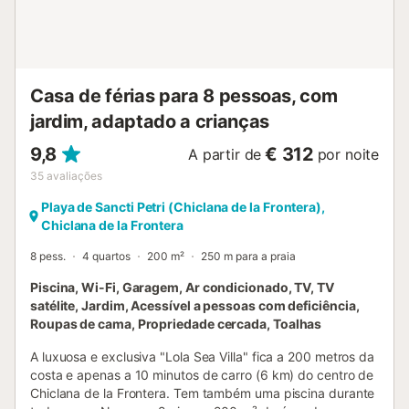
estimação. Não é permitido fumar, reorganizar o mobiliário
e convidar hóspedes não registados nesta propriedade.
Os hóspedes devem fechar todas as janelas, desligar o ar
condicionado e ativar um alarme antes de saírem do local.
Em caso de perda da chave, será cobra...
Casa de férias para 8 pessoas, com
jardim, adaptado a crianças
9,8
€ 312
A partir de
por noite
35
avaliações
Playa de Sancti Petri (Chiclana de la Frontera),
Chiclana de la Frontera
8 pess.
4 quartos
200 m²
250 m para a praia
Piscina, Wi-Fi, Garagem, Ar condicionado, TV, TV
satélite, Jardim, Acessível a pessoas com deficiência,
Roupas de cama, Propriedade cercada, Toalhas
A luxuosa e exclusiva "Lola Sea Villa" fica a 200 metros da
costa e apenas a 10 minutos de carro (6 km) do centro de
Chiclana de la Frontera. Tem também uma piscina durante