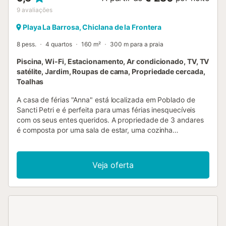
9
avaliações
Playa La Barrosa, Chiclana de la Frontera
8 pess.
4 quartos
160 m²
300 m para a praia
Piscina, Wi-Fi, Estacionamento, Ar condicionado, TV, TV
satélite, Jardim, Roupas de cama, Propriedade cercada,
Toalhas
A casa de férias "Anna" está localizada em Poblado de
Sancti Petri e é perfeita para umas férias inesquecíveis
com os seus entes queridos. A propriedade de 3 andares
é composta por uma sala de estar, uma cozinha
totalmente equipada com uma máquina de lavar louça, 4
quartos e 3 casas de banho, bem como um WC adicional e
pode, portanto, acomodar 8 pessoas. As comodidades
Veja oferta
adicionais incluem Wi-Fi de alta velocidade (adequado
para chamadas de vídeo), uma televisão inteligente com
serviços de streaming, ar condicionado, uma máquina de
lavar roupa e uma máquina de secar roupa. Este aluguer
de férias dispõe de um espaço exterior privado com uma
piscina, jardim, terraço, varanda, grelhador e chuveiro