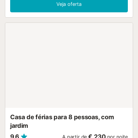
espresso e de filtro para maior comodidade. Entre as
Veja oferta
comodidades destacam-se Wi-Fi de alta velocidade
adequado para videochamadas, ar condicionado,
televisão, máquina de lavar roupa e uma zona de trabalho
dedicada. Famílias com crianças beneficiam de berço
disponível e acesso a um parque infantil partilhado.
Desfrutem do jardim privado, terraço coberto e varanda
com belas vistas. A piscina exterior privada e o duche ao
ar livre são ideais para relaxar e refrescar-se. O barbecue
privado permite-vos saborear refeições ao ar livre. A
propriedade dispõe de 3 lugares de estacionamento
partilhados no recinto. São permitidos até 2 animais de
estimação. Não são permitidos eventos na propriedade. O
self check-in está disponível e podem organizar serviços
de babysitting mediante custo adicional. A villa tem uma
localização excelente perto da praia, ideal para atividades
à beira-mar e descanso....
Casa de férias para 8 pessoas, com
jardim
9,6
€ 230
A partir de
por noite