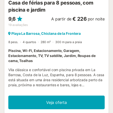
Casa de férias para 8 pessoas, com
piscina e jardim
9,6
€ 226
A partir de
por noite
19
avaliações
Playa La Barrosa, Chiclana de la Frontera
8 pess.
4 quartos
280 m²
300 m para a praia
Piscina, Wi-Fi, Estacionamento, Garagem,
Estacionamento, TV, TV satélite, Jardim, Roupas de
cama, Toalhas
Vila clássica e confortável com piscina privada em La
Barrosa, Costa de la Luz, Espanha, para 8 pessoas. A casa
está situada em uma área residencial arborizada perto da
praia, próxima a restaurantes e bares, lojas e
supermercados, a apenas 200 m da praia de La Barrosa. A
vila possui 4 quartos e 4 banheiros, distribuídos entre a
acomodação principal e uma casa de jardim. A
Veja oferta
acomodação oferece um jardim gramado com árvores e
uma grande piscina. A proximidade da praia, lugares para