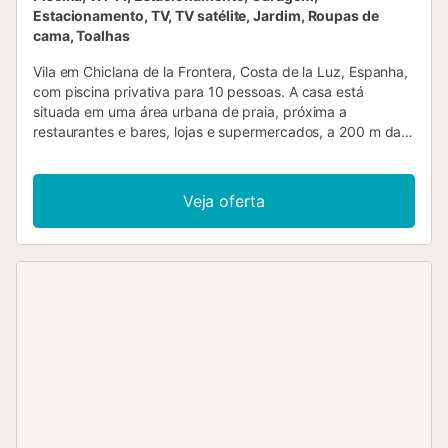
Estacionamento, TV, TV satélite, Jardim, Roupas de
cama, Toalhas
Vila em Chiclana de la Frontera, Costa de la Luz, Espanha,
com piscina privativa para 10 pessoas. A casa está
situada em uma área urbana de praia, próxima a
restaurantes e bares, lojas e supermercados, a 200 m da
praia de La Barrosa e a 10 km de Chiclana. A casa possui
4 quartos e 3 banheiros. O alojamento oferece um jardim
gramado com árvores. A proximidade da praia, locais para
Veja oferta
compras, atividades esportivas, opções de
entretenimento, lugares para sair, pontos turísticos e
cultura tornam esta uma excelente vila para passar suas
férias na Espanha com família ou amigos. Interior da vila
sala de estar com televisão e aparelho de DVD 4 quartos e
3 banheiros antena de satélite (espanhol e inglês) área de
lavanderia com máquina de lavar O andar principal é
acessível apenas por fora. Cozinha cozinha com fogão de
indução, forno elétrico, micro-ondas, máquina de lavar
louça, refrigerador, freezer, cafeteira, chaleira elétrica e
torradeira Quartos e banheiros quarto com 4 beliches
(medindo 190 por 90 cm) 3 quartos, cada um com 2