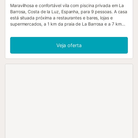
Maravilhosa e confortável vila com piscina privada em La
Barrosa, Costa de la Luz, Espanha, para 9 pessoas. A casa
está situada próxima a restaurantes e bares, lojas e
supermercados, a 1 km da praia de La Barrosa e a 7 km
de Chiclana de la Frontera. A casa possui 4 quartos e 4
banheiros. A acomodação oferece muita privacidade, um
maravilhoso jardim gramado com árvores e uma
Veja oferta
encantadora piscina. Seu conforto e a proximidade da
praia, áreas comerciais, atividades esportivas, opções de
entretenimento, vida noturna, pontos turísticos e cultura
fazem desta uma vila ideal para passar suas férias na
Espanha com a família ou amigos. Interior da vila - sala de
estar com ar-condicionado e televisão - sala de jantar com
ar-condicionado - 4 quartos e 4 banheiros - televisão a
cabo (espanhol) - máquina de lavar e secadora na cozinha
Cozinha - cozinha com fogão elétrico, forno elétrico,
micro-ondas, máquina de lavar louça, refrigerador-
congelador, cafeteira, torradeira e espremedor Quartos e
banheiros - quarto com ar-condicionado, cama queen size
(medindo 190 por 150 cm), cama de solteiro (medindo 190
por 90 cm), televisão e banheiro privativo - quarto com ar-
condicionado e beliche (medindo 190 por 90 cm) - quarto