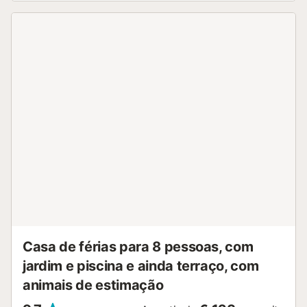
fazer compras, atividades esportivas, opções de
entretenimento, locais para sair, pontos turísticos e cultura
tornam esta uma vila ideal para passar suas férias na
Espanha com a família ou amigos. Interior da acomodação
principal da vila vila de 2 andares sala de estar/jantar com
ar-condicionado e televisão varanda 3 quartos e 3
banheiros antena de satélite (espanhol, Netflix e Amazon
Prime) lavanderia com máquina de lavar O andar principal
é acessível apenas do exterior. Cozinha da acomodação
principal cozinha com fogão a gás, forno elétrico, micro-
ondas, máquina de lavar louça, refrigerador-congelador,
máquina de café, chaleira elétrica, liquidificador e
torradeira Quartos e banheiros da acomodação principal
quarto com ar-condicionado com cama queen size
(medindo 190 por 150 cm) e banheiro privativo 2 quartos
com ar-condicionado, cada um com 2 camas de solteiro
(medindo 200 por 90 cm) banheiro privativ...
Casa de férias para 8 pessoas, com
jardim e piscina e ainda terraço, com
animais de estimação