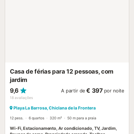
aquecida durante os meses de inverno por uma taxa diária
adicional. Uma cama de bebé e uma cadeira alta podem
ser fornecidas, se solicitadas. Através das portas de vidro
deslizantes da sala de estar, que podem ser
completamente abertas, pode aceder à extravagante área
exterior. Uma piscina infinita de 24 m², um duche exterior,
mobiliário de sala de estar, churrasco, espreguiçadeiras e
uma grande área de utilização livre convidam-no a passar
umas férias agradáveis. Restaurantes e supermercados
encontram-se num raio de 750 m e a paragem de
autocarro mais próxima fica a 600 m do alojamento. Uma
curta caminhada de menos de 200 m leva-o da...
Casa de férias para 12 pessoas, com
jardim
9,6
€ 397
A partir de
por noite
18
avaliações
Playa La Barrosa, Chiclana de la Frontera
12 pess.
6 quartos
320 m²
50 m para a praia
Wi-Fi, Estacionamento, Ar condicionado, TV, Jardim,