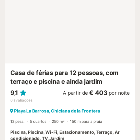
exterior. As ligações de transportes públicos estão
localizadas a curta distância a pé. Está disponível um lugar
de estacionamento na propriedade. Não são permitidos
animais de estimação e não é permitido fumar. São
fornecidas toalhas de praia/piscina. Para estadias
superiores a 7 dias, a roupa de cama será mudada
semanalmente....
Casa de férias para 12 pessoas, com
terraço e piscina e ainda jardim
9,1
€ 403
A partir de
por noite
6
avaliações
Playa La Barrosa, Chiclana de la Frontera
12 pess.
5 quartos
250 m²
150 m para a praia
Piscina, Piscina, Wi-Fi, Estacionamento, Terraço, Ar
condicionado, TV, Jardim