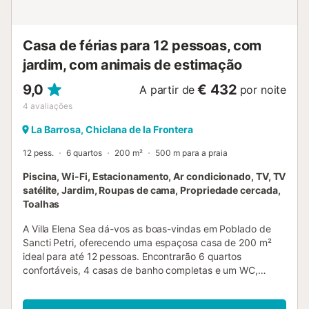
com ar-condicionado, cama queen size (medindo 190 por
150 cm), televisão e banheiro privativo - quarto com ar-
condicionado e 2 camas de solteiro (medindo 190 por 90
Casa de férias para 12 pessoas, com
cm) - 2 banheir...
jardim, com animais de estimação
9,0
€ 432
A partir de
por noite
4
avaliações
La Barrosa, Chiclana de la Frontera
12 pess.
6 quartos
200 m²
500 m para a praia
Piscina, Wi-Fi, Estacionamento, Ar condicionado, TV, TV
satélite, Jardim, Roupas de cama, Propriedade cercada,
Toalhas
A Villa Elena Sea dá-vos as boas-vindas em Poblado de
Sancti Petri, oferecendo uma espaçosa casa de 200 m²
ideal para até 12 pessoas. Encontrarão 6 quartos
confortáveis, 4 casas de banho completas e um WC,
perfeitos para acomodar o vosso grupo. A cozinha privada
está totalmente equipada, incluindo máquina de café