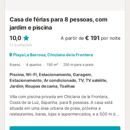
por 135cm) quarto com ar condicionado, 2 camas de
solteiro (medindo 190 por 105cm) banheiro privativo com
pia, combinação de banheira/chuveiro, bidê e vaso
Casa de férias para 8 pessoas, com
sanitário banheiro com pia, combinação de banheira/ch...
jardim e piscina
10,0
€ 191
A partir de
por noite
12
avaliações
Playa La Barrosa, Chiclana de la Frontera
8 pess.
4 quartos
150 m²
250 m para a praia
Piscina, Wi-Fi, Estacionamento, Garagem,
Estacionamento, Ar condicionado, TV, TV satélite,
Jardim, Roupas de cama, Toalhas
Villa com piscina privada em Chiclana de la Frontera,
Costa de la Luz, Espanha, para 8 pessoas. A casa está
situada em uma área urbana de praia, próxima a
restaurantes, bares, lojas e supermercados, e a 500 m da
praia de La Barrosa. A villa possui 4 quartos e 3 banheiros,
distribuídos em 2 níveis. A acomodação oferece um jardim