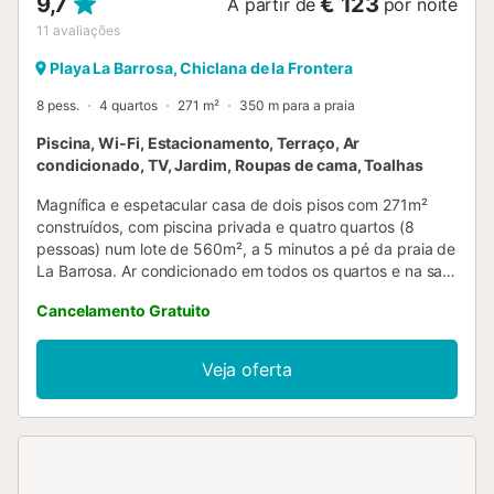
9,7
€ 123
A partir de
por noite
11
avaliações
Playa La Barrosa, Chiclana de la Frontera
8 pess.
4 quartos
271 m²
350 m para a praia
Piscina, Wi-Fi, Estacionamento, Terraço, Ar
condicionado, TV, Jardim, Roupas de cama, Toalhas
Magnífica e espetacular casa de dois pisos com 271m²
construídos, com piscina privada e quatro quartos (8
pessoas) num lote de 560m², a 5 minutos a pé da praia de
La Barrosa. Ar condicionado em todos os quartos e na sala
de estar. Possui também Wi-Fi. A casa com piscina em
Cancelamento Gratuito
Chiclana é ideal para alugar em qualquer época do ano.
Um luxo para quem procura umas férias relaxantes, mas
com todo o tipo de restaurantes, bares e lojas muito perto.
Veja oferta
A casa está recém-mobilada, tudo novo a estrear. Sala de
estar/jantar: A sala de estar está equipada com um grande
sofá, mesa de centro, TV e uma mesa de jantar com
cadeiras. Cozinha: Cozinha separada muito ampla,
totalmente equipada com placa vitrocerâmica, lava-loiça,
frigorífico, máquina de lavar roupa, micro-ondas, forno,