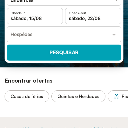
La Barrosa
Check-in
Check-out
sábado, 15/08
sábado, 22/08
Hospédes
PESQUISAR
Encontrar ofertas
Casas de férias
Quintas e Herdades
Pi