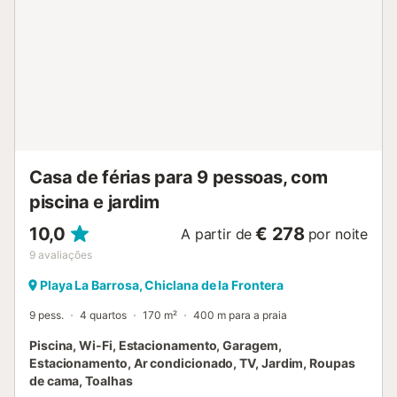
setembro. Arredores: A urbanização Residencial La
Balconera é muito tranquila, apesar de estar em primeira
linha de praia. Dentro dela existem duas grandes piscinas,
uma para adultos e outra para crianças. Possui também
restaurante dentro da mesma e vigilância privada. Cada
moradia possui um lugar de estacionamento dentro do
recinto e, por estar tão bem localizada, pode deixar o
carro estacionado durante todas as suas férias, pois tem
tudo à mão. A praia da Barrosa obteve importantes
distintivos de qualidade pela sua gestã...
Casa de férias para 9 pessoas, com
piscina e jardim
10,0
€ 278
A partir de
por noite
9
avaliações
Playa La Barrosa, Chiclana de la Frontera
9 pess.
4 quartos
170 m²
400 m para a praia
Piscina, Wi-Fi, Estacionamento, Garagem,
Estacionamento, Ar condicionado, TV, Jardim, Roupas
de cama, Toalhas