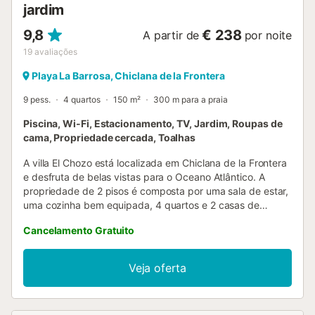
jardim
9,8
€ 238
A partir de
por noite
19
avaliações
Playa La Barrosa, Chiclana de la Frontera
9 pess.
4 quartos
150 m²
300 m para a praia
Piscina, Wi-Fi, Estacionamento, TV, Jardim, Roupas de
cama, Propriedade cercada, Toalhas
A villa El Chozo está localizada em Chiclana de la Frontera
e desfruta de belas vistas para o Oceano Atlântico. A
propriedade de 2 pisos é composta por uma sala de estar,
uma cozinha bem equipada, 4 quartos e 2 casas de
banho, acomodando até 9 pessoas. As comodidades
Cancelamento Gratuito
adicionais incluem acesso Wi-Fi de alta velocidade
(adequado para chamadas de vídeo) com um espaço de
trabalho dedicado para trabalho remoto, uma televisão
Veja oferta
inteligente com serviços de streaming, uma ventoinha em
cada quarto, bem como uma máquina de lavar roupa.
Também fornece um berço e uma cadeira alta. Esta