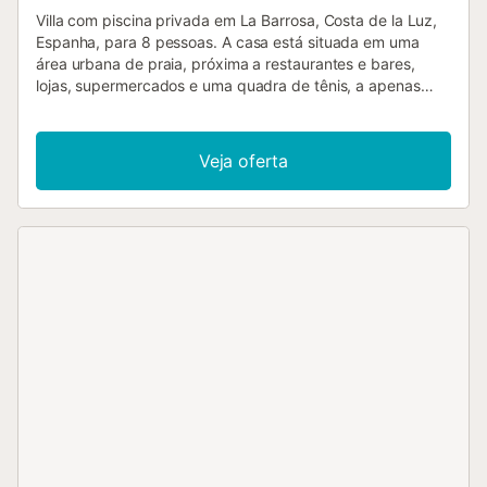
Villa com piscina privada em La Barrosa, Costa de la Luz,
Espanha, para 8 pessoas. A casa está situada em uma
área urbana de praia, próxima a restaurantes e bares,
lojas, supermercados e uma quadra de tênis, a apenas
500 m da praia de La Barrosa e a 10 km de Chiclana de la
Frontera. A villa possui 4 quartos e 3 banheiros,
distribuídos em 2 níveis. A acomodação oferece um jardim
Veja oferta
gramado. A proximidade da praia, áreas de compras,
atividades esportivas, instalações de entretenimento, vida
noturna, pontos turísticos e cultura fazem desta uma
excelente villa para passar suas férias na Espanha com a
família ou amigos. Interior da villa villa de 2 níveis sala de
estar com ar condicionado e televisão lareira na sala de
estar (lenha) varanda 4 quartos e 3 banheiros antena
parabólica (espanhol e alemão) máquina de lavar na
cozinha Cozinha cozinha com fogão de indução, forno
elétrico, micro-ondas, lava-louças, refrigerador-
congelador, cafeteira e torradeira Quartos e banheiros
quarto com ar condicionado, cama de casal (medindo 190
por 135cm) e banheiro privativo quarto com ar
condicionado, cama queen size (medindo 190 por 150cm)
quarto com ar condicionado, cama de casal (medindo 190