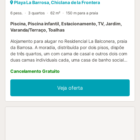
Playa La Barrosa, Chiclana de la Frontera
6 pess.
3 quartos
62 m²
150 m para a praia
Piscina, Piscina infantil, Estacionamento, TV, Jardim,
Varanda/Terraço, Toalhas
Alojamento para alugar no Residencial La Balconera, praia
da Barrosa. A moradia, distribuída por dois pisos, dispõe
de três quartos, um com cama de casal e outros dois com
duas camas individuais cada, uma casa de banho social
no rés-do-chão e uma casa de banho no piso superior,
Cancelamento Gratuito
cozinha totalmente equipada, incluindo máquina de lavar
loiça, e sala de estar/jantar perfeita para um total de 6
pessoas. Possui também um alpendre com acesso pela
Veja oferta
sala. A urbanização La Balconera, na Barrosa, possui
amplas zonas comuns com jardins e duas magníficas
piscinas comunitárias, uma para adultos e outra infantil.
Além disso, há um restaurante dentro do complexo,
estacionamento privado e vigilância. Este apartamento em
primeira linha de praia, na Barrosa, é ideal para passar
umas férias em família. A abertura da piscina desta
urbanização é a 1 de julho e o encerramento a 1 de