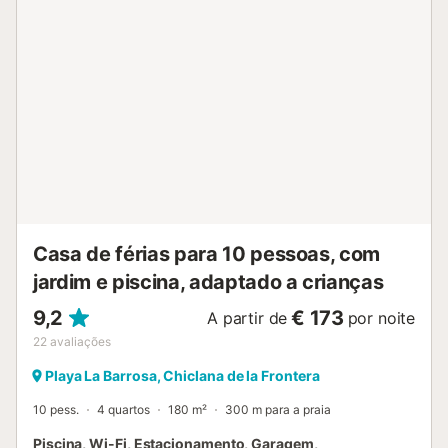
máquina de café e utensílios de cozinha para preparar
uma refeição caseira e comer na casa. Quartos: Quatro
quartos, três deles com cama de casal de 1,50m e outro
com duas camas individuais de 1,10m cada. Um dos
quartos fica no rés-do-chão. Todos dispõem de roupeiros.
A roupa de cama está incluída no aluguer. Cave: Ampla
zona de estar na cave, com sofás, mesas altas e bancos, e
uma casa de banho. Também inclui uma área com balcão,
lava-loiça e máquina de lavar loiça. Casas de banho: Três
casas de banho com base de duche (duas no rés-do-chão
e outra no primeiro andar) e duas casas de banho
separadas, uma exterior na zona d...
Casa de férias para 10 pessoas, com
jardim e piscina, adaptado a crianças
9,2
€ 173
A partir de
por noite
22
avaliações
Playa La Barrosa, Chiclana de la Frontera
10 pess.
4 quartos
180 m²
300 m para a praia
Piscina, Wi-Fi, Estacionamento, Garagem,