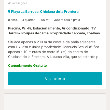
41
avaliações
Playa La Barrosa, Chiclana de la Frontera
8 pess.
4 quartos
200 m²
300 m para a praia
Piscina, Wi-Fi, Estacionamento, Ar condicionado, TV,
Jardim, Roupas de cama, Propriedade cercada, Toalhas
Situada apenas a 200 m da costa e da praia adjacente,
esta luxuosa e única propriedade "Manuela Sea Villa" fica
apenas a 10 minutos de carro (6 km) do centro de
Chiclana de la Frontera. A luxuosa villa, que se estende por
2 pisos e 200 m² de área habitacional, é composta por
Cancelamento Gratuito
uma sala de estar/jantar, uma cozinha aberta muito bem
equipada, 4 quartos e 4 casas de banho. A propriedade
pode, portanto, acomodar 8 pessoas - as famílias
Veja oferta
numerosas podem desfrutar da sua privacidade de uma
forma luxuosa e confortável. Esta elegante casa de férias
de design também dispõe de Wi-Fi, equipamento de
fitness, ar condicionado com função de aquecimento, uma
máquina de lavar roupa, uma máquina de secar roupa e
vários televisores. Também tem uma piscina que pode ser