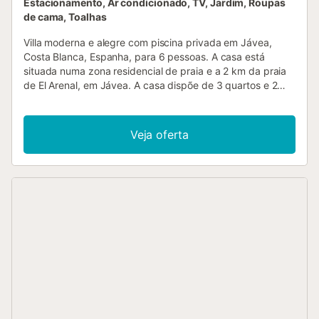
Estacionamento, Ar condicionado, TV, Jardim, Roupas
de cama, Toalhas
Villa moderna e alegre com piscina privada em Jávea,
Costa Blanca, Espanha, para 6 pessoas. A casa está
situada numa zona residencial de praia e a 2 km da praia
de El Arenal, em Jávea. A casa dispõe de 3 quartos e 2
casas de banho. O alojamento oferece privacidade, um
belo jardim relvado e uma encantadora piscina. O seu
conforto e a proximidade à praia, lojas, atividades
Veja oferta
desportivas, instalações de lazer, vida noturna, pontos
turísticos e cultura fazem desta uma excelente villa para
passar as suas férias em Espanha com a família ou amigos.
Interior da villa Sala de estar com ar condicionado e
televisão Lareira na sala de estar (lenha) Varanda coberta
3 quartos e 2 casas de banho Lavandaria com máquina de
lavar O piso principal é acessível apenas pelo exterior.
Cozinha Cozinha aberta com fogão de indução, forno
elétrico, micro-ondas, máquina de lavar louça, frigorífico
com congelador, máquina de café, chaleira elétrica,
batedeira, torradeira e espremedor de sumos Quartos e
casas de banho Quarto com ar condicionado, cama
queen-size (medindo 200 por 160 cm), ventoinha e casa