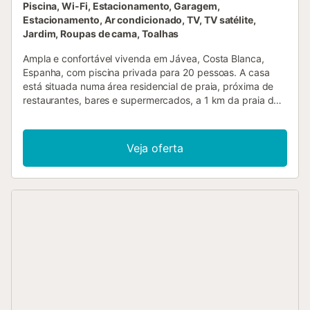
Piscina, Wi-Fi, Estacionamento, Garagem,
Estacionamento, Ar condicionado, TV, TV satélite,
Jardim, Roupas de cama, Toalhas
Ampla e confortável vivenda em Jávea, Costa Blanca,
Espanha, com piscina privada para 20 pessoas. A casa
está situada numa área residencial de praia, próxima de
restaurantes, bares e supermercados, a 1 km da praia de
El Arenal, Jávea, e a 1 km do Mar Mediterrâneo, Jávea. A
vivenda possui 8 quartos, 6 casas de banho e 1 lavabo,
distribuídos por 3 níveis. O alojamento oferece um
Veja oferta
maravilhoso jardim relvado com cascalho e árvores, além
de uma esplêndida piscina. O seu conforto e a
proximidade da praia, locais de compras, atividades
desportivas, vida noturna, pontos turísticos e cultura
tornam esta vivenda uma excelente opção para passar as
suas férias em Espanha com a família ou amigos, e até
mesmo os seus animais de estimação. Interior da vivenda
ampla vivenda de 3 andares sala de estar com televisão,
leitor de DVD, hi-fi e estação de encaixe para iPod sala de
estar adicional 8 quartos, 6 casas de banho e 1 lavabo
antena parabólica (ASTRA) e televisão por cabo (TDT) sala
de entretenimento lavandaria com máquina de lavar e