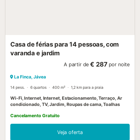
de banho privativa Quarto com ar condicionado, cama
queen-size (medindo 200 por 160 cm) e ventoinha Quarto
com ar condicionado, 2 camas individuais (medindo 200
por 90 cm) e ventoinha Casa de banho privativa com
lavatório individual, duche e sanita Casa de banho com
lavatório duplo, duche e sanita Exterior da ...
Casa de férias para 14 pessoas, com
varanda e jardim
€ 287
A partir de
por noite
La Finca, Jávea
14 pess.
6 quartos
400 m²
1,2 km para a praia
Wi-Fi, Internet, Internet, Estacionamento, Terraço, Ar
condicionado, TV, Jardim, Roupas de cama, Toalhas
Cancelamento Gratuito
Veja oferta