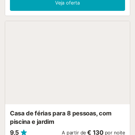
Veja oferta
Aquecedor de chão. Andar superior: 1 quarto com 1 cama
de casal (160 cm, 200 cm de comprimento), banheira/WC,
saída ao terraço. Aquecedor de chão. Terraço grande
coberto terraço grande. Móveis de terraço, churrasqueira
(portátil), espreguiçadeira (4). Vista ao mar. O alojamento
dispõe de: máquina de lavar a roupa, cofre, ferro de
passar roupa, cadeirão para crianças, cama para crianças,
secador de cabelo. Internet (Sem fio/ Wireless LAN
[WLAN], grátis). Vaga de estacionamento (2 carros). Por
favor, a ter em conta: casa para não fumadores. TV
somente DE. AT-428999-A
ESFCTU00000307100042895500000000000000000AT-
428999-A9...
Casa de férias para 8 pessoas, com
piscina e jardim
9,5
€ 130
A partir de
por noite