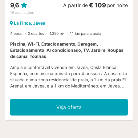
9,6
€ 109
A partir de
por noite
16
avaliações
La Finca, Jávea
4 pess.
2 quartos
1.250 m²
1,1 km para a praia
Piscina, Wi-Fi, Estacionamento, Garagem,
Estacionamento, Ar condicionado, TV, Jardim, Roupas
de cama, Toalhas
Ampla e confortável vivenda em Javea, Costa Blanca,
Espanha, com piscina privada para 4 pessoas. A casa está
situada numa zona residencial de praia, a 1 km da praia El
Arenal, em Javea, e a 1 km do Mediterrâneo, em Javea. A
casa possui 2 quartos e 2 casas de banho. O alojamento
oferece muita privacidade, um belo jardim com relva,
gravilha e árvores, além de uma maravilhosa piscina. O
Veja oferta
seu conforto e a proximidade à praia, áreas comerciais,
atividades desportivas, instalações de entretenimento,
locais para sair, pontos turísticos e culturais fazem desta
uma vivenda ideal para passar as suas férias em Espanha
com a família ou amigos, e até mesmo com os seus