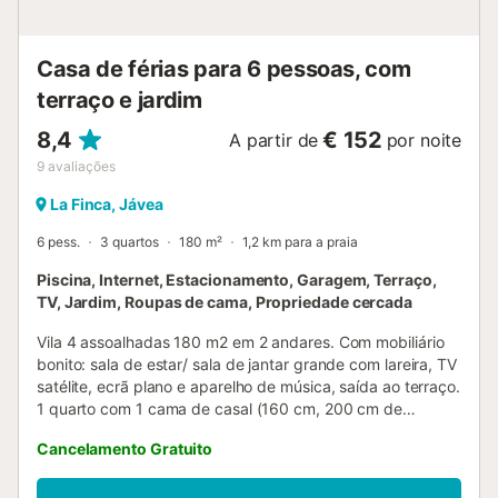
90cm e 1 de 190 por 80cm) e beliche (190 por 90cm)
quarto com ar condicionado, cama...
Casa de férias para 6 pessoas, com
terraço e jardim
8,4
€ 152
A partir de
por noite
9
avaliações
La Finca, Jávea
6 pess.
3 quartos
180 m²
1,2 km para a praia
Piscina, Internet, Estacionamento, Garagem, Terraço,
TV, Jardim, Roupas de cama, Propriedade cercada
Vila 4 assoalhadas 180 m2 em 2 andares. Com mobiliário
bonito: sala de estar/ sala de jantar grande com lareira, TV
satélite, ecrã plano e aparelho de música, saída ao terraço.
1 quarto com 1 cama de casal (160 cm, 200 cm de
comprimento), saída ao terraço. 1 quarto com 2 camas (90
Cancelamento Gratuito
cm, 180 cm de comprimento). Cozinha (forno, Máquina de
lavar loiçã 4 placas de vitrocerâmica, microondas,
congelador, máquina de café eléctrica). Duche/WC.