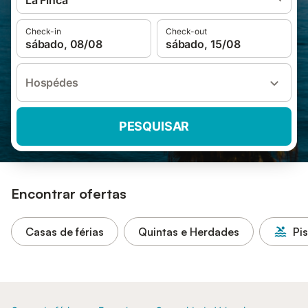
La Finca
Check-in
Check-out
sábado, 08/08
sábado, 15/08
Hospédes
PESQUISAR
Encontrar ofertas
Casas de férias
Quintas e Herdades
Pi