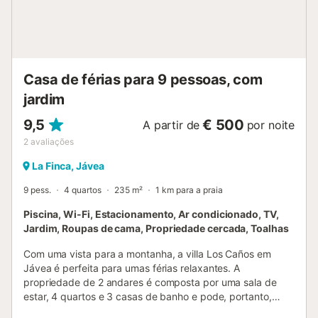
Casa de férias para 9 pessoas, com
jardim
9,5
€ 500
A partir de
por noite
2
avaliações
La Finca, Jávea
9 pess.
4 quartos
235 m²
1 km para a praia
Piscina, Wi-Fi, Estacionamento, Ar condicionado, TV,
Jardim, Roupas de cama, Propriedade cercada, Toalhas
Com uma vista para a montanha, a villa Los Caños em
Jávea é perfeita para umas férias relaxantes. A
propriedade de 2 andares é composta por uma sala de
estar, 4 quartos e 3 casas de banho e pode, portanto,
acomodar 9 pessoas. As comodidades adicionais incluem