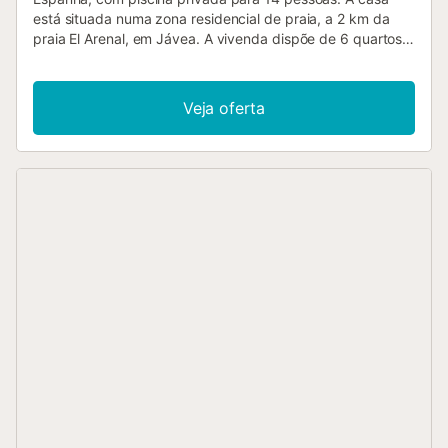
está situada numa zona residencial de praia, a 2 km da
praia El Arenal, em Jávea. A vivenda dispõe de 6 quartos e
5 casas de banho, distribuídos em 2 níveis. O alojamento
oferece privacidade, um belo jardim com relvado e
árvores, e uma encantadora piscina. A proximidade da
Veja oferta
praia, locais para fazer compras, atividades desportivas,
instalações de entretenimento, locais de vida noturna,
pontos turísticos e culturais fazem desta uma excelente
vivenda para passar as suas férias em Espanha com
família ou amigos e até mesmo com os seus animais de
estimação. Interior da vivenda grande vivenda de 2 níveis
sala de estar com ar condicionado, televisão e leitor de
DVD sala de estar com televisão 2 salas de jantar lareira na
sala de estar (lenha) 2 varandas cobertas 6 quartos e 5
casas de banho antena parabólica (GB) e televisão por
cabo (TDT) lavanderia com máquina de lavar Cozinha
cozinha com fogão a gás, forno elétrico, micro-ondas,
máquina de lavar louça, frigorífico-congelador, máquina de
café, chaleira elétrica, batedeira, torradeira e espremedor
Quartos e casas de banho quarto com ar condicionado,
cama queen size (190 por 150cm) e casa de banho
privativa quarto com 2 camas individuais (1 de 190 por