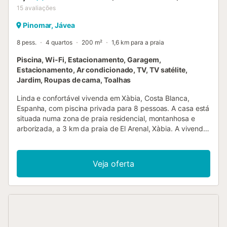
15
avaliações
Pinomar, Jávea
8 pess.
4 quartos
200 m²
1,6 km para a praia
Piscina, Wi-Fi, Estacionamento, Garagem,
Estacionamento, Ar condicionado, TV, TV satélite,
Jardim, Roupas de cama, Toalhas
Linda e confortável vivenda em Xàbia, Costa Blanca,
Espanha, com piscina privada para 8 pessoas. A casa está
situada numa zona de praia residencial, montanhosa e
arborizada, a 3 km da praia de El Arenal, Xàbia. A vivenda
possui 4 quartos e 3 casas de banho, distribuídos por 2
andares. O alojamento oferece privacidade, um jardim
com cascalho e árvores, e uma maravilhosa piscina. O seu
Veja oferta
conforto e a proximidade da praia, atividades desportivas,
atrações e cultura fazem desta uma vivenda ideal para
passar as suas férias em Espanha com família ou amigos.
Interior da vivenda - Vivenda de 2 andares - Sala de
estar/jantar com televisão e sistema hi-fi - 4 quartos e 3
casas de banho - Antena parabólica (Astra) e televisão por