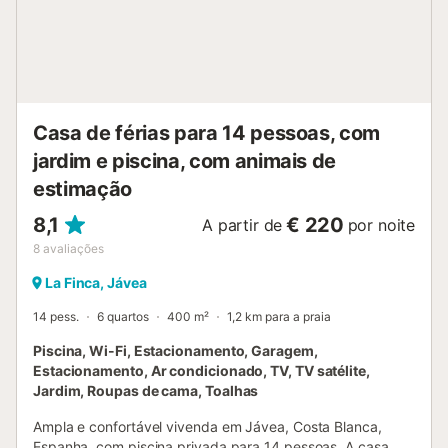
secadora Cozinha cozinha equipada com fogão a gás,
forno elétrico, micro-ondas, máquina de lavar louça,
frigorífico, congelador, máquina de café, chaleira elétrica,
batedeira, torradeira e espremedor Quartos e casas de
banho 2 quartos com ar condicionado, cada um com uma
cama de casal queen-size (medindo 200 por 160cm) e
Casa de férias para 14 pessoas, com
casa de banho privativa 2 quartos com ar c...
jardim e piscina, com animais de
estimação
8,1
€ 220
A partir de
por noite
8
avaliações
La Finca, Jávea
14 pess.
6 quartos
400 m²
1,2 km para a praia
Piscina, Wi-Fi, Estacionamento, Garagem,
Estacionamento, Ar condicionado, TV, TV satélite,
Jardim, Roupas de cama, Toalhas
Ampla e confortável vivenda em Jávea, Costa Blanca,
Espanha, com piscina privada para 14 pessoas. A casa