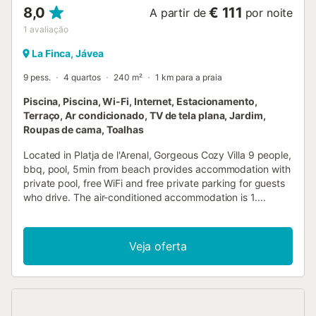
8,0
€ 111
A partir de
por noite
1
avaliação
La Finca, Jávea
9 pess.
4 quartos
240 m²
1 km para a praia
Piscina, Piscina, Wi-Fi, Internet, Estacionamento,
Terraço, Ar condicionado, TV de tela plana, Jardim,
Roupas de cama, Toalhas
Located in Platja de l'Arenal, Gorgeous Cozy Villa 9 people,
bbq, pool, 5min from beach provides accommodation with
private pool, free WiFi and free private parking for guests
who drive. The air-conditioned accommodation is 1....
Veja oferta