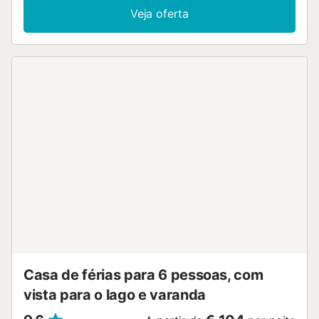
ambos com belas vistas para o mar. A piscina exterior
Veja oferta
privada está aberta todo o ano, sendo o local perfeito para
relaxarem durante a vossa estadia. Também têm à
disposição um grelhador privado para cozinhar ao ar livre.
Existe um lugar de estacionamento partilhado no local
disponível para vossa utilização. Por favor, notem que não
são permitidos eventos na propriedade. O transporte
público encontra-se facilmente acessível nas
proximidades....
Casa de férias para 6 pessoas, com
vista para o lago e varanda