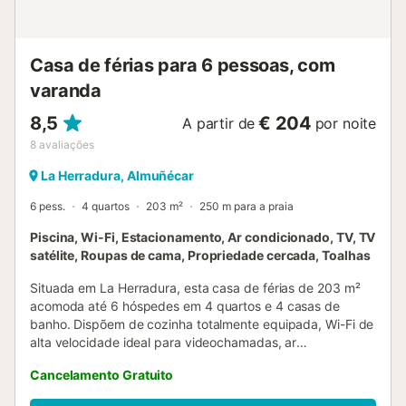
ambiente de uma lareira na sala de estar, perfeita para
escapadelas de inverno. Mantenha-se ligado com acesso
Wi-Fi gratuito e uma Smart TV, com acesso às suas
Casa de férias para 6 pessoas, com
próprias con...
varanda
8,5
€ 204
A partir de
por noite
8
avaliações
La Herradura, Almuñécar
6 pess.
4 quartos
203 m²
250 m para a praia
Piscina, Wi-Fi, Estacionamento, Ar condicionado, TV, TV
satélite, Roupas de cama, Propriedade cercada, Toalhas
Situada em La Herradura, esta casa de férias de 203 m²
acomoda até 6 hóspedes em 4 quartos e 4 casas de
banho. Dispõem de cozinha totalmente equipada, Wi-Fi de
alta velocidade ideal para videochamadas, ar
condicionado, televisão, máquina de lavar roupa e
Cancelamento Gratuito
máquina de secar para maior comodidade. No exterior,
aproveitem a varanda privada e o terraço descoberto,