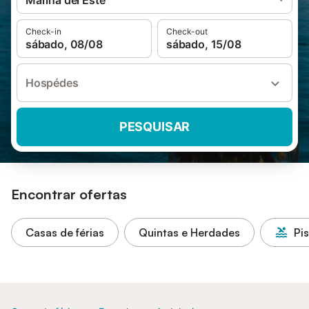
Marina del Este
Check-in
Check-out
sábado, 08/08
sábado, 15/08
Hospédes
PESQUISAR
Encontrar ofertas
Casas de férias
Quintas e Herdades
Pi