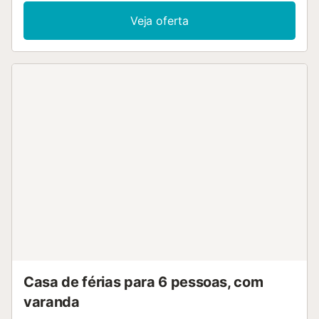
deslumbrantes para a montanha e para o mar. A piscina
Veja oferta
exterior privada é ideal para se refrescarem, e o duche
exterior oferece comodidade após um mergulho ou uma
ida à praia. A proximidade da propriedade à praia facilita o
acesso a atividades costeiras. Têm à disposição
estacionamento em garagem partilhada ou na rua. Não
são permitidos eventos na propriedade....
Casa de férias para 6 pessoas, com
varanda