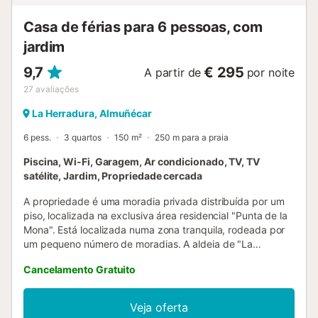
As festas são proibidas. O Wi-Fi é adequado para
chamadas de vídeo. As toalhas estão incluídas no preço. A
Casa de férias para 6 pessoas, com
r...
jardim
9,7
€ 295
A partir de
por noite
27
avaliações
La Herradura, Almuñécar
6 pess.
3 quartos
150 m²
250 m para a praia
Piscina, Wi-Fi, Garagem, Ar condicionado, TV, TV
satélite, Jardim, Propriedade cercada
A propriedade é uma moradia privada distribuída por um
piso, localizada na exclusiva área residencial "Punta de la
Mona". Está localizada numa zona tranquila, rodeada por
um pequeno número de moradias. A aldeia de "La
Herradura" fica apenas a 10 minutos a pé da casa, o que a
Cancelamento Gratuito
torna num local ideal para desfrutar de umas férias
relaxantes e perto de todas as comodidades. EXTERIOR O
terreno, com 1000 m2 e uma grande piscina, mistura
Veja oferta
harmoniosamente as fantásticas vistas do mar com a