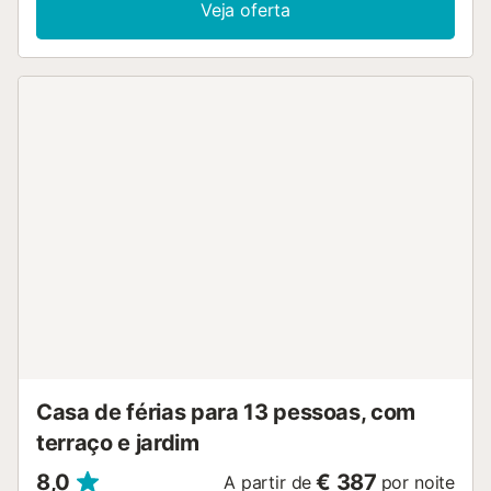
Veja oferta
incluem Wi-Fi, ar condicionado em todos os quartos, uma
ventoinha, uma máquina de lavar roupa, uma máquina de
secar roupa, bem como uma televisão. Um berço está
disponível mediante pedido. Uma cadeira alta está
disponível por um custo adicional por item e por estadia. A
moradia possui uma área exterior privada com piscina, um
jardim, mobiliário de jardim, um terraço aberto, um terraço
coberto, uma varanda e um barbecue. Distância a pé/na
estrada até ao restaurante mais próximo: 597m. Distância
a pé/caminhada até ao café mais próximo: 1.04km.
Distância a pé/caminhada até ao bar mais próximo: 883m.
Distância percorrida a pé/caminhada até ao supermercado
mais próximo: 1.29km. Distância a pé/caminhada até à
praia: 765m Playa De La Herradura. O estacionamento
gratuito está disponível numa garagem, na propriedade e
na rua. Os animais de estimação não são permitidos. null...
Casa de férias para 13 pessoas, com
terraço e jardim
8,0
€ 387
A partir de
por noite