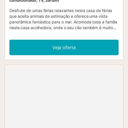
condicionado, TV, Jardim
Desfrute de umas férias relaxantes nesta casa de férias
que aceita animais de estimação e oferece uma vista
panorâmica fantástica para o mar. Acomode toda a família
nesta casa acolhedora, onde o seu cão também é muito
bem-vindo. A casa é muito confortável e convidativa.
Desfrute das maravilhosas vistas para o mar. Reúna toda a
família nos sofás da sala para uma noite agradável, a ver
Veja oferta
um filme ou a jogar às cartas. O terraço da casa é o seu
lugar favorito, onde pode relaxar ao sol ou à sombra e
preparar deliciosos churrascos. Desfrute de longos e
relaxantes dias junto à piscina. Tem também a praia perto
da casa de férias, desfrute do mar e do sol à vontade.
Esta espaçosa casa de férias com piscina é o local ideal
para passar umas férias inesquecíveis em família perto da
praia....