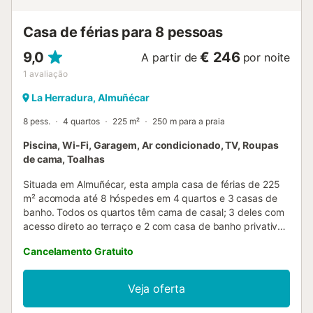
perfeito para amigos ou famílias se reunirem n...
Casa de férias para 8 pessoas
9,0
€ 246
A partir de
por noite
1
avaliação
La Herradura, Almuñécar
8 pess.
4 quartos
225 m²
250 m para a praia
Piscina, Wi-Fi, Garagem, Ar condicionado, TV, Roupas
de cama, Toalhas
Situada em Almuñécar, esta ampla casa de férias de 225
m² acomoda até 8 hóspedes em 4 quartos e 3 casas de
banho. Todos os quartos têm cama de casal; 3 deles com
acesso direto ao terraço e 2 com casa de banho privativa.
A cozinha privada está totalmente equipada, incluindo
Cancelamento Gratuito
máquina de lavar roupa e secador. Os quartos dispõem de
ar condicionado. Acesso Wi-Fi e televisão garantem
conforto durante a estadia. No exterior, podem desfrutar
Veja oferta
de 3 terraços privados descobertos em diferentes níveis,
ideais para refeições ao ar livre, banhos de sol ou