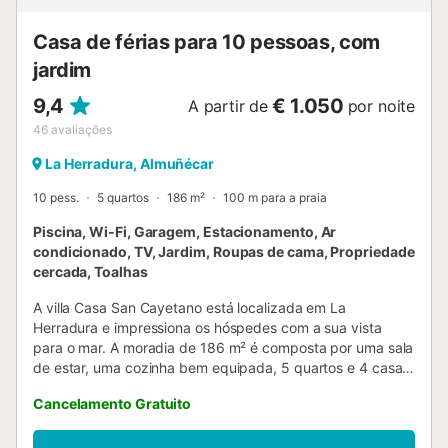
Casa de férias para 10 pessoas, com
jardim
9,4
€ 1.050
A partir de
por noite
46
avaliações
La Herradura, Almuñécar
10 pess.
5 quartos
186 m²
100 m para a praia
Piscina, Wi-Fi, Garagem, Estacionamento, Ar
condicionado, TV, Jardim, Roupas de cama, Propriedade
cercada, Toalhas
A villa Casa San Cayetano está localizada em La
Herradura e impressiona os hóspedes com a sua vista
para o mar. A moradia de 186 m² é composta por uma sala
de estar, uma cozinha bem equipada, 5 quartos e 4 casas
de banho, pelo que pode acomodar até 10 pessoas. No
Cancelamento Gratuito
piso principal, há 3 quartos com 3 casas de banho e no
piso térreo, há 2 quartos com 1 casa de banho, acedidos
por uma escada exterior. As comodidades adicionais