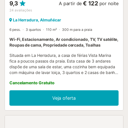
9,3
€ 122
A partir de
por noite
24
avaliações
La Herradura, Almuñécar
6 pess.
3 quartos
110 m²
300 m para a praia
Wi-Fi, Estacionamento, Ar condicionado, TV, TV satélite,
Roupas de cama, Propriedade cercada, Toalhas
Situada em La Herradura, a casa de férias Vista Marina
fica a poucos passos da praia. Esta casa de 3 andares
dispõe de uma sala de estar, uma cozinha bem equipada
com máquina de lavar loiça, 3 quartos e 2 casas de banho,
acomodando até 6 pessoas. Entre as comodidades
Cancelamento Gratuito
adicionais encontram-se Wi-Fi (adequado para
videochamadas), ar condicionado, máquina de lavar roupa
e televisão. Berço e cadeira alta estão disponíveis
Veja oferta
mediante pedido. O destaque deste alojamento é a sua
área exterior privada, que inclui mobiliário de jardim, um
terraço aberto, um terraço coberto, uma varanda e um
churrasco. Aqui, podem desfrutar de uma vista fantástica
para o mar enquanto relaxam. Distâncias aos serviços