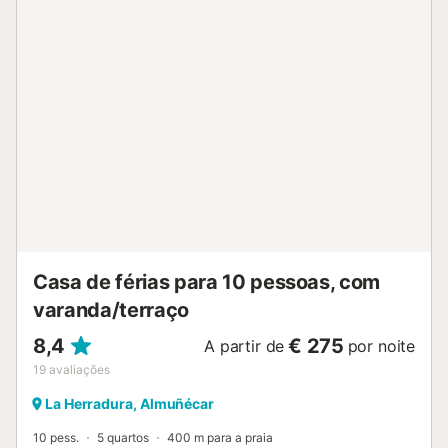
locais: o restaurante mais próximo está a 344 m, o
supermercado mais próximo a 562 m e a praia (Playa
Marina del Este) a 348 m. Cafés e bares encontram-se a
cerca de 2,46 km da propriedade. Estacionamento
gratuito disponível no local. Festas não são permitidas. O
check-in tardio após as 21h pode ser organizado mediante
taxa adicional....
Casa de férias para 10 pessoas, com
varanda/terraço
8,4
€ 275
A partir de
por noite
19
avaliações
La Herradura, Almuñécar
10 pess.
5 quartos
400 m para a praia