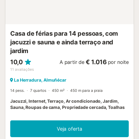
closet. Quarto 2 com cama de casal e casa de banho
privativa. Quarto 3 com camas de solteiro (casa de banho
separada). Quarto 4 com 2 camas de solteiro. Quarto 5
com 2 camas de solteiro. Casa de banho privativa do
quarto 1 com duche, bidé, lavatórios duplos e WC
Casa de férias para 14 pessoas, com
separado. Casa de banho privativa do quarto ...
jacuzzi e sauna e ainda terraço and
jardim
10,0
€ 1.016
A partir de
por noite
11
avaliações
La Herradura, Almuñécar
14 pess.
7 quartos
450 m²
450 m para a praia
Jacuzzi, Internet, Terraço, Ar condicionado, Jardim,
Sauna, Roupas de cama, Propriedade cercada, Toalhas
Veja oferta