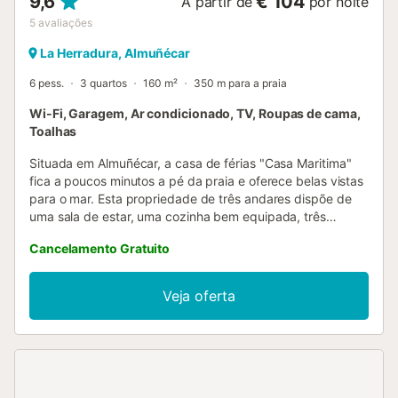
9,6
€ 104
A partir de
por noite
5
avaliações
La Herradura, Almuñécar
6 pess.
3 quartos
160 m²
350 m para a praia
Wi-Fi, Garagem, Ar condicionado, TV, Roupas de cama,
Toalhas
Situada em Almuñécar, a casa de férias "Casa Maritima"
fica a poucos minutos a pé da praia e oferece belas vistas
para o mar. Esta propriedade de três andares dispõe de
uma sala de estar, uma cozinha bem equipada, três
quartos e duas casas de banho, acomodando até seis
Cancelamento Gratuito
hóspedes. Entre as comodidades adicionais encontram-se
Wi-Fi, ar condicionado, máquina de lavar roupa e
televisão. Um berço para bebé está disponível mediante
Veja oferta
pedido. A área exterior privada é um destaque, com um
terraço aberto, um terraço coberto, uma varanda e um
barbecue. Há um lugar de estacionamento disponível na
garagem. Animais de estimação são permitidos mediante
pedido e pagamento de uma taxa extra....