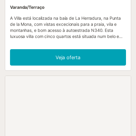
Varanda/Terraço
A Villa está localizada na baía de La Herradura, na Punta
de la Mona, com vistas excecionais para a praia, vila e
montanhas, e bom acesso à autoestrada N340. Esta
luxuosa villa com cinco quartos está situada num belo e
tranquilo complexo de propriedades isoladas, com acesso
através de um portão seguro e privado, com encantadoras
áreas arborizadas de pinheiros. Oferece vistas magníficas
Veja oferta
e bastante excecionais para o mar sobre a baía de La
Herradura, com as montanhas ao fundo. Pôr-do-sol
deslumbrantes e vistas espetaculares sobre a baía são
apenas parte do encanto desta villa. Os jardins virados a
sul são o local ideal para desfrutar dos últimos raios de sol
ao fim do dia, com um copo de vinho enquanto relaxa nas
suas férias. La Herradura é uma das poucas vilas
autênticas e preservadas na Costa Tropical, que pode
oferecer uma experiência verdadeiramente espanhola num
ambiente maravilhoso e tranquilo. A vila está situada na
estrada da praia, com muitos bares e restaurantes
exteriores que oferecem comida de primeira qualidade.
Quarto 1 com cama de casal, casa de banho privativa e