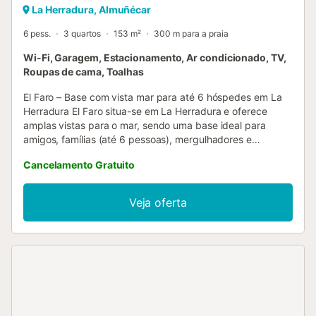
La Herradura, Almuñécar
6 pess.
3 quartos
153 m²
300 m para a praia
Wi-Fi, Garagem, Estacionamento, Ar condicionado, TV,
Roupas de cama, Toalhas
El Faro – Base com vista mar para até 6 hóspedes em La
Herradura El Faro situa-se em La Herradura e oferece
amplas vistas para o mar, sendo uma base ideal para
amigos, famílias (até 6 pessoas), mergulhadores e
golfistas. Fica apenas a 2 minutos de carro da Marina del
Cancelamento Gratuito
Este. Após um dia fora, podem relaxar no terraço
espaçoso, usufruir do lounge exterior coberto ou usar a
zona de churrasco. A propriedade dispõe de 153 m²,
Veja oferta
incluindo sala de estar, cozinha bem equipada com
máquina de lavar loiça, três quartos, duas casas de banho
e uma casa de banho social. As comodidades incluem Wi-
Fi com espaço de trabalho dedicado para teletrabalho, TV,
ar condicionado, aquecimento, máquina de lavar e secar
roupa. As áreas exteriores contam com terraço aberto,
terraço coberto e zona de churrasco. Têm acesso a uma
piscina exterior partilhada (aberta de maio a outubro). Há