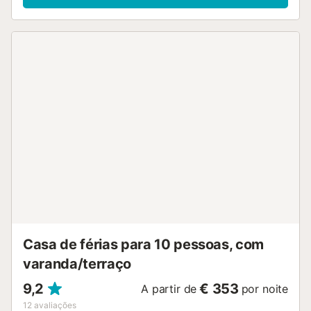
montanha. Os proprietários preservaram o jardim nativo ao
qual se tem acesso através de diferentes terraços e
alguns degraus. Há uma churrasqueira ao ar livre onde se
pode apreciar o jardim das traseiras com limoeiros, cactos
e a espantosa parede rochosa enquanto se janta ou
almoça. A frente e as traseiras da casa estão todas
abertas para a natureza. Num dos terraços da frente há
uma mesa grande e um sofá perfeito para entretenimento.
No segundo grande terraço há espreguiçadeiras como no
solário. As vistas para o mar ao pôr do sol são
simplesmente fantásticas em ambos os terraços. A
propriedade tem uma grande piscina privada, com vista
para o mar e para a montanha, com solário e uma área de
chill out perfeita para uma sesta relaxante. Os
proprietários fornecem toalhas de piscina aos hóspedes. A
casa tem um jardineiro e um homem da piscina para que
não tenha de se preocupar com a piscina e as belas plan...
Casa de férias para 10 pessoas, com
varanda/terraço
9,2
€ 353
A partir de
por noite
12
avaliações