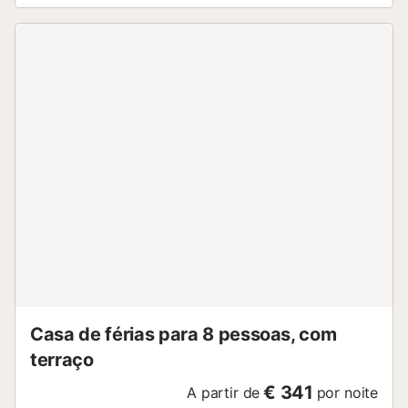
simplesmente apreciar as magníficas vistas para o mar. A
piscina exterior privada está inserida num ambiente verde
e tranquilo, a poucos minutos do mar. A propriedade
oferece 1 lugar de estacionamento partilhado em garagem
para maior comodidade. Não são permitidos eventos na
propriedade. Esta moradia situa-se na exclusiva zona da
Marina del Este, em La Herradura, aliando espaço,
conforto e uma localização privilegiada para férias durante
todo o ano. O ambiente residencial calmo proporciona fácil
acesso à Marina del Este e às praias próximas....
Casa de férias para 8 pessoas, com
terraço
€ 341
A partir de
por noite