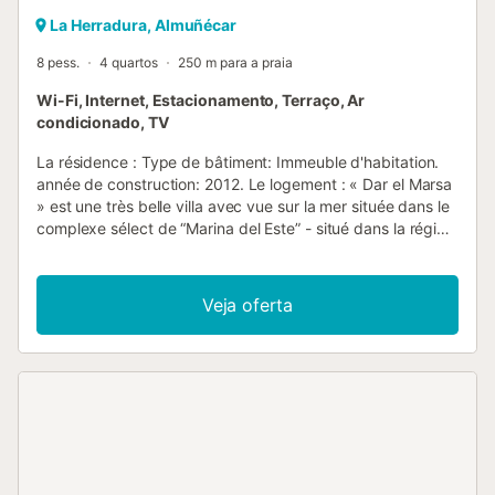
La Herradura, Almuñécar
8 pess.
4 quartos
250 m para a praia
Wi-Fi, Internet, Estacionamento, Terraço, Ar
condicionado, TV
La résidence : Type de bâtiment: Immeuble d'habitation.
année de construction: 2012. Le logement : « Dar el Marsa
» est une très belle villa avec vue sur la mer située dans le
complexe sélect de “Marina del Este” - situé dans la région
de Punta de la Mona entre Almuñécar et La Herradura
avec de belles vues sur la Méditerranée et sur la ville
côtière d'Almuñécar avec son château arabe de style
Veja oferta
mauresque. Cette villa est idéale pour les familles avec
enfants, les couples et les groupes. Elle peut accueillir
jusqu'à 8 personnes. La propriété comprend 4 chambres
(2 avec salle de bains en-suite), 1 salle de bains familiale, 2
toilettes pour invités, un grand salon salle à manger avec
une cuisine ouverte, plusieurs terrasses orientées au sud et
un garage privé. PISCINE (août 2021)Je voudrais encore
une fois attirer l'attention sur le fait que la piscine est
temporairement enlevée pour être remplacée par la