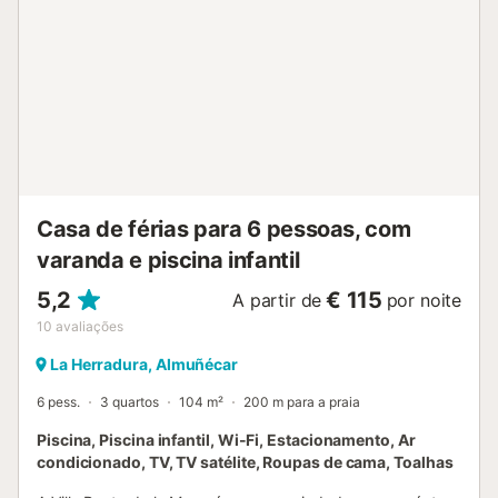
um lugar de estacionamento e uma garagem, com espaço
para guardar equipamento de mergulho. Perfeito para
mergulhadores e golfistas: - Mergulho: A baía de La
Herradura e a zona natural Maro–Cerro Gordo oferecem
locais de renome como Marina del Este, Punta de la Mona
e Cueva de las Palomas, todos de fácil acesso e
adequados a vários níveis. - Golfe: Vários campos de 18
buracos estão próximos, incluindo Motril, Caleta de Vélez e
Rincón de la Victoria, ideais para um mini-tour de golfe.
Excursões próximas incluem Grutas de Nerja, Ne...
Casa de férias para 6 pessoas, com
varanda e piscina infantil
5,2
€ 115
A partir de
por noite
10
avaliações
La Herradura, Almuñécar
6 pess.
3 quartos
104 m²
200 m para a praia
Piscina, Piscina infantil, Wi-Fi, Estacionamento, Ar
condicionado, TV, TV satélite, Roupas de cama, Toalhas