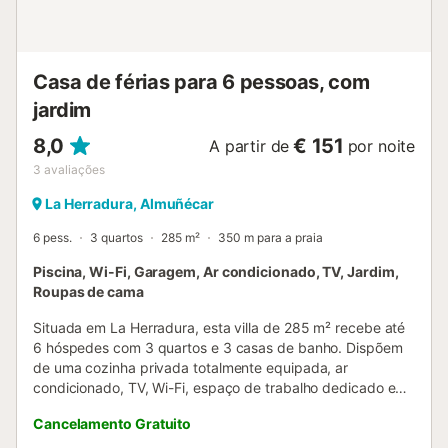
Casa de férias para 6 pessoas, com
jardim
8,0
€ 151
A partir de
por noite
3
avaliações
La Herradura, Almuñécar
6 pess.
3 quartos
285 m²
350 m para a praia
Piscina, Wi-Fi, Garagem, Ar condicionado, TV, Jardim,
Roupas de cama
Situada em La Herradura, esta villa de 285 m² recebe até
6 hóspedes com 3 quartos e 3 casas de banho. Dispõem
de uma cozinha privada totalmente equipada, ar
condicionado, TV, Wi-Fi, espaço de trabalho dedicado e
máquina de lavar roupa para garantir uma estadia
Cancelamento Gratuito
confortável. No exterior, podem relaxar no jardim privado,
usufruindo de terraços cobertos e descobertos com vistas