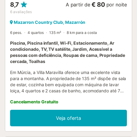
8,7
€ 80
A partir de
por noite
6
avaliações
Mazarron Country Club, Mazarrón
6 pess.
4 quartos
135 m²
8 km para a costa
Piscina, Piscina infantil, Wi-Fi, Estacionamento, Ar
condicionado, TV, TV satélite, Jardim, Acessível a
pessoas com deficiência, Roupas de cama, Propriedade
cercada, Toalhas
Em Múrcia, a Villa Maravilla oferece uma excelente vista
para a montanha. A propriedade de 135 m² dispõe de sala
de estar, cozinha bem equipada com máquina de lavar
loiça, 4 quartos e 2 casas de banho, acomodando até 7
pessoas. Inclui Wi-Fi de alta velocidade (adequado para
Cancelamento Gratuito
videochamadas) com espaço dedicado para teletrabalho,
ar condicionado, aquecimento, ventoinha, máquina de
lavar roupa e TV por satélite/cabo com serviços de
Veja oferta
streaming. Estão disponíveis duas cadeiras altas e dois
berços. A área exterior privada inclui piscina, jardim, dois
terraços abertos, dois terraços cobertos, varanda,