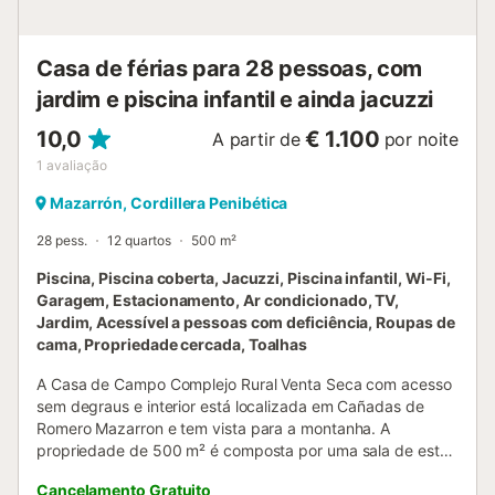
eventos não são permitidos. Convidamo-vos a de...
Casa de férias para 28 pessoas, com
jardim e piscina infantil e ainda jacuzzi
10,0
€ 1.100
A partir de
por noite
1
avaliação
Mazarrón, Cordillera Penibética
28 pess.
12 quartos
500 m²
Piscina, Piscina coberta, Jacuzzi, Piscina infantil, Wi-Fi,
Garagem, Estacionamento, Ar condicionado, TV,
Jardim, Acessível a pessoas com deficiência, Roupas de
cama, Propriedade cercada, Toalhas
A Casa de Campo Complejo Rural Venta Seca com acesso
sem degraus e interior está localizada em Cañadas de
Romero Mazarron e tem vista para a montanha. A
propriedade de 500 m² é composta por uma sala de estar
com um sofá-cama para 2 pessoas, uma cozinha, 12
Cancelamento Gratuito
quartos e 6 casas de banho e pode, portanto, acomodar