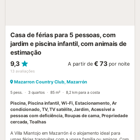
acessíveis a pé ou de carro. O Aeroporto de Múrcia está a
51,1 km. Estacionamento gratuito disponível na
propriedade. Não são permitidas festas. Limpeza adicional
disponível mediante taxa extra. Animais de estimação
aceites sob pedido, exceto na época alta. Sejam bem-
vindos pa...
Casa de férias para 5 pessoas, com
jardim e piscina infantil, com animais de
estimação
9,3
€ 73
A partir de
por noite
13
avaliações
Mazarron Country Club, Mazarrón
5 pess.
3 quartos
85 m²
8,2 km para a costa
Piscina, Piscina infantil, Wi-Fi, Estacionamento, Ar
condicionado, TV, TV satélite, Jardim, Acessível a
pessoas com deficiência, Roupas de cama, Propriedade
cercada, Toalhas
A Villa Miantojo em Mazarrón é o alojamento ideal para
umas férias tranquilas com a vossa família ou amigos. Com