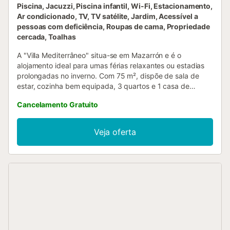
Piscina, Jacuzzi, Piscina infantil, Wi-Fi, Estacionamento,
Ar condicionado, TV, TV satélite, Jardim, Acessível a
pessoas com deficiência, Roupas de cama, Propriedade
cercada, Toalhas
A "Villa Mediterrâneo" situa-se em Mazarrón e é o
alojamento ideal para umas férias relaxantes ou estadias
prolongadas no inverno. Com 75 m², dispõe de sala de
estar, cozinha bem equipada, 3 quartos e 1 casa de
banho, acomodando até 5 pessoas—perfeita para
Cancelamento Gratuito
famílias. O quarto na torre é especialmente apreciado
pelas crianças. Inclui Wi-Fi adequado para
videochamadas, ar condicionado e máquina de lavar
Veja oferta
roupa. Berço e cadeira alta estão disponíveis a pedido. O
quarto 1 tem cama king-size, o quarto 2 duas camas
individuais e o quarto 3 (na torre) uma cama de casal
pequena. No exterior, desfrutem de piscina privada com
jatos de jacuzzi, jardim mediterrânico, mobiliário de jardim
e piscina infantil integrada. Existem vários terraços
abertos, varanda e uma ampla área de churrasco.
Aproveitem o alpendre recentemente construído.
Estacionamento privado disponível na propriedade. Os
pais podem relaxar enquanto as crianças se divertem. O