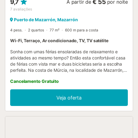
9,7
€ 55
A partir de
por noite
7
avaliações
Puerto de Mazarrón, Mazarrón
4 pess.
2 quartos
77 m²
600 m para a costa
Wi-Fi, Terraço, Ar condicionado, TV, TV satélite
Sonha com umas férias ensolaradas de relaxamento e
atividades ao mesmo tempo? Então esta confortável casa
de férias com vista mar e duas bicicletas seria a escolha
perfeita. Na costa de Múrcia, na localidade de Mazarrón,
esta casa de férias dá-lhe as boas-vindas. Ao entrar na
Cancelamento Gratuito
casa, é recebido por um interior luminoso e decorado com
carinho que causa uma impressão acolhedora. A casa,
muito bem equipada, oferece o local ideal para umas
Veja oferta
férias despreocupadas com os seus entes queridos. O
ponto alto da casa é o belo terraço com mobiliário de
jardim. Aqui poderá tomar um pequeno-almoço leve pela
manhã enquanto se inspira nas belas vistas para o mar.
Após atividades emocionantes, oferece o local perfeito
para um final de dia atmosférico ao pôr do sol com
deliciosas tapas e bebidas frias. Apenas a algumas