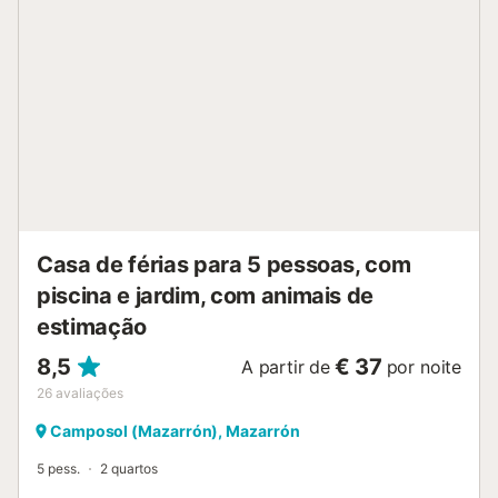
forma livre, bem conservada, e de uma banheira de
hidromassagem para 4 pessoas (disponível apenas de
Novembro a Abril). Há um jardim de azulejos com plantas
do deserto e uma encantadora cozinha exterior coberta
com churrasco a gás, área de refeições e uma máquina de
lavar roupa. Por favor, note que os seguintes custos
devem ser pagos no local: - limpeza final - ar
condicionado...
Casa de férias para 5 pessoas, com
piscina e jardim, com animais de
estimação
8,5
€ 37
A partir de
por noite
26
avaliações
Camposol (Mazarrón), Mazarrón
5 pess.
2 quartos