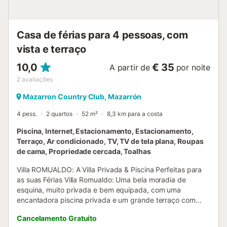
Casa de férias para 4 pessoas, com
vista e terraço
10,0
€ 35
A partir de
por noite
2
avaliações
Mazarron Country Club, Mazarrón
4 pess.
2 quartos
52 m²
8,3 km para a costa
Piscina, Internet, Estacionamento, Estacionamento,
Terraço, Ar condicionado, TV, TV de tela plana, Roupas
de cama, Propriedade cercada, Toalhas
Villa ROMUALDO: A Villa Privada & Piscina Perfeitas para
as suas Férias Villa Romualdo: Uma bela moradia de
esquina, muito privada e bem equipada, com uma
encantadora piscina privada e um grande terraço com
vistas fantásticas para as montanhas. Bem localizada no
Cancelamento Gratuito
muito agradável e bem cuidado Mazarron Country Club.