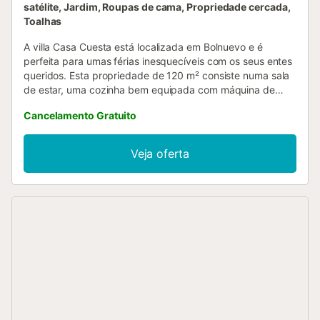
satélite, Jardim, Roupas de cama, Propriedade cercada,
Toalhas
A villa Casa Cuesta está localizada em Bolnuevo e é
perfeita para umas férias inesquecíveis com os seus entes
queridos. Esta propriedade de 120 m² consiste numa sala
de estar, uma cozinha bem equipada com máquina de
lavar loiça, 3 quartos, e 2 casas de banho e pode,
Cancelamento Gratuito
portanto, acomodar 6 pessoas. Outras comodidades
incluem Wi-Fi, TV satélite, ar condicionado, bem como uma
máquina de lavar roupa. Uma cama de bebé e uma
Veja oferta
cadeira alta estão também disponíveis. O ponto alto deste
alojamento é a sua área exterior privada com piscina, um
jardim, um terraço aberto, um terraço coberto, um
churrasco e um duche exterior. 2 lugares de
estacionamento estão disponíveis na propriedade. Há
estacionamento gratuito disponível na rua. São permitidos
animais de estimação. Não são permitidos grupos de
jovens. O papel higiénico é fornecido mas o sabão não....