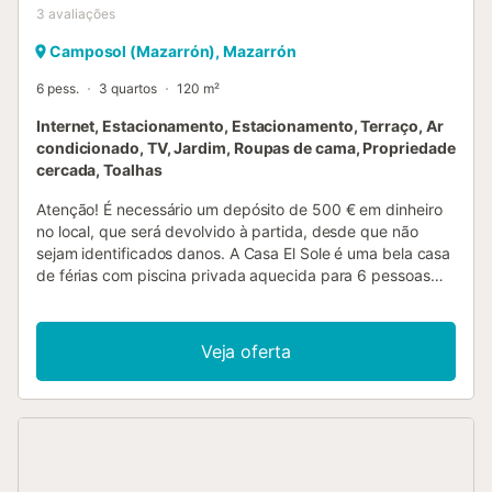
3
avaliações
Camposol (Mazarrón), Mazarrón
6 pess.
3 quartos
120 m²
Internet, Estacionamento, Estacionamento, Terraço, Ar
condicionado, TV, Jardim, Roupas de cama, Propriedade
cercada, Toalhas
Atenção! É necessário um depósito de 500 € em dinheiro
no local, que será devolvido à partida, desde que não
sejam identificados danos. A Casa El Sole é uma bela casa
de férias com piscina privada aquecida para 6 pessoas
em Camposol (Múrcia, Costa Blanca). Esta casa de férias
está localizada num bairro espanhol tranquilo e combina o
charme da arquitetura tradicional espanhola com um
Veja oferta
interior moderno. O interior inclui uma sala de estar
acolhedora e uma cozinha moderna equipada com os mais
recentes eletrodomésticos. A casa de férias dispõe ainda
de três quartos, todos equipados com camas confortáveis
e colchões novos para uma boa noite de sono. Além disso,
existem três casas de banho equipadas, modernas e