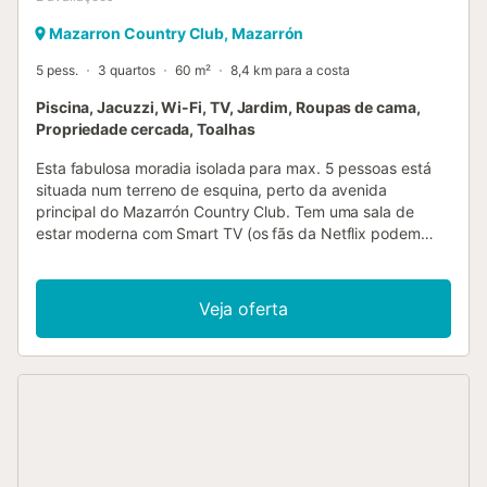
Mazarron Country Club, Mazarrón
5 pess.
3 quartos
60 m²
8,4 km para a costa
Piscina, Jacuzzi, Wi-Fi, TV, Jardim, Roupas de cama,
Propriedade cercada, Toalhas
Esta fabulosa moradia isolada para max. 5 pessoas está
situada num terreno de esquina, perto da avenida
principal do Mazarrón Country Club. Tem uma sala de
estar moderna com Smart TV (os fãs da Netflix podem
assistir aos seus filmes e séries favoritos) e uma lareira, o
que torna a villa perfeita para estadias de Inverno
prolongadas. Há três quartos de bom tamanho com amplo
Veja oferta
espaço de armário: dois quartos com uma cama de casal e
um quarto com uma cama de solteiro. A propriedade tem
uma cozinha totalmente equipada com um
frigorífico/congelador, placa de vitrocerâmica, forno,
máquina de lavar loiça, chaleira e máquina de café
Senseo. Casa de banho com sanita e duche. Existem três
unidades de ar condicionado para manter a villa fria no
calor do Verão. Pode desfrutar de uma piscina privada de