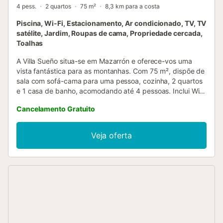
4 pess.
2 quartos
75 m²
8,3 km para a costa
Piscina, Wi-Fi, Estacionamento, Ar condicionado, TV, TV
satélite, Jardim, Roupas de cama, Propriedade cercada,
Toalhas
A Villa Sueño situa-se em Mazarrón e oferece-vos uma
vista fantástica para as montanhas. Com 75 m², dispõe de
sala com sofá-cama para uma pessoa, cozinha, 2 quartos
e 1 casa de banho, acomodando até 4 pessoas. Inclui Wi-
Fi de alta velocidade (adequado para videochamadas), TV
Cancelamento Gratuito
com canais alemães, ar condicionado, ventoinha e
máquina de lavar roupa. Berço e cadeira alta para bebé
estão disponíveis. No exterior, usufruem de piscina
Veja oferta
privada, jardim, terraço aberto, terraço coberto, varanda,
churrasqueira e duche exterior. Há um campo de ténis a
15 minutos a pé. Existe estacionamento na propriedade e
estacionamento gratuito na rua. É permitido no máximo 1
animal de estimação. Não é permitido fumar nem realizar
festas. O interior é totalmente acessível, sem degraus.
Toalhas de praia e piscina são fornecidas. Existe
arrecadação para mota e bicicleta. A propriedade possui
orientações para a separação correta do lixo; mais