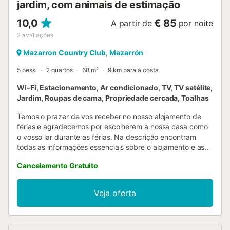
jardim, com animais de estimação
10,0
€ 85
A partir de
por noite
2
avaliações
Mazarron Country Club, Mazarrón
5 pess.
2 quartos
68 m²
9 km para a costa
Wi-Fi, Estacionamento, Ar condicionado, TV, TV satélite,
Jardim, Roupas de cama, Propriedade cercada, Toalhas
Temos o prazer de vos receber no nosso alojamento de
férias e agradecemos por escolherem a nossa casa como
o vosso lar durante as férias. Na descrição encontram
todas as informações essenciais sobre o alojamento e as
opções de dormir. Consultem também as nossas
Cancelamento Gratuito
fotografias e a lista de comodidades disponíveis. Por favor,
leiam atentamente o regulamento da casa e aceitem-no,
para que fiquem a par de todos os detalhes importantes....
Veja oferta