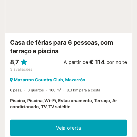
própria cama para animais de estimação e que limpe após
eles. Posso trazer crianças e bebés? Absolutamente.
Crianças e bebés são bem-vindos. Um berço de viagem
está disponível - por favor, confirme no momento da
reserva se necessário. É permitido fumar dentro da
propriedade? Não, fumar é estritamente proibido dentro
Casa de férias para 6 pessoas, com
da villa. Pode fumar no exterior, no jardim ou no pátio, m...
terraço e piscina
8,7
€ 114
A partir de
por noite
3
avaliações
Mazarron Country Club, Mazarrón
6 pess.
3 quartos
160 m²
8,3 km para a costa
Piscina, Piscina, Wi-Fi, Estacionamento, Terraço, Ar
condicionado, TV, TV satélite
Veja oferta