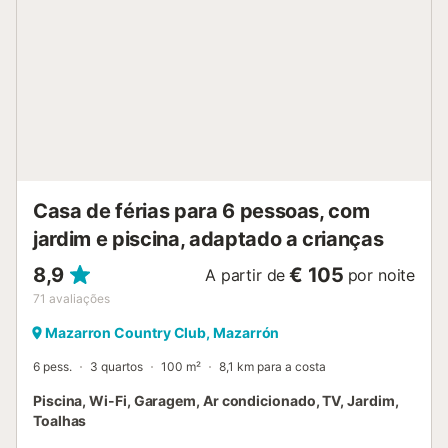
bar e restaurante mais próximo ficam a apenas 100 m e o
supermercado a 300 m. A praia de Las Moreras está a
10,73 km e o Aeroporto de Múrcia a 51,8 km. Da villa parte
uma excelente rede de trilhos para caminhadas e ciclismo.
Animais de estimação são permitidos mediante aprovação
prévia; na época alta, não são permitidos. Não são
permitidas festas. Limpeza adicional disponível mediante
taxa extra. Toalhas e roupa de cama incluídas. A Villa
Mediterrâneo é mo...
Casa de férias para 6 pessoas, com
jardim e piscina, adaptado a crianças
8,9
€ 105
A partir de
por noite
71
avaliações
Mazarron Country Club, Mazarrón
6 pess.
3 quartos
100 m²
8,1 km para a costa
Piscina, Wi-Fi, Garagem, Ar condicionado, TV, Jardim,
Toalhas