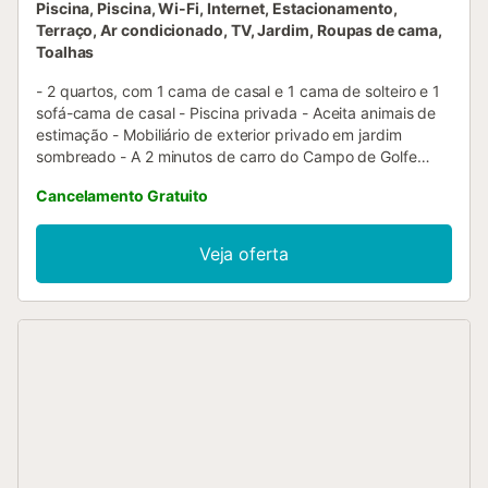
Piscina, Piscina, Wi-Fi, Internet, Estacionamento,
Terraço, Ar condicionado, TV, Jardim, Roupas de cama,
Toalhas
- 2 quartos, com 1 cama de casal e 1 cama de solteiro e 1
sofá-cama de casal - Piscina privada - Aceita animais de
estimação - Mobiliário de exterior privado em jardim
sombreado - A 2 minutos de carro do Campo de Golfe
Camposol - 1 casa de banho com duche sobre banheira -
Cancelamento Gratuito
Ar condicionado em toda a casa - Estacionamento gratuito
no local - Mosquiteiros em todas as janelas e portas -
Cozinha totalmente equipada - Roupa de cama, toalhas e
Veja oferta
produtos de higiene pessoal essenciais fornecidos
Atrações: - Campo de Golfe Camposol (2 minutos de
carro) - Mercado de Quinta-feira de Camposol (5 minutos
de carro) - Puerto de Mazarrón (20 minutos de carro) -
Parque Natural de Sierra Espuña (50 minutos de carro)
Perguntas Frequentes: A que horas é o check-in e o
check-out? Check-in: A partir das 15:00 Check-out: Até às
10:00 São permitidos animais de estimação na
propriedade? Sim! Animais de estimação são bem-vindos.
Por favor, certifique-se de que são supervisionados e não
incomodam os vizinhos. Recomendamos que traga a sua