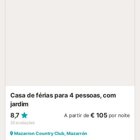
churrasqueira, duche exterior e campo de ténis.
Distâncias: restaurantes, cafés, bares e o supermercado
mais próximo ficam a 200 a 400 metros. Existe um lugar
de estacionamento na propriedade e estacionamento
gratuito na rua. Não são permitidos animais de estimação.
A propriedade tem acesso e interior sem degraus. Existem
regras de reciclagem; mais informações no local....
Casa de férias para 4 pessoas, com
jardim
8,7
€ 105
A partir de
por noite
29
avaliações
Mazarron Country Club, Mazarrón