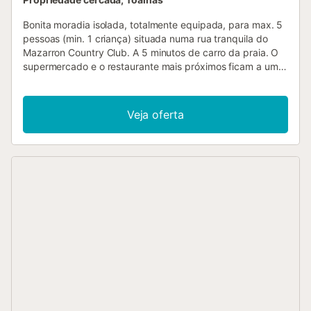
Bonita moradia isolada, totalmente equipada, para max. 5
pessoas (min. 1 criança) situada numa rua tranquila do
Mazarron Country Club. A 5 minutos de carro da praia. O
supermercado e o restaurante mais próximos ficam a uma
curta distância a pé. 3 quartos 2 casas de banho sala de
estar com lareira (ideal para estadias de inverno) SmartTV
jardim com piscina privada 9x4 m banheira de
Veja oferta
hidromassagem (disponível apenas de novembro a abril)
máquina de lavar roupa churrasqueira Boretti de luxo
internet Por favor, note que os seguintes custos devem ser
pagos no local: Ar condicionado: A villa tem ar
condicionado operado por cartão. Os cartões podem ser
comprados no local. O sistema é muito fácil de utilizar:
insere-se o cartão na caixa e tem-se eletricidade. Pode
verificar no ecrã quanto dinheiro ainda resta no seu cartão
O quarto da torre é acessível através de uma escada
exterior e não é adequado para crianças pequenas. Os
animais de estimação são bem-vindos por um custo
adicional....