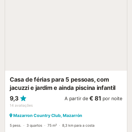
centenas de metros o separam da costa, que o atrai com
uma ampla praia e águas cristalinas. Nas imediações
também poderá praticar vela ou passar um dia ativo no
campo de golfe. Utilize as bicicletas disponíveis para
explorar a zona ao seu próprio ritmo. Umas férias
relaxantes e variadas esperam por si nesta bela casa!...
Casa de férias para 5 pessoas, com
jacuzzi e jardim e ainda piscina infantil
9,3
€ 81
A partir de
por noite
14
avaliações
Mazarron Country Club, Mazarrón
5 pess.
3 quartos
75 m²
8,3 km para a costa