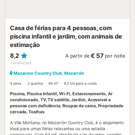
Casa de férias para 4 pessoas, com
piscina infantil e jardim, com animais de
estimação
8,2
€ 57
A partir de
por noite
7
avaliações
Mazarron Country Club, Mazarrón
4 pess.
2 quartos
64 m²
8,5 km para a costa
Piscina, Piscina infantil, Wi-Fi, Estacionamento, Ar
condicionado, TV, TV satélite, Jardim, Acessível a
pessoas com deficiência, Roupas de cama, Propriedade
cercada, Toalhas
A Villa Montana, no Mazarrón Country Club, é o alojamento
ideal para umas férias relaxantes ou uma estadia
prolongada. Com 64 m², dispõe de sala de estar, cozinha,