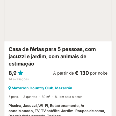
informações disponíveis no local. O check-in é simples e
conveniente....
Casa de férias para 5 pessoas, com
jacuzzi e jardim, com animais de
estimação
8,9
€ 130
A partir de
por noite
14
avaliações
Mazarron Country Club, Mazarrón
5 pess.
3 quartos
80 m²
8,1 km para a costa
Piscina, Jacuzzi, Wi-Fi, Estacionamento, Ar
condicionado, TV, TV satélite, Jardim, Roupas de cama,
Propriedade cercada, Toalhas