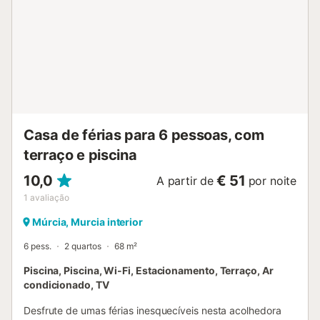
bancos, posto de gasolina, centro médico e fica a apenas
7 minutos a pé da villa. Principais Características Piscina
Privada (Aquecida mediante taxa extra) Terraço privado
no último piso e área de churrasco Virado a Sul Ampla área
de estar em plano aberto Cozinha Acesso direto à piscina
de todos os 3 quartos Fechaduras inteligentes (não são
necessárias chaves) Wi-Fi rápido gratuito Smart TV A
propriedade está localizada a 1 km de Sucina, a 1 km do
restaurante La Mario, a 1 km do restaurante ...
Casa de férias para 6 pessoas, com
terraço e piscina
10,0
€ 51
A partir de
por noite
1
avaliação
Múrcia, Murcia interior
6 pess.
2 quartos
68 m²
Piscina, Piscina, Wi-Fi, Estacionamento, Terraço, Ar
condicionado, TV
Desfrute de umas férias inesquecíveis nesta acolhedora