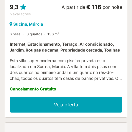
9,3
€ 116
A partir de
por noite
5
avaliações
Sucina, Múrcia
6 pess.
3 quartos
136 m²
Internet, Estacionamento, Terraço, Ar condicionado,
Jardim, Roupas de cama, Propriedade cercada, Toalhas
Esta villa super moderna com piscina privada está
localizada em Sucina, Múrcia. A villa tem dois pisos com
dois quartos no primeiro andar e um quarto no rés-do-
chão, todos os quartos têm casas de banho privativas. O
quarto principal no andar de cima tem um grande terraço
Cancelamento Gratuito
com área de estar exterior e vista para a piscina e para as
montanhas. No rés-do-chão, dispõe de uma ampla sala de
estar, sala de jantar e cozinha em open space com portas
Veja oferta
de pátio em dois lados que dão acesso ao terraço e à área
da piscina. Uma das grandes vantagens desta villa é o
espaço exterior, que tem uma grande piscina exterior de
água salgada com jatos numa das extremidades. A piscina
também pode ser aquecida durante os meses de inverno