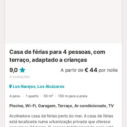
ótimo ambiente familiar e tem alguns restaurantes e bares
para desfrutar de uma refeição à noite ou tapas à hora do
almoço. A apenas 5 minutos de distância, encontrará Los
Alcázares, que oferece restaurantes de todas as
nacionalidades, incluindo chineses, indianos, espanhóis,
franceses e ingleses, para citar alguns. Los Alcázares tem
um grande mercado ao ar livre às terças-feiras e outro na
cidade vizinha de Los Narejos aos sábados. Los Alcázares
Casa de férias para 4 pessoas, com
é também o lo...
terraço, adaptado a crianças
9,0
€ 44
A partir de
por noite
4
avaliações
Los Narejos, Los Alcázares
4 pess.
1 quarto
50 m²
150 m para a praia
Piscina, Wi-Fi, Garagem, Terraço, Ar condicionado, TV
Acolhedora casa de férias perto do mar. A casa de férias
está localizada numa urbanização privada que oferece