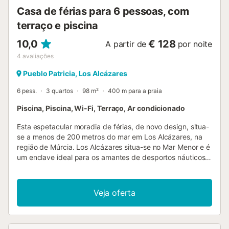
Casa de férias para 6 pessoas, com
terraço e piscina
10,0
€ 128
A partir de
por noite
4
avaliações
Pueblo Patricia, Los Alcázares
6 pess.
3 quartos
98 m²
400 m para a praia
Piscina, Piscina, Wi-Fi, Terraço, Ar condicionado
Esta espetacular moradia de férias, de novo design, situa-
se a menos de 200 metros do mar em Los Alcázares, na
região de Múrcia. Los Alcázares situa-se no Mar Menor e é
um enclave ideal para os amantes de desportos náuticos,
com os seus sete quilómetros de praia. Esta habitação foi
construída com materiais de alta qualidade, com um
interior elegante e inovador, de acordo com as últimas
Veja oferta
tendências, onde a luz desempenha um papel
protagonista. A casa dispõe de 3 quartos amplos e
luminosos com televisões inteligentes, roupeiros grandes e
áreas de descanso para o máximo conforto, 2 casas de