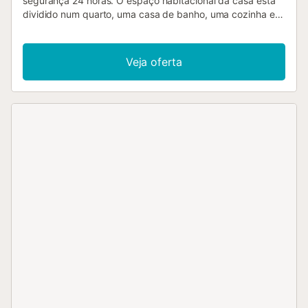
segurança 24 horas. O espaço habitacional da casa está
dividido num quarto, uma casa de banho, uma cozinha e
uma área de estar. No complexo, tem acesso a uma
piscina exterior comum onde pode refrescar-se quando
está calor. Do salão tem acesso a uma varanda. Nas
Veja oferta
imediações existem supermercados, restaurantes e locais
de lazer. Há também um campo de golfe a 3,5 km. Não
podemos esquecer que as belas praias de areia e o mar
ficam nas imediações do apartamento....