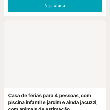
especialmente concebido pelo golfista de classe mundial
Veja oferta
Jack Nicklaus, oferece a todos os entusiastas do desporto
uma vasta gama de actividades de lazer tais como ténis,
ténis de paddle, squash, campos de futebol e muito mais.
Rodeando o campo de golfe com belos jardins
ajardinados, numerosos parques infantis e pouco tráfego
dentro do complexo seguro, este é um ambiente ideal
para famílias com crianças. O centro comercial Al Kasar,
um edifício de arquitectura impressionante, alberga bares,
restaurantes, supermercados e lojas de golfe....
Casa de férias para 4 pessoas, com
piscina infantil e jardim e ainda jacuzzi,
com animais de estimação