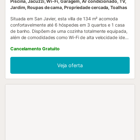
Piscina, Jacuzzi, Wi-Fi, Garagem, Ar condicionado, TV,
Jardim, Roupas de cama, Propriedade cercada, Toalhas
Situada em San Javier, esta villa de 134 m² acomoda
confortavelmente até 6 hóspedes em 3 quartos e 1 casa
de banho. Dispõem de uma cozinha totalmente equipada,
além de comodidades como Wi-Fi de alta velocidade ideal
para videochamadas, televisão, máquina de lavar roupa e
Cancelamento Gratuito
ar condicionado na sala e nos quartos. No exterior, podem
desfrutar do jardim privado e de um terraço descoberto,
perfeitos para relaxar ou refeições ao ar livre. A piscina
Veja oferta
exterior privada oferece um espaço refrescante, enquanto
o grelhador permite preparar refeições saborosas no
exterior. A localização próxima da praia facilita o acesso à
costa. Têm à disposição estacionamento na rua e 1 lugar
de garagem partilhado para maior comodidade. Por favor,
notem que não são permitidos eventos na propriedade....