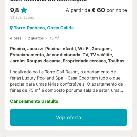
9,8
€ 60
A partir de
por noite
31
avaliações
Torre-Pacheco, Costa Cálida
4 pess.
2 quartos
75 m²
Piscina, Jacuzzi, Piscina infantil, Wi-Fi, Garagem,
Estacionamento, Ar condicionado, TV, TV satélite,
Jardim, Roupas de cama, Propriedade cercada, Toalhas
Localizado no La Torre Golf Resort, o apartamento de
férias Luxury Pool and Spa - Casa Coco tem tudo o que
precisa para umas férias confortáveis. O apartamento de
férias de 75 m² é composto por uma sala de estar, uma
cozinha muito bem equipada, 2 quartos e 1 casa de banho
Cancelamento Gratuito
e pode, portanto, acomodar 4 pessoas. As comodidades
adicionais incluem Wi-Fi (adequado para chamadas de
vídeo), ar condicionado em todos os quartos, uma
Veja oferta
máquina de lavar roupa, uma consola de jogos, bem como
uma televisão. O apartamento de férias possui uma área
exterior privada com um terraço aberto, um terraço