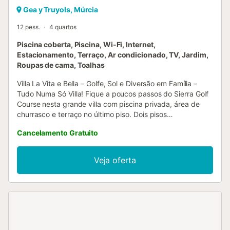
Gea y Truyols, Múrcia
12 pess.
4 quartos
Piscina coberta, Piscina, Wi-Fi, Internet,
Estacionamento, Terraço, Ar condicionado, TV, Jardim,
Roupas de cama, Toalhas
Villa La Vita e Bella – Golfe, Sol e Diversão em Família –
Tudo Numa Só Villa! Fique a poucos passos do Sierra Golf
Course nesta grande villa com piscina privada, área de
churrasco e terraço no último piso. Dois pisos
independentes tornam-na perfeita para estadias de várias
Cancelamento Gratuito
famílias. A apenas 20 minutos das praias e atrações locais!
Perfeita para famílias numerosas, grupos de golfe ou
amigos a viajar juntos, esta villa de dois pisos acomoda até
Veja oferta
12 pessoas e oferece piscina privada, terraço soalheiro no
último piso e todas as comodidades para uma estadia
relaxante. Disposição da Alojamento Piso Principal
(Acomoda 6) • Quarto principal com 2 camas individuais e
casa de banho privativa • 2 quartos twin com casa de
banho partilhada • Sala de estar e jantar em open-plan
com sofá-cama • Cozinha totalmente equipada • Acesso