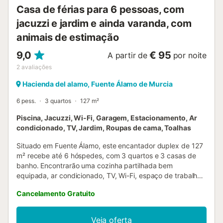
Casa de férias para 6 pessoas, com
jacuzzi e jardim e ainda varanda, com
animais de estimação
9,0
€ 95
A partir de
por noite
2
avaliações
Hacienda del alamo, Fuente Álamo de Murcia
6 pess.
3 quartos
127 m²
Piscina, Jacuzzi, Wi-Fi, Garagem, Estacionamento, Ar
condicionado, TV, Jardim, Roupas de cama, Toalhas
Situado em Fuente Álamo, este encantador duplex de 127
m² recebe até 6 hóspedes, com 3 quartos e 3 casas de
banho. Encontrarão uma cozinha partilhada bem
equipada, ar condicionado, TV, Wi-Fi, espaço de trabalho
dedicado, máquina de lavar, secadora e o vosso próprio
Cancelamento Gratuito
jacuzzi privado para relaxar. No exterior, desfrutem do
vosso jardim e varanda privados, ideais para refeições ao
ar livre com grelhador privado. A piscina exterior aquecida
Veja oferta