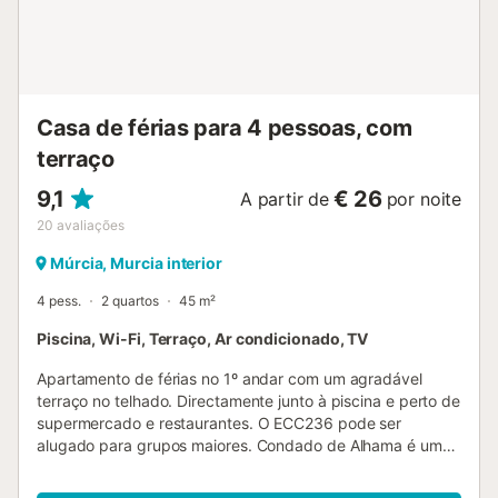
piscina. No exterior, relaxem na piscina aquecida
(disponível mediante taxa adicional), espreguiçadeiras,
duche, jardim privado, barbecue a gás, pérgula e terraço
no telhado com vistas para a serra. Inclui Wi-Fi, coluna
Sonos, aquecimento central, tacos de golfe, raquetes de
Casa de férias para 4 pessoas, com
ténis e padel e toalhas abundantes. ...
terraço
9,1
€ 26
A partir de
por noite
20
avaliações
Múrcia, Murcia interior
4 pess.
2 quartos
45 m²
Piscina, Wi-Fi, Terraço, Ar condicionado, TV
Apartamento de férias no 1º andar com um agradável
terraço no telhado. Directamente junto à piscina e perto de
supermercado e restaurantes. O ECC236 pode ser
alugado para grupos maiores. Condado de Alhama é um
resort de golfe de primeira classe. Com uma área total de
9.000.000 m2 e um campo de golfe de 18 buracos