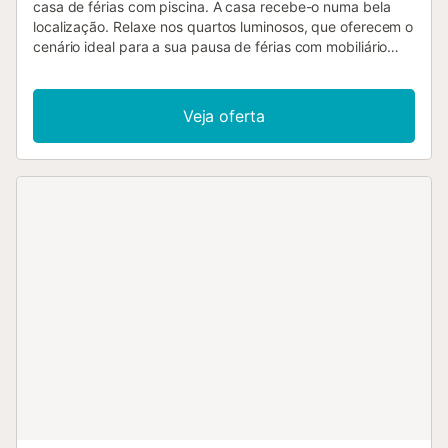
casa de férias com piscina. A casa recebe-o numa bela
localização. Relaxe nos quartos luminosos, que oferecem o
cenário ideal para a sua pausa de férias com mobiliário
moderno e de bom gosto. À noite, fique à vontade no sofá,
reveja as experiências do dia e converse até tarde da
noite. Tome sol nos jardins atraentes, relaxe em uma
Veja oferta
espreguiçadeira confortável à beira da piscina. Nade um
pouco e termine o dia com bebidas frescas e boa comida
no terraço. Aproveite a proximidade do campo de golfe
para melhorar o seu handicap. Também pode chegar
facilmente à costa de carro a partir daqui. Desfrute de dias
maravilhosos na praia com toda a família. Desfrute da sua
estadia nesta confortável casa de férias....