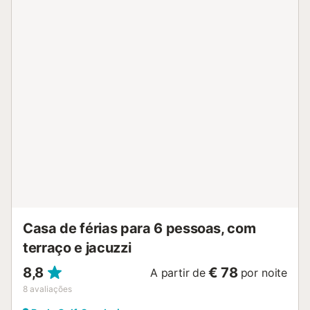
banho com chuveiros de fácil acesso e uma sala de estar
moderna em tons suaves que convida a relaxar no sofá.
Uma cozinha totalmente equipada completa as
confortáveis instalações. No exterior, existe um terraço
soalheiro onde poderá passar serões sociais com a sua
família e amigos, preparar deliciosas refeições na grelha ou
simplesmente apanhar sol junto à bela piscina privada. O
serviço de manutenção da piscina todas as quintas-feiras
de manhã está incluído no preço e verifica e limpa a água.
Um local ideal para desfrutar dos seus dias de descanso.
Devido à sua proximidade com o mar, oferece uma grande
variedade de desportos aquáticos, como kitesurf,
windsurf, paddle surf, caiaque e vela....
Casa de férias para 6 pessoas, com
terraço e jacuzzi
8,8
€ 78
A partir de
por noite
8
avaliações