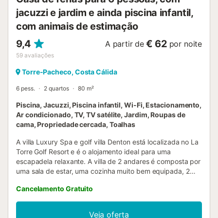
jacuzzi e jardim e ainda piscina infantil,
com animais de estimação
9,4
€ 62
A partir de
por noite
59
avaliações
Torre-Pacheco, Costa Cálida
6 pess.
2 quartos
80 m²
Piscina, Jacuzzi, Piscina infantil, Wi-Fi, Estacionamento,
Ar condicionado, TV, TV satélite, Jardim, Roupas de
cama, Propriedade cercada, Toalhas
A villa Luxury Spa e golf villa Denton está localizada no La
Torre Golf Resort e é o alojamento ideal para uma
escapadela relaxante. A villa de 2 andares é composta por
uma sala de estar, uma cozinha muito bem equipada, 2
quartos e 2 casas de banho e pode, portanto, acomodar 6
Cancelamento Gratuito
pessoas. As comodidades adicionais incluem Wi-Fi
(adequado para chamadas de vídeo), ar condicionado em
todos os quartos, uma máquina de lavar roupa, 2 consolas
Veja oferta