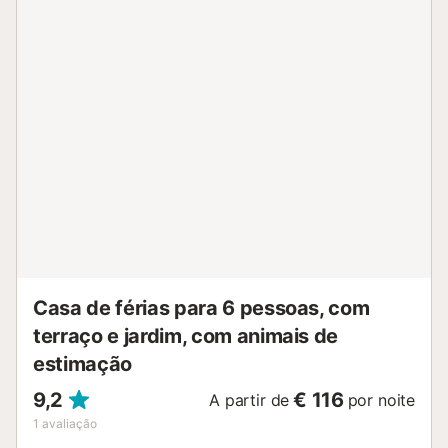
mediante pagamento de uma taxa adicional. No exterior,
dispõe de um grande terraço com espreguiçadeiras e
jardim, bem como da área de cozinha exterior com
churrasqueira, frigorífico, lava-loiça, forno e placa. Sucina
é uma pequena aldeia a apenas 20 minutos de carro das
praias da Costa Cálida e um excelente ponto de partida
para desfrutar dos muitos campos de golfe da região. A
aldeia tem tudo o que precisa, incluindo restaurantes,
bares, bancos, posto de gasolina e um centro médico.
Principais Características Piscina Privada de Água Salgada
Cozinha Exterior e Churrasqueira Ampla Sala de Estar em
Open Space Fechaduras Inteligentes (não são necessárias
chaves) Wi-Fi Rápid...
Casa de férias para 6 pessoas, com
terraço e jardim, com animais de
estimação
9,2
€ 116
A partir de
por noite
1
avaliação