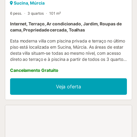
Sucina, Múrcia
6 pess.
3 quartos
101 m²
Internet, Terraço, Ar condicionado, Jardim, Roupas de
cama, Propriedade cercada, Toalhas
Esta moderna villa com piscina privada e terraço no último
piso está localizada em Sucina, Múrcia. As áreas de estar
desta villa situam-se todas ao mesmo nível, com acesso
direto ao terraço e à piscina a partir de todos os 3 quartos
e da sala de estar. Existem também 2 casas de banho,
Cancelamento Gratuito
uma ampla sala de estar e cozinha em plano aberto. Uma
das grandes características desta villa é o espaço exterior,
que possui uma grande piscina exterior. A piscina também
Veja oferta
pode ser aquecida durante os meses de inverno mediante
uma taxa adicional. No exterior, tem um amplo terraço
com espreguiçadeiras e jardim, bem como churrasqueira,
terraço no último piso, espreguiçadeiras e pérgula. Sucina
é uma pequena aldeia a apenas 20 minutos de carro das
praias da Costa Cálida e um ótimo ponto de partida para
desfrutar dos muitos campos de golfe da região. A aldeia
tem tudo o que precisa, incluindo restaurantes, bares,