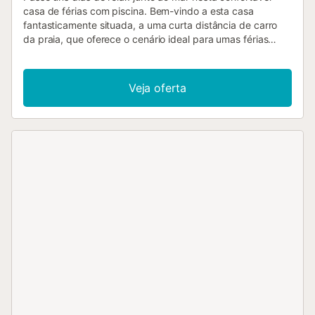
casa de férias com piscina. Bem-vindo a esta casa
fantasticamente situada, a uma curta distância de carro
da praia, que oferece o cenário ideal para umas férias
variadas, especialmente se o seu coração bate por golfe.
Desfrute de noites acolhedoras após um dia na piscina ou
na praia, aconchegue-se nos elegantes quartos, jante com
Veja oferta
os seus entes queridos na cozinha e converse longamente
no confortável sofá. Desfrute do sol e das longas tardes
de verão nos terraços e na varanda. Interrompa os seus
banhos de sol para um mergulho refrescante na piscina e,
claro, também poderá desfrutar de refeições ao ar livre.
Jogue golfe no campo de 18 buracos que tem mesmo ao
lado. Quer seja um principiante ou um golfista experiente,
experimentará desafios desportivos num ambiente de
sonho. Dirija-se à praia e desfrute do mar e do sol. Visite as
cidades históricas de Múrcia e Cartagena, viva a cultura, a
arquitetura e o ambiente mediterrânico em excursões de
um dia....