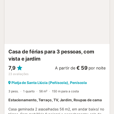
alojamento Alojamento com uma vista magnífica sobre as
alturas de Peniscola, o castelo e a reserva natural. Todo o
conforto (máquina de lavar louça, máquina de lavar roupa,
3 casas de banho, facilitará as suas férias). Bairro
agradável. A varanda adjacente à sala de estar rodeia
todo o apartamento, pode desfrutar do terraço de 40m2,
acessível através de uma escadaria (cerca de 10
degraus). Plancha exterior! Piscina do bairro ao fundo da
rua (a pagar) e vaivém diári...
Casa de férias para 3 pessoas, com
vista e jardim
7,9
€ 59
A partir de
por noite
23
avaliações
Platja de Santa Llúcia (Peñiscola), Peníscola
3 pess.
1 quarto
56 m²
150 m para a costa
Estacionamento, Terraço, TV, Jardim, Roupas de cama
Casa geminada 2 assoalhadas 56 m2, em andar baixo/ no