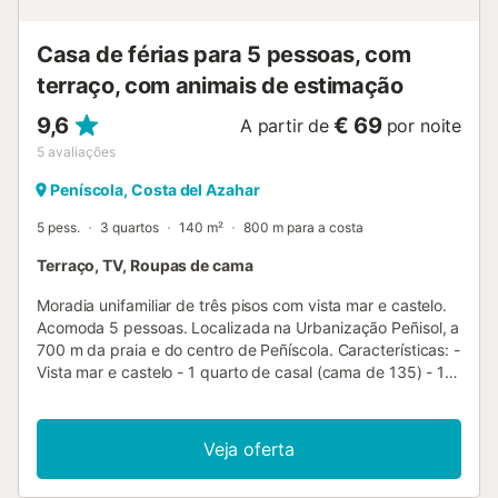
lareira, biblioteca, calefação a gás, ar condicionado e
persianas eléctricas, saída ao terraço...
Casa de férias para 5 pessoas, com
terraço, com animais de estimação
9,6
€ 69
A partir de
por noite
5
avaliações
Peníscola, Costa del Azahar
5 pess.
3 quartos
140 m²
800 m para a costa
Terraço, TV, Roupas de cama
Moradia unifamiliar de três pisos com vista mar e castelo.
Acomoda 5 pessoas. Localizada na Urbanização Peñisol, a
700 m da praia e do centro de Peñíscola. Características: -
Vista mar e castelo - 1 quarto de casal (cama de 135) - 1
quarto com 2 camas de 90 - 1 quarto com 1 cama de 90 -
1 casa de banho com banheira - 1 casa de banho com
duche - 1 lavabo - Sala de estar/jantar com TV - Cozinha
Veja oferta
equipada - Amplos terraços, solário e churrasqueira - A
urbanização dispõe de piscina comunitária, zona infantil e