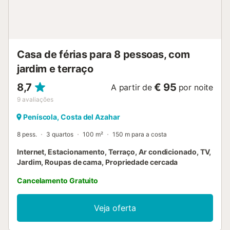
adicional: Piscina privada - Período de abertura: de 30 de
maio a 30 de setembro. Estadia distribuída por um
profissional. Salvo indicação em contrário, os serviços
como limpeza, roupa de cama, toalhas, etc. não estão
incluídos no preço deste aluguer. Se forem adm...
Casa de férias para 8 pessoas, com
jardim e terraço
8,7
€ 95
A partir de
por noite
9
avaliações
Peníscola, Costa del Azahar
8 pess.
3 quartos
100 m²
150 m para a costa
Internet, Estacionamento, Terraço, Ar condicionado, TV,
Jardim, Roupas de cama, Propriedade cercada
Cancelamento Gratuito
Veja oferta