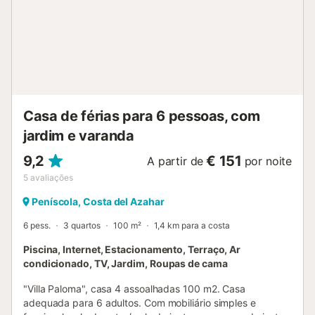
pagamento direto em dinheiro). Aluguer de berços (7€/dia,
pagamento direto). Aluguer de cama extra (7€/dia
pagamento direto). PETES: É permitido um (1) animal de
estimação, suplemento para toda a estadia de 50€
DEPOSITO: 150€. (Depósito por cartão de crédito ou
débito, dinheiro não aceite). É devolvido ao mesmo cartão
num prazo máximo de 7 dias a...
Casa de férias para 6 pessoas, com
jardim e varanda
9,2
€ 151
A partir de
por noite
5
avaliações
Peníscola, Costa del Azahar
6 pess.
3 quartos
100 m²
1,4 km para a costa
Piscina, Internet, Estacionamento, Terraço, Ar
condicionado, TV, Jardim, Roupas de cama
"Villa Paloma", casa 4 assoalhadas 100 m2. Casa
adequada para 6 adultos. Com mobiliário simples e