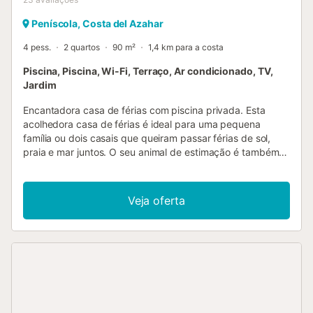
Peníscola, Costa del Azahar
4 pess.
2 quartos
90 m²
1,4 km para a costa
Piscina, Piscina, Wi-Fi, Terraço, Ar condicionado, TV,
Jardim
Encantadora casa de férias com piscina privada. Esta
acolhedora casa de férias é ideal para uma pequena
família ou dois casais que queiram passar férias de sol,
praia e mar juntos. O seu animal de estimação é também
bem-vindo. Na bela varanda fechada com piscina, pode
refrescar-se na água nos dias quentes, relaxar nos móveis
de jardim com um bom livro ou comer juntos. Os arredores
Veja oferta
oferecem uma variedade de oportunidades para férias
ativas. Desfrute da região pelas rotas de senderismo ou de
bicicleta de montanha, alugue um barco ou bicicletas ou
visite um balneário termal próximo. A 1,5 km chega ao mar
e às praias de areia e seixos. Nota: O proprietário vive no
1º andar, mas a piscina está à disposição exclusiva dos
hóspedes da casa de férias. A piscina pode ser utilizada
de 21 de junho a 21 de outubro. Apenas para aluguer de