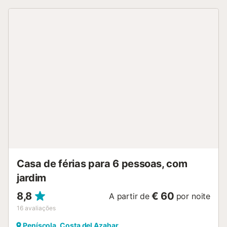
campos de basquete. - Estacionamento em zona
comunitária....
Casa de férias para 6 pessoas, com
jardim
8,8
€ 60
A partir de
por noite
16
avaliações
Peníscola, Costa del Azahar