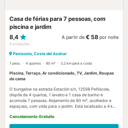
Casa de férias para 7 pessoas, com
piscina e jardim
8,4
€ 58
A partir de
por noite
5
avaliações
Peníscola, Costa del Azahar
7 pess.
4 quartos
80 m²
3,2 km para a costa
Piscina, Terraço, Ar condicionado, TV, Jardim, Roupas
de cama
O bungalow na estrada Estación s/n, 12598 Peñíscola,
dispõe de 4 quartos, 1 lavabo e 1 casa de banho e
acomoda 7 pessoas. Alojamento de 80 m², acolhedor e
espaçoso, com vista para o jardim. Está localizado a 4 km
da estação de autocarros "Interurbano, nacionais, etc.", a
Cancelamento Gratuito
3 km do supermercado "Mercadona", a 4 km da praia de
areia "Playa Sur", a 4 km da cidade "Peñíscola", a 8 km do