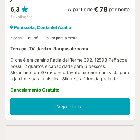
6,3
€ 78
A partir de
por noite
6
avaliações
Peníscola, Costa del Azahar
6 pess.
60 m²
1,5 km para a costa
Terraço, TV, Jardim, Roupas de cama
O chalé em camino Ratlla del Terme 392, 12598 Peñiscola,
possui 2 quartos e capacidade para 6 pessoas.
Alojamento de 60 m² confortável e exterior, com vista para
o jardim e para a piscina. Situa-se a 1 km da praia de
areia, 1 km da estação de autocarros "Parada bus
Cancelamento Gratuito
interurbano", 1 km do restaurante "Papa del Mar", 3 km do
supermercado "Mercadona", 5 km da cidade "Peñiscola",
5 km da estação de comboios "Benicarlo/Peñiscola", 9 km
Veja oferta
do parque natural "Parque natural de la Sierra de Irta", 50
km do aeroporto "Castellon", 50 km do campo de Golfe
"Panoramica", 100 km do parque de diversões "Port
Aventura" e está localizado numa zona muito tranquila.
Dispõe de jardim, mobiliário de jardim, terreno vedado,