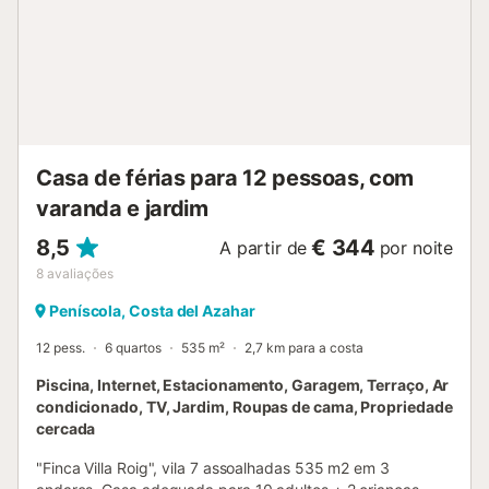
42518CS7...
Casa de férias para 12 pessoas, com
varanda e jardim
8,5
€ 344
A partir de
por noite
8
avaliações
Peníscola, Costa del Azahar
12 pess.
6 quartos
535 m²
2,7 km para a costa
Piscina, Internet, Estacionamento, Garagem, Terraço, Ar
condicionado, TV, Jardim, Roupas de cama, Propriedade
cercada
"Finca Villa Roig", vila 7 assoalhadas 535 m2 em 3