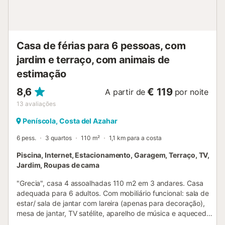
combinação....
Casa de férias para 6 pessoas, com
jardim e terraço, com animais de
estimação
8,6
€ 119
A partir de
por noite
13
avaliações
Peníscola, Costa del Azahar
6 pess.
3 quartos
110 m²
1,1 km para a costa
Piscina, Internet, Estacionamento, Garagem, Terraço, TV,
Jardim, Roupas de cama
"Grecia", casa 4 assoalhadas 110 m2 em 3 andares. Casa
adequada para 6 adultos. Com mobiliário funcional: sala de
estar/ sala de jantar com lareira (apenas para decoração),
mesa de jantar, TV satélite, aparelho de música e aquecedor
a gás, saída ao terraço. Cozinha aberta (forno, Máquina de