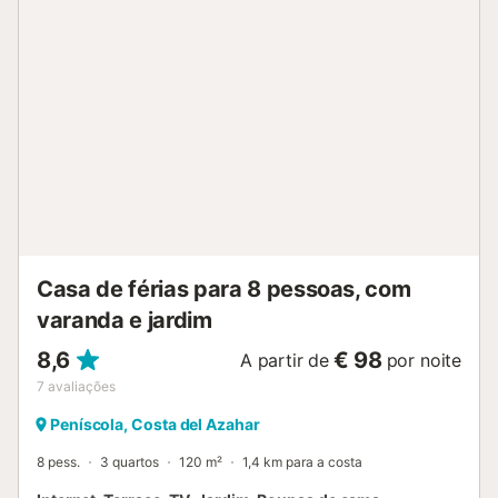
terraço, máquina de lavar roupa, churrasqueira, piscina
privada, estacionamento exterior no próprio alojamento e
televisão. A cozinha americana, a gás, está equipada com
frigorífico, micro-ondas, forno, congelador, loiça, talheres,
utensílios de cozinha e cafeteira. À chegada ser-lhe-ão
entregues os lençóis e um pequeno kit de limpeza. Não
são fornecidas toalhas. Informação adicional: Piscina
privada - Período de abertura: de 27 de maio a 3 de
outubro. Serviços opcionais a pagar no local e a reservar
antes da sua chegada: . Animal de estimação: 40 € por
reserva Estadia gerida por um profissional. Salvo indicação
em contrário, os serviços como limpeza, roupa de cama,
toalhas, etc. não...
Casa de férias para 8 pessoas, com
varanda e jardim
8,6
€ 98
A partir de
por noite
7
avaliações
Peníscola, Costa del Azahar
8 pess.
3 quartos
120 m²
1,4 km para a costa