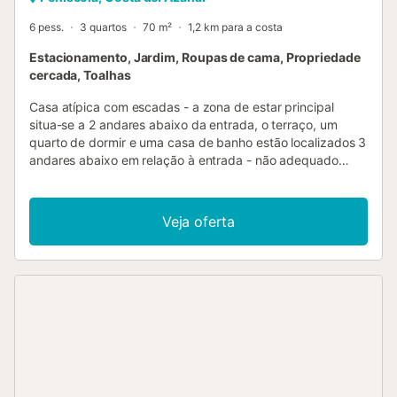
6 pess.
3 quartos
70 m²
1,2 km para a costa
Estacionamento, Jardim, Roupas de cama, Propriedade
cercada, Toalhas
Casa atípica com escadas - a zona de estar principal
situa-se a 2 andares abaixo da entrada, o terraço, um
quarto de dormir e uma casa de banho estão localizados 3
andares abaixo em relação à entrada - não adequado
para hóspedes com deficiências. As crianças não devem
ser deixadas sem vigilância à volta da varanda. Terá
certamente umas óptimas férias na nossa confortável casa
Veja oferta
de 70 m²! A casa está localizada a 1,5 km da praia,
desfrute da calma e frescura mesmo em época alta. Carro
necessário, mesmo em época alta Há ar condicionado mas
apenas na sala de estar e na sala de jantar, pode
aproveitar para o refrescar abrindo os quartos. (Atenção,
terá de descer 3 andares para chegar à nossa casa!)
incluindo sala de estar, 3 quartos, cozinha, varanda e um
grande terraço. Estará num lugar calmo e poderá desfrutar
de uma vista muito agradável sobre o castelo no Verão e
uma brisa muito agradável longe da multidão da aldeia! O