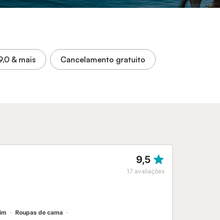
9,0
& mais
Cancelamento gratuito
9,5
17
avaliações
im
Roupas de cama