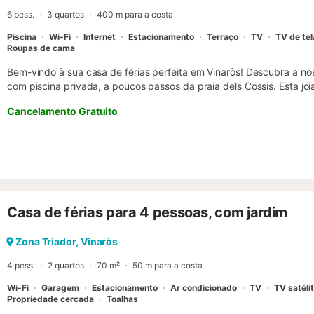
6 pess.
3 quartos
400 m para a costa
Piscina
Wi-Fi
Internet
Estacionamento
Terraço
TV
TV de tel
Roupas de cama
Bem-vindo à sua casa de férias perfeita em Vinaròs! Descubra a n
com piscina privada, a poucos passos da praia dels Cossis. Esta joia
dispõe de três acolhedores quartos duplos, duas casas de banho, um
Cancelamento Gratuito
uma cozinha independente totalmente equipada, um terraço relaxa
churrasqueira construída. Além disso, possui uma prática garage
zona residencial tranquila de Vinaròs, a apenas 500 metros da prai
centro da cidade, a nossa casa oferece o equilíbrio perfeito entre 
no encanto do passeio marítimo de Vinaròs, rodeado por uma vasta
supermercados e lojas. O acesso a esta joia de férias é fácil e con
que dá acesso à garagem. Poderá estacionar mais dois carros no e
Casa de férias para 4 pessoas, com jardim
terreno fechado. Adicionalmente, conta com um portão pedonal para
irá cativá-lo com uma espaçosa área pavimentada que alberga uma
frente à piscina, um generoso terraço coberto com mesa e cadeira
Zona Triador, Vinaròs
confortáveis espreguiçadeiras, convida-o a desfrutar do sol. Algu
4 pess.
2 quartos
70 m²
50 m para a costa
churrasco e a...
Wi-Fi
Garagem
Estacionamento
Ar condicionado
TV
TV satéli
Propriedade cercada
Toalhas