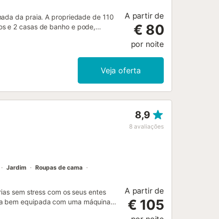
A partir de
hada da praia. A propriedade de 110
€ 80
os e 2 casas de banho e pode,
 de alta velocidade, bem como uma
por noite
ão também disponíveis. A moradia
o aberto, um terraço coberto e um
iedade e 1 numa garagem. As famílias
Veja oferta
. O ar condicionado não está
videochamadas. Está disponível uma
8,9
8
avaliações
Jardim
Roupas de cama
A partir de
érias sem stress com os seus entes
€ 105
inha bem equipada com uma máquina
omodar 6 pessoas. Outras