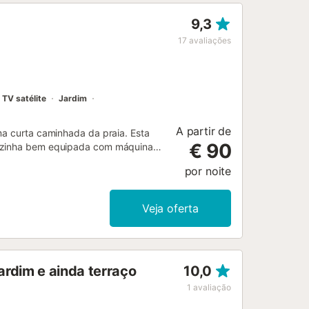
 as instalações com cuidado durante
9,3
.
17
avaliações
TV satélite
Jardim
A partir de
ma curta caminhada da praia. Esta
€ 90
cozinha bem equipada com máquina
de banho adicional, podendo assim
por noite
cidade, TV satélite, ar
e bebé e uma cadeira alta estão
ada com piscina, um jardim, um
Veja oferta
r. Partilhe uma refeição caseira no
ão disponíveis 2 lugares de
o é gratuito na rua. Não são
vens. O Wi-Fi é adequado para
ardim e ainda terraço
10,0
e veículos eléctricos. A
1
avaliação