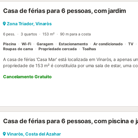
ser fornecidas mediante pagamento adicional. Pedimos que tratem
Casa de férias para 6 pessoas, com jardim
a vossa estadia. Poderá ser cobrada uma taxa em caso de danos...
Zona Triador, Vinaròs
6 pess.
3 quartos
153 m²
90 m para a costa
Piscina
Wi-Fi
Garagem
Estacionamento
Ar condicionado
TV
Roupas de cama
Propriedade cercada
Toalhas
A casa de férias 'Casa Mar' está localizada em Vinaròs, a apenas u
propriedade de 153 m² é constituída por uma sala de estar, uma 
de lavar loiça, 3 quartos e 2 casas de banho, bem como uma casa 
Cancelamento Gratuito
acomodar 6 pessoas. Outras comodidades incluem Wi-Fi de alta velo
condicionado, bem como uma máquina de lavar roupa. Uma cama d
também disponíveis. A casa de férias possui uma área exterior priv
terraço aberto, um terraço coberto, um barbecue e um duche exterio
seu terraço enquanto desfruta de fantásticas vistas para o mar. Est
estacionamento na propriedade e 1 numa garagem. O estacionament
permitidos animais de estimação. Não são permitidos grupos de jo
Casa de férias para 6 pessoas, com piscina e j
chamadas de vídeo. Está disponível uma estação de carregamento d
propriedade tem depósito de motocicletas e bicicletas....
Vinaròs, Costa del Azahar