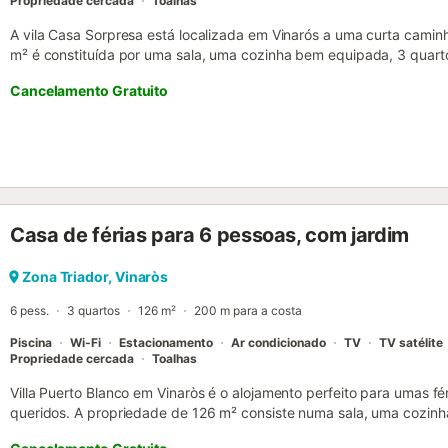
Propriedade cercada
Toalhas
A vila Casa Sorpresa está localizada em Vinarós a uma curta camin
m² é constituída por uma sala, uma cozinha bem equipada, 3 quart
portanto, acomodar 6 pessoas. Outras comodidades incluem Wi-Fi
Cancelamento Gratuito
máquina de lavar roupa. Uma cama de bebé e uma cadeira alta est
possui uma área exterior privada com piscina, um jardim, um terraç
barbecue. Estão disponíveis 2 lugares de estacionamento na propr
com crianças são bem-vindas. Não são permitidos grupos de jovens
actualmente disponível. Wi-Fi está disponível e é adequado para 
estação de carregamento de veículos eléctricos....
Casa de férias para 6 pessoas, com jardim
Zona Triador, Vinaròs
6 pess.
3 quartos
126 m²
200 m para a costa
Piscina
Wi-Fi
Estacionamento
Ar condicionado
TV
TV satélite
Propriedade cercada
Toalhas
Villa Puerto Blanco em Vinaròs é o alojamento perfeito para umas f
queridos. A propriedade de 126 m² consiste numa sala, uma coz
de lavar louça, 3 quartos e 2 casas de banho e pode, portanto, ac