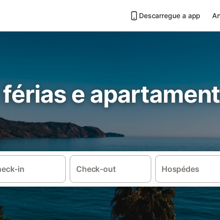
Descarregue a app
An
 férias e apartamen
eck-in
Check-out
Hospédes