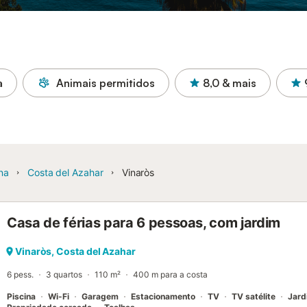
a
Animais permitidos
8,0
& mais
na
Costa del Azahar
Vinaròs
Casa de férias para 6 pessoas, com jardim
Vinaròs, Costa del Azahar
6 pess.
3 quartos
110 m²
400 m para a costa
Piscina
Wi-Fi
Garagem
Estacionamento
TV
TV satélite
Jard