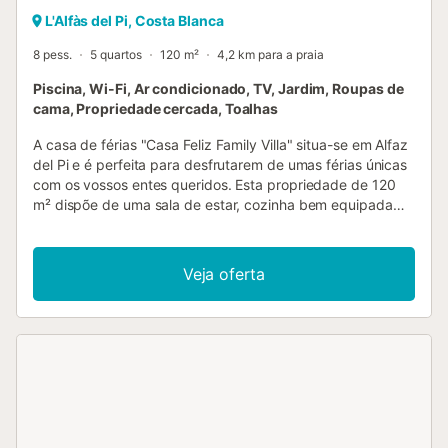
L'Alfàs del Pi, Costa Blanca
8 pess.
5 quartos
120 m²
4,2 km para a praia
Piscina, Wi-Fi, Ar condicionado, TV, Jardim, Roupas de
cama, Propriedade cercada, Toalhas
A casa de férias "Casa Feliz Family Villa" situa-se em Alfaz
del Pi e é perfeita para desfrutarem de umas férias únicas
com os vossos entes queridos. Esta propriedade de 120
m² dispõe de uma sala de estar, cozinha bem equipada
com máquina de lavar loiça, 5 quartos e 3 casas de
banho, acomodando até 10 pessoas. Inclui ainda Wi-Fi,
televisão, ar condicionado e máquina de lavar roupa.
Veja oferta
Berço e cadeira alta disponíveis mediante pedido e com
custo adicional. No exterior privativo encontram uma
piscina, jardim e terraço coberto. Estacionamento gratuito
disponível na rua. Animais de estimação não são
permitidos. Esta propriedade destina-se apenas a famílias.
Festas são estritamente proibidas e, em caso de danos, o
valor será deduzido da caução....