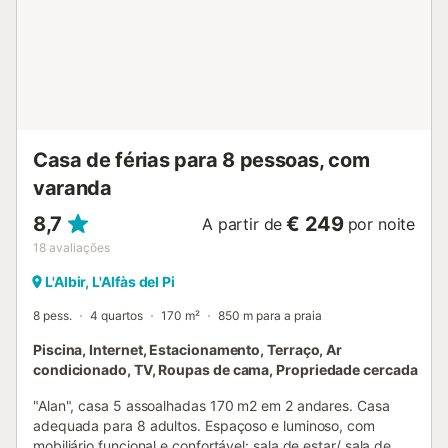
Casa de férias para 8 pessoas, com
varanda
8,7
€ 249
A partir de
por noite
18
avaliações
L'Albir, L'Alfàs del Pi
8 pess.
4 quartos
170 m²
850 m para a praia
Piscina, Internet, Estacionamento, Terraço, Ar
condicionado, TV, Roupas de cama, Propriedade cercada
"Alan", casa 5 assoalhadas 170 m2 em 2 andares. Casa
adequada para 8 adultos. Espaçoso e luminoso, com
mobiliário funcional e confortável: sala de estar/ sala de