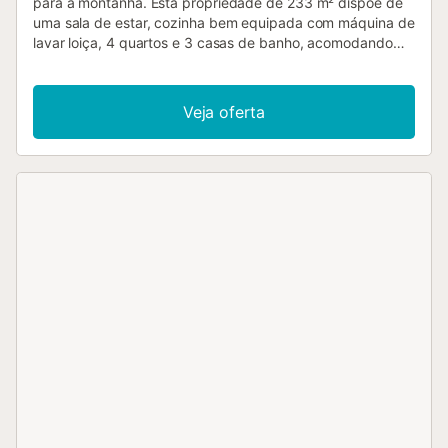
para a montanha. Esta propriedade de 233 m² dispõe de
uma sala de estar, cozinha bem equipada com máquina de
lavar loiça, 4 quartos e 3 casas de banho, acomodando
até 8 pessoas. Inclui ainda Wi-Fi, ar condicionado,
máquina de lavar roupa e televisão. Cadeira alta e berço
disponíveis mediante taxa adicional. O destaque deste
Veja oferta
alojamento é a área exterior privada com piscina, jardim,
terraço descoberto, terraço coberto, churrasqueira e
duche exterior. Podem partilhar refeições no terraço
descoberto enquanto apreciam as vistas relaxantes para a
montanha. Animais de estimação são permitidos mediante
pedido e taxa adicional. Não são permitidos grupos de
jovens. Esta propriedade destina-se apenas a famílias.
Festas são estritamente proibidas e qualquer dano será
descontado da caução....