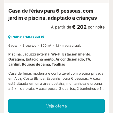
Casa de férias para 6 pessoas, com
jardim e piscina, adaptado a crianças
€ 202
A partir de
por noite
L'Albir, L'Alfàs del Pi
6 pess.
3 quartos
300 m²
1,1 km para a praia
Piscina, Jacuzzi externa, Wi-Fi, Estacionamento,
Garagem, Estacionamento, Ar condicionado, TV,
Jardim, Roupas de cama, Toalhas
Casa de férias moderna e confortável com piscina privada
em Albir, Costa Blanca, Espanha, para 6 pessoas. A casa
está situada em uma área costeira, montanhosa e urbana,
a 2 km da praia. A casa possui 3 quartos, 2 banheiros e 1
toalete, distribuídos em 2 níveis. A acomodação oferece
um lindo jardim gramado e uma adorável piscina. Seu
conforto e a proximidade da praia, áreas de compras,
Veja oferta
atividades esportivas e lugares para sair fazem desta uma