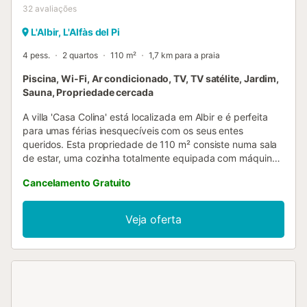
32
avaliações
L'Albir, L'Alfàs del Pi
4 pess.
2 quartos
110 m²
1,7 km para a praia
Piscina, Wi-Fi, Ar condicionado, TV, TV satélite, Jardim,
Sauna, Propriedade cercada
A villa 'Casa Colina' está localizada em Albir e é perfeita
para umas férias inesquecíveis com os seus entes
queridos. Esta propriedade de 110 m² consiste numa sala
de estar, uma cozinha totalmente equipada com máquina
de lavar loiça, 2 quartos e 2 casas de banho e pode,
Cancelamento Gratuito
portanto, acomodar 4 pessoas. Outras comodidades
incluem Wi-Fi, TV satélite, ar condicionado, bem como uma
máquina de lavar roupa. Além disso, uma sauna privada e
Veja oferta
equipamento de ginásio estão disponíveis para a sua
utilização. A sua área exterior privada inclui uma piscina,
um jardim, mobiliário de jardim, um terraço aberto, uma
varanda, um barbecue e um duche exterior. Distância a
pé/na estrada até ao restaurante mais próximo: 764m.
Distância a pé/caminhada até ao café mais próximo: