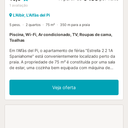
1
avaliação
L'Albir, L'Alfàs del Pi
5 pess.
2 quartos
75 m²
350 m para a praia
Piscina, Wi-Fi, Ar condicionado, TV, Roupas de cama,
Toalhas
Em l'Alfàs del Pi, o apartamento de férias "Estrella 2 2 1A
Spaniahome" está convenientemente localizado perto da
praia. A propriedade de 75 m² é constituída por uma sala
de estar, uma cozinha bem equipada com máquina de
lavar louça, 2 quartos e 2 casas de banho e pode,
portanto, acomodar 4 pessoas. Outras comodidades
incluem Wi-Fi, uma TV, ar condicionado, aquecimento,
Veja oferta
bem como uma máquina de lavar roupa. O apartamento
de férias dispõe de um terraço coberto privado. Uma área
exterior partilhada, constituída por uma piscina e um
duche exterior, está também disponível para a sua
utilização. Além disso, a propriedade oferece também uma
piscina interior partilhada e aquecida. As ligações de
transportes públicos estão localizadas a curta distância a