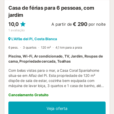
Casa de férias para 6 pessoas, com
jardim
10,0
€ 290
A partir de
por noite
1
avaliação
L'Alfàs del Pi, Costa Blanca
6 pess.
3 quartos
120 m²
4,1 km para a praia
Piscina, Wi-Fi, Ar condicionado, TV, Jardim, Roupas de
cama, Propriedade cercada, Toalhas
Com belas vistas para o mar, a Casa Coral Spaniahome
situa-se em Alfaz del Pi. Esta propriedade de 120 m²
dispõe de sala de estar, cozinha bem equipada com
máquina de lavar loiça, 3 quartos e 1 casa de banho, além
de uma casa de banho adicional, acomodando até 6
Cancelamento Gratuito
pessoas. Inclui ainda Wi-Fi, ar condicionado, máquina de
lavar roupa e televisão. Cadeira alta disponível mediante
taxa adicional e berço também disponível mediante taxa
Veja oferta
adicional. No exterior, usufruem de piscina privada, jardim,