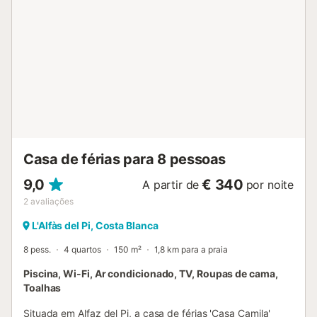
pé. O estacionamento gratuito está disponível na rua. Esta
propriedade só é adequada para famílias. As festas são
estritamente proibidas e se algo for danificado, será
deduzido do depósito. É permitido um animal de
estimação mediante o pagamento de uma taxa. Está
disponível um elevador no edifício....
Casa de férias para 8 pessoas
9,0
€ 340
A partir de
por noite
2
avaliações
L'Alfàs del Pi, Costa Blanca
8 pess.
4 quartos
150 m²
1,8 km para a praia
Piscina, Wi-Fi, Ar condicionado, TV, Roupas de cama,
Toalhas
Situada em Alfaz del Pi, a casa de férias 'Casa Camila'