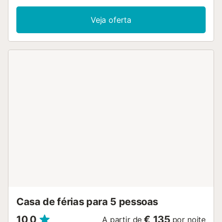
pessoas. As comodidades adicionais incluem Wi-Fi, ar
condicionado, uma máquina de lavar roupa, bem como
Veja oferta
uma televisão. Uma cadeira alta e um berço estão
disponíveis por um custo adicional. O apartamento de
férias possui uma área exterior privada com um terraço
aberto e uma varanda. A propriedade tem acesso a uma
área exterior partilhada que inclui uma piscina e um jardim.
São permitidos animais de estimação por um custo
adicional. Esta propriedade só é adequada para famílias.
As festas são estritamente proibidas e se algo for
danificado, será deduzido do depósito. É permitido fumar
(dentro do edifício)....
Casa de férias para 5 pessoas
10,0
€ 135
A partir de
por noite