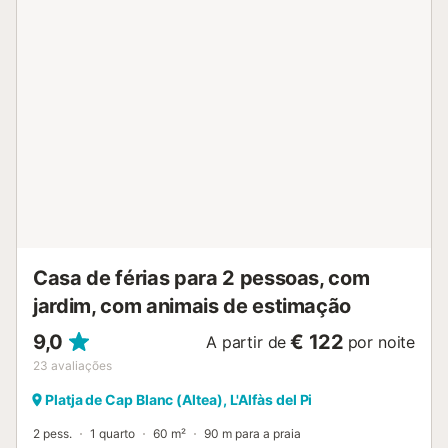
Casa de férias para 2 pessoas, com
jardim, com animais de estimação
9,0
€ 122
A partir de
por noite
23
avaliações
Platja de Cap Blanc (Altea), L'Alfàs del Pi
2 pess.
1 quarto
60 m²
90 m para a praia