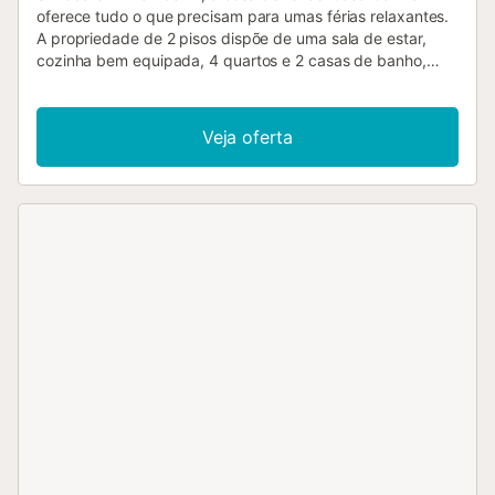
oferece tudo o que precisam para umas férias relaxantes.
A propriedade de 2 pisos dispõe de uma sala de estar,
cozinha bem equipada, 4 quartos e 2 casas de banho,
acomodando até 8 pessoas – ideal para famílias. Inclui
ainda Wi-Fi de alta velocidade (adequado para
videochamadas), ar condicionado, máquina de lavar roupa
Veja oferta
e televisão. Os hóspedes podem usufruir da piscina
partilhada, perfeita para se refrescarem nos dias mais
quentes. O terraço exterior é ideal para relaxar e fazer
refeições ao ar livre com a família ou amigos. Existe
estacionamento gratuito na rua. Animais de estimação são
permitidos mediante pedido. Esta propriedade destina-se
apenas a famílias; grupos de jovens não são permitidos.
Festas estão estritamente proibidas e, em caso de danos,
o valor será deduzido da caução....