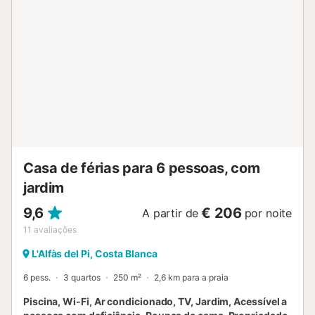
494m. Distância a pé/caminhada até ao bar mais próximo:
1,66km. Distância a pé/caminhada até ao supermercado
mais próximo: 1.05km. Distância a pé/caminhada até à
praia: 2,4km LP Praia. Distância até ao aeroporto: 61,6km
Aeroporto de Alicante. São permitidos animais de
estimação, mediante pedido, sem custos adicionais. Há
estacionamento na rua, a 50 m da propriedade. Não são
permitidos grupos de jovens....
Casa de férias para 6 pessoas, com
jardim
9,6
€ 206
A partir de
por noite
11
avaliações
L'Alfàs del Pi, Costa Blanca
6 pess.
3 quartos
250 m²
2,6 km para a praia
Piscina, Wi-Fi, Ar condicionado, TV, Jardim, Acessível a