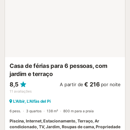
Casa de férias para 6 pessoas, com
jardim e terraço
8,5
€ 216
A partir de
por noite
11
avaliações
L'Albir, L'Alfàs del Pi
6 pess.
3 quartos
138 m²
800 m para a praia
Piscina, Internet, Estacionamento, Terraço, Ar
condicionado, TV, Jardim, Roupas de cama, Propriedade