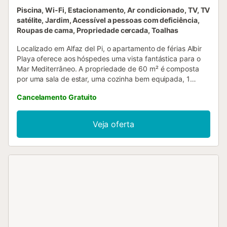
Piscina, Wi-Fi, Estacionamento, Ar condicionado, TV, TV
satélite, Jardim, Acessível a pessoas com deficiência,
Roupas de cama, Propriedade cercada, Toalhas
Localizado em Alfaz del Pi, o apartamento de férias Albir
Playa oferece aos hóspedes uma vista fantástica para o
Mar Mediterrâneo. A propriedade de 60 m² é composta
por uma sala de estar, uma cozinha bem equipada, 1
quarto e 1 casa de banho e pode, portanto, acomodar 2
Cancelamento Gratuito
pessoas. As comodidades adicionais incluem Wi-Fi, uma
televisão inteligente com serviços de streaming, ar
condicionado, bem como uma máquina de lavar roupa.
Veja oferta
Este aluguer de férias dispõe de uma refrescante piscina
partilhada para os dias quentes de verão. A praia fica a 70
metros da propriedade. Está disponível um lugar de
estacionamento na propriedade. Não são permitidos
animais de estimação, fumar e celebrar eventos. A
propriedade está localizada no 2º andar sem elevador....