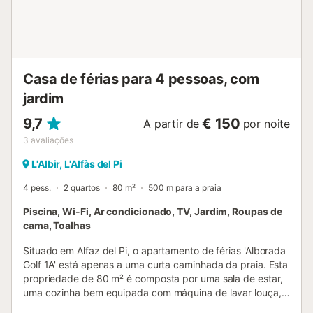
VT-461757-A
ESFCTU00000303000005785500000000000000000VT-
461757-A9...
Casa de férias para 4 pessoas, com
jardim
9,7
€ 150
A partir de
por noite
3
avaliações
L'Albir, L'Alfàs del Pi
4 pess.
2 quartos
80 m²
500 m para a praia
Piscina, Wi-Fi, Ar condicionado, TV, Jardim, Roupas de
cama, Toalhas
Situado em Alfaz del Pi, o apartamento de férias 'Alborada
Golf 1A' está apenas a uma curta caminhada da praia. Esta
propriedade de 80 m² é composta por uma sala de estar,
uma cozinha bem equipada com máquina de lavar louça, 2
quartos e 2 casas de banho e pode, portanto, acomodar 4