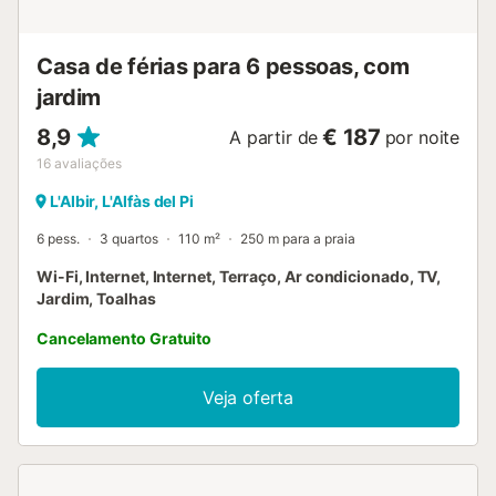
461754-A
ESFCTU00000303000005777000000000000000000VT-
4...
Casa de férias para 6 pessoas, com
jardim
8,9
€ 187
A partir de
por noite
16
avaliações
L'Albir, L'Alfàs del Pi
6 pess.
3 quartos
110 m²
250 m para a praia
Wi-Fi, Internet, Internet, Terraço, Ar condicionado, TV,
Jardim, Toalhas
Cancelamento Gratuito
Veja oferta