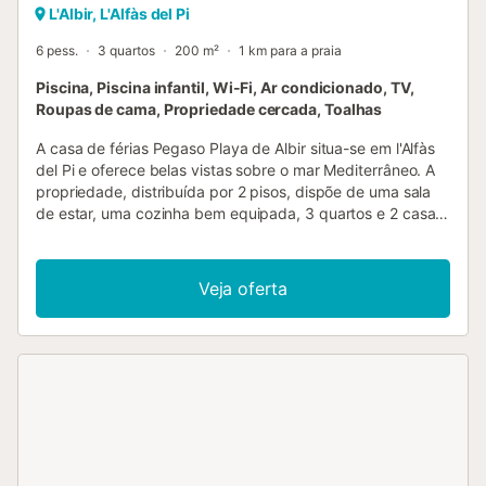
L'Albir, L'Alfàs del Pi
6 pess.
3 quartos
200 m²
1 km para a praia
Piscina, Piscina infantil, Wi-Fi, Ar condicionado, TV,
Roupas de cama, Propriedade cercada, Toalhas
A casa de férias Pegaso Playa de Albir situa-se em l'Alfàs
del Pi e oferece belas vistas sobre o mar Mediterrâneo. A
propriedade, distribuída por 2 pisos, dispõe de uma sala
de estar, uma cozinha bem equipada, 3 quartos e 2 casas
de banho, acomodando até 6 pessoas. Entre as
comodidades contam-se Wi-Fi de alta velocidade (ideal
para videochamadas), televisão, ar condicionado e
Veja oferta
máquina de lavar roupa. No exterior privado, encontrarão
um terraço ao ar livre, um terraço coberto e churrasqueira.
Podem ainda usufruir de uma zona exterior partilhada com
2 piscinas, uma piscina infantil e duche exterior. Existe
estacionamento gratuito na rua. Não são permitidos
grupos de jovens, animais de estimação, fumar ou festas.
Ideal para famílias....