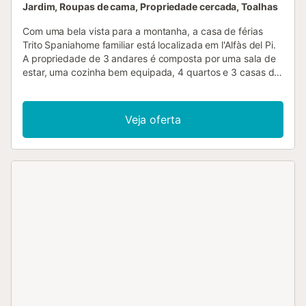
Jardim, Roupas de cama, Propriedade cercada, Toalhas
Com uma bela vista para a montanha, a casa de férias
Trito Spaniahome familiar está localizada em l'Alfàs del Pi.
A propriedade de 3 andares é composta por uma sala de
estar, uma cozinha bem equipada, 4 quartos e 3 casas de
banho e pode, portanto, acomodar 8 pessoas. As
comodidades adicionais incluem Wi-Fi de alta velocidade
(adequado para chamadas de vídeo), uma televisão, ar
Veja oferta
condicionado, bem como uma máquina de lavar roupa.
Este aluguer de férias possui uma piscina privada, terraços
abertos e cobertos, um churrasco e um chuveiro ao ar livre
para sua diversão. A propriedade está localizada perto da
praia e as ligações de transportes públicos estão a uma
curta distância a pé. Está disponível um lugar de
estacionamento na propriedade e estacionamento gratuito
na rua. Não são permitidos animais de estimação, fumar e
celebrar eventos....