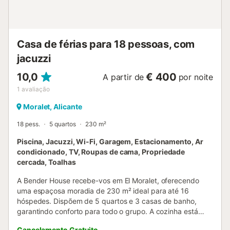
favor, lembre-se de tomar um duche antes de entrar na
piscina para remover o protetor solar e os óleos e não
traga copos para a área da piscina. Por favor, elimine
todos os resíduos nos caixotes do l...
Casa de férias para 18 pessoas, com
jacuzzi
10,0
€ 400
A partir de
por noite
1
avaliação
Moralet, Alicante
18 pess.
5 quartos
230 m²
Piscina, Jacuzzi, Wi-Fi, Garagem, Estacionamento, Ar
condicionado, TV, Roupas de cama, Propriedade
cercada, Toalhas
A Bender House recebe-vos em El Moralet, oferecendo
uma espaçosa moradia de 230 m² ideal para até 16
hóspedes. Dispõem de 5 quartos e 3 casas de banho,
garantindo conforto para todo o grupo. A cozinha está
totalmente equipada com tudo o que precisam para
Cancelamento Gratuito