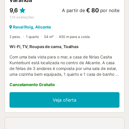
varanda
9,6
€ 80
A partir de
por noite
124
avaliações
Raval Roig, Alicante
2 pess.
1 quarto
54 m²
450 m para a costa
Wi-Fi, TV, Roupas de cama, Toalhas
Com uma bela vista para o mar, a casa de férias Casita
Kunterbunt está localizada no centro de Alicante. A casa
de férias de 3 andares é composta por uma sala de estar,
uma cozinha bem equipada, 1 quarto e 1 casa de banho e
pode, portanto, acomodar 2 pessoas. As comodidades
Cancelamento Gratuito
adicionais incluem Wi-Fi (adequado para chamadas de
vídeo), ar condicionado (apenas no quarto), uma máquina
de lavar roupa, bem como uma televisão. O ponto alto
Veja oferta
deste alojamento é a sua área exterior privativa com
terraço aberto e varanda. Aqui poderá relaxar com um
copo de vinho e desligar-se do mundo. Distância a pé/de
carro até ao restaurante mais próximo: 61m. Distância a
pé/de carro até ao café mais próximo: 21m. Distância a