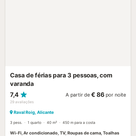
mergulho na piscina exterior e na sauna, ambas abertas a
todos os visitantes, ou no parque infantil local com os seus
filhos. Há um escorrega, baloiços, jogos e brinquedos para
os seus filhos se divertirem. Mais tarde, pode desfrutar do
pôr do sol na varanda com uma taça de vinho. Aguardam-
no emocionantes aventuras noturnas com a sua família
neste bairro soalheiro....
Casa de férias para 3 pessoas, com
varanda
7,4
€ 86
A partir de
por noite
29
avaliações
Raval Roig, Alicante
3 pess.
1 quarto
40 m²
450 m para a costa
Wi-Fi, Ar condicionado, TV, Roupas de cama, Toalhas