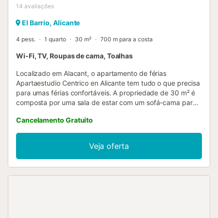
14
avaliações
El Barrio, Alicante
4 pess.
1 quarto
30 m²
700 m para a costa
Wi-Fi, TV, Roupas de cama, Toalhas
Localizado em Alacant, o apartamento de férias
Apartaestudio Centrico en Alicante tem tudo o que precisa
para umas férias confortáveis. A propriedade de 30 m² é
composta por uma sala de estar com um sofá-cama para
2 pessoas, 1 quarto e 1 casa de banho e pode, portanto,
Cancelamento Gratuito
acomodar 4 pessoas. As comodidades adicionais incluem
Wi-Fi, uma televisão, bem como toalhas de praia/piscina.
Este alojamento não dispõe de: ar condicionado. O edifício
Veja oferta
em que o alojamento está localizado tem um elevador.
Este aluguer de férias dispõe de uma varanda privada
para o seu relaxamento à noite. É permitido um máximo de
2 animais de estimação. Não é permitido fumar e celebrar
eventos. Para garantir a consideração pelo resto da
comunidade, festas ou ruídos excessivos - como música
alta ou gritos - não são permitidos após a meia-noite. A