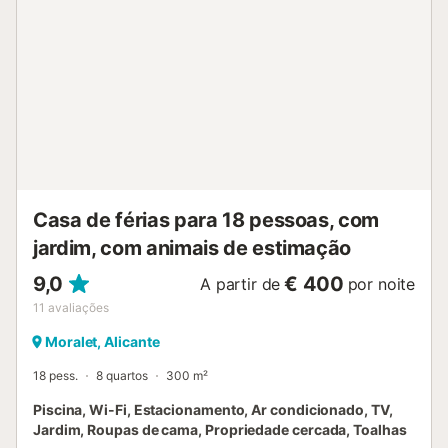
charmoso sótão coroa a propriedade, oferecendo um
espaço encantador com maravilhosas vistas mar, ideal
para relaxar e desfrutar da atmosfera tranquila. Para
facilitar a sua chegada, alguns dias antes da sua estadia
receberá um pedido para efetuar um depósito de
segurança online. Este depósito de segurança não será
debitado da sua conta bancária. Este procedimento é
autorizado pela sua plataforma de reservas....
Casa de férias para 18 pessoas, com
jardim, com animais de estimação
9,0
€ 400
A partir de
por noite
11
avaliações
Moralet, Alicante
18 pess.
8 quartos
300 m²
Piscina, Wi-Fi, Estacionamento, Ar condicionado, TV,
Jardim, Roupas de cama, Propriedade cercada, Toalhas