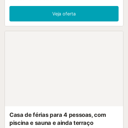
comodidades no local estão o acesso Wi-Fi de alta
velocidade (adequado para chamadas de vídeo), um
Veja oferta
espaço de trabalho dedicado para escritório em casa, uma
televisão inteligente com serviços de streaming, ar
condicionado e uma máquina de lavar roupa. O
apartamento está situado em frente ao Castillo de San
Fernando no Parque Monte Tossal, junto ao Auditório do
Conselho Provincial de Alicante e perto da Plaza de Toros,
do Estádio Rico Pérez e do Mercado Central. As ligações
de transportes públicos situam-se a uma curta distância a
pé da propriedade. O estacionamento gratuito está
disponível na rua. As famílias com crianças são bem-
vindas. Não é permitido convidar pessoas não registadas.
Pede-se aos hóspedes que respeitem as horas de silêncio
durante a sua estadia (nenhum ruído após as 23:00h).
Esta propriedade tem caraterísticas de poupança de luz e
água....
Casa de férias para 4 pessoas, com
piscina e sauna e ainda terraço