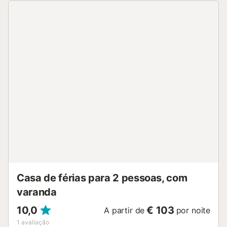
respeitar os horários de silêncio da comunidade. Pode ser
organizado um serviço de transfer para o aeroporto,
estação de autocarros ou comboios, disponível mediante
um custo adicional....
Casa de férias para 2 pessoas, com
varanda
10,0
€ 103
A partir de
por noite
1
avaliação