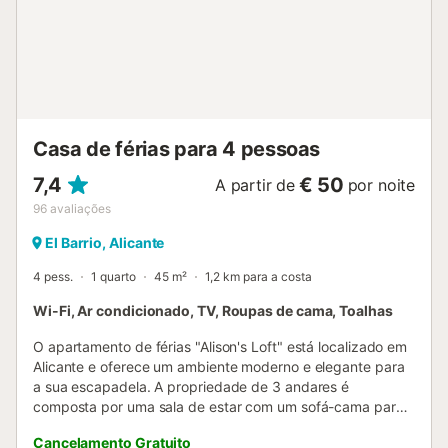
tem supermercados, farmácia e transportes públicos
(autocarro e elétrico) a poucos passos. Este apartamento
é ideal para quem procura uma escapadela relaxante num
ambiente privilegiado, com todas as comodidades ao
alcance. Reserve já e desfrute de uma experiência única
em frente ao mar. Ideal para casais, nómadas digitais ou
famílias com dois filhos....
Casa de férias para 4 pessoas
7,4
€ 50
A partir de
por noite
96
avaliações
El Barrio, Alicante
4 pess.
1 quarto
45 m²
1,2 km para a costa
Wi-Fi, Ar condicionado, TV, Roupas de cama, Toalhas
O apartamento de férias "Alison's Loft" está localizado em
Alicante e oferece um ambiente moderno e elegante para
a sua escapadela. A propriedade de 3 andares é
composta por uma sala de estar com um sofá-cama para
duas pessoas, uma cozinha totalmente equipada, 1 quarto
Cancelamento Gratuito
e 1 casa de banho e pode acomodar 4 pessoas. Entre as