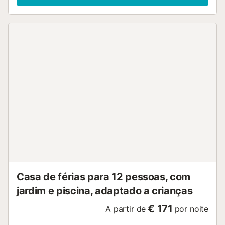
o pequeno-almoço com os primeiros raios de sol. O
apartamento fica apenas a 3 minutos a pé do eléctrico,
oferecendo uma localização e acessibilidade ideais. A
famosa praia de Albufereta, com águas cristalinas, fica a 5
minutos a pé, onde se pode desfrutar do sol 340 dias por
ano. AT-460561-A....
Casa de férias para 12 pessoas, com
jardim e piscina, adaptado a crianças
€ 171
A partir de
por noite