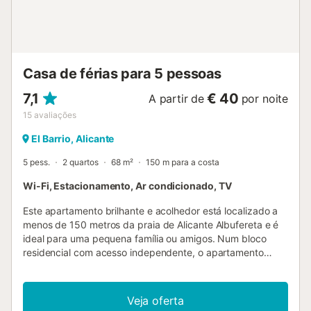
estacionamento na propriedade. É permitido um máximo
de 4 animais de estimação. Esta propriedade tem
características de poupança de luz e água. À chegada,
cada grupo deve fornecer um depósito de segurança em
dinheiro e um máximo de 3 pessoas para um check-in
Casa de férias para 5 pessoas
rápido de 40 minutos....
7,1
€ 40
A partir de
por noite
15
avaliações
El Barrio, Alicante
5 pess.
2 quartos
68 m²
150 m para a costa
Wi-Fi, Estacionamento, Ar condicionado, TV
Este apartamento brilhante e acolhedor está localizado a
menos de 150 metros da praia de Alicante Albufereta e é
ideal para uma pequena família ou amigos. Num bloco
residencial com acesso independente, o apartamento
oferece uma espaçosa cozinha totalmente equipada, dois
quartos, um com cama de casal e outro com três camas
individuais, ideal para crianças, uma casa de banho, uma
Veja oferta
espaçosa sala de estar e um terraço coberto, perfeito para