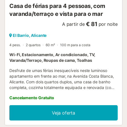
Casa de férias para 4 pessoas, com
varanda/terraço e vista para o mar
€ 81
A partir de
por noite
El Barrio, Alicante
4 pess.
2 quartos
60 m²
100 m para a costa
Wi-Fi, Estacionamento, Ar condicionado, TV,
Varanda/Terraço, Roupas de cama, Toalhas
Desfrute de umas férias inesquecíveis neste luminoso
apartamento em frente ao mar, na Avenida Costa Blanca,
Alicante. Com dois quartos duplos, uma casa de banho
completa, cozinha totalmente equipada e renovada (com
tudo o que é necessário para cozinhar como em casa) e
Cancelamento Gratuito
estacionamento privado, oferece conforto e estilo em cada
recanto. O ponto forte é o seu terraço amplo e encantador
com vista mar, onde poderá tomar o pequeno-almoço a
Veja oferta
ver o sol nascer, brindar com uma taça de vinho ao pôr do
sol ou simplesmente relaxar a ouvir as ondas. A praia fica a