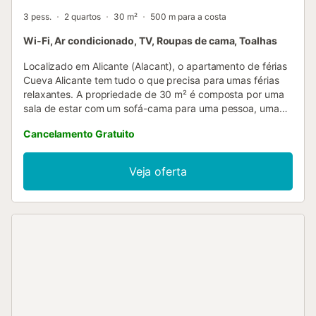
3 pess.
2 quartos
30 m²
500 m para a costa
Wi-Fi, Ar condicionado, TV, Roupas de cama, Toalhas
Localizado em Alicante (Alacant), o apartamento de férias
Cueva Alicante tem tudo o que precisa para umas férias
relaxantes. A propriedade de 30 m² é composta por uma
sala de estar com um sofá-cama para uma pessoa, uma
cozinha totalmente equipada, 2 quartos e 1 casa de banho
Cancelamento Gratuito
e pode, portanto, acomodar 3 pessoas. As comodidades
adicionais incluem Wi-Fi de alta velocidade (adequado
para chamadas de vídeo), uma televisão, ar condicionado,
Veja oferta
uma ventoinha, bem como uma máquina de lavar roupa.
Um berço e uma cadeira alta também estão disponíveis. A
propriedade está localizada perto da praia e as ligações
de transportes públicos estão a uma curta distância a pé.
Na área circundante, os hóspedes encontrarão aluguer de
bicicletas, supermercados, lojas, restaurantes e bares. A
propriedade está localizada na Cidade Velha-Santa Cruz,
a 16 minutos a pé do Castelo de Santa Bárbara, a 10
minutos a pé da Praia Postiguet e a 600 metros do
Mercado Central. O Aeroporto de Alicante-Elche Miguel