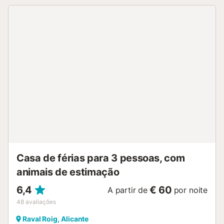
um passo, com supermercados, restaurantes e transportes
públicos mesmo ao lado. A apenas 10 minutos de carro do
Porto de Alicante, 10 minutos do Castelo de Santa Bárbara
e 10 minutos da Praia de San Juan, terá tudo o que
precisa para combinar relaxamento, cultura e gastronomia.
O seu refúgio mediterrânico ideal! Ideal para casais,
nómadas digitais ou famílias com dois filhos....
Casa de férias para 3 pessoas, com
animais de estimação
6,4
€ 60
A partir de
por noite
48
avaliações
Raval Roig, Alicante