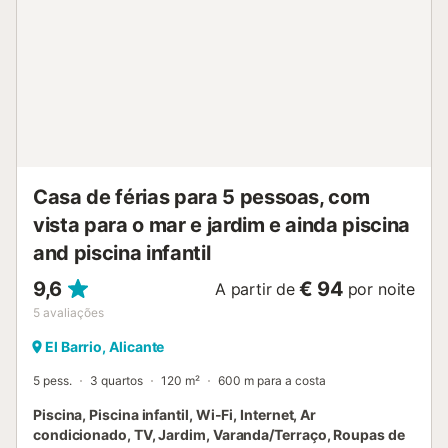
Hernández fica a 22 minutos de carro, enquanto a Estação
Ferroviária de Alicante está a 1,4 km do alojamento. Não
são permitidos animais de estimação, fumar e celebrar
eventos....
Casa de férias para 5 pessoas, com
vista para o mar e jardim e ainda piscina
and piscina infantil
9,6
€ 94
A partir de
por noite
5
avaliações
El Barrio, Alicante
5 pess.
3 quartos
120 m²
600 m para a costa
Piscina, Piscina infantil, Wi-Fi, Internet, Ar
condicionado, TV, Jardim, Varanda/Terraço, Roupas de