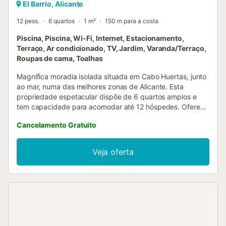
El Barrio, Alicante
12 pess.
6 quartos
1 m²
150 m para a costa
Piscina, Piscina, Wi-Fi, Internet, Estacionamento,
Terraço, Ar condicionado, TV, Jardim, Varanda/Terraço,
Roupas de cama, Toalhas
Magnífica moradia isolada situada em Cabo Huertas, junto
ao mar, numa das melhores zonas de Alicante. Esta
propriedade espetacular dispõe de 6 quartos amplos e
tem capacidade para acomodar até 12 hóspedes. Oferece
piscina privada, zona de churrasco e amplos terraços para
Cancelamento Gratuito
desfrutar do sol e da brisa mediterrânica. A poucos passos
das deslumbrantes praias de San Juan de Alicante, é o
local perfeito para umas férias inesquecíveis à beira-mar.
Veja oferta
Distribuída por três pisos, esta villa proporciona conforto e
espaço em todos os cantos. No rés-do-chão, encontra-se
uma luminosa sala de estar-jantar, uma cozinha totalmente
equipada, um terraço, um jardim com piscina privada, uma
lavandaria, um quarto e uma casa de banho completa. O
segundo piso tem quatro quartos e três casas de banho,
todos amplos e lindamente decorados. Finalmente, o