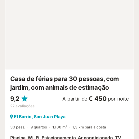
ocupação é limitada a um máximo de 4 pessoas....
Casa de férias para 30 pessoas, com
jardim, com animais de estimação
9,2
€ 450
A partir de
por noite
22
avaliações
El Barrio, San Juan Playa
30 pess.
9 quartos
1.100 m²
1,3 km para a costa
Piscina, Wi-Fi, Estacionamento, Ar condicionado, TV,