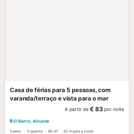
pé/de carro até ao bar mais próximo: 61m. Distância a
pé/de carro até ao supermercado mais próximo: 321m.
Distância a pé/de carro até à praia: 600m Playa del
Postiguet. Não são permitidos animais de estimação.
Existem vários lanços de escadas no apartamento. Aviso
legal para esta propriedade: Para estadias de 10 dias ou
menos, o alojamento será considerado Alojamento Turístico
e será assinado um Contrato Turístico. Para estadias
superiores a 10 dias, o alojamento será considerado um
Aluguer Sazonal, de acordo com o Real Decreto 9/2024 da
Generalitat Valenciana, e será necessário um Contrato de
Aluguer Sazonal. Não são permitidas crianças....
Casa de férias para 5 pessoas, com
varanda/terraço e vista para o mar
€ 83
A partir de
por noite
El Barrio, Alicante
5 pess.
3 quartos
80 m²
20 m para a costa