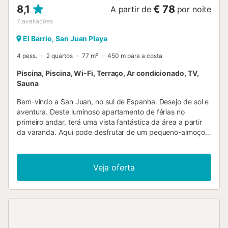
8,1
€ 78
A partir de
por noite
7
avaliações
El Barrio, San Juan Playa
4 pess.
2 quartos
77 m²
450 m para a costa
Piscina, Piscina, Wi-Fi, Terraço, Ar condicionado, TV,
Sauna
Bem-vindo a San Juan, no sul de Espanha. Desejo de sol e
aventura. Deste luminoso apartamento de férias no
primeiro andar, terá uma vista fantástica da área a partir
da varanda. Aqui pode desfrutar de um pequeno-almoço
acolhedor e pensar no que quer fazer hoje. Talvez queira
nadar na piscina exterior comum logo após o pequeno-
almoço, ou talvez queira primeiro explorar a cidade. A
Veja oferta
praia fica a apenas 80 metros do apartamento. Aqui pode
passar um dia agradável. Mais tarde, pode jogar golfe sob
um sol radiante, pois o campo de golfe local fica a apenas
800 metros do apartamento de férias. Ao regressar, pode
comer no restaurante ou fazer compras para preparar um
delicioso jantar em casa. Pode terminar o dia com um