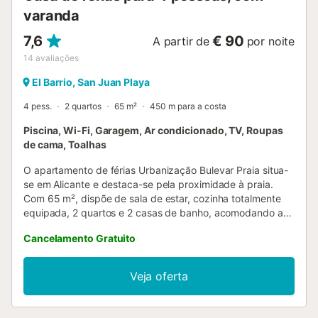
varanda
7,6
€ 90
A partir de
por noite
14
avaliações
El Barrio, San Juan Playa
4 pess.
2 quartos
65 m²
450 m para a costa
Piscina, Wi-Fi, Garagem, Ar condicionado, TV, Roupas
de cama, Toalhas
O apartamento de férias Urbanização Bulevar Praia situa-
se em Alicante e destaca-se pela proximidade à praia.
Com 65 m², dispõe de sala de estar, cozinha totalmente
equipada, 2 quartos e 2 casas de banho, acomodando até
4 pessoas. Inclui Wi-Fi, televisão, ar condicionado e
Cancelamento Gratuito
máquina de lavar roupa. Está disponível um berço. O
alojamento tem uma varanda privada ideal para relaxar ao
final do dia. Podem desfrutar de uma refrescante piscina
Veja oferta
partilhada nos dias de verão. A propriedade fica perto da
praia. Há estacionamento disponível em garagem. Não são
permitidos animais de estimação, fumar ou festas. Devem