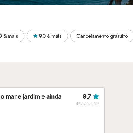
0
& mais
9,0
& mais
Cancelamento gratuito
o mar e jardim e ainda
9,7
49
avaliações