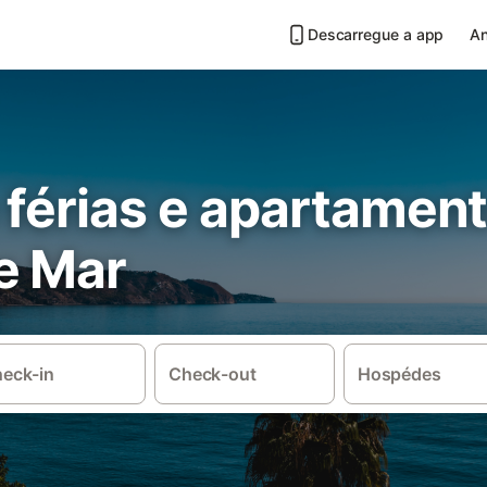
Descarregue a app
An
 férias e apartamen
e Mar
eck-in
Check-out
Hospédes