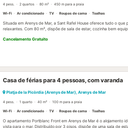
4 pess.
2 quartos
80 m²
450 m para a praia
Wi-Fi
Ar condicionado
TV
Roupas de cama
Toalhas
Situada em Arenys de Mar, a Sant Rafel House oferece tudo o que 
relaxantes. Com 80 m², dispõe de sala de estar, cozinha bem equip
quartos e 2 casas de banho, acomodando até 4 pessoas. Inclui Wi-Fi
Cancelamento Gratuito
videochamadas), ar condicionado na sala e cozinha, televisão, máq
casa conta ainda com um terraço privado descoberto, perfeito para 
no centro de Arenys de Mar, a apenas 5 minutos a pé da praia, su
de comboios. O Porto de Arenys também fica próximo, com restaura
são permitidos animais de estimação. O alojamento destina-se a fam
Não são aceites hóspedes com menos de 25 anos. O check-in realiz
tardio das 21:00 às 23:00 está disponível mediante taxa adicional.
Casa de férias para 4 pessoas, com varanda
check-in. A casa situa-se numa zona residencial onde, por normas m
feira e sábado à noite) e das 21:00 nos restantes dias, é proibido ou
propriedade. Pedimos que sejam respeitadores com a vizinhança pa
Platja de la Picòrdia (Arenys de Mar), Arenys de Mar
de uma estadia tranquila. Festas não são permitidas e não são ace
4 pess.
1 quarto
40 m²
100 m para a praia
reserva....
Wi-Fi
Ar condicionado
TV
Roupas de cama
Toalhas
O apartamento Portblanc Front em Arenys de Mar é o alojamento id
vista para o mar. Distribuído por 3 pisos, dispõe de uma sala de e