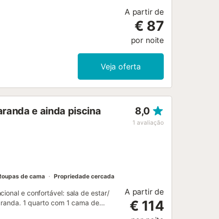
inante cidade de Barcelona. Atenção:
A partir de
€ 87
por noite
Veja oferta
aranda e ainda piscina
8,0
1
avaliação
Roupas de cama
Propriedade cercada
A partir de
ional e confortável: sala de estar/
€ 114
 varanda. 1 quarto com 1 cama de
2 camas (90 cm, 190 cm de