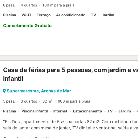
pela arquitetura barroca e modernista da cidade e descubra a fasc
8 pess.
4 quartos
100 m para a praia
Não são permitidos grupos de jovens com menos de 30 anos....
Piscina
Wi-Fi
Terraço
Ar condicionado
TV
Jardim
Cancelamento Gratuito
Casa de férias para 5 pessoas, com jardim e v
infantil
Supermaresme, Arenys de Mar
5 pess.
3 quartos
82 m²
900 m para a praia
Piscina
Piscina infantil
Internet
Estacionamento
TV
Jardim
"Els Pins", apartamento de 5 assoalhadas 82 m2. Com mobiliário func
sala de jantar com mesa de jantar, TV digital e ventoinha, saída à
casal (135 cm, 190 cm de comprimento), ventoinha. 1 quarto com 