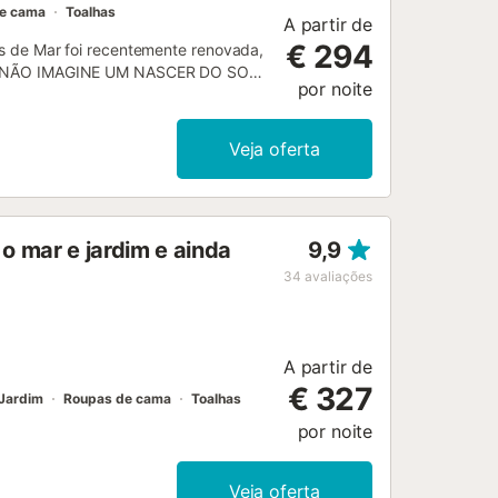
e cama
Toalhas
A partir de
€ 294
de Mar foi recentemente renovada,
mar! NÃO IMAGINE UM NASCER DO SOL,
por noite
entes áreas do jardim típico da
r, numa zona residencial muito
seu veículo, mas não é um problema,
Veja oferta
 ESPAÇO Confortável e luminosa,
 pela porta principal, deparamo-nos
mpla sala de jantar com lareira.
aço. Esta sala liga-nos à sala de
o mar e jardim e ainda
9,9
uipada com um frigorífico-
a pequena zona de lavandaria com
34
avaliações
duais. 1 quarto duplo com cama de
põem de espaço para guardar roupa e
banho com duche disponível e vários
A partir de
€ 327
Jardim
Roupas de cama
Toalhas
por noite
Veja oferta