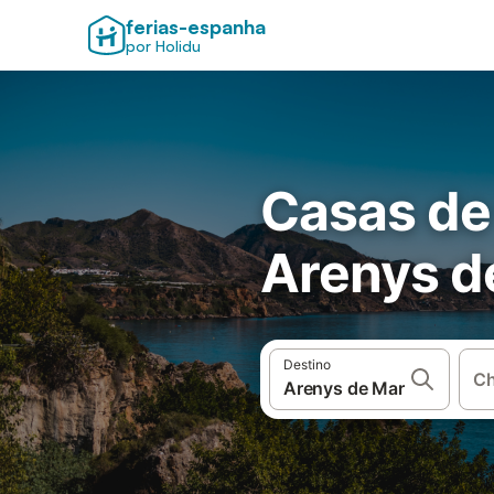
ferias-espanha
por Holidu
Casas de
Arenys d
Destino
Ch