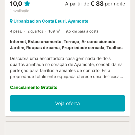
10,0
€ 88
A partir de
por noite
1
avaliação
Urbanizacion Costa Esuri, Ayamonte
4 pess.
2 quartos
109 m²
9,5 km para a costa
Internet, Estacionamento, Terraço, Ar condicionado,
Jardim, Roupas de cama, Propriedade cercada, Toalhas
Descubra uma encantadora casa geminada de dois
quartos aninhada no coração de Ayamonte, concebida na
perfeição para famílias e amantes de conforto. Esta
propriedade totalmente equipada oferece uma deliciosa
mistura de comodidades modernas e localização
Cancelamento Gratuito
conveniente, a poucos passos das atrações locais. A casa
geminada dispõe de dois quartos espaçosos com uma
combinação de camas king-size e individuais, garantindo
Veja oferta
acomodação confortável para até 4 hóspedes. Com duas
casas de banho bem equipadas – uma com duche, outra
com banheira e um WC separado – todos podem desfrutar
do seu espaço pessoal e privacidade. Entre num interior
luminoso com chão em azulejo, apresentando uma cozinha