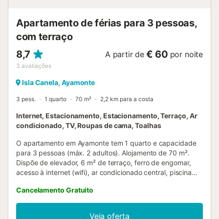
Apartamento de férias para 3 pessoas,
com terraço
8,7
€ 60
A partir de
por noite
3
avaliações
Isla Canela, Ayamonte
3 pess.
1 quarto
70 m²
2,2 km para a costa
Internet, Estacionamento, Estacionamento, Terraço, Ar
condicionado, TV, Roupas de cama, Toalhas
O apartamento em Ayamonte tem 1 quarto e capacidade
para 3 pessoas (máx. 2 adultos). Alojamento de 70 m².
Dispõe de elevador, 6 m² de terraço, ferro de engomar,
acesso à internet (wifi), ar condicionado central, piscina
comum, estacionamento coberto no mesmo edifício,
Cancelamento Gratuito
televisão. A cozinha independente, em vitrocerâmica, está
equipada com frigorífico, micro-ondas, forno, congelador,
máquina de lavar roupa, loiça/talheres, utensílios/cozinha,
Veja oferta