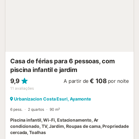
lavar roupa, loiça/talheres, utensílios de cozinha, máquina
de café e torradeira....
Casa de férias para 6 pessoas, com
piscina infantil e jardim
9,9
€ 108
A partir de
por noite
11
avaliações
Urbanizacion Costa Esuri, Ayamonte
6 pess.
2 quartos
90 m²
Piscina infantil, Wi-Fi, Estacionamento, Ar
condicionado, TV, Jardim, Roupas de cama, Propriedade
cercada, Toalhas