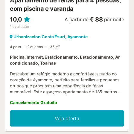
Apartamento de férias para 4 pessoas,
quinzena de junho e na segunda de setembro, só abre aos
com piscina e varanda
sábados e domingos....
10,0
€ 88
A partir de
por noite
1
avaliação
Urbanizacion Costa Esuri, Ayamonte
4 pess.
2 quartos
135 m²
Piscina, Internet, Estacionamento, Estacionamento, Ar
condicionado, Toalhas
Descubra um refúgio moderno e confortável situado no
coração de Ayamonte, perfeito para famílias e pequenos
grupos que procuram uma experiência de férias
memorável. Este espaçoso apartamento de 135 metros
quadrados oferece vistas espetaculares e está totalmente
Cancelamento Gratuito
equipado para garantir uma estadia relaxante. A
propriedade dispõe de dois quartos com arranjos de sono
versáteis – uma cama king-size e duas camas individuais –
Veja oferta
acomodando confortavelmente até 4 hóspedes. Apreciará
as comodidades pensadas, incluindo duas casas de banho
(uma com duche e outra com banheira), aquecimento