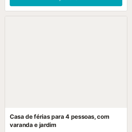
máquina de café, torradeira, chaleira elétrica e
espremedor....
Casa de férias para 4 pessoas, com
varanda e jardim