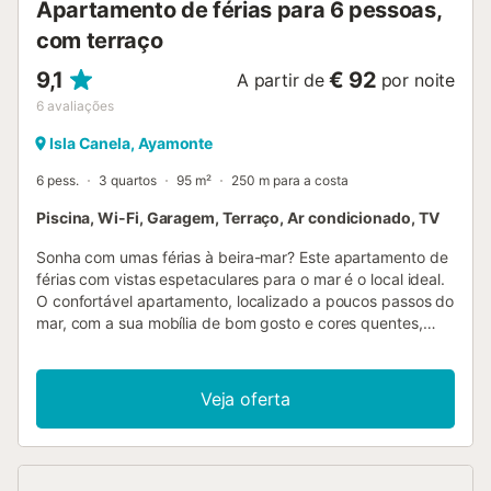
Apartamento de férias para 6 pessoas,
com terraço
9,1
€ 92
A partir de
por noite
6
avaliações
Isla Canela, Ayamonte
6 pess.
3 quartos
95 m²
250 m para a costa
Piscina, Wi-Fi, Garagem, Terraço, Ar condicionado, TV
Sonha com umas férias à beira-mar? Este apartamento de
férias com vistas espetaculares para o mar é o local ideal.
O confortável apartamento, localizado a poucos passos do
mar, com a sua mobília de bom gosto e cores quentes,
encanta os visitantes desde o primeiro momento. O
destaque, no entanto, são, sem dúvida, as grandes janelas
panorâmicas, que lhe oferecem uma vista única para o
Veja oferta
mar e para a praia durante as refeições em conjunto e
enquanto relaxa no sofá. Deixe o seu olhar perder-se na
imensidão, esta vista dar-lhe-á vontade de ir
imediatamente para a praia! No exterior, poderá dar umas