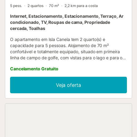
5 pess.
2 quartos
70 m²
2,2 km para a costa
Internet, Estacionamento, Estacionamento, Terraço, Ar
condicionado, TV, Roupas de cama, Propriedade
cercada, Toalhas
O apartamento em Isla Canela tem 2 quarto(s) e
capacidade para 5 pessoas. Alojamento de 70 m²
confortável e totalmente equipado, situado em primeira
linha de campo de golfe, com vistas para o lago e para o
campo de golfe. Situa-se a 50 m do Campo de Golfe "Isla
Cancelamento Gratuito
Canela", a 3 km da cidade "Ayamonte", a 3 km do
supermercado "Ayamonte", a 3 km da praia de areia "Isla
Canela", a 60 km do aeroporto "Faro" e está localizado
Veja oferta
numa zona ideal para famílias e dentro de uma
urbanização. Dispõe de elevador, terreno cercado,
terraço, ferro de engomar, acesso à internet (wifi), secador
de cabelo, aquecimento com bomba de calor, ar
condicionado em todo o alojamento, piscina comunitária,
lugar de estacionamento coberto no mesmo edifício, 1
televisão. A kitchenette, com placa vitrocerâmica, está
equipada com frigorífico, micro-ondas, forno, máquina de