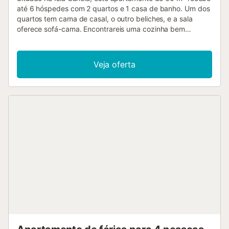
até 6 hóspedes com 2 quartos e 1 casa de banho. Um dos
quartos tem cama de casal, o outro beliches, e a sala
oferece sofá-cama. Encontrareis uma cozinha bem
equipada com placa vitrocerâmica, forno, micro-ondas,
máquina de café de cápsulas, máquina de lavar loiça e
utensílios completos. Entre as comodidades, destacam-se
Veja oferta
Wi-Fi de alta velocidade adequado para videochamadas,
televisão na sala e no quarto principal, máquina de lavar
roupa, ventoinha, zona de trabalho, acesso sem degraus
em todo o alojamento e elevador. Desfrutai de terraço
privado coberto, varanda privada e terraço descoberto
privado com vista para o lago. O jardim comum, a piscina
exterior comunitária para adultos e crianças e o duche
exterior oferecem mais opções para relaxar. Famílias com
crianças têm parque infantil comunitário. O alojamento
inclui estacionamento comunitário em garagem e espaço
para guardar bicicletas. A praia fica a apenas 100 metros
e o transporte público é de fácil acesso. Não são
permitidos eventos na propriedade. O apartamento está
localizado na bela Isla Canela, com a sua extensa praia de
areia fina e campo de golfe próximo. A piscina está
disponível de 15 de junho a 15 de setembro. Na primeira