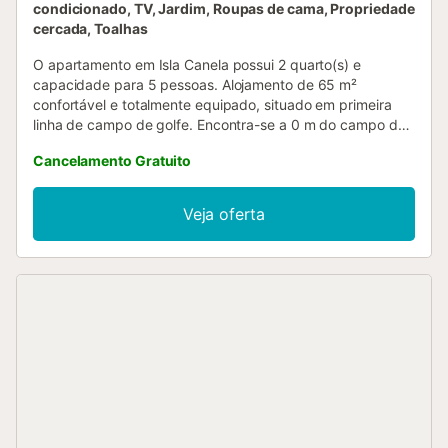
condicionado, TV, Jardim, Roupas de cama, Propriedade
cercada, Toalhas
O apartamento em Isla Canela possui 2 quarto(s) e
capacidade para 5 pessoas. Alojamento de 65 m²
confortável e totalmente equipado, situado em primeira
linha de campo de golfe. Encontra-se a 0 m do campo de
Golfe, a 3 km da praia de areia, a 3 km do supermercado,
Cancelamento Gratuito
a 5 km da cidade e está localizado numa zona residencial
e no complexo residencial. Dispõe de jardim, mobiliário de
jardim, terreno vedado, 15 m² de terraço, ferro de
Veja oferta
engomar, acesso à internet (wifi), secador de cabelo,
campo de ténis, campo de padel, aquecimento de bomba
de calor, ar condicionado em todo o alojamento, piscina
comunitária+infantil, lugar de estacionamento exterior no
mesmo edifício, 1 televisão. A cozinha independente, de
vitrocerâmica, está equipada com frigorífico, micro-ondas,
forno, congelador, máquina de lavar roupa, máquina de
lavar loiça, loiça/talheres, utensílios/cozinha, máquina de
café, torradeira e espremedor....