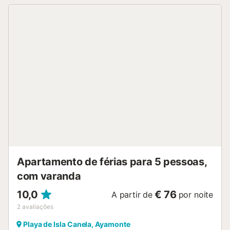
central e ar condicionado para o manter confortável em
qualquer estação. A cozinha é um ponto forte, ostentando
eletrodomésticos modernos como placa vitrocerâmica,
frigorífico, máquina de lavar roupa, máquina de lavar
louça, forno, micro-ondas, máquina de café e um conjunto
completo de utensílios de cozinha. O entretenimento está
garantido com uma TV satélite com canais em espanhol, e
o WiFi gratuito mantém-no conectado. Os entusiastas de
atividades ao ar livre vão adorar a proximidade da
propriedade a múltiplas atrações. A apenas 15 km da
praia de Isla Canela e a uma curta distância de vários
campos de golfe, incluindo Valle Guadiana Links e Isla
Canela Old Golf Course. A cidade vizinha de Ayamonte fica
a apenas 9,5 km de distância, oferecendo charme local e
comodidades. As características práticas inclue...
Apartamento de férias para 5 pessoas,
com varanda
10,0
€ 76
A partir de
por noite
2
avaliações
Playa de Isla Canela, Ayamonte