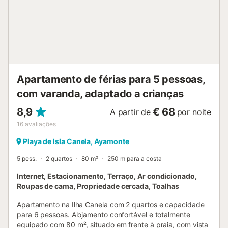
roupa de cama. O animal de estimação é permitido com
um suplemento de 10 euros por dia, e não deve exceder
os 30 kg de peso. Serviços incluídos no preço: luz, água,
estacionamento, Wi-Fi, chegada fora de horas. Serviços
não incluídos no preço: - Caução reembolsável 5 dias após
a saída. - Limpeza de saída. VUT/HU/04390
ESFCTU0000210020009458340000000...
Apartamento de férias para 5 pessoas,
com varanda, adaptado a crianças
8,9
€ 68
A partir de
por noite
16
avaliações
Playa de Isla Canela, Ayamonte
5 pess.
2 quartos
80 m²
250 m para a costa
Internet, Estacionamento, Terraço, Ar condicionado,
Roupas de cama, Propriedade cercada, Toalhas
Apartamento na Ilha Canela com 2 quartos e capacidade
para 6 pessoas. Alojamento confortável e totalmente
equipado com 80 m², situado em frente à praia, com vista