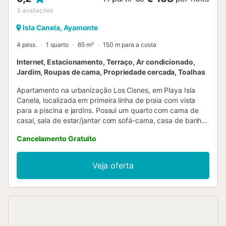
3
avaliações
Isla Canela, Ayamonte
4 pess.
1 quarto
65 m²
150 m para a costa
Internet, Estacionamento, Terraço, Ar condicionado,
Jardim, Roupas de cama, Propriedade cercada, Toalhas
Apartamento na urbanização Los Cisnes, em Playa Isla
Canela, localizada em primeira linha de praia com vista
para a piscina e jardins. Possui um quarto com cama de
casal, sala de estar/jantar com sofá-cama, casa de banho
completa, cozinha equipada e terraço com vista lateral
Cancelamento Gratuito
para o mar, piscina e jardins. - Estacionamento privado. A
urbanização Los Cisnes é um residencial privado de luxo,
com duas piscinas (uma para adultos e outra infantil),
Veja oferta
campos de padel e ténis, parque infantil. Excelente
localização, com acesso direto ao passeio marítimo e à
praia....