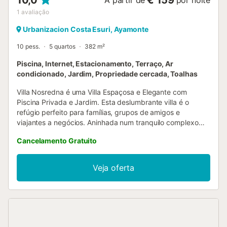
10,0
€ 159
A partir de
por noite
1
avaliação
Urbanizacion Costa Esuri, Ayamonte
10 pess.
5 quartos
382 m²
Piscina, Internet, Estacionamento, Terraço, Ar
condicionado, Jardim, Propriedade cercada, Toalhas
Villa Nosredna é uma Villa Espaçosa e Elegante com
Piscina Privada e Jardim. Esta deslumbrante villa é o
refúgio perfeito para famílias, grupos de amigos e
viajantes a negócios. Aninhada num tranquilo complexo
residencial, oferece um oásis de tranquilidade a uma curta
Cancelamento Gratuito
distância do campo de golfe Isla Canela Links, em Costa
Esuri. A villa dispõe de um interior espaçoso e bem
equipado, com 5 quartos e 4 casas de banho,
Veja oferta
acomodando confortavelmente até 10 hóspedes. Os
quartos estão equipados com uma combinação de camas
king-size, queen-size e individuais, garantindo uma noite
de sono tranquila para todos. A sala de estar e de jantar
em plano aberto é o coração da casa, com uma área de
estar acolhedora com lareira e uma mesa de jantar que