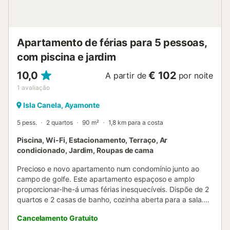
Apartamento de férias para 5 pessoas,
com piscina e jardim
10,0
€ 102
A partir de
por noite
1
avaliação
Isla Canela, Ayamonte
5 pess.
2 quartos
90 m²
1,8 km para a costa
Piscina, Wi-Fi, Estacionamento, Terraço, Ar
condicionado, Jardim, Roupas de cama
Precioso e novo apartamento num condomínio junto ao
campo de golfe. Este apartamento espaçoso e amplo
proporcionar-lhe-á umas férias inesquecíveis. Dispõe de 2
quartos e 2 casas de banho, cozinha aberta para a sala.
Equipado com roupa de cama e banho, máquina de lavar
Cancelamento Gratuito
loiça, TV plasma, loiça completa, cozinha equipada com