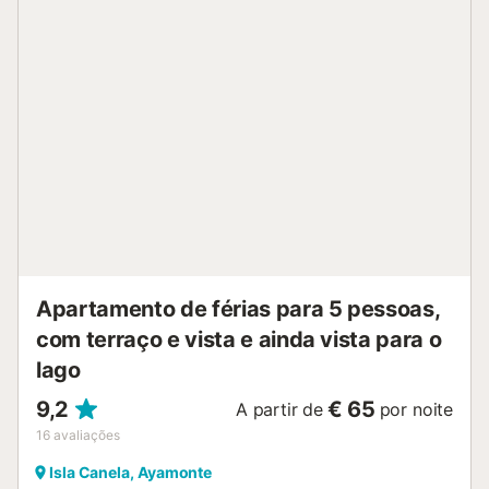
braçadas na piscina partilhada e, em seguida, apanhar sol
numa das confortáveis espreguiçadeiras no terraço
fantástico, aqui também o panorama que lhe é oferecido é
único! Desfrute de um mergulho borbulhante na jacuzzi
exterior e termine o dia com uma bebida. Atire a toalha
sobre o ombro e dê um mergulho refrescante no mar logo
após o pequeno-almoço. Passeie pelo passeio marítimo
ladeado de palmeiras ou faça caminhadas na bela
natureza circundante, com as suas sobreiras e o
majestoso Rio Guadiana. Passe umas férias inesquecíveis
num cenário mágico no apartamento de férias com acesso
a piscina e jacuzzi....
Apartamento de férias para 5 pessoas,
com terraço e vista e ainda vista para o
lago
9,2
€ 65
A partir de
por noite
16
avaliações
Isla Canela, Ayamonte