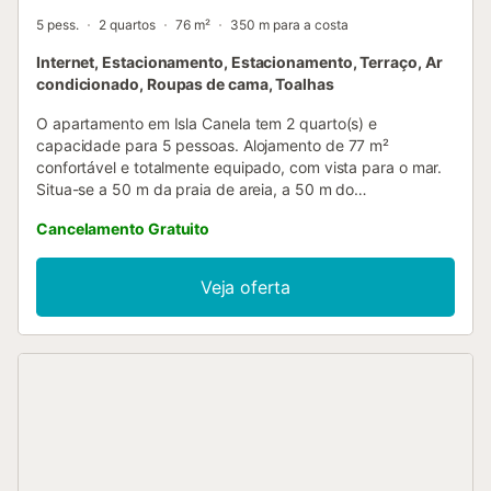
5 pess.
2 quartos
76 m²
350 m para a costa
Internet, Estacionamento, Estacionamento, Terraço, Ar
condicionado, Roupas de cama, Toalhas
O apartamento em Isla Canela tem 2 quarto(s) e
capacidade para 5 pessoas. Alojamento de 77 m²
confortável e totalmente equipado, com vista para o mar.
Situa-se a 50 m da praia de areia, a 50 m do
supermercado, a 4 km do campo de Golfe "Campo de
Cancelamento Gratuito
Golfe Isla Canela Old Course", a 6 km da cidade
"Ayamonte", a 157 km do aeroporto "Aeroporto de Sevilha
(SVQ)" e está localizado numa zona ideal para famílias e
Veja oferta
junto ao mar. Dispõe de elevador, terraço, máquina de
lavar roupa, acesso à internet (wifi), aquecimento com
bomba de calor, ar condicionado na sala e em alguns
quartos, piscina comunitária+infantil, lugar de
estacionamento coberto no mesmo edifício, 2 televisões. A
kitchenette, com vitrocerâmica, está equipada com micro-
ondas, forno, louça/talheres, utensílios de cozinha,
máquina de café, torradeira e chaleira....