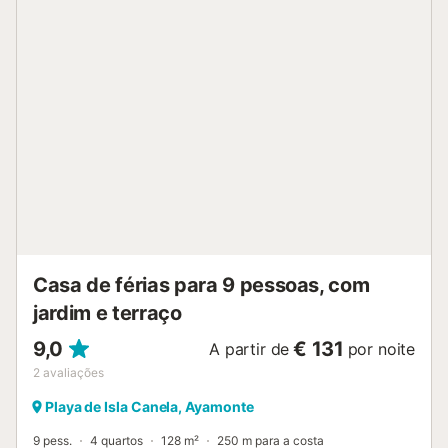
pode acomodar todo o grupo. A cozinha totalmente
equipada, completa com eletrodomésticos modernos,
permite-lhe preparar refeições deliciosas com facilidade.
Saia e será recebido por um jardim privado, completo com
uma piscina, espreguiçadeiras e mobiliário de exterior para
refeições – o cenário perfeito para refeições ao ar livre e
relaxamento. O terraço também dispõe de um grelhador a
carvão, perfeito para organizar churrascos com família e
amigos. Para quem procura entretenimento, a villa oferece
uma sala de jogos com mesa de bilhar e mesa de pingue-
pongue, bem como uma área de estar com sofá e
cadeiras. A villa está equipada com ar condicionado,...
Casa de férias para 9 pessoas, com
jardim e terraço
9,0
€ 131
A partir de
por noite
2
avaliações
Playa de Isla Canela, Ayamonte
9 pess.
4 quartos
128 m²
250 m para a costa