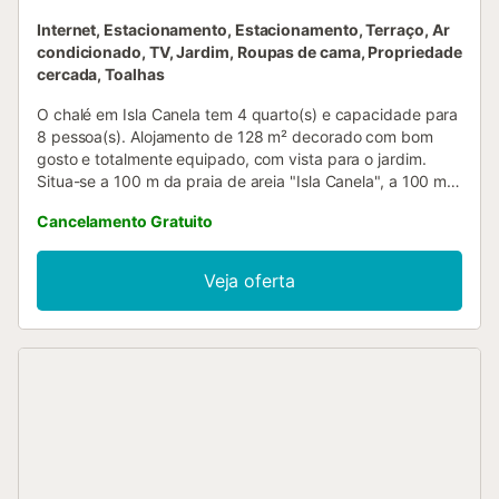
Internet, Estacionamento, Estacionamento, Terraço, Ar
condicionado, TV, Jardim, Roupas de cama, Propriedade
cercada, Toalhas
O chalé em Isla Canela tem 4 quarto(s) e capacidade para
8 pessoa(s). Alojamento de 128 m² decorado com bom
gosto e totalmente equipado, com vista para o jardim.
Situa-se a 100 m da praia de areia "Isla Canela", a 100 m
do restaurante "Varios", a 300 m do supermercado "El
Cancelamento Gratuito
Jamón", a 1 km do parque natural "Las Marismas", a 3 km
do rio "Guadiana", a 3 km do campo de Golfe "Isla Canela",
a 7 km da cidade "Ayamonte", a 7 km da estação de
Veja oferta
autocarros "Ayamonte" e está localizado numa zona ideal
para famílias e junto ao mar. Dispõe de jardim com
churrasqueira, mobiliário de jardim, terreno vedado, 30 m²
de terraço, acesso à internet (wifi), varanda, aquecimento
com radiadores elétricos e estacionamento privado. A
cozinha independente, com vitrocerâmica, está equipada
com frigorífico, micro-ondas, forno, congelador, máquina
de lavar roupa, máquina de lavar loiça, loiça/talheres,
utensílios/cozinha, máquina de café e torradeira....