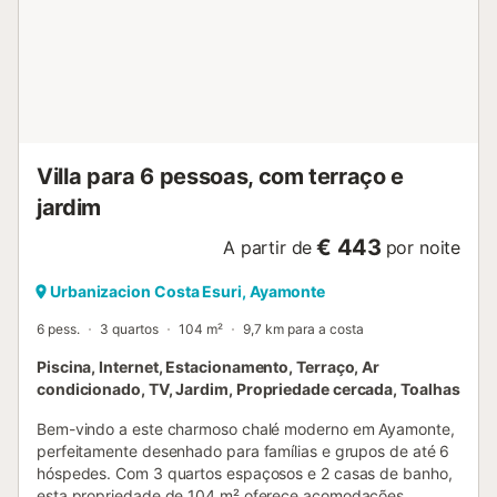
micro-ondas, máquina de café, torradeira, chaleira,
espremedor e todos os utensílios de cozinha e louça
necessários. As comodidades adicionais incluem uma
máquina de lavar roupa, ferro de engomar e estendal. A
moradia dispõe de aquecimento central e ar condicionado
com sistemas de climatização de controlo próprio, ...
Villa para 6 pessoas, com terraço e
jardim
€ 443
A partir de
por noite
Urbanizacion Costa Esuri, Ayamonte
6 pess.
3 quartos
104 m²
9,7 km para a costa
Piscina, Internet, Estacionamento, Terraço, Ar
condicionado, TV, Jardim, Propriedade cercada, Toalhas
Bem-vindo a este charmoso chalé moderno em Ayamonte,
perfeitamente desenhado para famílias e grupos de até 6
hóspedes. Com 3 quartos espaçosos e 2 casas de banho,
esta propriedade de 104 m² oferece acomodações