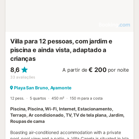
Villa para 12 pessoas, com jardim e
piscina e ainda vista, adaptado a
crianças
8,6
€ 200
A partir de
por noite
33
avaliações
Playa San Bruno, Ayamonte
12 pess.
5 quartos
450 m²
150 m para a costa
Piscina, Piscina, Wi-Fi, Internet, Estacionamento,
Terraço, Ar condicionado, TV, TV de tela plana, Jardim,
Roupas de cama
Boasting air-conditioned accommodation with a private
pool, pool view and a patio, a. Villa Canela is situated in Isla