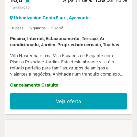
10,0
€ 159
A partir de
por noite
1
avaliação
Urbanizacion Costa Esuri, Ayamonte
10 pess.
5 quartos
382 m²
Piscina, Internet, Estacionamento, Terraço, Ar
condicionado, Jardim, Propriedade cercada, Toalhas
Villa Nosredna é uma Villa Espaçosa e Elegante com
Piscina Privada e Jardim. Esta deslumbrante villa é o
refúgio perfeito para famílias, grupos de amigos e
viajantes a negócios. Aninhada num tranquilo complexo
residencial, oferece um oásis de tranquilidade a uma curta
Cancelamento Gratuito
distância do campo de golfe Isla Canela Links, em Costa
Esuri. A villa dispõe de um interior espaçoso e bem
equipado, com 5 quartos e 4 casas de banho,
Veja oferta
acomodando confortavelmente até 10 hóspedes. Os
quartos estão equipados com uma combinação de camas
king-size, queen-size e individuais, garantindo uma noite
de sono tranquila para todos. A sala de estar e de jantar
em plano aberto é o coração da casa, com uma área de
estar acolhedora com lareira e uma mesa de jantar que