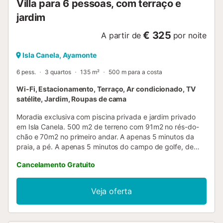
Villa para 6 pessoas, com terraço e
jardim
€ 325
A partir de
por noite
Isla Canela, Ayamonte
6 pess.
3 quartos
135 m²
500 m para a costa
Wi-Fi, Estacionamento, Terraço, Ar condicionado, TV
satélite, Jardim, Roupas de cama
Moradia exclusiva com piscina privada e jardim privado
em Isla Canela. 500 m2 de terreno com 91m2 no rés-do-
chão e 70m2 no primeiro andar. A apenas 5 minutos da
praia, a pé. A apenas 5 minutos do campo de golfe, de
carro. Esta elegante moradia dispõe de 3 amplos quartos,
Cancelamento Gratuito
2 casas de banho e 1 WC, uma luminosa sala de estar e
uma moderna cozinha totalmente equipada. A sua cuidada
decoração, o mobiliário de alta gama e a qualidade dos
Veja oferta
acabamentos criam ambientes sofisticados, confortáveis e
acolhedores. Encontrará o último detalhe em utensílios de
lar e comodidades. No exterior, a casa oferece um