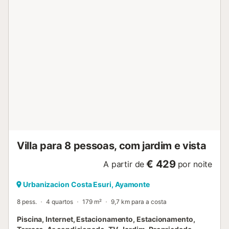
pode acomodar todo o grupo. A cozinha totalmente
equipada, completa com eletrodomésticos modernos,
permite-lhe preparar refeições deliciosas com facilidade.
Saia e será recebido por um jardim privado, completo com
uma piscina, espreguiçadeiras e mobiliário de exterior para
refeições – o cenário perfeito para refeições ao ar livre e
relaxamento. O terraço também dispõe de um grelhador a
carvão, perfeito para organizar churrascos com família e
amigos. Para quem procura entretenimento, a villa oferece
uma sala de jogos com mesa de bilhar e mesa de pingue-
pongue, bem como uma área de estar com sofá e
cadeiras. A villa está equipada com ar condicionado,...
Villa para 8 pessoas, com jardim e vista
€ 429
A partir de
por noite
Urbanizacion Costa Esuri, Ayamonte
8 pess.
4 quartos
179 m²
9,7 km para a costa
Piscina, Internet, Estacionamento, Estacionamento,