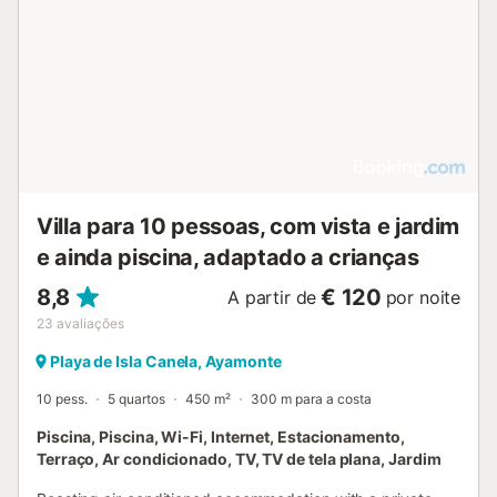
comprimento) é o local perfeito para relaxar e divertir-se.
No interior, os hóspedes podem desfrutar de Wi-Fi de fibra
de alta velocidade, TV a cabo e uma área de estar
confortável com sofá. Esta villa não possui ar
condicionado, mas dispõe de aquecimento e
arrefecimento por piso radiante multizona. Localizada a
apenas 1,5 km de um supermercado local e a 9 km do
centro de Ayamonte, a propriedade oferece fácil acesso a
comodidades locais. O...
Villa para 10 pessoas, com vista e jardim
e ainda piscina, adaptado a crianças
8,8
€ 120
A partir de
por noite
23
avaliações
Playa de Isla Canela, Ayamonte
10 pess.
5 quartos
450 m²
300 m para a costa
Piscina, Piscina, Wi-Fi, Internet, Estacionamento,
Terraço, Ar condicionado, TV, TV de tela plana, Jardim