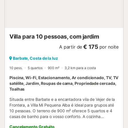
Villa para 10 pessoas, com jardim
€ 175
A partir de
por noite
Barbate, Costa de la luz
10 pess.
5 quartos
900 m²
3,2 km para a costa
Piscina, Wi-Fi, Estacionamento, Ar condicionado, TV, TV
satélite, Jardim, Roupas de cama, Propriedade cercada,
Toalhas
Situada entre Barbate e a encantadora vila de Vejer de la
Frontera, a Villa Mi Pequena Alba é ideal para grupos até
10 pessoas. O terreno de 900 m² oferece 5 quartos e 4
casas de banho para o vosso conforto. A cozinha
partilhada está totalmente equipada e inclui uma
Cancelamento Gratuito
churrasqueira interior, perfeita para convívios de inverno.