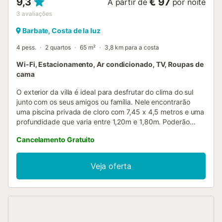
9,3
€ 97
A partir de
por noite
3
avaliações
Barbate, Costa de la luz
4 pess.
2 quartos
65 m²
3,8 km para a costa
Wi-Fi, Estacionamento, Ar condicionado, TV, Roupas de
cama
O exterior da villa é ideal para desfrutar do clima do sul
junto com os seus amigos ou família. Nele encontrarão
uma piscina privada de cloro com 7,45 x 4,5 metros e uma
profundidade que varia entre 1,20m e 1,80m. Poderão
relaxar ao sol nas suas espreguiçadeiras, preparar um
Cancelamento Gratuito
delicioso churrasco e comer tranquilamente na varanda
junto com os seus acompanhantes. O interior está
distribuído num único piso e, ao entrar, encontrarão a sala
Veja oferta
aberta para a cozinha. Está equipada com TV e AC, e a
cozinha de vitrocerâmica conta com todos os utensílios
necessários para que cozinhem como se estivessem em
casa. Tem um balcão com quatro bancos para desfrutar
dos deliciosos pratos. Há máquina de lavar roupa, ferro e
tábua de engomar. Para dormir, dispõem de dois quartos