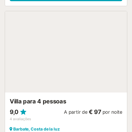
casa, Wi-Fi de alta velocidade, TV, máquina de lavar roupa
e espaço de trabalho dedicado. No exterior, encontram
um jardim privado e terraços cobertos e descobertos,
perfeitos para refeições ao ar livre, banhos de sol ou
relaxar com a brisa marítima. A praia virgem de El Cañillo
fica a poucos passos, com areia fina e águas calmas do
Atlântico num ambiente natural e tranquilo. O
estacionamento está disponível no local (1 lugar
partilhado) e na rua. Aceita-se um animal de estimação
sem custo adicional. Não são permitidos eventos na
propriedade. A Villa Marismas é uma base ideal para
explorar a província de Cádiz, com fácil acesso a Zahara
de los Atunes, Vejer de la Frontera, Tarifa e Bolonia—um
refúgio perfeito para todas as estações....
Villa para 4 pessoas
9,0
€ 97
A partir de
por noite
4
avaliações
Barbate, Costa de la luz