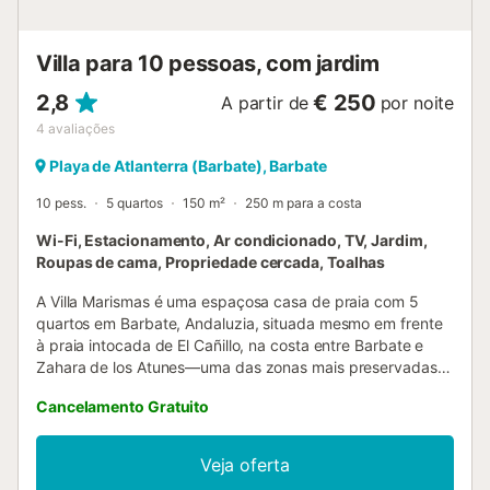
Villa para 10 pessoas, com jardim
2,8
€ 250
A partir de
por noite
4
avaliações
Playa de Atlanterra (Barbate), Barbate
10 pess.
5 quartos
150 m²
250 m para a costa
Wi-Fi, Estacionamento, Ar condicionado, TV, Jardim,
Roupas de cama, Propriedade cercada, Toalhas
A Villa Marismas é uma espaçosa casa de praia com 5
quartos em Barbate, Andaluzia, situada mesmo em frente
à praia intocada de El Cañillo, na costa entre Barbate e
Zahara de los Atunes—uma das zonas mais preservadas
da Costa de la Luz, Cádiz. Com 80 m² e capacidade para
Cancelamento Gratuito
até 10 pessoas, esta villa é ideal para famílias grandes ou
grupos que procuram uma escapadinha junto ao mar no
sul de Espanha. Dispõe de 5 quartos, 2 casas de banho,
Veja oferta
cozinha totalmente equipada, ar condicionado em toda a