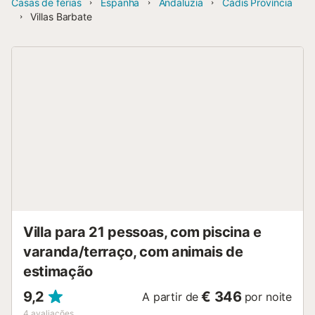
Casas de férias
Espanha
Andaluzia
Cádis Província
Villas Barbate
Villa para 21 pessoas, com piscina e
varanda/terraço, com animais de
estimação
9,2
€ 346
A partir de
por noite
4
avaliações