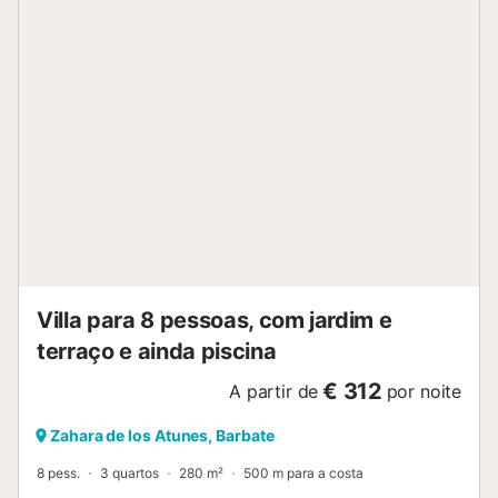
com cama de casal. Uma casa de banho com duche
completa a sua estadia. Se viajarem com o seu bebé,
podemos fornecer-lhes um berço e uma cadeira de bebé.
Esta villa encontra-se a 10 minutos de carro de Vejer de la
Frontera, uma bela vila branca andaluza que cativa com a
sua arquitetura medieval e vistas panorâmicas. As suas
estreitas ruas de calçada serpenteiam entre casas caiadas
com portas de cores vibrantes. Com a sua rica herança
árabe e as suas paisagens impressionantes, este tesouro
escondido é um destino que combina história, cultura e
beleza natural. Se preferirem desfrutar da costa, a apenas
4,5 km encontra-se Barbate ...
Villa para 8 pessoas, com jardim e
terraço e ainda piscina
€ 312
A partir de
por noite
Zahara de los Atunes, Barbate
8 pess.
3 quartos
280 m²
500 m para a costa