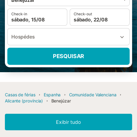
Benejúzar
Check-in
Check-out
sábado, 15/08
sábado, 22/08
Hospédes
PESQUISAR
Casas de férias
Espanha
Comunidade Valenciana
Alicante (província)
Benejúzar
Exibir tudo