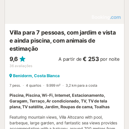
Villa para 7 pessoas, com jardim e vista
e ainda piscina, com animais de
estimação
9,6
€ 253
A partir de
por noite
36
avaliações
Benidorm, Costa Blanca
7 pess.
4 quartos
9.999 m²
3,2 km para a costa
Piscina, Piscina, Wi-Fi, Internet, Estacionamento,
Garagem, Terraço, Ar condicionado, TV, TV de tela
plana, TV satélite, Jardim, Roupas de cama, Toalhas
Featuring mountain views, Villa Altozano with pool,
barbeque, large garden, and fantastic sea views provides
accommodation with a balcony, around 700 metres from