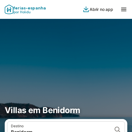
ferias-espanha
Abrir no app
por Holidu
Villas em Benidorm
Destino