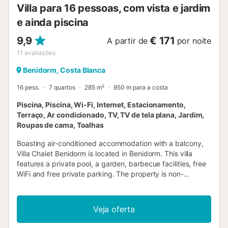
Villa para 16 pessoas, com vista e jardim
e ainda piscina
9,9
€ 171
A partir de
por noite
11
avaliações
Benidorm, Costa Blanca
16 pess.
7 quartos
285 m²
950 m para a costa
Piscina, Piscina, Wi-Fi, Internet, Estacionamento,
Terraço, Ar condicionado, TV, TV de tela plana, Jardim,
Roupas de cama, Toalhas
Boasting air-conditioned accommodation with a balcony,
Villa Chalet Benidorm is located in Benidorm. This villa
features a private pool, a garden, barbecue facilities, free
WiFi and free private parking. The property is non-
smoking and is situated 2....
Veja oferta