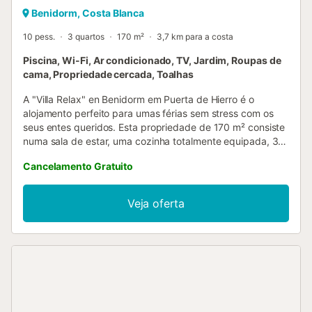
Benidorm, Costa Blanca
10 pess.
3 quartos
170 m²
3,7 km para a costa
Piscina, Wi-Fi, Ar condicionado, TV, Jardim, Roupas de
cama, Propriedade cercada, Toalhas
A "Villa Relax" en Benidorm em Puerta de Hierro é o
alojamento perfeito para umas férias sem stress com os
seus entes queridos. Esta propriedade de 170 m² consiste
numa sala de estar, uma cozinha totalmente equipada, 3
quartos, e 2 casas de banho e pode, portanto, acomodar
Cancelamento Gratuito
6 pessoas. Podem ser acrescentadas 4 camas extra para
que 10 hóspedes no total possam ficar na casa. Outras
comodidades incluem Wi-Fi de alta velocidade, ar
Veja oferta
condicionado, uma televisão, bem como livros e
brinquedos para crianças. Está também disponível um
berço para bebés. A sua área exterior privada inclui uma
piscina de pedra natural com uma entrada em estilo praia,
um jardim, um terraço coberto, um barbecue, um duche ao
ar livre, e um campo de ténis. Um clube social está
também disponível na área residencial. O estacionamento
gratuito está disponível na rua. Não são permitidos animais