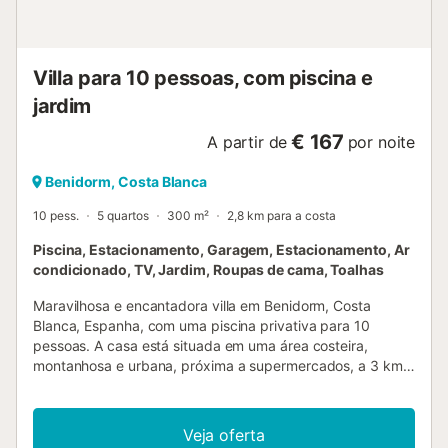
(3,6km). O aeroporto de Alicante fica a 45 minutos de
carro (62km). O estacionamento gratuito está disponível
na propriedade. Não são permitidos animais de estimação.
O Wi-Fi é adequado para videochamadas. As festas são
Villa para 10 pessoas, com piscina e
permitid...
jardim
€ 167
A partir de
por noite
Benidorm, Costa Blanca
10 pess.
5 quartos
300 m²
2,8 km para a costa
Piscina, Estacionamento, Garagem, Estacionamento, Ar
condicionado, TV, Jardim, Roupas de cama, Toalhas
Maravilhosa e encantadora villa em Benidorm, Costa
Blanca, Espanha, com uma piscina privativa para 10
pessoas. A casa está situada em uma área costeira,
montanhosa e urbana, próxima a supermercados, a 3 km
de Benidorm, Finestrat, da praia de La Vila Joiosa e a 3 km
de La Nucia, Benidorm. A villa possui 5 quartos e 3
banheiros, distribuídos em 2 níveis. A acomodação oferece
Veja oferta
um jardim com cascalho e árvores. O seu conforto e a