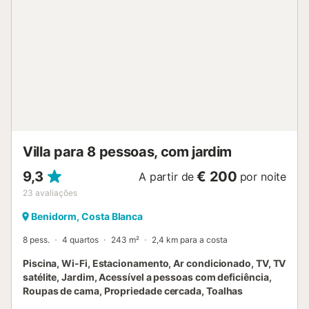
de estimação. O Wi-Fi é adequado para chamadas de
vídeo. São fornecidas toalhas de praia/piscina. As
transferências de e para o aeroporto podem ser
organizadas mediante pedido e mediante pagamento de
uma taxa. - Toalhas de praia/piscina pagamento 7,00 €
por estadia...
Villa para 8 pessoas, com jardim
9,3
€ 200
A partir de
por noite
23
avaliações
Benidorm, Costa Blanca
8 pess.
4 quartos
243 m²
2,4 km para a costa
Piscina, Wi-Fi, Estacionamento, Ar condicionado, TV, TV
satélite, Jardim, Acessível a pessoas com deficiência,
Roupas de cama, Propriedade cercada, Toalhas