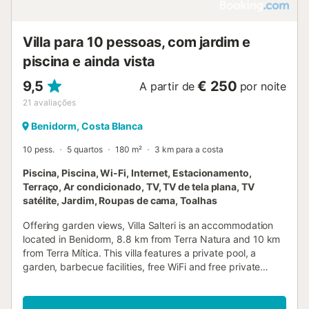
Villa para 10 pessoas, com jardim e
piscina e ainda vista
9,5
€ 250
A partir de
por noite
21
avaliações
Benidorm, Costa Blanca
10 pess.
5 quartos
180 m²
3 km para a costa
Piscina, Piscina, Wi-Fi, Internet, Estacionamento,
Terraço, Ar condicionado, TV, TV de tela plana, TV
satélite, Jardim, Roupas de cama, Toalhas
Offering garden views, Villa Salteri is an accommodation
located in Benidorm, 8.8 km from Terra Natura and 10 km
from Terra Mítica. This villa features a private pool, a
garden, barbecue facilities, free WiFi and free private
parking....