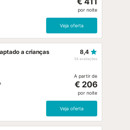
€ 411
por noite
Veja oferta
daptado a crianças
8,4
54
avaliações
A partir de
€ 206
s
por noite
Veja oferta