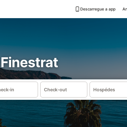
Descarregue a app
An
 Finestrat
eck-in
Check-out
Hospédes