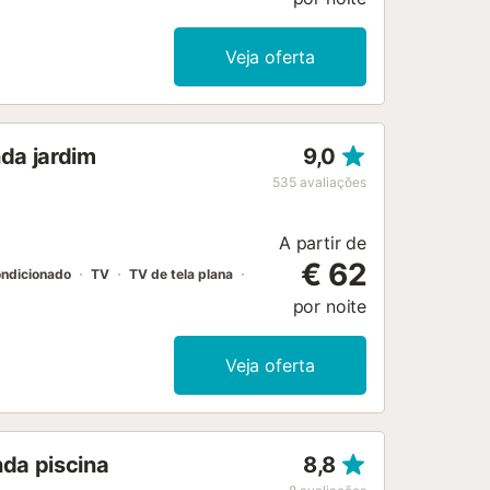
Veja oferta
nda jardim
9,0
535
avaliações
A partir de
€ 62
ondicionado
TV
TV de tela plana
por noite
Veja oferta
nda piscina
8,8