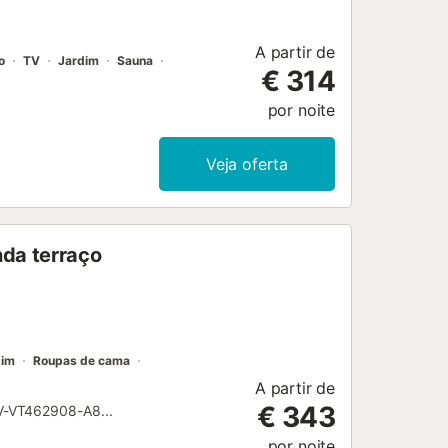
A partir de
o
TV
Jardim
Sauna
€ 314
por noite
Veja oferta
nda terraço
dim
Roupas de cama
A partir de
€ 343
VT462908-A8...
por noite