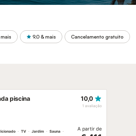
 mais
9,0
& mais
Cancelamento gratuito
nda piscina
10,0
1
avaliação
A partir de
dicionado
TV
Jardim
Sauna