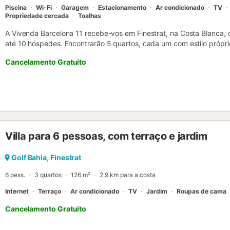
mais de 3 crianças c...
Piscina
Wi-Fi
Garagem
Estacionamento
Ar condicionado
TV
Propriedade cercada
Toalhas
A Vivenda Barcelona 11 recebe-vos em Finestrat, na Costa Blanca
até 10 hóspedes. Encontrarão 5 quartos, cada um com estilo própr
vivenda dispõe de cozinha totalmente equipada com eletrodoméstico
Cancelamento Gratuito
máquina de lavar roupa, secador e grelhador. A sala de estar poss
direto ao terraço. No exterior, desfrutem da piscina infinita privada
mar, além de vários terraços ideais para refeições e relaxamento. A á
e ecrã ao ar livre para entretenimento. Existem terraços cobertos 
montanha e o mar. Toalhas de praia são fornecidas para vossa co
estacionamento em garagem partilhada, no local e na rua. Não são
A vivenda está situada num terreno elevado, oferecendo vistas pa
Villa para 6 pessoas, com terraço e jardim
e o horizonte de Benidorm. Distribuída por 3 pisos, foi desenhada pa
ligações fluidas entre os espaços interiores e exteriores. Ficam ape
restaurantes e vida noturna de Benidorm, perto da Praia de Ponient
Golf Bahia, Finestrat
com lojas, restaurantes e entretenimento. Campos de golfe e tril
6 pess.
3 quartos
126 m²
2,9 km para a costa
estão próximo...
Internet
Terraço
Ar condicionado
TV
Jardim
Roupas de cama
Cancelamento Gratuito