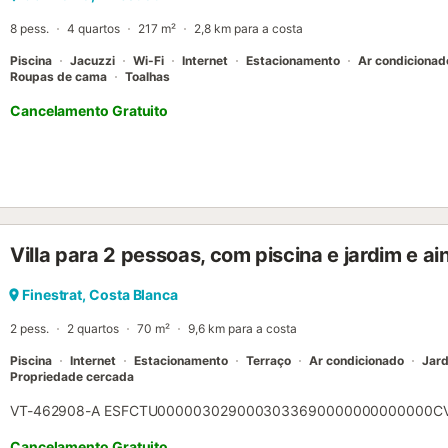
8 pess.
4 quartos
217 m²
2,8 km para a costa
Piscina
Jacuzzi
Wi-Fi
Internet
Estacionamento
Ar condicionad
Roupas de cama
Toalhas
Cancelamento Gratuito
Villa para 2 pessoas, com piscina e jardim e ai
Finestrat, Costa Blanca
2 pess.
2 quartos
70 m²
9,6 km para a costa
Piscina
Internet
Estacionamento
Terraço
Ar condicionado
Jar
Propriedade cercada
VT-462908-A ESFCTU0000030290003033690000000000000CV-
Cancelamento Gratuito