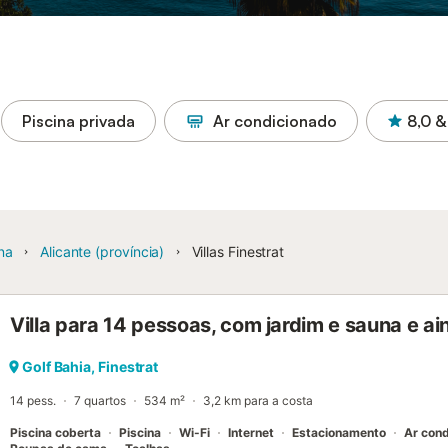
Piscina privada
Ar condicionado
8,0
&
na
Alicante (província)
Villas Finestrat
Villa para 14 pessoas, com jardim e sauna e ai
Golf Bahia, Finestrat
14 pess.
7 quartos
534 m²
3,2 km para a costa
Piscina coberta
Piscina
Wi-Fi
Internet
Estacionamento
Ar con