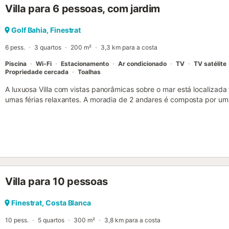
Villa para 6 pessoas, com jardim
Golf Bahia, Finestrat
6 pess.
3 quartos
200 m²
3,3 km para a costa
Piscina
Wi-Fi
Estacionamento
Ar condicionado
TV
TV satélite
Propriedade cercada
Toalhas
A luxuosa Villa com vistas panorâmicas sobre o mar está localizada
umas férias relaxantes. A moradia de 2 andares é composta por uma
bem equipada com uma máquina de lavar louça, 3 quartos e 2 casa
acomodar 6 pessoas. As comodidades adicionais incluem Wi-Fi (a
condicionado em toda a propriedade, uma máquina de lavar roupa,
jogos, bem como uma televisão com Chromecast e canais mundiais
O ponto alto deste alojamento é a sua área externa privada com p
mobiliário de jardim, um terraço aberto, um terraço coberto, uma v
pé/de carro até o restaurante mais próximo: 1,09km. Distância a pé
Villa para 10 pessoas
2,54km. Distância a pé/de carro até o bar mais próximo: 3,34km. Di
supermercado mais próximo: 2,47km. Distância a pé/de carro até a 
Finestrat. Distância a pé/de carro até o aeroporto: 55,8km Aeropor
Finestrat, Costa Blanca
gratuito está disponível numa garagem, na rua e na propriedade. N
10 pess.
5 quartos
300 m²
3,8 km para a costa
Por favor, entre em contacto com o proprietário antes de reservar a