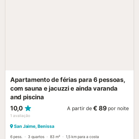
condicionado e televisão 2 quartos e 2 banheiros antena
parabólica (Free Sat) máquina de lavar na cozinha
Cozinha cozinha aberta com fogão elétrico, forno elétrico,
micro-ondas, lava-louças, geladeira-congelador, cafeteira,
chaleira elétrica, liquidificador, torradeira e espremedor
Quartos e banheiros quarto com ar condicionado, cama de
casal e banheiro privativo quarto com ar condicionado e 2
camas de solteiro banheiro privativo com pia dupla,
chuveiro, vaso sanitário e secador de cabelo banheiro com
pia única, combinação de banheira/chuveiro e vaso
sanitário Exterior do apartamento piscina comunitária
piscina infantil maravilhoso jardim gramado com árvores e
móveis de jardim com espreguiç...
Apartamento de férias para 6 pessoas,
com sauna e jacuzzi e ainda varanda
and piscina
10,0
€ 89
A partir de
por noite
1
avaliação
San Jaime, Benissa
6 pess.
3 quartos
83 m²
1,5 km para a costa