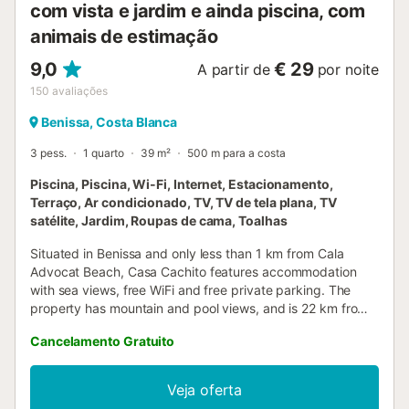
com vista e jardim e ainda piscina, com
animais de estimação
9,0
€ 29
A partir de
por noite
150
avaliações
Benissa, Costa Blanca
3 pess.
1 quarto
39 m²
500 m para a costa
Piscina, Piscina, Wi-Fi, Internet, Estacionamento,
Terraço, Ar condicionado, TV, TV de tela plana, TV
satélite, Jardim, Roupas de cama, Toalhas
Situated in Benissa and only less than 1 km from Cala
Advocat Beach, Casa Cachito features accommodation
with sea views, free WiFi and free private parking. The
property has mountain and pool views, and is 22 km from
La Sella Golf....
Cancelamento Gratuito
Veja oferta