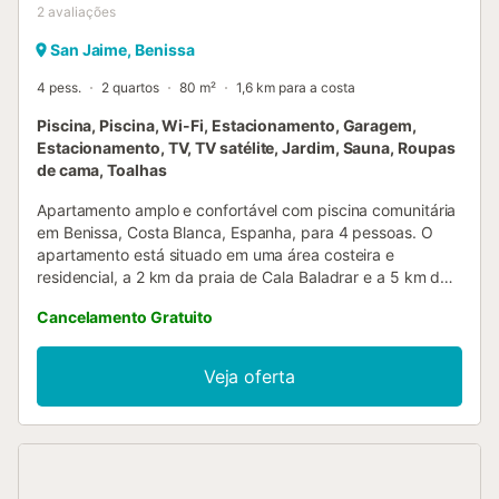
2
avaliações
San Jaime, Benissa
4 pess.
2 quartos
80 m²
1,6 km para a costa
Piscina, Piscina, Wi-Fi, Estacionamento, Garagem,
Estacionamento, TV, TV satélite, Jardim, Sauna, Roupas
de cama, Toalhas
Apartamento amplo e confortável com piscina comunitária
em Benissa, Costa Blanca, Espanha, para 4 pessoas. O
apartamento está situado em uma área costeira e
residencial, a 2 km da praia de Cala Baladrar e a 5 km de
Moraira. O apartamento possui 2 quartos e 2 banheiros. A
Cancelamento Gratuito
acomodação oferece muita privacidade, um maravilhoso
jardim gramado com árvores, um jardim comunitário
gramado com árvores e vistas deslumbrantes da piscina e
Veja oferta
do jardim. Seu conforto e a proximidade da praia, lugares
para fazer compras, atividades esportivas e opções de
entretenimento tornam este um apartamento ideal para
passar suas férias na Espanha com família ou amigos.
Interior do apartamento sala de estar/jantar com ar