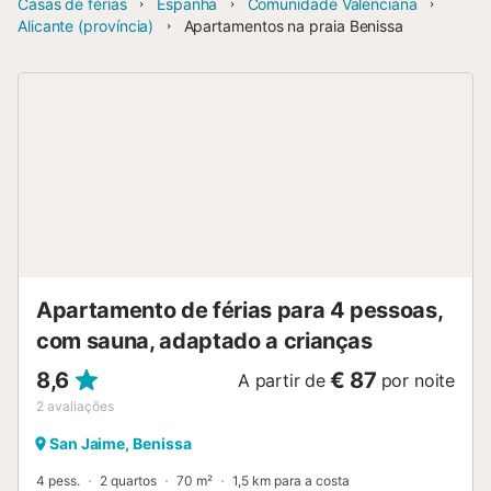
Casas de férias
Espanha
Comunidade Valenciana
Alicante (província)
Apartamentos na praia Benissa
Apartamento de férias para 4 pessoas,
com sauna, adaptado a crianças
8,6
€ 87
A partir de
por noite
2
avaliações
San Jaime, Benissa
4 pess.
2 quartos
70 m²
1,5 km para a costa