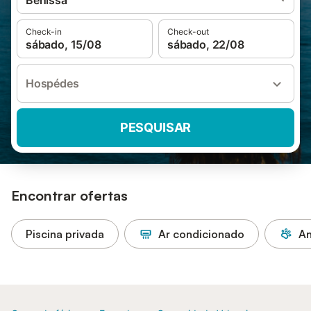
Benissa
Check-in
Check-out
sábado, 15/08
sábado, 22/08
Hospédes
PESQUISAR
Encontrar ofertas
Piscina privada
Ar condicionado
An