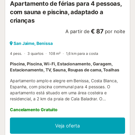
Apartamento de férias para 4 pessoas,
com sauna e piscina, adaptado a
crianças
€ 87
A partir de
por noite
San Jaime, Benissa
4 pess.
3 quartos
108 m²
1,6 km para a costa
Piscina, Piscina, Wi-Fi, Estacionamento, Garagem,
Estacionamento, TV, Sauna, Roupas de cama, Toalhas
Apartamento amplo e alegre em Benissa, Costa Blanca,
Espanha, com piscina communal para 4 pessoas. O
apartamento está situado em uma área costeira e
residencial, a 2 km da praia de Cala Baladrar. O
apartamento possui 3 quartos e 2 banheiros, distribuídos
Cancelamento Gratuito
em 2 níveis. A acomodação oferece um jardim communal
com gramado, árvores e vistas maravilhosas da piscina. A
proximidade da praia, locais de compras, atividades
Veja oferta
esportivas e opções de entretenimento tornam este
apartamento ideal para passar suas férias na Espanha