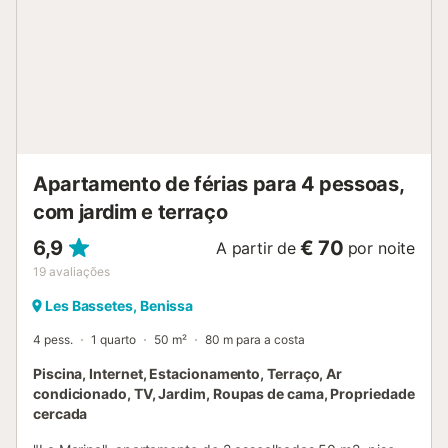
banheira/chuveiro e vaso sanitário - banheiro privativo
com lavatório duplo, chuveiro e vaso sanitário Exterior do
apartamento - piscina comunitária - piscina infantil - jardim
comunitário gramado com árvores - vaga de
estacionamento privada Mais informações - praia mais
próxima: Cala Baladrar (a 2 quilômetros do apartamento) -
aeroporto mais próximo: Alicante (a 100 qui...
Apartamento de férias para 4 pessoas,
com jardim e terraço
6,9
€ 70
A partir de
por noite
19
avaliações
Les Bassetes, Benissa
4 pess.
1 quarto
50 m²
80 m para a costa
Piscina, Internet, Estacionamento, Terraço, Ar
condicionado, TV, Jardim, Roupas de cama, Propriedade
cercada