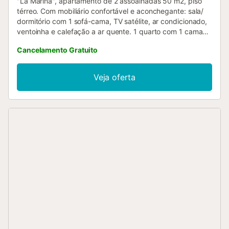
"La Marina", apartamento de 2 assoalhadas 50 m2, piso
térreo. Com mobiliário confortável e aconchegante: sala/
dormitório com 1 sofá-cama, TV satélite, ar condicionado,
ventoinha e calefação a ar quente. 1 quarto com 1 cama
dupla e ventoinha. Cozinha aberta (3 placas de
Cancelamento Gratuito
vitrocerâmica, microondas, máquina de café eléctrica)
com mesa de jantar. Duche/WC. Terraço. Churrasqueira,
espreguiçadeira. O alojamento dispõe de: máquina de
Veja oferta
lavar a roupa, ferro de passar roupa, cadeirão para
crianças, cama para crianças, secador de cabelo. Internet
(Sem fio/ Wireless LAN [WLAN], grátis). Vaga de
estacionamento. Por favor, a ter em conta: casa para não
fumadores. CV-VUT0479895-A
ESFCTU0000030290000752280000000000000CV-
VUT0479895-A9...