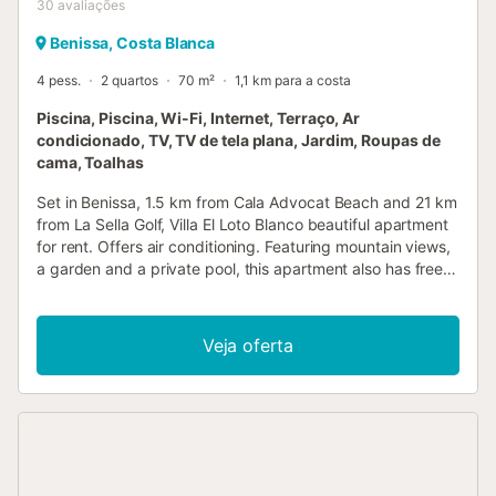
30
avaliações
Benissa, Costa Blanca
4 pess.
2 quartos
70 m²
1,1 km para a costa
Piscina, Piscina, Wi-Fi, Internet, Terraço, Ar
condicionado, TV, TV de tela plana, Jardim, Roupas de
cama, Toalhas
Set in Benissa, 1.5 km from Cala Advocat Beach and 21 km
from La Sella Golf, Villa El Loto Blanco beautiful apartment
for rent. Offers air conditioning. Featuring mountain views,
a garden and a private pool, this apartment also has free
WiFi....
Veja oferta