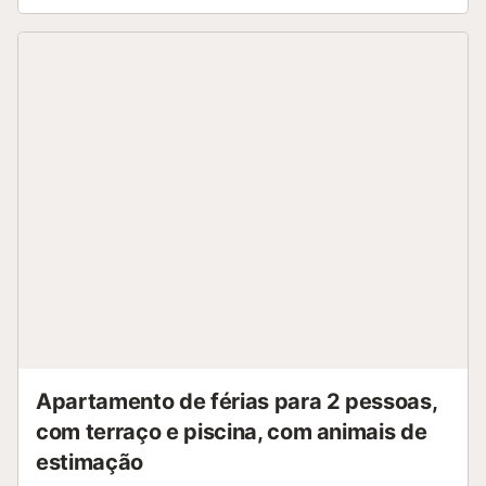
com família ou amigos. Interior do apartamento
apartamento de 2 níveis sala de estar/jantar com ar
condicionado e televisão 3 quartos e 2 banheiros televisão
por cabo (Smart TV) máquina de lavar na cozinha Cozinha
cozinha aberta com fogão elétrico, forno elétrico, micro-
ondas, lava-louças, refrigerador-congelador, cafeteira e
torradeira Quartos e banheiros quarto com ar
condicionado, cama de casal e banheiro privativo quarto
com ar condicionado e cama de casal quarto com ar
condicionado e 2 camas de solteiro banheiro privativo com
pia, chuveiro e vaso sanitário banheiro com pia, chuveiro e
vaso sanitário Exterior do apartamento terreno fechado
piscina communal piscina infantil jardim communal com
gramado e árvores terraço churrasqueira área de estar
externa e área de jantar externa vaga de estacionamento
privativa Mais informações praia mais próxima: Cala
Baladrar (a ...
Apartamento de férias para 2 pessoas,
com terraço e piscina, com animais de
estimação