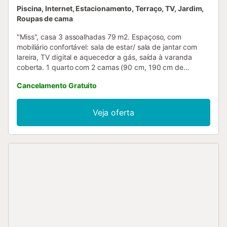
Piscina, Internet, Estacionamento, Terraço, TV, Jardim,
Roupas de cama
"Miss", casa 3 assoalhadas 79 m2. Espaçoso, com
mobiliário confortável: sala de estar/ sala de jantar com
lareira, TV digital e aquecedor a gás, saída à varanda
coberta. 1 quarto com 2 camas (90 cm, 190 cm de
comprimento), lavabo, WC separado e ventoinha. 1 quarto
Cancelamento Gratuito
com 1 cama de casal (135 cm, 190 cm de comprimento),
ventoinha. Cozinha (fogão com 4 bicos, forno, torradeira,
microondas, congelador, máquina de café eléctrica), saída
Veja oferta
à varanda coberta. Banheira/WC. Móveis de terraço,
churrasqueira (portátil), espreguiçadeira. O alojamento
dispõe de: máquina de lavar a roupa, ferro de passar
roupa, cadeirão para crianças, cama para crianças até 2
anos, secador de cabelo. Internet (Sem fio/ Wireless LAN
[WLAN], grátis). AT-456474-A
ESFCTU00000302900011841300000000000000000AT-
456474-A2...