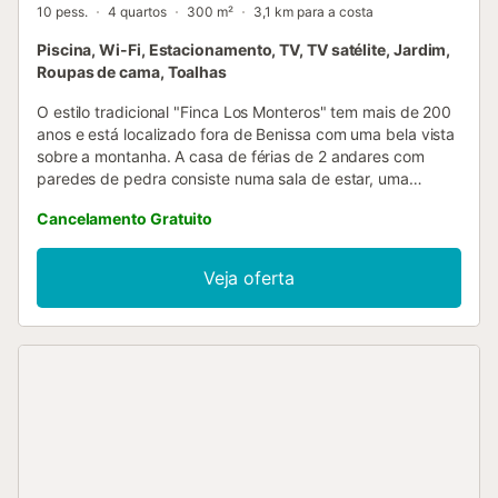
10 pess.
4 quartos
300 m²
3,1 km para a costa
Piscina, Wi-Fi, Estacionamento, TV, TV satélite, Jardim,
Roupas de cama, Toalhas
O estilo tradicional "Finca Los Monteros" tem mais de 200
anos e está localizado fora de Benissa com uma bela vista
sobre a montanha. A casa de férias de 2 andares com
paredes de pedra consiste numa sala de estar, uma
cozinha muito bem equipada, 4 quartos e 3 casas de
Cancelamento Gratuito
banho, assim como uma casa de banho adicional,
podendo assim acomodar 10 pessoas. Outras
comodidades incluem Wi-Fi (adequado para
Veja oferta
videochamadas), uma máquina de lavar roupa, bem como
uma televisão. Uma cama de bebé e uma cadeira alta
estão também disponíveis. A sua grande área exterior
privada inclui uma piscina, um jardim, mobiliário de jardim,
um terraço aberto, uma varanda e um barbecue. O local
perfeito para absorver o sol e passar longas noites a jantar
ao ar livre com os seus entes queridos. Da varanda e
terraço, pode desfrutar das belas vistas de montanha que
rodeiam a propriedade. Distância a pé/na estrada até ao
restaurante mais próximo: 966m. Distância a