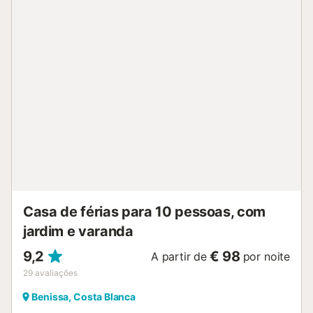
anos, secador de cabelo. Internet (Sem fio/ Wireless LAN
[WLAN]). Vaga de estacionamento (coberto, 2 carros)
junto a casa. Estação de carregamento elétrico. Adequado
para famílias. AT-456471-A
ESFCTU0000030290001407280000000000000CV-
VUT0456471-A2...
Casa de férias para 10 pessoas, com
jardim e varanda
9,2
€ 98
A partir de
por noite
29
avaliações
Benissa, Costa Blanca