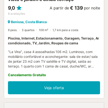
9,0
€ 139
A partir de
por noite
8
avaliações
Benissa, Costa Blanca
6 pess.
3 quartos
106 m²
1,7 km para a costa
Piscina, Internet, Estacionamento, Garagem, Terraço, Ar
condicionado, TV, Jardim, Roupas de cama
"La Vina", casa 4 assoalhadas 106 m2. Luminoso, com
mobiliário confortável e aconchegante: sala de estar/ sala
de jantar 23 m2 com TV satélite e TV digital, saída ao
terraço. 1 quarto com 1 cama de casal, duche/WC, ar
condicionado e calefação a ar quente. 1 quarto com 2
Cancelamento Gratuito
camas, ar condicionado e calefação a ar quente. 1 quarto
com 1 cama de casal, ar condicionado e calefação a ar
quente. Cozinha aberta (forno, microondas, máquina de
Veja oferta
café eléctrica). Banheira/WC, WC separado. Terraço-
jardim. Móveis de terraço. Vista panorâmica ao mar e à
paisagem. O alojamento dispõe de: máquina de lavar a
roupa, ferro de passar roupa, secador de cabelo. Internet