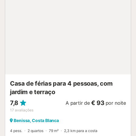
descoberto com vista mar. A piscina privada (12 x 8 m)
tem escadas e banco integrado na zona menos profunda,
rodeada por amplo pátio com cadeiras, mesas e
espreguiçadeiras. Dispõem ainda de duche exterior e
churrasqueira privada. O estacionamento inclui 2 lugares
partilhados no local e possibilidade de estacionar na rua.
Toalhas de praia estão disponíveis para vosso conforto.
Não são permitidos eventos. Há transportes públicos
próximos e a praia fica a curta distância a pé. A moradia
não é adequada para bebés ou crianças pequenas devido
às escadas exteriores e ao acesso direto à piscina. Em La
Fustera, entre Calpe e Moraira, encontram supermercado,
praia, bares e restaurantes a pouco...
Casa de férias para 4 pessoas, com
jardim e terraço
7,8
€ 93
A partir de
por noite
17
avaliações
Benissa, Costa Blanca
4 pess.
2 quartos
79 m²
2,3 km para a costa