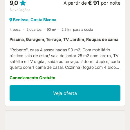
9,0
€ 91
A partir de
por noite
6
avaliações
Benissa, Costa Blanca
4 pess.
2 quartos
90 m²
2,5 km para a costa
Piscina, Garagem, Terraço, TV, Jardim, Roupas de cama
"Roberto", casa 4 assoalhadas 90 m2. Com mobiliário
rústico: sala de estar/ sala de jantar 25 m2 com lareira, TV
satélite e TV digital, saída ao terraço. 2 dorm. duplos, cada
quarto com 1 cama de casal. Cozinha (fogão com 4 bicos,
forno, congelador). Banheira/WC. Vista panorâmica ao mar
Cancelamento Gratuito
e à paisagem. O alojamento dispõe de: máquina de lavar a
roupa. Garagem. Adequado para famílias. VT-4181V
ESFCTU0000030290000900230000000000000CV-
Veja oferta
VUT0004181-A3...