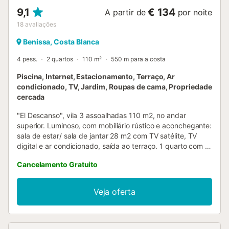
9,1
€ 134
A partir de
por noite
18
avaliações
Benissa, Costa Blanca
4 pess.
2 quartos
110 m²
550 m para a costa
Piscina, Internet, Estacionamento, Terraço, Ar
condicionado, TV, Jardim, Roupas de cama, Propriedade
cercada
"El Descanso", vila 3 assoalhadas 110 m2, no andar
superior. Luminoso, com mobiliário rústico e aconchegante:
sala de estar/ sala de jantar 28 m2 com TV satélite, TV
digital e ar condicionado, saída ao terraço. 1 quarto com 1
cama de casal (180 cm, 200 cm de comprimento),
Cancelamento Gratuito
duche/WC e ar condicionado. 1 quarto com 2 camas (90
cm, 200 cm de comprimento), ar condicionado. Cozinha
(forno, Máquina de lavar loiçã, microondas, congelador),
Veja oferta
saída ao terraço. Duche/WC. Pérgula. Móveis de terraço,
churrasqueira, espreguiçadeira. Vista ao mar. O alojamento
dispõe de: máquina de lavar a roupa, ferro de passar
roupa, cadeirão para crianças, cama para crianças até 2