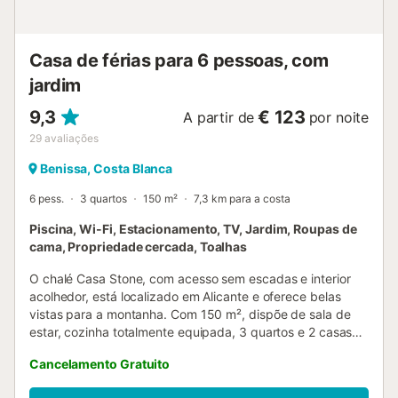
Casa de férias para 6 pessoas, com
jardim
9,3
€ 123
A partir de
por noite
29
avaliações
Benissa, Costa Blanca
6 pess.
3 quartos
150 m²
7,3 km para a costa
Piscina, Wi-Fi, Estacionamento, TV, Jardim, Roupas de
cama, Propriedade cercada, Toalhas
O chalé Casa Stone, com acesso sem escadas e interior
acolhedor, está localizado em Alicante e oferece belas
vistas para a montanha. Com 150 m², dispõe de sala de
estar, cozinha totalmente equipada, 3 quartos e 2 casas
de banho, acomodando até 6 pessoas. Inclui Wi-Fi,
Cancelamento Gratuito
televisão, ventoinha e máquina de lavar roupa. Berço e
cadeira alta estão disponíveis. Não dispõe de ar