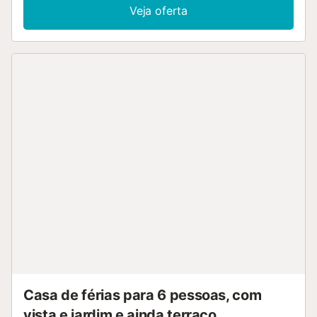
condicionado. No exterior privativo encontram uma
Veja oferta
piscina, terraço descoberto, terraço coberto e
churrasqueira. Podem desfrutar ainda de uma zona
exterior partilhada com jardim e duche ao ar livre. Nas
proximidades há trilhos pedestres com vista para o mar e
a Serra de Bernia, ideal para caminhadas. Calpe, Moraira e
Benissa Costa ficam a 10 minutos de carro. Há 6 lugares
de estacionamento na propriedade e estacionamento
gratuito na rua. Não são permitidos animais de estimação,
fumar ou festas. A propriedade oferece produtos
artesanais e de produção própria. Existe ainda zona de
estacionamento para motos e bicicletas....
Casa de férias para 6 pessoas, com
vista e jardim e ainda terraço