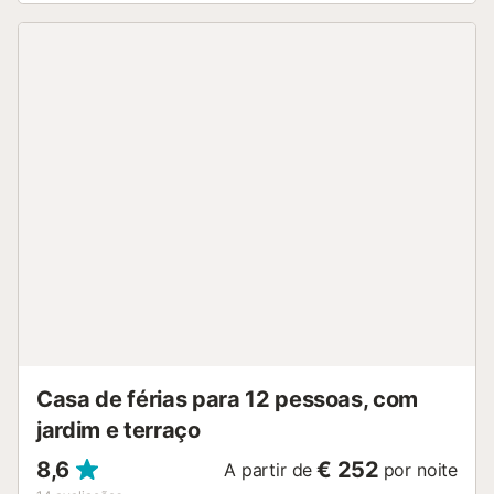
torradeira, chaleira, microondas, congelador, máquina de
café eléctrica). Duche/WC, lavabo duplo. No andar
inferior: (degraus exteriores) sala de estar/ sala de jantar
com TV satélite, TV digital, ar condicionado e calefação a
ar quente, saída ao terraço-jardim. 1 quarto, sem janelas
com 2 camas (90 cm, 190 cm de comprimento),
ventoinha. 1 quarto com 2 camas (90 cm, 190 cm de
comprimento), banheira/WC, ar condicionado e calefação
a ar quente. Cozinha aberta (4 placas de vitrocerâmica,
torradeira, chaleira, microondas, congelador, máquina de
café eléctrica). Duche/WC. Móveis de terraço,
churrasqueira, espreguiçadeira, alpendre. O alojamento
dispõe de: máquina de lavar a roupa, ferro de passar
roupa, cadeirão para crianças, cama para crianças até 2
anos, secador de cabelo. Internet (Sem fio/ Wireless LAN
[WLAN], grátis). Vaga de estacionamento, garagem. AT-
4...
Casa de férias para 12 pessoas, com
jardim e terraço
8,6
€ 252
A partir de
por noite