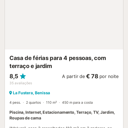
pé/caminhada até ao café mais próximo: 4,26km.
Distância a pé/caminhada até ao bar mais próximo:
3,49km. Distância a pé/caminhada até ao supermercado
mais próximo: 2,17km. Distância a pé/caminhada até à
praia: 4,25km Cala de la Fustera. Distância a
pé/caminhada até ao aeroporto: 89,3 aeroporto de
Alicante. O estacionamento gratuito está disponível na
propriedade. São permitidos animais de estimação
mediante pedido. O ar condicionado não está actualmente
...
Casa de férias para 4 pessoas, com
terraço e jardim
8,5
€ 78
A partir de
por noite
35
avaliações
La Fustera, Benissa
4 pess.
2 quartos
110 m²
450 m para a costa
Piscina, Internet, Estacionamento, Terraço, TV, Jardim,
Roupas de cama