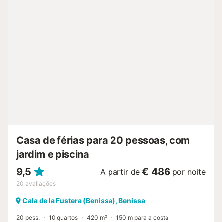
(Sem fio/ Wireless LAN [WLAN], grátis). Vaga de
estacionamento, garagem. Por favor, a ter em conta:
adequado para famílias. TV somente ES, FR. AT-416377-A
ESFCTU0000030290001447710000000000000CV-
VUT0416377-A1...
Casa de férias para 20 pessoas, com
jardim e piscina
9,5
€ 486
A partir de
por noite
20
avaliações
Cala de la Fustera (Benissa), Benissa
20 pess.
10 quartos
420 m²
150 m para a costa