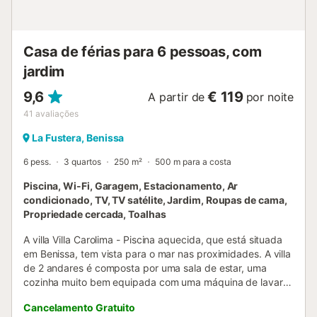
Casa de férias para 6 pessoas, com
jardim
9,6
€ 119
A partir de
por noite
41
avaliações
La Fustera, Benissa
6 pess.
3 quartos
250 m²
500 m para a costa
Piscina, Wi-Fi, Garagem, Estacionamento, Ar
condicionado, TV, TV satélite, Jardim, Roupas de cama,
Propriedade cercada, Toalhas
A villa Villa Carolima - Piscina aquecida, que está situada
em Benissa, tem vista para o mar nas proximidades. A villa
de 2 andares é composta por uma sala de estar, uma
cozinha muito bem equipada com uma máquina de lavar
louça, 3 quartos e 2 casas de banho e pode, portanto,
Cancelamento Gratuito
acomodar 6 pessoas. As comodidades adicionais incluem