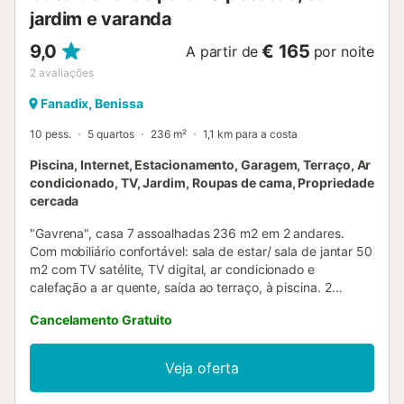
jardim e varanda
9,0
€ 165
A partir de
por noite
2
avaliações
Fanadix, Benissa
10 pess.
5 quartos
236 m²
1,1 km para a costa
Piscina, Internet, Estacionamento, Garagem, Terraço, Ar
condicionado, TV, Jardim, Roupas de cama, Propriedade
cercada
"Gavrena", casa 7 assoalhadas 236 m2 em 2 andares.
Com mobiliário confortável: sala de estar/ sala de jantar 50
m2 com TV satélite, TV digital, ar condicionado e
calefação a ar quente, saída ao terraço, à piscina. 2
quartos, cada quarto com 2 camas (90 cm, 190 cm de
Cancelamento Gratuito
comprimento), ar condicionado e calefação a ar quente. 1
dorm. duplo com 2 camas (90 cm, 190 cm de
comprimento), banheira/duche/bidê/WC, lavabo duplo, ar
Veja oferta
condicionado e calefação a ar quente. Cozinha aberta
(forno, Máquina de lavar loiçã 5 placas de vitrocerâmica,