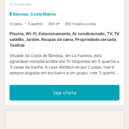
21
avaliações
Benissa, Costa Blanca
10 pess.
5 quartos
200 m²
650 m para a costa
Piscina, Wi-Fi, Estacionamento, Ar condicionado, TV, TV
satélite, Jardim, Roupas de cama, Propriedade cercada,
Toalhas
Situada na Costa de Benissa, em La Fustera, esta
agradável moradia acolhe até 10 hóspedes em 5 quartos e
3 casas de banho. A casa distribui-se por 2 pisos, mas é
sempre alugada em exclusivo a um grupo, com 3 quartos
e 2 casas de banho no primeiro andar, além de 2 quartos
amplos e 1 casa de banho no rés-do-chão. No primeiro
andar encontram uma cozinha totalmente equipada, sala
Veja oferta
principal e zona de refeições, além de Wi-Fi rápido para
videochamadas, ar condicionado, TV, máquina de lavar
roupa e ventoinha. Os dois pisos comunicam por uma
escada exterior, pelo que não é aconselhável o acesso de
crianças pequenas sem supervisão. No exterior, desfrutem
do jardim privado, terraço coberto, varanda e terraço