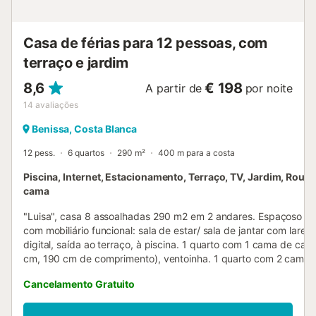
Lençóis, toalhas de banho e de praia estão incluídos na
taxa de limpeza. A praia de La Fustera fica a 800 m a pé,
com...
Casa de férias para 12 pessoas, com
terraço e jardim
8,6
€ 198
A partir de
por noite
14
avaliações
Benissa, Costa Blanca
12 pess.
6 quartos
290 m²
400 m para a costa
Piscina, Internet, Estacionamento, Terraço, TV, Jardim, Roup
cama
"Luisa", casa 8 assoalhadas 290 m2 em 2 andares. Espaçoso e 
com mobiliário funcional: sala de estar/ sala de jantar com lareir
digital, saída ao terraço, à piscina. 1 quarto com 1 cama de casa
cm, 190 cm de comprimento), ventoinha. 1 quarto com 2 camas
190 cm de comprimento), ventoinha. Cozinha (forno, Máquina d
Cancelamento Gratuito
loiçã, microondas, congelador, máquina de café eléctrica). Ban
duche/WC. Aquecimento. Andar superior: (degraus exteriores) s
estar/ sala de jantar com lareira, TV digital e ventoinha, saída ao