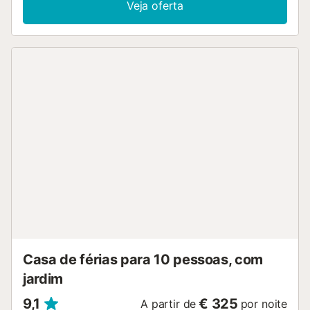
Veja oferta
1 quarto com 1 cama de casal (150 cm, 190 cm de comprimento
ventoinha. 2 quartos, cada quarto com 2 camas (90 cm, 190 c
comprimento), ventoinha. Cozinha (forno, máquina de café eléct
Banheira/bidê/WC, duche/WC. Andar superior 2: 1 quarto com 
casal (135 cm, 190 cm de comprimento), duche/WC, aquecedor 
e ventoinha, saída ao terraço. Móveis de terraço. O alojamento 
de: máquina de lavar a roupa, ferro de passar roupa, cadeirão 
crianças, cama para crianças até 2 anos, secador de cabelo. Int
(Sem fio/ Wireless LAN [WLAN], grátis). Vaga de estacionamento
casa. Permitido no máximo 1 animal de estimação/ cão. AT-44
ESFCTU0000030290000986920000000000000000000AT4455
Casa de férias para 10 pessoas, com
jardim
9,1
€ 325
A partir de
por noite