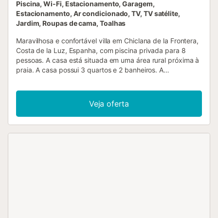
Piscina, Wi-Fi, Estacionamento, Garagem,
Estacionamento, Ar condicionado, TV, TV satélite,
Jardim, Roupas de cama, Toalhas
Maravilhosa e confortável villa em Chiclana de la Frontera,
Costa de la Luz, Espanha, com piscina privada para 8
pessoas. A casa está situada em uma área rural próxima à
praia. A casa possui 3 quartos e 2 banheiros. A
acomodação oferece um jardim com gramado e árvores. A
proximidade de lojas, atividades esportivas, lugares para
sair, pontos turísticos e cultura torna esta villa uma
Veja oferta
excelente opção para passar suas férias na Espanha com
família ou amigos. Interior da villa sala de estar/jantar com
ar-condicionado, televisão e sofá-cama 3 quartos e 2
banheiros antena de satélite (espanhol) máquina de lavar
na cozinha andar acessível apenas pelo exterior. Cozinha
cozinha com sala de jantar equipada com fogão elétrico,
forno elétrico, micro-ondas, máquina de lavar louça,
refrigerador-combinado, cafeteira, chaleira elétrica e
torradeira Quartos e banheiros quarto com ar-
condicionado e cama queen size (medindo 190 por 150
cm) quarto com ar-condicionado e cama de casal
(medindo 190 por 135 cm) quarto com ar-condicionado e