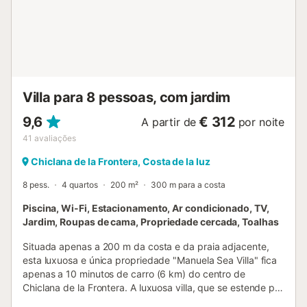
Villa para 8 pessoas, com jardim
9,6
€ 312
A partir de
por noite
41
avaliações
Chiclana de la Frontera, Costa de la luz
8 pess.
4 quartos
200 m²
300 m para a costa
Piscina, Wi-Fi, Estacionamento, Ar condicionado, TV,
Jardim, Roupas de cama, Propriedade cercada, Toalhas
Situada apenas a 200 m da costa e da praia adjacente,
esta luxuosa e única propriedade "Manuela Sea Villa" fica
apenas a 10 minutos de carro (6 km) do centro de
Chiclana de la Frontera. A luxuosa villa, que se estende por
2 pisos e 200 m² de área habitacional, é composta por