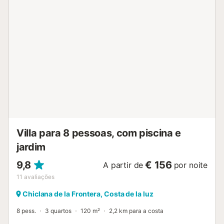
hóspedes também têm acesso a uma área exterior
partilhada com um campo de ténis a cerca de 15 minutos
a pé. A villa está situada junto aos restaurantes La Sartén
(abertos durante todo o ano), à Praia Mojama e à Praia
Santorini. Estão disponíveis 4 lugares de estacionamento
na propriedade e estacionamento gratuito na rua. As
famílias com crianças são bem-vindas (mediante um custo
adicional). É permitido um máximo de 2 animais de
estimação. Não é permitido fumar, reorganizar o mobiliário
e convidar hóspedes não registados nesta propriedade.
Os hóspedes devem fechar todas as janelas, desligar o ar
condicionado e ativar um alarme antes de saírem do local.
Em caso de perda da chave, será cobra...
Villa para 8 pessoas, com piscina e
jardim
9,8
€ 156
A partir de
por noite
11
avaliações
Chiclana de la Frontera, Costa de la luz
8 pess.
3 quartos
120 m²
2,2 km para a costa