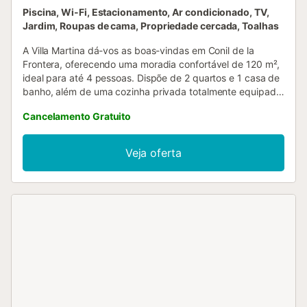
Piscina, Wi-Fi, Estacionamento, Ar condicionado, TV,
Jardim, Roupas de cama, Propriedade cercada, Toalhas
A Villa Martina dá-vos as boas-vindas em Conil de la
Frontera, oferecendo uma moradia confortável de 120 m²,
ideal para até 4 pessoas. Dispõe de 2 quartos e 1 casa de
banho, além de uma cozinha privada totalmente equipada.
Para o vosso conforto, a villa conta com ar condicionado
Cancelamento Gratuito
na sala e no quarto principal, Wi-Fi de alta velocidade
adequado para videochamadas, Wi-Fi standard,
aquecimento na sala e no quarto principal, máquina de
Veja oferta
lavar roupa e um espaço de trabalho dedicado. No
exterior, podem desfrutar do vosso jardim privado, terraço
coberto e piscina privada ao ar livre. Uma ducha exterior e
um barbecue privado proporcionam ainda mais
comodidade para relaxarem ao ar livre. A localização da
villa permite fácil acesso às praias próximas. Têm acesso a
3 lugares de estacionamento privados na propriedade.
Tenham em atenção que não são permitidos eventos na
villa. Um local perfeito para umas férias inesquecíveis!...