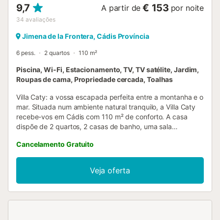
9,7
€ 153
A partir de
por noite
34
avaliações
Jimena de la Frontera, Cádis Província
6 pess.
2 quartos
110 m²
Piscina, Wi-Fi, Estacionamento, TV, TV satélite, Jardim,
Roupas de cama, Propriedade cercada, Toalhas
Villa Caty: a vossa escapada perfeita entre a montanha e o
mar. Situada num ambiente natural tranquilo, a Villa Caty
recebe-vos em Cádis com 110 m² de conforto. A casa
dispõe de 2 quartos, 2 casas de banho, uma sala
espaçosa e cozinha americana totalmente equipada, ideal
Cancelamento Gratuito
para famílias que procuram descanso e comodidade. Vão
desfrutar de Wi-Fi, TV de 75'' e lareira. No exterior, espera-
vos um jardim com vários recantos para relaxar, terraço
Veja oferta
com vista para a montanha, piscina privada e duche
exterior, perfeitos para descontrair ao sol andaluz. Existem
2 lugares de estacionamento dentro da propriedade e
aceitam-se animais de estimação. A Villa Caty tem uma
localização privilegiada: perto do rio Guadiaro (San Pablo),