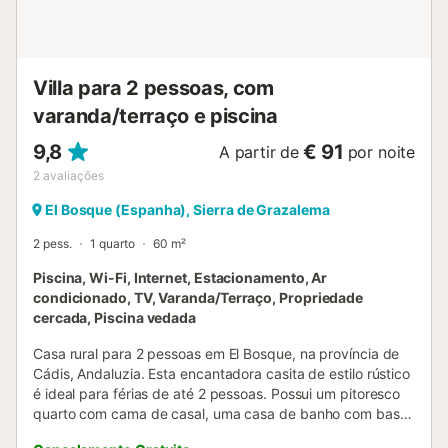
2 camas de solteiro (medindo 190 por 90 cm) 2 banheiros,
cada um com lavatório, chuveiro e vaso sanitário Exterior
da villa terreno fechado piscina privada medindo 10 m x 4
m jardim gramado com árvores e móveis de jardim com
Villa para 2 pessoas, com
espreguiçadeiras terraço coberto churrasqueira chuveiro
varanda/terraço e piscina
externo área de estar externa e área de refeições externas
3 vagas de estacionamento pri...
9,8
€ 91
A partir de
por noite
2
avaliações
El Bosque (Espanha), Sierra de Grazalema
2 pess.
1 quarto
60 m²
Piscina, Wi-Fi, Internet, Estacionamento, Ar
condicionado, TV, Varanda/Terraço, Propriedade
cercada, Piscina vedada
Casa rural para 2 pessoas em El Bosque, na província de
Cádis, Andaluzia. Esta encantadora casita de estilo rústico
é ideal para férias de até 2 pessoas. Possui um pitoresco
quarto com cama de casal, uma casa de banho com base
de duche e uma sala de estar/jantar com sofás, lareira e