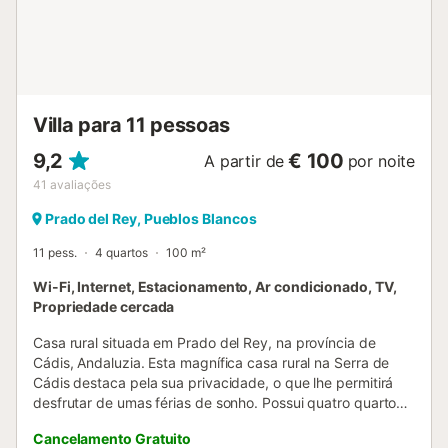
Villa para 11 pessoas
9,2
€ 100
A partir de
por noite
41
avaliações
Prado del Rey, Pueblos Blancos
11 pess.
4 quartos
100 m²
Wi-Fi, Internet, Estacionamento, Ar condicionado, TV,
Propriedade cercada
Casa rural situada em Prado del Rey, na província de
Cádis, Andaluzia. Esta magnífica casa rural na Serra de
Cádis destaca pela sua privacidade, o que lhe permitirá
desfrutar de umas férias de sonho. Possui quatro quartos,
um com duas camas individuais e os outros três com uma
Cancelamento Gratuito
cama de casal cada um, debaixo das quais se encontram