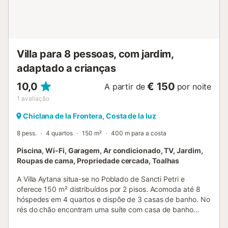
Villa para 8 pessoas, com jardim,
adaptado a crianças
10,0
€ 150
A partir de
por noite
1
avaliação
Chiclana de la Frontera, Costa de la luz
8 pess.
4 quartos
150 m²
400 m para a costa
Piscina, Wi-Fi, Garagem, Ar condicionado, TV, Jardim,
Roupas de cama, Propriedade cercada, Toalhas
A Villa Aytana situa-se no Poblado de Sancti Petri e
oferece 150 m² distribuídos por 2 pisos. Acomoda até 8
hóspedes em 4 quartos e dispõe de 3 casas de banho. No
rés do chão encontram uma suíte com casa de banho
privativa, uma casa de banho social e uma sala com