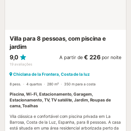
de Banho : - (1x) Quarto: 2 camas individuais, casa de
banho privativa com chuveiro e vaso sanitário. - (1x)
Quarto: 2 camas individuais, casa de banho privativa com
banheira e vaso sanitário. - (2x) Quarto: 2 camas
individuais cada um. - (1x) Casa de banho: chuveiro e
vaso sanitário. - 1 toalete separado. Po...
Villa para 8 pessoas, com piscina e
jardim
9,0
€ 226
A partir de
por noite
19
avaliações
Chiclana de la Frontera, Costa de la luz
8 pess.
4 quartos
280 m²
350 m para a costa
Piscina, Wi-Fi, Estacionamento, Garagem,
Estacionamento, TV, TV satélite, Jardim, Roupas de
cama, Toalhas
Vila clássica e confortável com piscina privada em La
Barrosa, Costa de la Luz, Espanha, para 8 pessoas. A casa
está situada em uma área residencial arborizada perto da