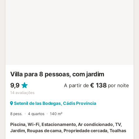
máquina de lavar na cozinha O andar principal é acessível
apenas pela parte externa. Cozinha cozinha com fogão a
gás, forno elétrico, micro-ondas, lava-louças, refrigerador-
congelador, cafeteira, chaleira elétrica e torradeira Quartos
e banheiros quarto com ar-condicionado, cama king-size,
ventilador e banheiro privativo quarto com 2 camas de
solteiro, 2 beliches e ventilador quarto com ar-
condicionado, cama king-size e ventilador quarto com 2
camas de solteiro e ventilador banheiro privativo com pia
única, chuveiro e vaso sanitário banheiro com pia única,
combinação de banheira/chuveiro e vaso sanitário
banheiro com pia única, chuveiro e vaso sanit...
Villa para 8 pessoas, com jardim
9,9
€ 138
A partir de
por noite
14
avaliações
Setenil de las Bodegas, Cádis Província
8 pess.
4 quartos
140 m²
Piscina, Wi-Fi, Estacionamento, Ar condicionado, TV,
Jardim, Roupas de cama, Propriedade cercada, Toalhas