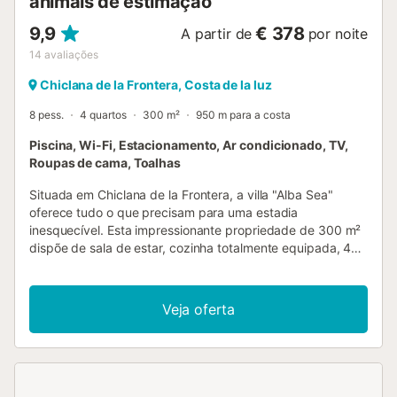
animais de estimação
9,9
€ 378
A partir de
por noite
14
avaliações
Chiclana de la Frontera, Costa de la luz
8 pess.
4 quartos
300 m²
950 m para a costa
Piscina, Wi-Fi, Estacionamento, Ar condicionado, TV,
Roupas de cama, Toalhas
Situada em Chiclana de la Frontera, a villa "Alba Sea"
oferece tudo o que precisam para uma estadia
inesquecível. Esta impressionante propriedade de 300 m²
dispõe de sala de estar, cozinha totalmente equipada, 4
quartos e 5 casas de banho, com capacidade para 8
pessoas. Entre as comodidades adicionais encontram-se
Wi-Fi, smart TV com serviços de streaming, ar
Veja oferta
condicionado, máquina de lavar roupa, máquina de lavar
loiça e berço disponível. A villa possui uma elegante área
exterior privada, completamente mobilada, incluindo
piscina, terraço descoberto, terraço coberto e varanda. É
importante que as crianças estejam sempre