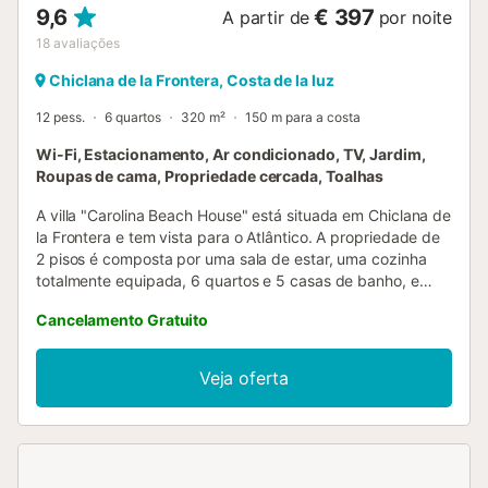
9,6
€ 397
A partir de
por noite
18
avaliações
Chiclana de la Frontera, Costa de la luz
12 pess.
6 quartos
320 m²
150 m para a costa
Wi-Fi, Estacionamento, Ar condicionado, TV, Jardim,
Roupas de cama, Propriedade cercada, Toalhas
A villa "Carolina Beach House" está situada em Chiclana de
la Frontera e tem vista para o Atlântico. A propriedade de
2 pisos é composta por uma sala de estar, uma cozinha
totalmente equipada, 6 quartos e 5 casas de banho, e
pode acomodar 12 pessoas. As comodidades no local
Cancelamento Gratuito
incluem acesso Wi-Fi, um espaço de trabalho dedicado
para escritório em casa, uma televisão inteligente com
serviços de streaming, ar condicionado e uma máquina de
Veja oferta
lavar roupa. Um berço e uma cadeira alta também estão
disponíveis. Esta propriedade possui uma área exterior
privada acolhedora e bem equipada com um jardim, um
terraço aberto, um terraço coberto, 2 varandas,
comodidades para churrascos e um chuveiro exterior. Os