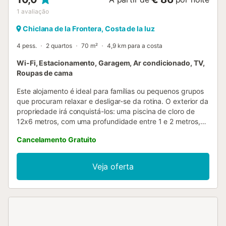
1
avaliação
Chiclana de la Frontera, Costa de la luz
4 pess.
2 quartos
70 m²
4,9 km para a costa
Wi-Fi, Estacionamento, Garagem, Ar condicionado, TV,
Roupas de cama
Este alojamento é ideal para famílias ou pequenos grupos
que procuram relaxar e desligar-se da rotina. O exterior da
propriedade irá conquistá-los: uma piscina de cloro de
12x6 metros, com uma profundidade entre 1 e 2 metros,
espera por si para se refrescar nos dias de sol. Ao lado, um
Cancelamento Gratuito
amplo alpendre com churrasqueira oferece um recanto
perfeito para preparar refeições ao ar livre e partilhar
momentos inesquecíveis. Antes de entrar em casa,
Veja oferta
encontrará um pequeno alpendre coberto com uma mesa
e quatro cadeiras, ideal para pequenos-almoços tranquilos
ou jantares à luz do entardecer. O interior, distribuído num
só piso, dispõe de uma agradável sala de estar com sofá e
Smart TV. A cozinha com placa vitrocerâmica está
equipada com todos os utensílios necessários e dispõe