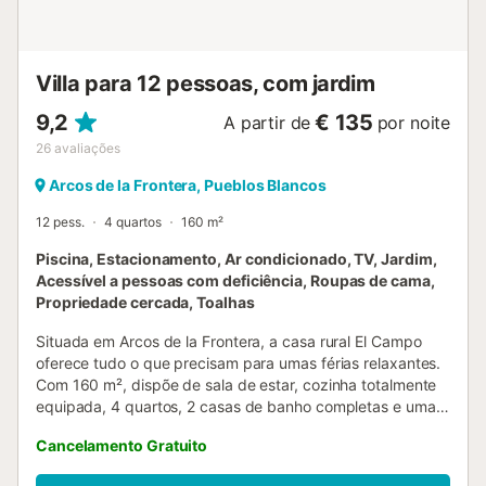
sobre a água em vigor na altura da sua visita, o que
poderá afetar a utilização da piscina, a rega do jardim ou
limitar a utilização da água da torneira....
Villa para 12 pessoas, com jardim
9,2
€ 135
A partir de
por noite
26
avaliações
Arcos de la Frontera, Pueblos Blancos
12 pess.
4 quartos
160 m²
Piscina, Estacionamento, Ar condicionado, TV, Jardim,
Acessível a pessoas com deficiência, Roupas de cama,
Propriedade cercada, Toalhas
Situada em Arcos de la Frontera, a casa rural El Campo
oferece tudo o que precisam para umas férias relaxantes.
Com 160 m², dispõe de sala de estar, cozinha totalmente
equipada, 4 quartos, 2 casas de banho completas e uma
casa de banho social, acomodando até 12 pessoas (11
Cancelamento Gratuito
adultos e uma criança com menos de 15 anos). Inclui ar
condicionado, máquina de lavar roupa e televisão. O