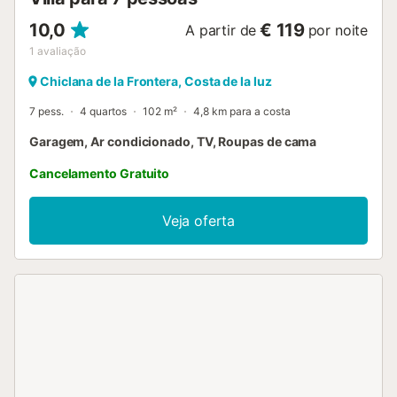
(medindo 200 por 90 cm) banheiro privativ...
10,0
€ 119
A partir de
por noite
1
avaliação
Chiclana de la Frontera, Costa de la luz
7 pess.
4 quartos
102 m²
4,8 km para a costa
Garagem, Ar condicionado, TV, Roupas de cama
Cancelamento Gratuito
Veja oferta