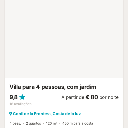
um pequeno parque infantil. No jardim, aproveitam um
terraço coberto e mobilado com churrasqueira, perfeito
para noites agradáveis em família. O centro de Vejer de la
Frontera, com lojas, restaurantes e bares, fica a cerca de 7
km. A praia mais próxima está a apenas 15 minutos de
carro. Roupa de cama e toalhas incluídas. Podem
estacionar na propriedade. Caso precisem de
carregamento elétrico, este serviço está disponível
mediante custo adicional conforme o número de dias;
consultem previamente o anfitrião através da plataforma
de reservas....
Villa para 4 pessoas, com jardim
9,8
€ 80
A partir de
por noite
16
avaliações
Conil de la Frontera, Costa de la luz
4 pess.
2 quartos
120 m²
450 m para a costa