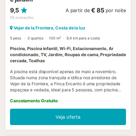
9,5
€ 85
A partir de
por noite
98
avaliações
Vejer de la Frontera, Costa de la luz
5 pess.
3 quartos
100 m²
9,4 km para a costa
Piscina, Piscina infantil, Wi-Fi, Estacionamento, Ar
condicionado, TV, Jardim, Roupas de cama, Propriedade
cercada, Toalhas
A piscina está disponível apenas de maio a novembro.
Situada numa zona tranquila e idílica nos arredores de
Vejer de la Frontera, a Finca Encanto é uma propriedade
espaçosa e vedada, ideal para 5 pessoas, com piscina
privada. A casa, totalmente renovada e decorada com
Cancelamento Gratuito
bom gosto, dispõe de sala de estar e jantar com lareira,
cozinha ampla e bem equipada, 3 quartos (um com cama
de casal, um com 2 camas individuais e um com cama
Veja oferta
individual), casa de banho e WC separado. Conta ainda
com ventiladores e televisão. Para os mais pequenos,
encontram uma cama de bebé, cadeira alta, brinquedos e