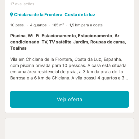
17
avaliações
Chiclana de la Frontera, Costa de la luz
10 pess.
4 quartos
185 m²
1,5 km para a costa
Piscina, Wi-Fi, Estacionamento, Estacionamento, Ar
condicionado, TV, TV satélite, Jardim, Roupas de cama,
Toalhas
Vila em Chiclana de la Frontera, Costa da Luz, Espanha,
com piscina privada para 10 pessoas. A casa está situada
em uma área residencial de praia, a 3 km da praia de La
Barrosa e a 6 km de Chiclana. A vila possui 4 quartos e 3
banheiros, distribuídos em 2 níveis. A acomodação oferece
um jardim gramado com árvores. A proximidade da praia,
lojas, atividades esportivas, opções de entretenimento,
Veja oferta
locais para sair, pontos turísticos e cultura tornam esta
uma excelente vila para passar suas férias na Espanha
com família ou amigos. Interior da vila vila de 2 níveis sala
de estar com televisão, DVD player e hi-fi sala de jantar
lareira na sala de estar (madeira) 4 quartos e 3 banheiros
antena de satélite (espanhol, inglês, alemão e francês)