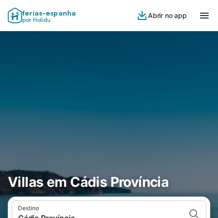
ferias-espanha
Abrir no app
por Holidu
Villas em Cádis Província
Destino