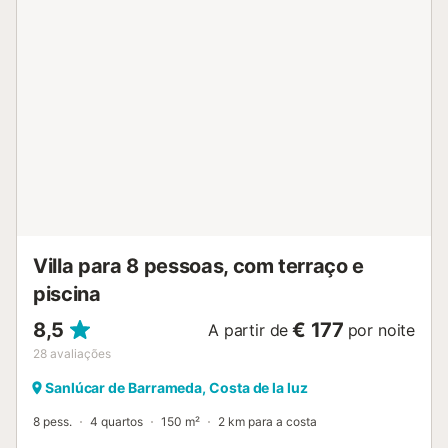
ideal para passeios e caminhadas, e a apenas 30 minutos
de carro das praias de Sotogrande, onde podem
aproveitar o mar, o golfe e o ambiente costeiro. O que
fazer nas proximidades: • Explorar o Parque Natural dos
Alcornocales • Visitar Jimena de la Frontera e o seu castelo
• Descobrir aldeias brancas como Castellar ou Gaucín •
Provar a gastronomia local A Villa Caty é o equilíbrio
perfeito entre natureza, relaxamento e aventura no sul da
Andaluzia. Regras da casa: Não é permitido fumar. Não
são permitidas festas. Não deitem papel na sanita. Não se
aceitam reservas de menores de 25 anos. Reservas que
não cumpram esta regra serão canceladas....
Villa para 8 pessoas, com terraço e
piscina
8,5
€ 177
A partir de
por noite
28
avaliações
Sanlúcar de Barrameda, Costa de la luz
8 pess.
4 quartos
150 m²
2 km para a costa