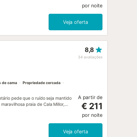
por noite
Veja oferta
8,8
34
avaliações
s de cama
Propriedade cercada
A partir de
etário pede que o ruído seja mantido
€ 211
aravilhosa praia de Cala Millor,
 8 pessoas. Distribuída por vários
por noite
erna dispõe de 4 quartos, 3 casas
idades de alta qualidade desta
cimento por chão radiante, uma
Veja oferta
namento. A ampla área exterior com