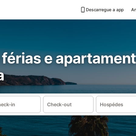
Descarregue a app
An
 férias e apartamen
a
eck-in
Check-out
Hospédes