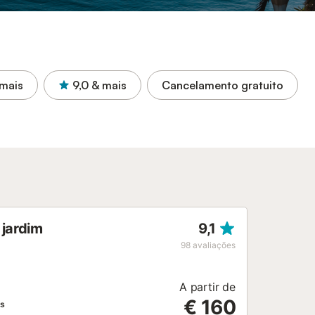
mais
9,0
& mais
Cancelamento gratuito
 jardim
9,1
98
avaliações
A partir de
€ 160
as