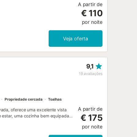
A partir de
€ 110
por noite
Veja oferta
9,1
19
avaliações
Propriedade cercada
Toalhas
A partir de
vada, oferece uma excelente vista
€ 175
e estar, uma cozinha bem equipada,
ortanto, acomodar 4 pessoas. As
por noite
das), ar condicionado, uma máquina
nto é a sua área exterior privada