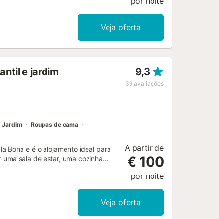
por noite
áquina de lavar roupa. Também está
 privada. As famílias com crianças
 celebrar eventos. O ar condicionado
Veja oferta
ntil e jardim
9,3
39
avaliações
Jardim
Roupas de cama
A partir de
a Bona e é o alojamento ideal para
€ 100
 uma sala de estar, uma cozinha
to, acomodar 4 pessoas. As
por noite
do para chamadas de vídeo), uma
, bem como uma máquina de lavar
 área exterior privada inclui uma
Veja oferta
ue inclui uma piscina, um jardim,
 um chuveiro exterior. O