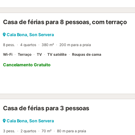
o seu jardim mediterrânico à sombra de palmeiras, uma piscina, vá
zona de churrasco é o ponto alto, onde poderá desfrutar das suas fé
luxuosa casa disponibiliza equipamento de fitness. Esta propriedad
Casa de férias para 8 pessoas, com terraço
nada a desejar. Com uma localização ideal, lojas, restaurantes e b
pé, tal como a praia mais próxima (a 240 m). O porto fica a 470m d
bela e pequena cidade de Son Servera é de cerca de 3 km....
Cala Bona, Son Servera
8 pess.
4 quartos
380 m²
200 m para a praia
Wi-Fi
Terraço
TV
TV satélite
Roupas de cama
Cancelamento Gratuito
Casa de férias para 3 pessoas
Cala Bona, Son Servera
3 pess.
2 quartos
70 m²
80 m para a praia