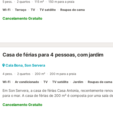
5 pess.
2 quartos
115 m²
150 m para a praia
Wi-Fi
Terraço
TV
TV satélite
Roupas de cama
Cancelamento Gratuito
Casa de férias para 4 pessoas, com jardim
Cala Bona, Son Servera
4 pess.
2 quartos
200 m²
200 m para a praia
Wi-Fi
Ar condicionado
TV
TV satélite
Jardim
Roupas de cama
Em Son Servera, a casa de férias Casa Antonia, recentemente reno
para o mar. A casa de férias de 200 m² é composta por uma sala d
2 quartos e 2 casa de banho, bem como um WC adicional e pode, p
Cancelamento Gratuito
comodidades adicionais incluem Wi-Fi (adequado para videochama
de lavar roupa, bem como uma televisão. O ponto alto deste alojame