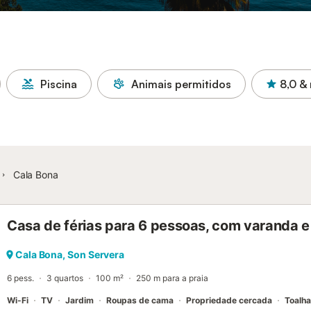
Piscina
Animais permitidos
8,0
& 
Cala Bona
Casa de férias para 6 pessoas, com varanda e
Cala Bona, Son Servera
6 pess.
3 quartos
100 m²
250 m para a praia
Wi-Fi
TV
Jardim
Roupas de cama
Propriedade cercada
Toalh