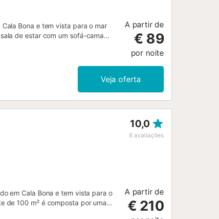
A partir de
Cala Bona e tem vista para o mar
€ 89
 sala de estar com um sofá-cama
de banho, e pode acomodar 3
por noite
isão e uma máquina de lavar roupa.
de jantar ou desfrutar de bebidas a
das. Não são permitidos animais de
Veja oferta
ponível....
10,0
6
avaliações
A partir de
do em Cala Bona e tem vista para o
€ 210
te de 100 m² é composta por uma
 banho, e pode acomodar 6 pessoas.