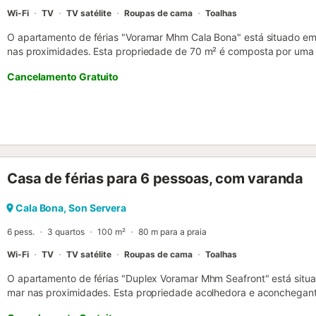
Wi-Fi
TV
TV satélite
Roupas de cama
Toalhas
O apartamento de férias "Voramar Mhm Cala Bona" está situado em 
nas proximidades. Esta propriedade de 70 m² é composta por uma
para uma pessoa, uma cozinha bem equipada, 2 quartos e 1 casa 
Cancelamento Gratuito
pessoas. As comodidades no local incluem acesso Wi-Fi, uma telev
Além disso, este apartamento dispõe de um terraço privado onde po
poucos metros da beira-mar. As famílias com crianças são bem-vin
estimação, fumar e celebrar eventos. O ar condicionado não está dis
Casa de férias para 6 pessoas, com varanda
Cala Bona, Son Servera
6 pess.
3 quartos
100 m²
80 m para a praia
Wi-Fi
TV
TV satélite
Roupas de cama
Toalhas
O apartamento de férias "Duplex Voramar Mhm Seafront" está situa
mar nas proximidades. Esta propriedade acolhedora e aconchegan
sala de estar, uma cozinha bem equipada, 3 quartos e 2 casas de