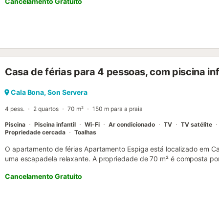
Cancelamento Gratuito
Entre as comodidades no local estão Wi-Fi, uma televisão e uma m
disponível um berço. Além disso, o apartamento possui uma varanda
são bem-vindas. Não são permitidos animais de estimação, fumar e
não está disponível....
Casa de férias para 4 pessoas, com piscina infa
Cala Bona, Son Servera
4 pess.
2 quartos
70 m²
150 m para a praia
Piscina
Piscina infantil
Wi-Fi
Ar condicionado
TV
TV satélite
Propriedade cercada
Toalhas
O apartamento de férias Apartamento Espiga está localizado em Cal
uma escapadela relaxante. A propriedade de 70 m² é composta por
totalmente equipada, 2 quartos e 2 casas de banho e pode, portan
Cancelamento Gratuito
comodidades adicionais incluem Wi-Fi de alta velocidade (adequa
televisão inteligente com serviços de streaming, ar condicionado
roupa. Um berço e uma cadeira alta também estão disponíveis. A sua
varanda. A propriedade tem acesso a uma área exterior partilhada q
uma piscina para crianças, um terraço aberto, um terraço coberto e