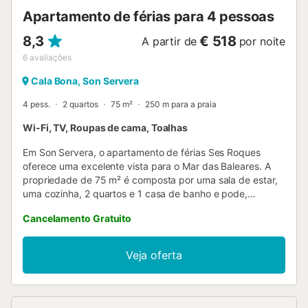
Apartamento de férias para 4 pessoas
8,3
€ 518
A partir de
por noite
6
avaliações
Cala Bona, Son Servera
4 pess.
2 quartos
75 m²
250 m para a praia
Wi-Fi, TV, Roupas de cama, Toalhas
Em Son Servera, o apartamento de férias Ses Roques
oferece uma excelente vista para o Mar das Baleares. A
propriedade de 75 m² é composta por uma sala de estar,
uma cozinha, 2 quartos e 1 casa de banho e pode,
portanto, acomodar 4 pessoas. As comodidades
Cancelamento Gratuito
adicionais incluem Wi-Fi, uma televisão, ar condicionado
na sala de estar, uma ventoinha em cada quarto, bem
como uma máquina de lavar roupa. Um berço e uma
Veja oferta
cadeira alta também estão disponíveis. Este aluguer de
férias dispõe de um terraço privado coberto para noites
relaxantes. A propriedade está localizada perto da praia.
O estacionamento gratuito está disponível na rua. Não são