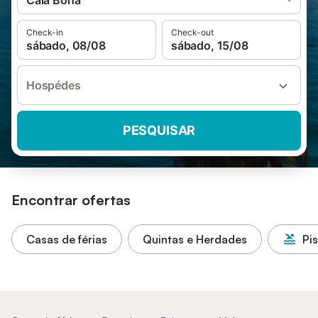
Cala Bona
Check-in
Check-out
sábado, 08/08
sábado, 15/08
Hospédes
PESQUISAR
Encontrar ofertas
Casas de férias
Quintas e Herdades
Pi