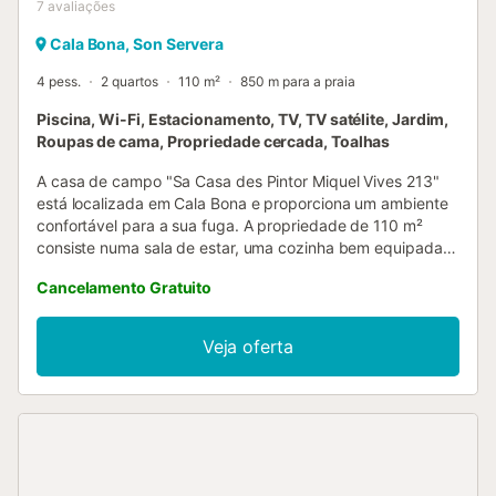
7
avaliações
Cala Bona, Son Servera
4 pess.
2 quartos
110 m²
850 m para a praia
Piscina, Wi-Fi, Estacionamento, TV, TV satélite, Jardim,
Roupas de cama, Propriedade cercada, Toalhas
A casa de campo "Sa Casa des Pintor Miquel Vives 213"
está localizada em Cala Bona e proporciona um ambiente
confortável para a sua fuga. A propriedade de 110 m²
consiste numa sala de estar, uma cozinha bem equipada,
2 quartos e 2 casas de banho e pode acomodar 4
Cancelamento Gratuito
pessoas. As comodidades disponíveis incluem Wi-Fi, uma
TV e uma máquina de lavar roupa. O ponto alto da
propriedade é a sua espaçosa área exterior privada com
Veja oferta
uma grande piscina, um jardim, um terraço aberto, um
terraço coberto e um barbecue. A área exterior está
mobilada para banhos de sol e para relaxar à sombra. 2
lugares de estacionamento estão disponíveis na
propriedade. As famílias com crianças são bem-vindas.
Não são permitidos animais de estimação. O ar
condicionado não está disponível....