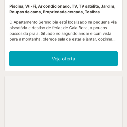
Piscina, Wi-Fi, Ar condicionado, TV, TV satélite, Jardim,
Roupas de cama, Propriedade cercada, Toalhas
O Apartamento Serendipia está localizado na pequena vila
piscatória e destino de férias de Cala Bona, a poucos
passos da praia. Situado no segundo andar e com vista
para a montanha, oferece sala de estar e jantar, cozinha
bem equipada, 2 quartos (um com 2 camas individuais) e
2 casas de banho, acomodando até 4 pessoas. Inclui Wi-
Fi, ar condicionado em toda a casa, cofre, máquina de
Veja oferta
lavar roupa e TV por satélite com canais internacionais. O
apartamento dispõe ainda de uma varanda privada e de
um terraço coberto privado, acessível pela sala, perfeito
para começar o dia com um café. No exterior, encontrarão
piscina comunitária com espreguiçadeiras e camas de
rede privadas, bem como duche ao ar livre. O
supermercado mais próximo fica mesmo na esquina (a 1
minuto a pé ou 110 m), e há restaurantes, cafés e bares a
apenas 6 minutos a pé. A praia de Cala Bona está a 200
m, onde poderão desfrutar do mar e do sol. O centro de
Manacor (22 km) fica a 25 minutos de carro. Há
estacionamento na rua. O edifício tem elevador e é