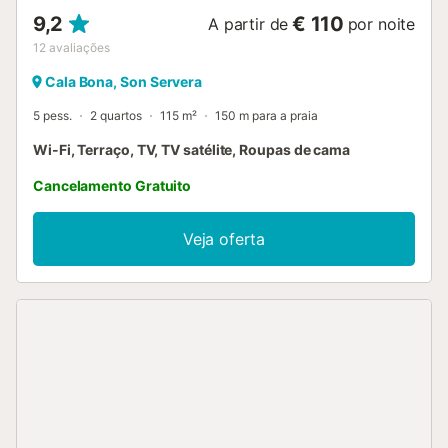
9,2
€ 110
A partir de
por noite
12
avaliações
Cala Bona, Son Servera
5 pess.
2 quartos
115 m²
150 m para a praia
Wi-Fi, Terraço, TV, TV satélite, Roupas de cama
Cancelamento Gratuito
Veja oferta