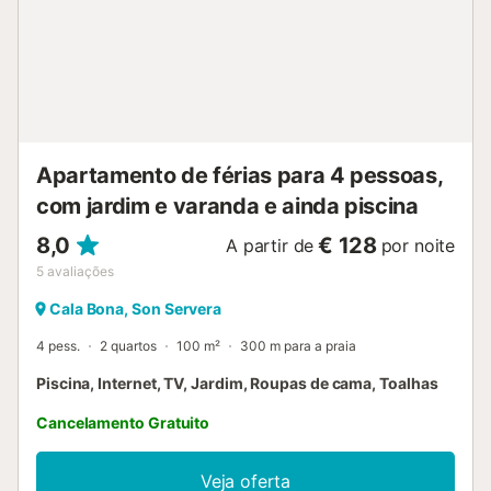
acessível a cadeiras de rodas. Se chegarem mais tarde,
contactem o anfitrião através da plataforma de reservas
para coordenar o check-in. Não se aceitam reservas de
grupos com membros menores de 30 anos. Consumo de
eletricidade: Para promover o uso responsável, a
eletricidade é cobrada de acordo com o consumo real e
está disponível mediante pagamento adicional....
Apartamento de férias para 4 pessoas,
com jardim e varanda e ainda piscina
8,0
€ 128
A partir de
por noite
5
avaliações
Cala Bona, Son Servera
4 pess.
2 quartos
100 m²
300 m para a praia
Piscina, Internet, TV, Jardim, Roupas de cama, Toalhas
Cancelamento Gratuito
Veja oferta