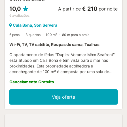
10,0
€ 210
A partir de
por noite
6
avaliações
Cala Bona, Son Servera
6 pess.
3 quartos
100 m²
80 m para a praia
Wi-Fi, TV, TV satélite, Roupas de cama, Toalhas
O apartamento de férias "Duplex Voramar Mhm Seafront"
está situado em Cala Bona e tem vista para o mar nas
proximidades. Esta propriedade acolhedora e
aconchegante de 100 m² é composta por uma sala de
estar, uma cozinha bem equipada, 3 quartos e 2 casas de
Cancelamento Gratuito
banho, e pode acomodar 6 pessoas. Entre as
comodidades no local estão Wi-Fi, uma televisão e uma
máquina de lavar roupa. Também está disponível um
Veja oferta
berço. Além disso, o apartamento possui uma varanda
privada. As famílias com crianças são bem-vindas. Não
são permitidos animais de estimação, fumar e celebrar
eventos. O ar condicionado não está disponível....