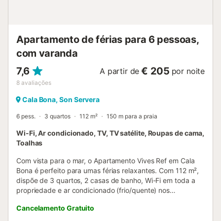
Apartamento de férias para 6 pessoas,
com varanda
7,6
€ 205
A partir de
por noite
8
avaliações
Cala Bona, Son Servera
6 pess.
3 quartos
112 m²
150 m para a praia
Wi-Fi, Ar condicionado, TV, TV satélite, Roupas de cama,
Toalhas
Com vista para o mar, o Apartamento Vives Ref em Cala
Bona é perfeito para umas férias relaxantes. Com 112 m²,
dispõe de 3 quartos, 2 casas de banho, Wi-Fi em toda a
propriedade e ar condicionado (frio/quente) nos
corredores. Inclui ainda televisão, máquina de lavar roupa,
Cancelamento Gratuito
secadora e ar condicionado. O apartamento tem uma
varanda privada, ideal para relaxarem à noite.