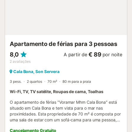
Apartamento de férias para 3 pessoas
8,0
€ 89
A partir de
por noite
2
avaliações
Cala Bona, Son Servera
3 pess.
2 quartos
70 m²
80 m para a praia
Wi-Fi, TV, TV satélite, Roupas de cama, Toalhas
O apartamento de férias "Voramar Mhm Cala Bona" está
situado em Cala Bona e tem vista para o mar nas
proximidades. Esta propriedade de 70 m² é composta por
uma sala de estar com um sofá-cama para uma pessoa,
uma cozinha bem equipada, 2 quartos e 1 casa de banho,
Cancelamento Gratuito
e pode acomodar 3 pessoas. As comodidades no local