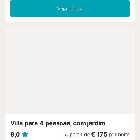
Estacionamento gratuito disponível na rua. Animais de
Veja oferta
estimação não são permitidos. A localização é ideal para
quem procura tranquilidade e vistas para o mar, com
acesso fácil à praia e aos serviços locais. O apartamento é
adequado para famílias ou grupos de amigos que
valorizam conforto e espaço durante a estadia. A
propriedade está equipada para proporcionar uma
experiência agradável e relaxante a todos os hóspedes....
Villa para 4 pessoas, com jardim
8,0
€ 175
A partir de
por noite