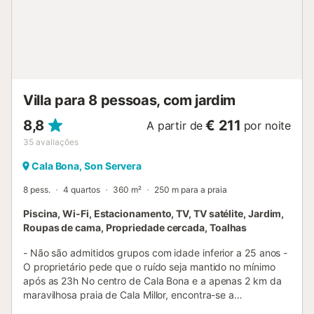
Villa para 8 pessoas, com jardim
8,8
€ 211
A partir de
por noite
35
avaliações
Cala Bona, Son Servera
8 pess.
4 quartos
360 m²
250 m para a praia
Piscina, Wi-Fi, Estacionamento, TV, TV satélite, Jardim,
Roupas de cama, Propriedade cercada, Toalhas
- Não são admitidos grupos com idade inferior a 25 anos -
O proprietário pede que o ruído seja mantido no mínimo
após as 23h No centro de Cala Bona e a apenas 2 km da
maravilhosa praia de Cala Millor, encontra-se a
excepcional Casa Cala Bona, que oferece espaço para 8