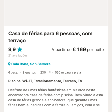
Casa de férias para 6 pessoas, com
terraço
9,9
€ 169
A partir de
por noite
21
avaliações
Cala Bona, Son Servera
6 pess.
3 quartos
230 m²
550 m para a praia
Piscina, Wi-Fi, Estacionamento, Terraço, TV
Desfrute de umas férias fantásticas em Maiorca nesta
encantadora casa de férias com piscina. Bem-vindo a esta
casa de férias grande e acolhedora, que garante umas
férias bem-sucedidas com a família ou amigos, com o seu
bom nível de conforto e mobiliário apelativo. A área