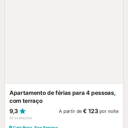
permitidos animais de estimação, fumar e celebrar
eventos. Esta propriedade dispõe de um conveniente
sistema de auto-check-in....
Apartamento de férias para 4 pessoas,
com terraço
9,3
€ 123
A partir de
por noite
63
avaliações
Cala Bona, Son Servera