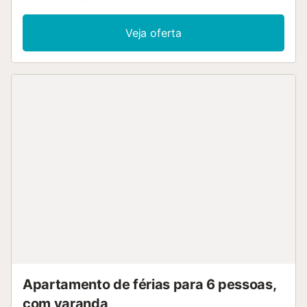
incluem acesso Wi-Fi, uma televisão e uma máquina de
lavar roupa. Além disso, este apartamento dispõe de um
Veja oferta
terraço privado onde pode jantar ou desfrutar de bebidas
a poucos metros da beira-mar. As famílias com crianças
são bem-vindas. Não são permitidos animais de
estimação, fumar e celebrar eventos. O ar condicionado
não está disponível....
Apartamento de férias para 6 pessoas,
com varanda