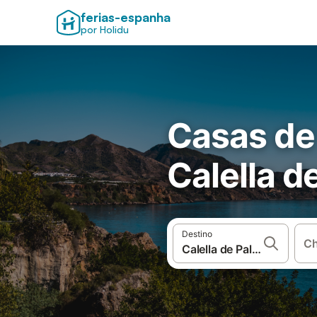
ferias-espanha
por Holidu
Casas de
Calella d
Destino
Ch