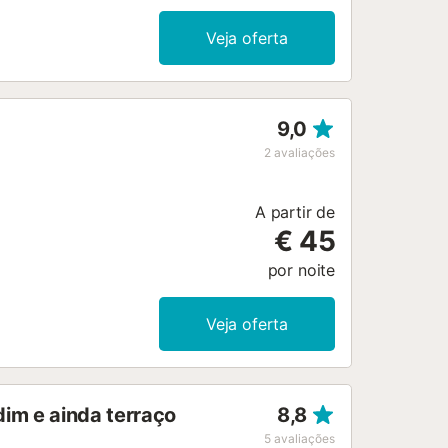
Veja oferta
9,0
2
avaliações
A partir de
€ 45
por noite
Veja oferta
dim e ainda terraço
8,8
5
avaliações