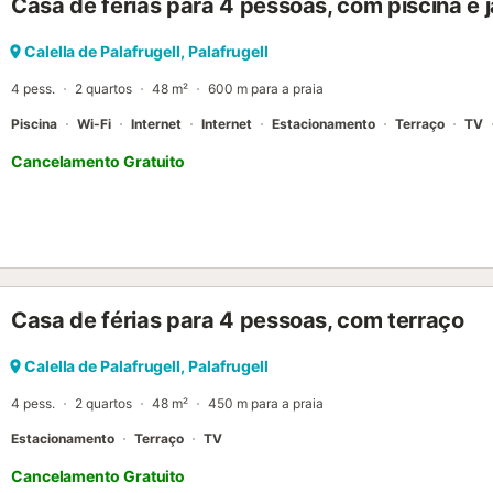
Casa de férias para 4 pessoas, com piscina e 
infrastructures vous attendent : Aire de jeux pour enfants Terrain m
de fitness Côté animations, impossible de s’ennuyer : aquagym, zu
tournois sportifs ou encore soirées festives en haute saison (concert
Calella de Palafrugell, Palafrugell
& convivialité Tout est à portée de main pour simplifier votre séjour 
4 pess.
2 quartos
48 m²
600 m para a praia
emporter Boulangerie et supérette Bar convivial pour vos soirées Lav
Piscina
Wi-Fi
Internet
Internet
Estacionamento
Terraço
TV
Cancelamento Gratuito
Casa de férias para 4 pessoas, com terraço
Calella de Palafrugell, Palafrugell
4 pess.
2 quartos
48 m²
450 m para a praia
Estacionamento
Terraço
TV
Cancelamento Gratuito