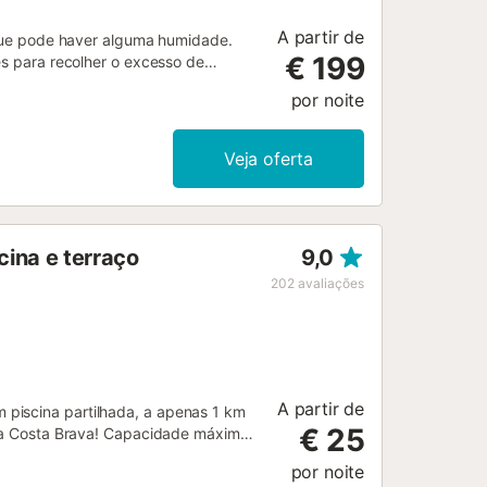
A partir de
o que pode haver alguma humidade.
€ 199
es para recolher o excesso de
ados e os aparelhos ligados
por noite
poníveis para as noites quentes—um
 noite, recomendamos que liguem os
amento na rua é gratuito. Não são
Veja oferta
o. Pedimos que respeitem as regras
 mexam na ficha preta debaixo da
o permitidos....
ina e terraço
9,0
202
avaliações
A partir de
piscina partilhada, a apenas 1 km
€ 25
s da Costa Brava! Capacidade máxima
amília na Costa Brava! Estúdio muito
por noite
õe de um amplo terraço onde pode