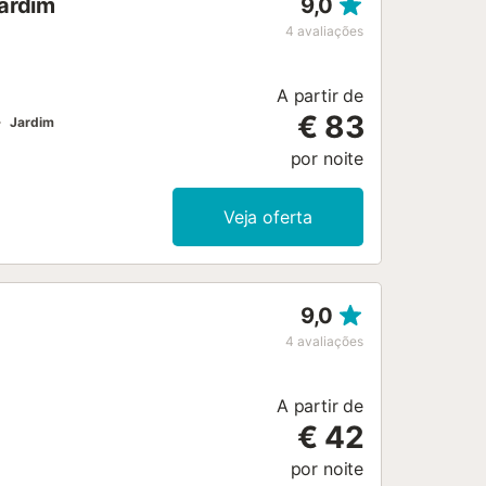
jardim
9,0
ultisports Tables de ping-pong Salle
mba, spinning, randonnées, VTT,
4
avaliações
s, spectacles, mini-disco). Services
: Snack-bar, pizzeria et plats à
erie,...
A partir de
€ 83
Jardim
por noite
Veja oferta
9,0
4
avaliações
A partir de
€ 42
por noite