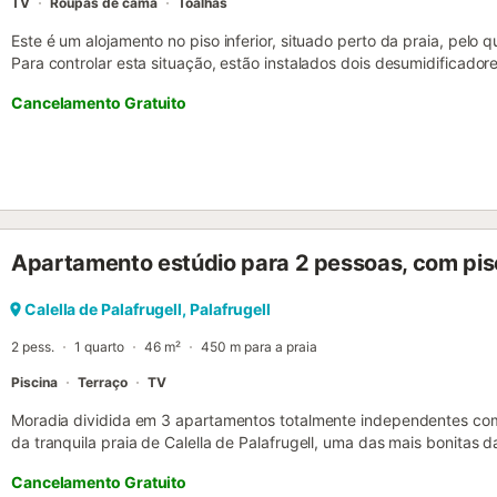
TV
Roupas de cama
Toalhas
Este é um alojamento no piso inferior, situado perto da praia, pel
Para controlar esta situação, estão instalados dois desumidificador
humidade. Quando os depósitos de água enchem, devem ser esvazi
Cancelamento Gratuito
novamente para continuarem a funcionar. Há dois ventiladores dis
no piso superior e outro no inferior. Para maior conforto durante a
ventiladores e abram as janelas para ventilar o espaço. O estacion
permitidos animais de estimação. Não há Wi-Fi nem ar condicionad
da casa, limpem o loft e deitem o lixo nos locais apropriados. Não
mesa da cozinha em nenhuma circunstância. Festas e eventos não sã
Apartamento estúdio para 2 pessoas, com pisc
Calella de Palafrugell, Palafrugell
2 pess.
1 quarto
46 m²
450 m para a praia
Piscina
Terraço
TV
Moradia dividida em 3 apartamentos totalmente independentes com 
da tranquila praia de Calella de Palafrugell, uma das mais bonita
para 2 pessoas. Ideal para desfrutar de umas férias tranquilas em f
Cancelamento Gratuito
pequeno e simples situado num segundo andar sem elevador. Disp