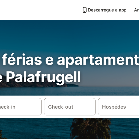
Descarregue a app
An
 férias e apartamen
e Palafrugell
eck-in
Check-out
Hospédes