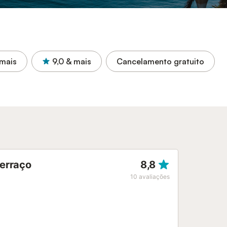
mais
9,0
& mais
Cancelamento gratuito
terraço
8,8
10
avaliações