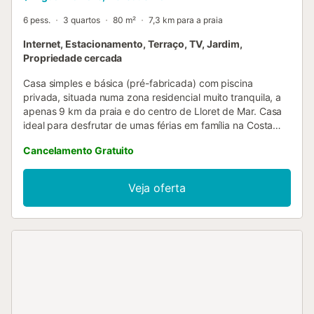
6 pess.
3 quartos
80 m²
7,3 km para a praia
Internet, Estacionamento, Terraço, TV, Jardim,
Propriedade cercada
Casa simples e básica (pré-fabricada) com piscina
privada, situada numa zona residencial muito tranquila, a
apenas 9 km da praia e do centro de Lloret de Mar. Casa
ideal para desfrutar de umas férias em família na Costa
Brava! Capacidade máxima para 6 pessoas. Dispõe de
Cancelamento Gratuito
uma área exterior com piscina privada (8,5 x 4,5m) e um
grande terraço coberto onde poderá desfrutar de
agradáveis pequenos-almoços e refeições junto à piscina
Veja oferta
com belas vistas para a montanha, churrasqueira e lugar
de estacionamento para 2 carros. A churrasqueira de obra
não pode ser utilizada, mas há outra portátil.
Supervisionado por um guarda no apartamento de baixo.
Possui sala de estar-jantar com TV, cozinha completa
(micro-ondas, máquina de lavar roupa, máquina de lavar
loiça, máquina de café), 1 quarto com cama de casal (135
x 180cm) e 2 quartos com 2 camas individuais cada um
(80 x 180cm). 1 casa de banho com duche e 1 casa de