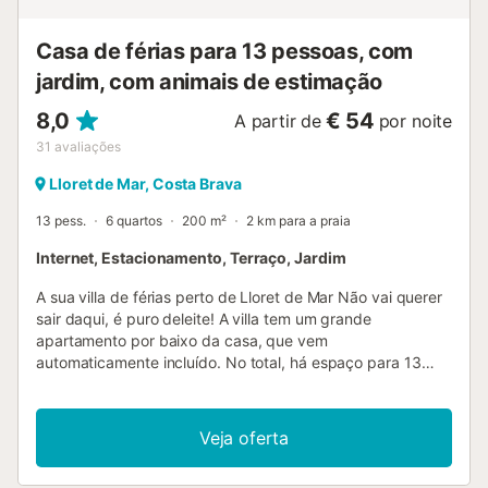
canoagem. Também é possível degustar a típica comida
mediterrânica, como peixe e...
Casa de férias para 13 pessoas, com
jardim, com animais de estimação
8,0
€ 54
A partir de
por noite
31
avaliações
Lloret de Mar, Costa Brava
13 pess.
6 quartos
200 m²
2 km para a praia
Internet, Estacionamento, Terraço, Jardim
A sua villa de férias perto de Lloret de Mar Não vai querer
sair daqui, é puro deleite! A villa tem um grande
apartamento por baixo da casa, que vem
automaticamente incluído. No total, há espaço para 13
pessoas, distribuídas pela villa e apartamento, com 7
quartos e 4 casas de banho. Que luxo! Existem também
muitos terraços, dos quais o que fica perto da piscina tem
Veja oferta
até um chuveiro exterior e uma casa de banho separada,
para que não tenha de entrar em casa com o fato de