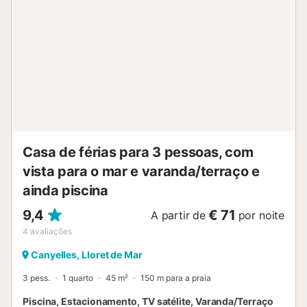
banho com banheira. Animais de estimação aceites
apenas mediante pedido prévio e com suplemento, 35
€/semana/animal de estimação, e o depósito será em
dinheiro e será devolvido uma semana mais tarde através
de transferência. Grupos de jovens aceites apenas
mediante pedido prévio. Regulamento e depósito especial
para jovens: Será necessário pagar um depósito em
dinheiro de 150 €/pessoa por casa e de 75 €/pessoa por
apartamento. Este será devolvido uma semana após a
saída do cliente...
Casa de férias para 3 pessoas, com
vista para o mar e varanda/terraço e
ainda piscina
9,4
€ 71
A partir de
por noite
4
avaliações
Canyelles, Lloret de Mar
3 pess.
1 quarto
45 m²
150 m para a praia
Piscina, Estacionamento, TV satélite, Varanda/Terraço