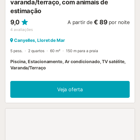
varanda/terraço, com animais de
estimação
9,0
€ 89
A partir de
por noite
4
avaliações
Canyelles, Lloret de Mar
5 pess.
2 quartos
60 m²
150 m para a praia
Piscina, Estacionamento, Ar condicionado, TV satélite,
Varanda/Terraço
Veja oferta