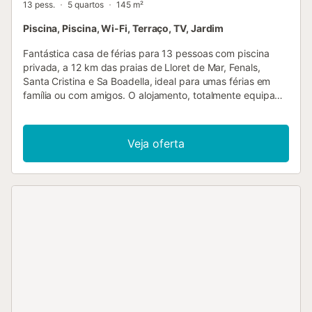
13 pess.
5 quartos
145 m²
Piscina, Piscina, Wi-Fi, Terraço, TV, Jardim
Fantástica casa de férias para 13 pessoas com piscina
privada, a 12 km das praias de Lloret de Mar, Fenals,
Santa Cristina e Sa Boadella, ideal para umas férias em
família ou com amigos. O alojamento, totalmente equipado
e mobilado com mobiliário de alta qualidade, está situado
numa zona residencial tranquila de Vidreres com piscina
comum, campo de futebol e parque infantil. O jardim tem,
Veja oferta
entre outras coisas, uma zona de churrasco para vários
grupos. Nos arredores da urbanização pode praticar
atividade física ao ar livre e fazer caminhadas, andar de
bicicleta, correr ou explorar a área numa mota todo-o-
terreno. Todos os serviços estão próximos e as
encantadoras aldeias da Costa Brava estão à sua espera
para as descobrir....