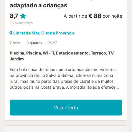
adaptado a crianças
8,7
€ 88
A partir de
por noite
13
avaliações
Lloret de Mar, Girona Província
7 pess.
3 quartos
95 m²
Piscina, Piscina, Wi-Fi, Estacionamento, Terraço, TV,
Jardim
Esta bela casa de férias numa urbanização em Vidreres,
na província de La Selva e Girona, situa-se numa zona
rural, mas muito perto das praias de Lloret e de muitos
outros locais na Costa Brava. A moradia isolada oferece
uma fantástica piscina, um solário e um amplo alpendre
coberto com uma grande mesa e cadeiras, onde pode
desfrutar de jantares ao ar livre no belo clima
Veja oferta
mediterrânico. A casa é rodeada por uma bela paisagem
de campos e árvores e estende-se por um só piso, com
estacionamento na frente. Tanto a sala de estar como a
cozinha abrem diretamente para a excelente zona da