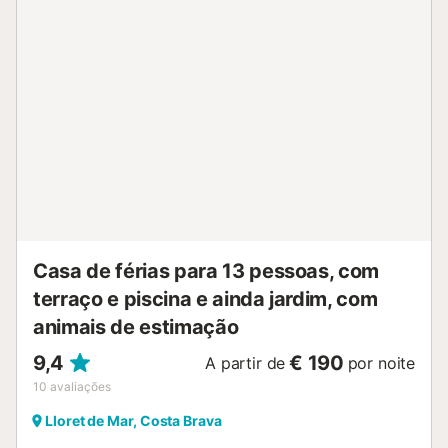
piscina e a cozinha está totalmente equipada. A casa
oferece 3 acolhedores quartos, dois dos quais com uma
cama de casal grande. O terceiro quarto tem duas
beliches, sendo, portanto, ideal como quarto de criança. A
casa de banho é elegante e moderna, com um grande
duche. Para passeios de um dia, pode visitar a bela
cidade de Girona, a apenas 25 km, e a impressionante
Barcelona, a 85 km....
Casa de férias para 13 pessoas, com
terraço e piscina e ainda jardim, com
animais de estimação
9,4
€ 190
A partir de
por noite
10
avaliações
Lloret de Mar, Costa Brava