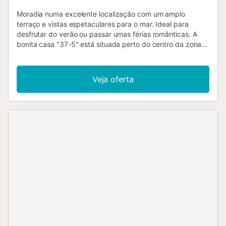
Moradia numa excelente localização com um amplo
terraço e vistas espetaculares para o mar. Ideal para
desfrutar do verão ou passar umas férias românticas. A
bonita casa "37-5" está situada perto do centro da zona
residencial onde se encontra uma escola de mergulho,
posto de informações, um bom restaurante e uma grande
piscina comunitária com snack-bar. Junto à casa começa
Veja oferta
uma escadaria com acesso direto ao porto e à praia. O
acesso à casa faz-se através desta escadaria. Este
caminho oferece vistas espetaculares para o mar. A casa
tem uma sala de estar/jantar com cozinha aberta e acesso
direto ao terraço. Possui amplas janelas com vista para o
mar. Do terraço, avista-se a bela baía de Canyellas e a sua
praia. O terraço está equipado com espreguiçadeiras,
almofadas, mesa com cadeiras e churrasqueira portátil.
Televisão por satélite (Astra) disponível. Cozinha aberta
prática equipada com talheres e loiças, fogão a gás, forno
elétrico, frigorífico com congelador, máquina de café
(Melitta) e torradeira. Quarto acolhedor com cama de
casal e sofá-cama (possibilidade de dormir uma terceira
pessoa – mediante taxa adicional). Casa de banho grande
com banheira. Estacionamento privado disponível.