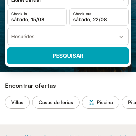
Lloret de Mar
Check-in
Check-out
sábado, 15/08
sábado, 22/08
Hospédes
PESQUISAR
Encontrar ofertas
Villas
Casas de férias
Piscina
Pis