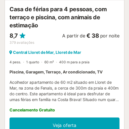
INFORMAÇÕES GERAIS O quarto dispõe de almofadas e
Casa de férias para 4 pessoas, com
cobertores. A roupa de cama e as toalhas podem ser
terraço e piscina, com animais de
alugadas. (Por favor, solicite com antecedência)
Possibilidade de alojar 1 pessoa adicional (co...
estimação
8,7
€ 38
A partir de
por noite
379
avaliações
Central Lloret de Mar, Lloret de Mar
4 pess.
1 quarto
60 m²
400 m para a praia
Piscina, Garagem, Terraço, Ar condicionado, TV
Acolhedor apartamento de 60 m2 situado em Lloret de
Mar, na zona de Fenals, a cerca de 300m da praia e 400m
do centro. Este apartamento é ideal para desfrutar de
umas férias em família na Costa Brava! Situado num quarto
andar com elevador, com capacidade máxima para 4
Cancelamento Gratuito
pessoas. Faz parte de uma tranquila urbanização com
jardim e piscina comunitários e com uma garagem privada
(suplemento de 30€/semana em caso de uso). Dispõe de
Veja oferta
uma sala de estar-jantar (TV + sofá-cama de casal