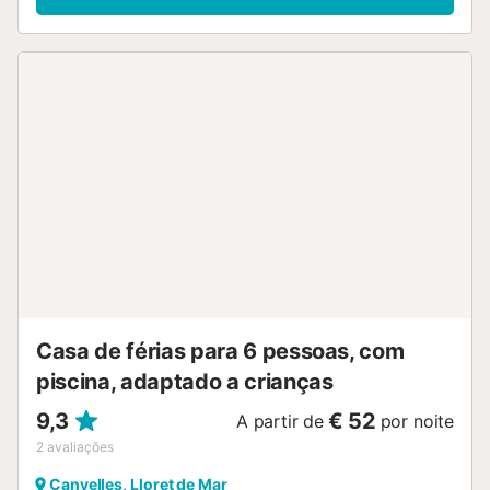
(130x180cm) com acesso direto ao terraço, cozinha
completa (micro-ondas, máquina de lavar roupa, placa
vitrocerâmica), 1 quarto com 2 camas individuais
(90x190cm) e 1 casa de banho com duche. Ar
condicionado e bomba de calor opcionais com
suplemento: 50€/semana. Jovens não são aceites. Esta
propriedade destina-se apenas a famílias. Não são
admitidas reservas de jovens com menos de 35 anos.
Animais de estimação mediante pedido e com suplemento.
Check-in e check-out O check-in e check-out serão
realizados no nosso escritório em Lloret: Av. Vila de Tossa,
nº 80 Lloret de Mar (Girona). Taxa turística À chegada será
necessário pagar a taxa turística de cumprimento
obrigatório pelo Governo catalão....
Casa de férias para 6 pessoas, com
piscina, adaptado a crianças
9,3
€ 52
A partir de
por noite
2
avaliações
Canyelles, Lloret de Mar