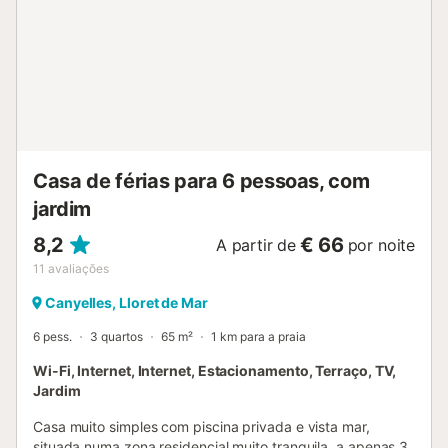
Animais de estimação mediante pedido, 35
€/semana/animal, e o depósito será em dinheiro e será
devolvido uma semana mais tarde por transferência. Cala
Canyelles é uma bela enseada da Costa Brava que se
destaca pela sua água clara e cristalina. É possível alugar
guarda-sóis e espreguiçadeiras, bem como praticar
atividades como gaivotas, parasailing, esqui ...
Casa de férias para 6 pessoas, com
jardim
8,2
€ 66
A partir de
por noite
11
avaliações
Canyelles, Lloret de Mar
6 pess.
3 quartos
65 m²
1 km para a praia
Wi-Fi, Internet, Internet, Estacionamento, Terraço, TV,
Jardim
Casa muito simples com piscina privada e vista mar,
situada numa zona residencial muito tranquila, a apenas 3