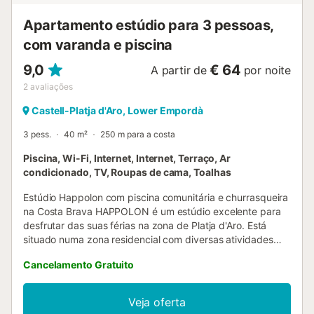
Apartamento estúdio para 3 pessoas,
com varanda e piscina
9,0
€ 64
A partir de
por noite
2
avaliações
Castell-Platja d'Aro, Lower Empordà
3 pess.
40 m²
250 m para a costa
Piscina, Wi-Fi, Internet, Internet, Terraço, Ar
condicionado, TV, Roupas de cama, Toalhas
Estúdio Happolon com piscina comunitária e churrasqueira
na Costa Brava HAPPOLON é um estúdio excelente para
desfrutar das suas férias na zona de Platja d'Aro. Está
situado numa zona residencial com diversas atividades
para todas as idades, desde crianças a idosos. Além de
Cancelamento Gratuito
ter churrasqueira e piscina na sua zona comunitária, bem
como Wi-Fi comunitário. Este estúdio turístico tem um
sofá-cama duplo e um individual, fica muito perto das
Veja oferta
magníficas enseadas da Costa Brava, a Cala del Pi, a Cala