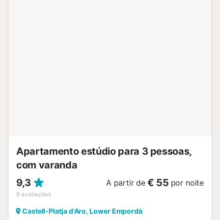
para não fumadores. TV somente ES. HUTG-067942
ESFCTU00001701700004141400000000000000000HUTG-
0679425...
Apartamento estúdio para 3 pessoas,
com varanda
9,3
€ 55
A partir de
por noite
9
avaliações
Castell-Platja d'Aro, Lower Empordà