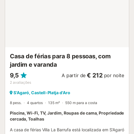
Casa de férias para 8 pessoas, com
jardim e varanda
9,5
€ 212
A partir de
por noite
2
avaliações
S'Agaró, Castell-Platja d'Aro
8 pess.
4 quartos
135 m²
550 m para a costa
Piscina, Wi-Fi, TV, Jardim, Roupas de cama, Propriedade
cercada, Toalhas
A casa de férias Villa La Barrufa está localizada em S'Agaró