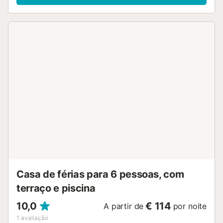
Rovira, etc. A 10 minutos do centro de Platja d'Aro. Platja
d'Aro, uma excelente zona de aluguer turístico, onde as
sensações e os momentos à beira-mar são insubstituíveis.
Sem dúvida, o melhor lugar para se desconectar da rotina
e começar a viver uma experiência inesquecível. Villas
Cosette: Aluguer Turístico em Girona, Platja d'Aro e a Costa
Brava Na Villas Cosette, oferecemos uma seleção
exclusiva de alojamentos turísticos na Costa Brava, desde
casas e vilas espetaculares até estúdios e lofts. Os nossos
apartamentos de férias são concebidos para que viva as
férias que merece, rodeado de beleza natural e rico
património. Com a Villas Cosette, tem a garantia de um
serviço de alta qualidade e o compromisso de tornar a sua
estadia o mais confortável e memorável possível.
Queremos que desfrute de umas férias perfeitas e
mergulhe na magia da Costa Brava. Informações
adicionais do alojamento no...
Casa de férias para 6 pessoas, com
terraço e piscina
10,0
€ 114
A partir de
por noite
1
avaliação