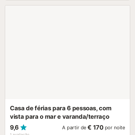
para crianças, cama para crianças, secador de cabelo. Por
favor, a ter em conta: apartamento para não fumadores. TV
somente ES. HUTG-021249
ESFCTU00001701700010798100000000000000000HUTG-
0212495...
Casa de férias para 6 pessoas, com
vista para o mar e varanda/terraço
9,6
€ 170
A partir de
por noite
1
avaliação