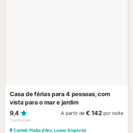
vitrocerâmica, torradeira, chaleira, microondas, congelador,
máquina de café eléctrica). Móveis de terraço,
espreguiçadeira. Vista panorâmica às montanhas e ao mar. O
alojamento dispõe de: máquina de lavar a roupa, secadora,
ferro de passar roupa, cama para crianças, secador de
cabelo. Internet (Sem fio/ Wireless LAN [WLAN], grátis). Por
favor, a ter em conta: casa para não fumadores. HUTG-
034191
ESFCTU00001701700023202700000000000000000HUTG-
0341911...
Casa de férias para 4 pessoas, com
vista para o mar e jardim
9,4
€ 142
A partir de
por noite
2
avaliações
Castell-Platja d'Aro, Lower Empordà