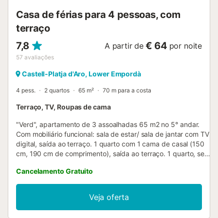
Casa de férias para 4 pessoas, com
terraço
7,8
€ 64
A partir de
por noite
57
avaliações
Castell-Platja d'Aro, Lower Empordà
4 pess.
2 quartos
65 m²
70 m para a costa
Terraço, TV, Roupas de cama
"Verd", apartamento de 3 assoalhadas 65 m2 no 5° andar.
Com mobiliário funcional: sala de estar/ sala de jantar com TV
digital, saída ao terraço. 1 quarto com 1 cama de casal (150
cm, 190 cm de comprimento), saída ao terraço. 1 quarto, sem
janelas com 1 x 2 beliches (90 cm, 190 cm de comprimento).
Cancelamento Gratuito
Cozinha (forno, 4 placas de vitrocerâmica, torradeira,
chaleira, microondas, máquina de café eléctrica).
Banheira/bidê/WC. Aquecimento. Terraço grande. Móveis de
Veja oferta
terraço. Vista esplêndida ao mar. O alojamento dispõe de:
máquina de lavar a roupa, ferro de passar roupa, cadeirão