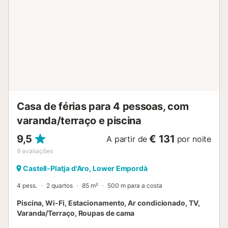
boutiques e uma grande variedade de restaurantes para
todos os gostos. E se preferir o ambiente do passeio
marítimo, aí esperam-no bares e locais vibrantes onde
poderá desfrutar com amigos ou em família. Realize os
seus sonhos de férias na Costa Brava! Este pequeno
paraíso espera por si para que viva momentos mágicos
junto ao mar… e a um preço irresistível! Não precisa de
muito para desfrutar de um...
Casa de férias para 4 pessoas, com
varanda/terraço e piscina
9,5
€ 131
A partir de
por noite
9
avaliações
Castell-Platja d'Aro, Lower Empordà
4 pess.
2 quartos
85 m²
500 m para a costa
Piscina, Wi-Fi, Estacionamento, Ar condicionado, TV,
Varanda/Terraço, Roupas de cama