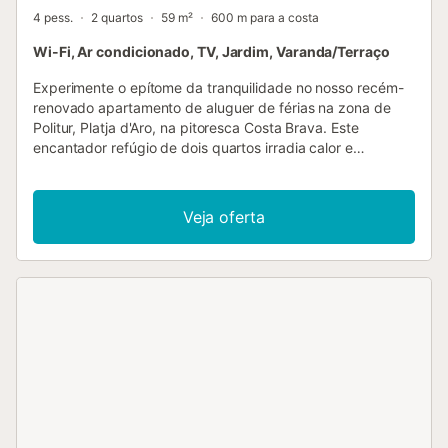
4 pess.
2 quartos
59 m²
600 m para a costa
Wi-Fi, Ar condicionado, TV, Jardim, Varanda/Terraço
Experimente o epítome da tranquilidade no nosso recém-
renovado apartamento de aluguer de férias na zona de
Politur, Platja d'Aro, na pitoresca Costa Brava. Este
encantador refúgio de dois quartos irradia calor e
sofisticação com materiais de alta qualidade e um design
impecável em plano aberto que combina uma cozinha
totalmente equipada com uma sala de estar e jantar.
Veja oferta
Delicie-se com a beleza cénica de Platja d'Aro a partir do
conforto da sua sala de estar, com vista para uma área
verde exuberante. Com um quarto com uma cama de
casal e outro com duas camas de solteiro, além de uma
casa de banho moderna, o nosso apartamento oferece
conforto e estilo. Situado num bairro sereno, conhecido
pelo seu ambiente tranquilo e familiar, oferece um cenário
ideal para umas férias familiares despreocupadas.
Desfrute da proximidade ao centro da cidade e às
charmosas praias da região, tornando-o uma escapadela
perfeita para quem procura uma combinação harmoniosa
de relaxamento e exploração na Costa Brava. Taxa