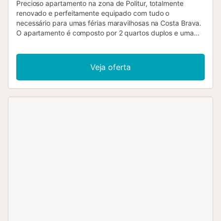
Precioso apartamento na zona de Politur, totalmente
renovado e perfeitamente equipado com tudo o
necessário para umas férias maravilhosas na Costa Brava.
O apartamento é composto por 2 quartos duplos e uma
casa de banho, cozinha e sala de estar-jantar num único
espaço, contando também com um amplo terraço
soalheiro tipo "chill-out". A cozinha está equipada com
Veja oferta
tudo o que é necessário para cozinhar: frigorífico, forno,
placa vitrocerâmica, máquina de lavar loiça, micro-ondas,
máquina de café, etc. A sala de estar-jantar tem uma
grande TV de ecrã plano e sofás confortáveis. Os quartos
são acolhedores e luminosos, com camas de casal e
roupeiros. O terraço é perfeito para relaxar e desfrutar da
vista. Esta urbanização é uma zona tranquila e familiar,
situada num ambiente natural, rodeada por pinhais, muito
perto das mais belas enseadas. A praia de Cala Rovira, a
que se pode aceder em 5 minutos a pé, é uma das mais
bonitas da zona. O centro da Playa de Aro, a 10 minutos a
pé, oferece uma grande variedade de restaurantes, bares,
lojas e atrações turísticas. Os hóspedes têm acesso à
piscina da urbanização, situada a 2 minutos a pé. A Costa
Brava é uma região de grande beleza natural. As falésias
rochosas, as enseadas e praias com águas cristalinas, das