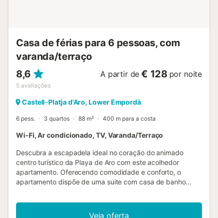
Casa de férias para 6 pessoas, com
varanda/terraço
8,6
€ 128
A partir de
por noite
5
avaliações
Castell-Platja d'Aro, Lower Empordà
6 pess.
3 quartos
88 m²
400 m para a costa
Wi-Fi, Ar condicionado, TV, Varanda/Terraço
Descubra a escapadela ideal no coração do animado
centro turístico da Playa de Aro com este acolhedor
apartamento. Oferecendo comodidade e conforto, o
apartamento dispõe de uma suite com casa de banho
privativa com banheira, um acolhedor quarto duplo com
beliche e outro acolhedor quarto duplo com cama de
arrumar. Uma segunda casa de banho completa, também
Veja oferta