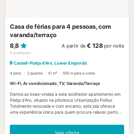
mais belas da Europa, e as florestas verdes criam uma
paisagem única e espetacular. Oferece também uma vasta
gama de atividades e atra...
Casa de férias para 4 pessoas, com
varanda/terraço
8,8
€ 128
A partir de
por noite
5
avaliações
Castell-Platja d'Aro, Lower Empordà
4 pess.
2 quartos
51 m²
550 m para a costa
Wi-Fi, Ar condicionado, TV, Varanda/Terraço
Damos as boas-vindas a este acolhedor apartamento em
Platja d'Aro, situado na pitoresca Urbanização Politur.
Totalmente renovada e com encanto, esta joia oferece
uma experiência única para quem procura relaxar perto do
mar. O apartamento é composto por um quarto duplo e um
quarto individual, oferecendo um espaço confortável para
todos. A sala de estar e jantar é um espaço acolhedor e
Veja oferta