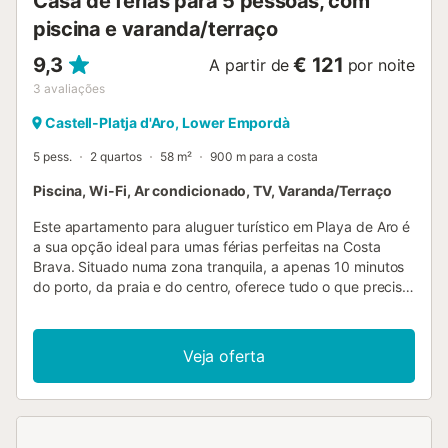
Casa de férias para 5 pessoas, com
piscina e varanda/terraço
9,3
€ 121
A partir de
por noite
3
avaliações
Castell-Platja d'Aro, Lower Empordà
5 pess.
2 quartos
58 m²
900 m para a costa
Piscina, Wi-Fi, Ar condicionado, TV, Varanda/Terraço
Este apartamento para aluguer turístico em Playa de Aro é
a sua opção ideal para umas férias perfeitas na Costa
Brava. Situado numa zona tranquila, a apenas 10 minutos
do porto, da praia e do centro, oferece tudo o que precisa
para uma estadia relaxante e inesquecível. Dispõe de dois
quartos (um com cama de casal e o outro com beliche
para três pessoas), uma casa de banho completa, cozinha
Veja oferta
totalmente equipada e uma sala de estar/jantar com
acesso a um terraço com vista panorâmica. No terraço,
poderá relaxar ao sol, ler um livro ou simplesmente admirar
a beleza da paisagem. E se lhe apetecer um mergulho
refrescante, a praia fica apenas a poucos minutos a pé, ou