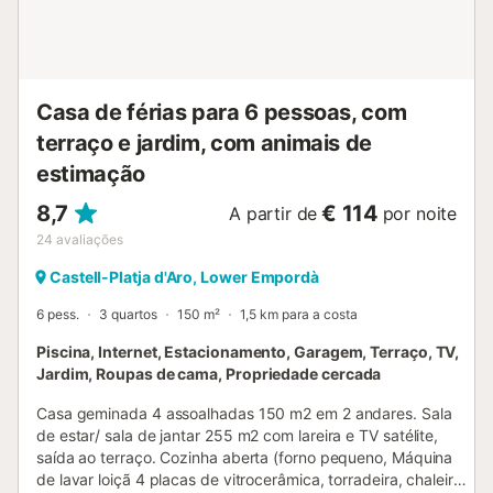
Casa de férias para 6 pessoas, com
terraço e jardim, com animais de
estimação
8,7
€ 114
A partir de
por noite
24
avaliações
Castell-Platja d'Aro, Lower Empordà
6 pess.
3 quartos
150 m²
1,5 km para a costa
Piscina, Internet, Estacionamento, Garagem, Terraço, TV,
Jardim, Roupas de cama, Propriedade cercada
Casa geminada 4 assoalhadas 150 m2 em 2 andares. Sala
de estar/ sala de jantar 255 m2 com lareira e TV satélite,
saída ao terraço. Cozinha aberta (forno pequeno, Máquina
de lavar loiçã 4 placas de vitrocerâmica, torradeira, chaleira,