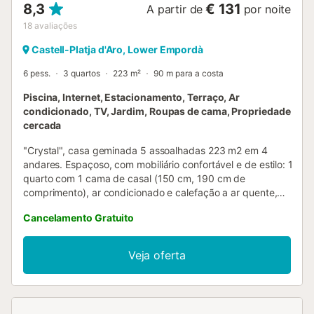
8,3
€ 131
A partir de
por noite
18
avaliações
Castell-Platja d'Aro, Lower Empordà
6 pess.
3 quartos
223 m²
90 m para a costa
Piscina, Internet, Estacionamento, Terraço, Ar
condicionado, TV, Jardim, Roupas de cama, Propriedade
cercada
"Crystal", casa geminada 5 assoalhadas 223 m2 em 4
andares. Espaçoso, com mobiliário confortável e de estilo: 1
quarto com 1 cama de casal (150 cm, 190 cm de
comprimento), ar condicionado e calefação a ar quente,
saída ao terraço com 1 cama de casal (150 cm, 190 cm de
Cancelamento Gratuito
comprimento), banheira/WC, ar condicionado e calefação a
ar quente, saída ao terraço com 1 x 2 beliches (80 cm, 190
cm de comprimento), ar condicionado e calefação a ar
Veja oferta
quente. Duche/WC. Ar condicionado, calefação por ar
quente. No andar inferior: mezanino. Andar superior: sala de
estar/ sala de jantar com TV satélite, saída ao terraço.
Cozinha (forno, Máquina de lavar loiçã 4 placas de