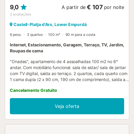
9,0
€ 107
A partir de
por noite
2
avaliações
Castell-Platja d'Aro, Lower Empordà
6 pess.
3 quartos
100 m²
90 m para a costa
Internet, Estacionamento, Garagem, Terraço, TV, Jardim,
Roupas de cama
"Onades", apartamento de 4 assoalhadas 100 m2 no 6°
andar. Com mobiliário funcional: sala de estar/ sala de jantar
com TV digital, saída ao terraço. 2 quartos, cada quarto com
1 cama dupla (2 x 90 cm, 190 cm de comprimento), saída ao
terraço. 1 quarto com 1 x 2 beliches (90 cm, 190 cm de
Cancelamento Gratuito
comprimento), saída ao terraço. Cozinha (forno, 2 placas de
vitrocerâmica, torradeira, chaleira, microondas, máquina de
café eléctrica). Duche/WC, WC separado. Nenhuma opção
Veja oferta
de aquecimento. Terraço grande. Móveis de terraço. Vista
esplêndida ao mar. O alojamento dispõe de: máquina de lavar
a roupa, ferro de passar roupa, cadeirão para crianças, cama
para crianças, secador de cabelo. Internet (Sem fio/ Wireless
LAN [WLAN], grátis). Por favor, a ter em conta: apartamento