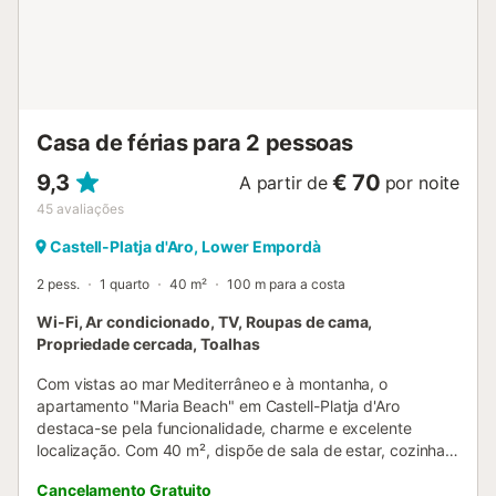
Casa de férias para 2 pessoas
9,3
€ 70
A partir de
por noite
45
avaliações
Castell-Platja d'Aro, Lower Empordà
2 pess.
1 quarto
40 m²
100 m para a costa
Wi-Fi, Ar condicionado, TV, Roupas de cama,
Propriedade cercada, Toalhas
Com vistas ao mar Mediterrâneo e à montanha, o
apartamento "Maria Beach" em Castell-Platja d'Aro
destaca-se pela funcionalidade, charme e excelente
localização. Com 40 m², dispõe de sala de estar, cozinha
totalmente equipada, 1 quarto e 1 casa de banho com
Cancelamento Gratuito
duche, acomodando até 2 pessoas. Inclui Wi-Fi de alta