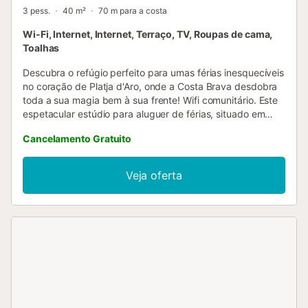
3 pess.
40 m²
70 m para a costa
Wi-Fi, Internet, Internet, Terraço, TV, Roupas de cama,
Toalhas
Descubra o refúgio perfeito para umas férias inesquecíveis
no coração de Platja d'Aro, onde a Costa Brava desdobra
toda a sua magia bem à sua frente! Wifi comunitário. Este
espetacular estúdio para aluguer de férias, situado em
primeira linha de mar, convida-o a desligar e a desfrutar de
Cancelamento Gratuito
uma escapadela de sonho. Imagine começar cada dia
numa varanda ampla, com vistas panorâmicas sobre o Mar
Mediterrâneo, ideal para desfrutar de pequenos-almoços
Veja oferta
frescos, almoços soalheiros e jantares sob as estrelas. O
espaço foi projetado para lhe oferecer conforto e estilo:
um estúdio moderno e acolhedor, ideal para um retiro
romântico ou para qualquer momento especial junto dessa
pessoa importante. A cozinha, totalmente equipada,
permite-lhe preparar as suas refeições favoritas com
facilidade. O melhor de tudo é a sua localização
inigualável: poderá passear pela praia ao sair de casa,
explorar os famosos caminhos de ronda, ou descobrir as
charmosas ruas do centro de Platja d'Aro, repletas de lojas,