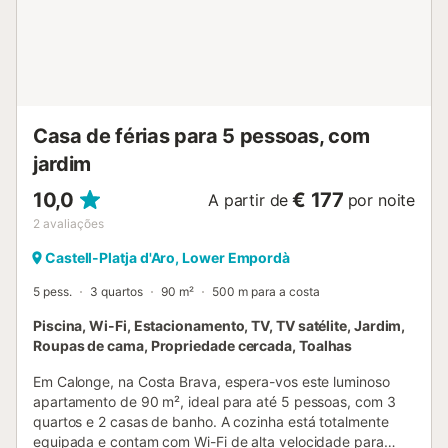
turística não incluída no preço, a pagar à chegada.
Lençóis e toalhas não incluídos no valor total....
Casa de férias para 5 pessoas, com
jardim
10,0
€ 177
A partir de
por noite
2
avaliações
Castell-Platja d'Aro, Lower Empordà
5 pess.
3 quartos
90 m²
500 m para a costa
Piscina, Wi-Fi, Estacionamento, TV, TV satélite, Jardim,
Roupas de cama, Propriedade cercada, Toalhas
Em Calonge, na Costa Brava, espera-vos este luminoso
apartamento de 90 m², ideal para até 5 pessoas, com 3
quartos e 2 casas de banho. A cozinha está totalmente
equipada e contam com Wi-Fi de alta velocidade para