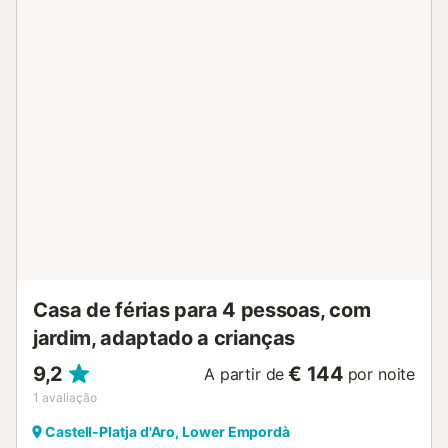
pode aproveitar a piscina comunitária ao pé do edifício. O
apartamento está totalmente equipado com tudo o que
necessita para uma estadia confortável, incluindo ar
condicionado, piscina e estacionamento comunitários, Wi-
Fi, televisão, máquina de lavar e secar roupa. Além disso, a
sua localização permitir-lhe-á desfrutar de todos os
serviços e atrações da zona, como restaurantes, lojas e
atividades turísticas. Reserve já o seu apartamento em
Playa de Aro e comece a contar os dias para as suas férias
perfeitas na Costa Brava! Taxa turística não incluída no
preço final, a ser paga à chegada. Lençóis e toalhas não
incluídos no valor final....
Casa de férias para 4 pessoas, com
jardim, adaptado a crianças
9,2
€ 144
A partir de
por noite
1
avaliação
Castell-Platja d'Aro, Lower Empordà