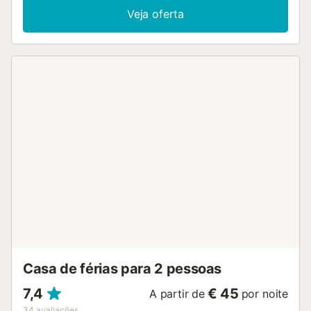
de jantar. O parque de campismo resort dispõe de um
Veja oferta
parque infantil. Os hóspedes podem nadar na piscina
exterior, fazer caminhadas ou andar de bicicleta, ou
relaxar no jardim. A Tiny House na Quinta - Tiny Casa fica
a 7,5 km do Campo de Golfe Novo Sancti Petri e a 32 km
do Parque Genovés. O aeroporto mais próximo é o
Aeroporto de Jerez, a 59 km....
Casa de férias para 2 pessoas
7,4
€ 45
A partir de
por noite
34
avaliações