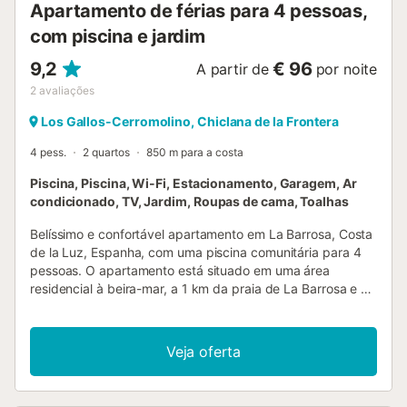
Apartamento de férias para 4 pessoas,
com piscina e jardim
9,2
€ 96
A partir de
por noite
2
avaliações
Los Gallos-Cerromolino, Chiclana de la Frontera
4 pess.
2 quartos
850 m para a costa
Piscina, Piscina, Wi-Fi, Estacionamento, Garagem, Ar
condicionado, TV, Jardim, Roupas de cama, Toalhas
Belíssimo e confortável apartamento em La Barrosa, Costa
de la Luz, Espanha, com uma piscina comunitária para 4
pessoas. O apartamento está situado em uma área
residencial à beira-mar, a 1 km da praia de La Barrosa e a
5 km de Chiclana de la Frontera. O apartamento possui 2
quartos e 1 banheiro. A acomodação oferece um jardim
gramado com árvores e um jardim comunitário gramado
Veja oferta
com árvores. A proximidade da praia e dos locais de
entretenimento torna este um excelente apartamento para
passar suas férias na Espanha com família ou amigos.