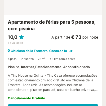
2 camas de solteiro (medindo 190 por 90 cm) e ventilador
- banheiro com lavatório, chuveiro e vaso sanitário Exterior
do apartamento - piscina comum oval - jardim gramado -
jardim comum - terraço - chuveiro externo - área de
Apartamento de férias para 5 pessoas,
refeições ao ar...
com piscina
10,0
€ 73
A partir de
por noite
1
avaliação
Chiclana de la Frontera, Costa de la luz
5 pess.
2 quartos
28 m²
4,1 km para a costa
Piscina, Internet, Estacionamento, Ar condicionado
A Tiny House na Quinta - Tiny Casa oferece acomodações
com estacionamento privado gratuito em Chiclana de la
Frontera, Andaluzia. As acomodações incluem ar
condicionado, piso em parquet, casa de banho privativa,
televisão de ecrã plano, acesso Wi-Fi gratuito, secretária,
Cancelamento Gratuito
sala de estar, cozinha equipada, pátio e vista para a
piscina. Todas as unidades incluem uma área de estar e