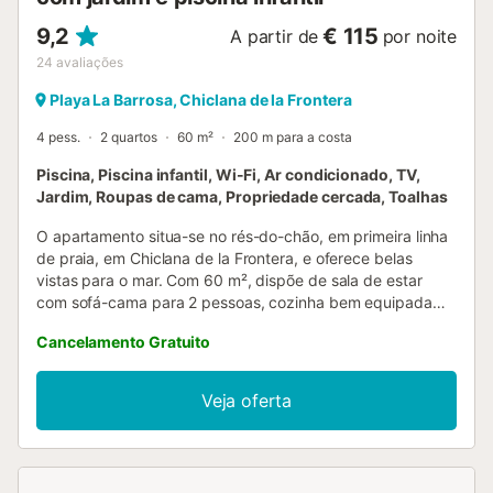
9,2
€ 115
A partir de
por noite
24
avaliações
Playa La Barrosa, Chiclana de la Frontera
4 pess.
2 quartos
60 m²
200 m para a costa
Piscina, Piscina infantil, Wi-Fi, Ar condicionado, TV,
Jardim, Roupas de cama, Propriedade cercada, Toalhas
O apartamento situa-se no rés-do-chão, em primeira linha
de praia, em Chiclana de la Frontera, e oferece belas
vistas para o mar. Com 60 m², dispõe de sala de estar
com sofá-cama para 2 pessoas, cozinha bem equipada
com máquina de lavar loiça, 2 quartos e 1 casa de banho,
Cancelamento Gratuito
acomodando até 6 pessoas. Inclui Wi-Fi, televisão, ar
condicionado na sala e máquina de lavar roupa. A zona
exterior privada conta com um terraço descoberto de 20
Veja oferta
m². A propriedade oferece ainda acesso a uma área
comum com piscina (disponível de 15 de junho a 15 de
setembro), jardim, piscina infantil e duche exterior. Podem
relaxar junto à piscina em dias de sol enquanto apreciam a