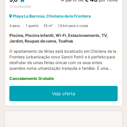
12
avaliações
Playa La Barrosa, Chiclana de la Frontera
4 pess.
1 quarto
55 m²
1,9 km para a costa
Piscina, Piscina infantil, Wi-Fi, Estacionamento, TV,
Jardim, Roupas de cama, Toalhas
O apartamento de férias está localizado em Chiclana de la
Frontera (urbanização novo Sancti Petri) e é perfeito para
desfrutar de umas férias únicas com os seus entes
queridos numa urbanização tranquila e familiar. É uma
penthouse, segundo andar sem elevador, é composta por
Cancelamento Gratuito
uma sala de estar com sofá-cama para duas pessoas, uma
cozinha separada equipada com todos os
electrodomésticos, quarto com cama de casal e vista para
Veja oferta
o jardim, casa de banho com duche, sem ar condicionado
mas com ventoinhas de teto no quarto e na sala e um
terraço privado para relaxar à noite. Este alojamento pode
acomodar um máximo de 4 pessoas e os serviços
adicionais incluem wifi e televisão. A área exterior tem um
grande jardim com zonas de solário, duas piscinas