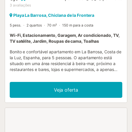
3
avaliações
Playa La Barrosa, Chiclana de la Frontera
5 pess.
2 quartos
70 m²
150 m para a costa
Wi-Fi, Estacionamento, Garagem, Ar condicionado, TV,
TV satélite, Jardim, Roupas de cama, Toalhas
Bonito e confortável apartamento em La Barrosa, Costa de
la Luz, Espanha, para 5 pessoas. O apartamento está
situado em uma área residencial à beira-mar, próximo a
restaurantes e bares, lojas e supermercados, a apenas
100 m da praia de La Barrosa. O apartamento possui 2
quartos e 1 banheiro. A acomodação oferece um jardim
gramado, um jardim comum com árvores e uma vista da
Veja oferta
praia e do mar. A proximidade da praia, locais para
compras, atividades esportivas, opções de
entretenimento, lugares para sair, pontos turísticos e
cultura fazem deste um excelente apartamento para
passar suas férias na Espanha com a família ou amigos.
Interior do apartamento sala de estar com ar condicionado
e televisão 2 quartos e 1 banheiro antena de satélite