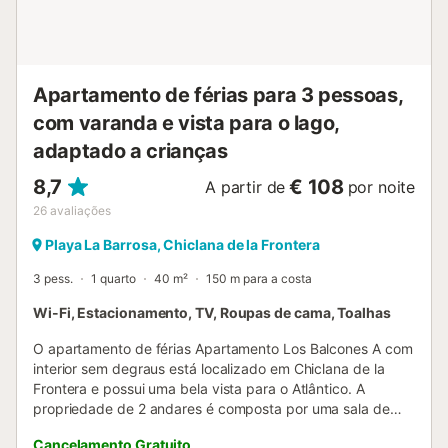
Apartamento de férias para 3 pessoas,
com varanda e vista para o lago,
adaptado a crianças
8,7
€ 108
A partir de
por noite
26
avaliações
Playa La Barrosa, Chiclana de la Frontera
3 pess.
1 quarto
40 m²
150 m para a costa
Wi-Fi, Estacionamento, TV, Roupas de cama, Toalhas
O apartamento de férias Apartamento Los Balcones A com
interior sem degraus está localizado em Chiclana de la
Frontera e possui uma bela vista para o Atlântico. A
propriedade de 2 andares é composta por uma sala de
estar com um sofá-cama para 2 pessoas, uma cozinha, 1
Cancelamento Gratuito