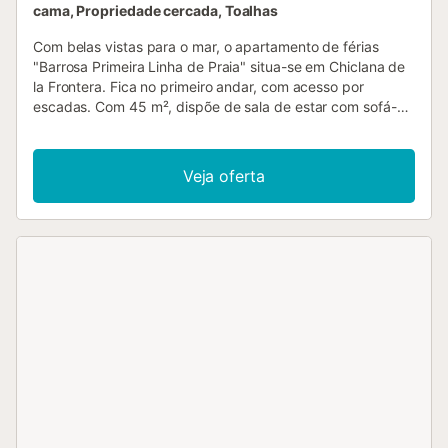
cama, Propriedade cercada, Toalhas
Com belas vistas para o mar, o apartamento de férias
"Barrosa Primeira Linha de Praia" situa-se em Chiclana de
la Frontera. Fica no primeiro andar, com acesso por
escadas. Com 45 m², dispõe de sala de estar com sofá-
cama para uma pessoa, cozinha bem equipada, 2 quartos
e 1 casa de banho, acomodando até 5 pessoas. Inclui Wi-
Fi de alta velocidade (ideal para videochamadas),
Veja oferta
ventoinha, máquina de lavar roupa e televisão. Berço
disponível mediante pedido. A zona exterior privada
oferece um terraço coberto. Existe ainda uma área
partilhada com piscina (aberta de 1 de junho a 30 de
setembro) e duche exterior. Estacionamento gratuito
disponível na rua. Animais de estimação não são
permitidos. Não há ar condicionado. O imóvel não tem
degraus, mas o acesso é feito por escadas. Tenham em
atenção que durante a vossa estadia podem existir
normas governamentais relativas à água, que poderão
afetar o uso da piscina, a rega do jardim ou limitar o uso de
água da torneira....