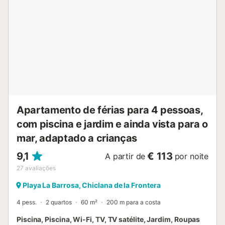
estacionamento gratuito na rua. Não são permitidos
animais de estimação, fumar nem festas. A piscina está
aberta de 15 de junho a 15 de setembro....
Apartamento de férias para 4 pessoas,
com piscina e jardim e ainda vista para o
mar, adaptado a crianças
9,1
€ 113
A partir de
por noite
27
avaliações
Playa La Barrosa, Chiclana de la Frontera
4 pess.
2 quartos
60 m²
200 m para a costa
Piscina, Piscina, Wi-Fi, TV, TV satélite, Jardim, Roupas