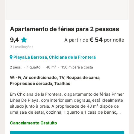
privacidade durante a vossa estadia. No exterior, podem
usufruir de uma zona de churrasco partilhada, ideal para
momentos agradáveis ao ar livre. Para maior comodidade,
a quinta oferece um lugar de estacionamento dentro do
recinto, partilhado entre os hóspedes. O alojamento fo...
Apartamento de férias para 2 pessoas
9,4
€ 54
A partir de
por noite
31
avaliações
Playa La Barrosa, Chiclana de la Frontera
2 pess.
1 quarto
40 m²
150 m para a costa
Wi-Fi, Ar condicionado, TV, Roupas de cama,
Propriedade cercada, Toalhas
Em Chiclana de la Frontera, o apartamento de férias Primer
Línea De Playa, com interior sem degraus, está idealmente
situado junto à praia. A propriedade de 40 m² dispõe de
uma sala de estar, cozinha, 1 quarto e 1 casa de banho,
acomodando até 2 pessoas. Inclui Wi-Fi de alta velocidade
Cancelamento Gratuito
(adequado para videochamadas) com espaço dedicado
para trabalho remoto, smart TV com serviços de