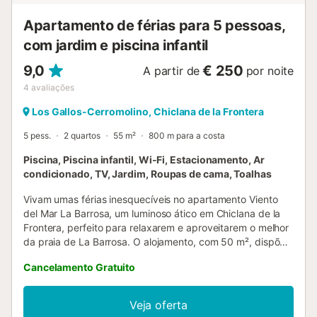
Apartamento de férias para 5 pessoas,
com jardim e piscina infantil
9,0
€ 250
A partir de
por noite
4
avaliações
Los Gallos-Cerromolino, Chiclana de la Frontera
5 pess.
2 quartos
55 m²
800 m para a costa
Piscina, Piscina infantil, Wi-Fi, Estacionamento, Ar
condicionado, TV, Jardim, Roupas de cama, Toalhas
Vivam umas férias inesquecíveis no apartamento Viento
del Mar La Barrosa, um luminoso ático em Chiclana de la
Frontera, perfeito para relaxarem e aproveitarem o melhor
da praia de La Barrosa. O alojamento, com 50 m², dispõe
de sala de estar com sofá-cama (para 1 pessoa), cozinha
Cancelamento Gratuito
equipada, 2 quartos e 1 casa de banho. Tem capacidade
para 5 pessoas e oferece ar condicionado, TV, máquina de
lavar roupa e Wi-Fi. Desfrutem da ampla varanda privada,
Veja oferta
ideal para apanhar sol, jantar ao ar livre ou saborear uma