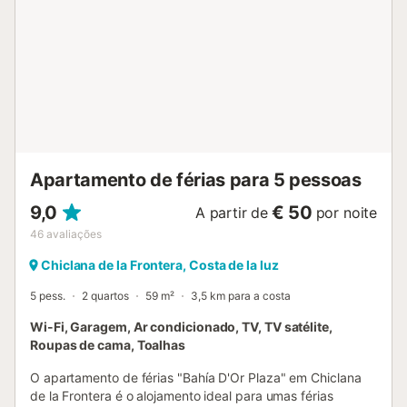
135 cm) e ventilador quarto com 2 camas de solteiro
(medindo 200 por 80 cm) e ventilador banheiro com
lavatório, combinação de banheira/chuveiro, bidê e vaso
sanitário Exterior do apartamento terreno fechado piscina
comunitária jardim comunitário gramado parquinho terraço
coberto área de jantar externa vaga de estacionamento
coberta privada Mais informações cidade mais próxima a
500 metros do apartamento praia mais próxima: La
Barrosa (a 2 quilômetros do apartamento) porto mais
próximo...
Apartamento de férias para 5 pessoas
9,0
€ 50
A partir de
por noite
46
avaliações
Chiclana de la Frontera, Costa de la luz
5 pess.
2 quartos
59 m²
3,5 km para a costa
Wi-Fi, Garagem, Ar condicionado, TV, TV satélite,
Roupas de cama, Toalhas
O apartamento de férias "Bahía D'Or Plaza" em Chiclana
de la Frontera é o alojamento ideal para umas férias