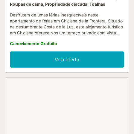
Roupas de cama, Propriedade cercada, Toalhas
Desfrutem de umas férias inesquecíveis neste
apartamento de férias em Chiclana de la Frontera. Situado
na deslumbrante Costa de la Luz, este alojamento turístico
em Chiclana oferece-vos um terraço privado com vista
mar, ideal para relaxarem após um dia de praia. É o refúgio
Cancelamento Gratuito
perfeito para quem procura conforto e proximidade ao
litoral de Cádis. O interior dispõe de ar condicionado, wifi e
um espaço de trabalho adaptado. Têm estacionamento
Veja oferta
privado e um jardim partilhado para o vosso descanso. Se
procuram um alojamento funcional e bem localizado para
as vossas férias na Andaluzia, este é o local ideal.
Reservem já a vossa estadia e vivam a magia de Cádis
num ambiente privilegiado junto ao oceano....