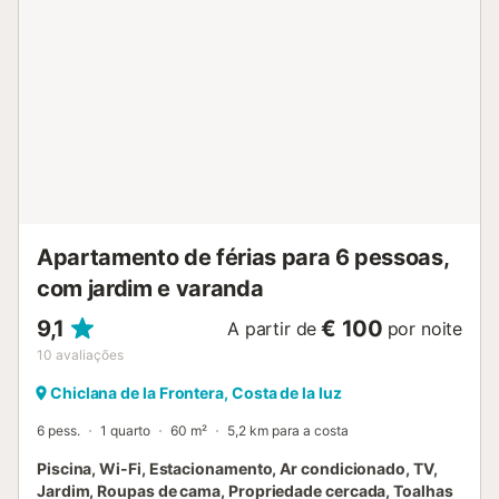
estacionamento na rua. Não são permitidos animais de
estimação, fumar nem festas. O edifício tem elevador.
Existe ainda zona de estacionamento para motos e
bicicletas, bem como iluminação de baixo consumo....
Apartamento de férias para 6 pessoas,
com jardim e varanda
9,1
€ 100
A partir de
por noite
10
avaliações
Chiclana de la Frontera, Costa de la luz
6 pess.
1 quarto
60 m²
5,2 km para a costa
Piscina, Wi-Fi, Estacionamento, Ar condicionado, TV,
Jardim, Roupas de cama, Propriedade cercada, Toalhas