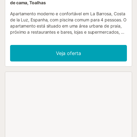
de cama, Toalhas
Apartamento moderno e confortável em La Barrosa, Costa
de la Luz, Espanha, com piscina comum para 4 pessoas. O
apartamento está situado em uma área urbana de praia,
próximo a restaurantes e bares, lojas e supermercados, e
a 100 m da praia de La Barrosa. O apartamento possui 2
quartos e 1 banheiro. A acomodação oferece muita
privacidade, um jardim gramado, um jardim comum, vistas
Veja oferta
maravilhosas da praia e do mar, e belíssimas vistas da
piscina e do jardim. A proximidade da praia,
oportunidades de compras, atividades esportivas, opções
de entretenimento, vida noturna, pontos turísticos e cultura
tornam este um apartamento ideal para passar suas férias
na Espanha com a família ou amigos. Interior do
apartamento - sala de estar com televisão e DVD player -
lareira na sala de estar (a lenha) - varanda - 2 quartos e 1
banheiro - antena de satélite (espanhol, alemão e inglês) -
máquina de lavar na cozinha Cozinha - cozinha aberta
com fogão elétrico, micro-ondas, máquina de lavar louça,
refrigerador, congelador, cafeteira, chaleira elétrica e
torradeira Quartos e banheiros - quarto com cama queen
size (medindo 200 por 150 cm) e ventilador - quarto com