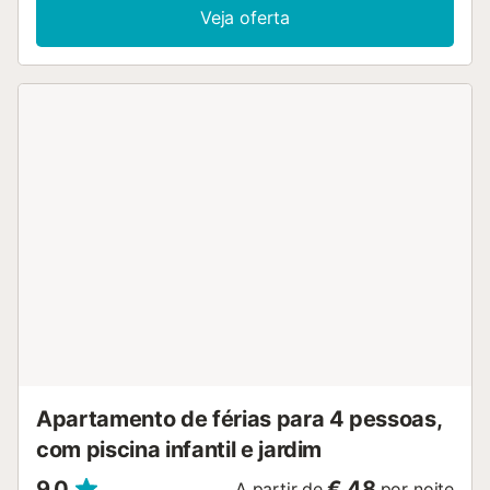
streaming, ar condicionado e máquina de lavar roupa. A
Veja oferta
propriedade está localizada na praia e os transportes
públicos encontram-se a curta distância a pé. Aluguer de
motas de água, passeios de barco, aluguer de canoas,
restaurantes e bares estão facilmente acessíveis a partir
do apartamento. O apartamento tem entrada ao nível do
rés-do-chão, conforme mostrado na foto da descrição.
Existem duas janelas altas, uma na cozinha e outra no
quarto. Não são permitidos animais de estimação, fumar
nem festas. Esta propriedade oferece um prático sistema
de self check-in. O ar condicionado está disponível no
quarto. A propriedade situa-se no rés-do-chão e não
dispõe de vista mar. Importante: A partir de 1 de setembro
de 2026, iniciar-se-ão obras no exterior do edifício....
Apartamento de férias para 4 pessoas,
com piscina infantil e jardim
9,0
€ 48
A partir de
por noite