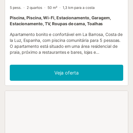
5 pess.
2 quartos
50 m²
1,3 km para a costa
Piscina, Piscina, Wi-Fi, Estacionamento, Garagem,
Estacionamento, TV, Roupas de cama, Toalhas
Apartamento bonito e confortável em La Barrosa, Costa de
la Luz, Espanha, com piscina comunitária para 5 pessoas.
O apartamento está situado em uma área residencial de
praia, próximo a restaurantes e bares, lojas e
supermercados, e a 2 km da praia de La Barrosa. O
apartamento possui 2 quartos e 1 banheiro. A acomodação
oferece um jardim comunitário gramado. A proximidade da
Veja oferta
praia, lugares para compras, atividades esportivas,
instalações de entretenimento, vida noturna, pontos
turísticos e cultura fazem deste apartamento uma
excelente opção para passar suas férias na Espanha com
família ou amigos. Interior do apartamento sala de estar
com televisão, sofá-camas e ventilador de teto 2 quartos e
1 banheiro máquina de lavar na cozinha Cozinha cozinha
com fogão de indução, micro-ondas, geladeira-
congelador, cafeteira, torradeira e espremedor Quartos e
banheiros quarto com cama de casal (medindo 190 por