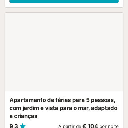
bebida após um dia de praia. Podem ainda aceder à zona
comum com piscina vedada, piscina infantil e duche
exterior, disponíveis de 15 de junho a 15 de setembro, das
11h30 às 15h30 e das 17h00 às 21h00. A localização é
excelente para explorarem a região e viverem
experiências únicas: a 13 minutos a pé (ou 3 de carro) do
Concert Music Festival de Sancti Petri, junto ao Parque
Natural da Baía de Cádis, ideal para passeios ao
amanhecer, percursos de bicicleta ou observação de aves,
e a menos de 15 minutos a pé do passeio marítimo da
praia de La Barrosa, com areia dourada, bares à beira-mar
e pores do sol inesquecíveis. O anfitrião recomenda visitar
o porto de Sancti Petri, as Salinas de Santa Teresa ou
provar a gastronomia local nos restaurantes próximos.
Inclui lugar de estacionamento privado. Regras
importantes: máximo 5 pessoas. Se chegarem mais
hóspedes do que o indicado na reserv...
Apartamento de férias para 5 pessoas,
com jardim e vista para o mar, adaptado
a crianças
9,3
€ 104
A partir de
por noite