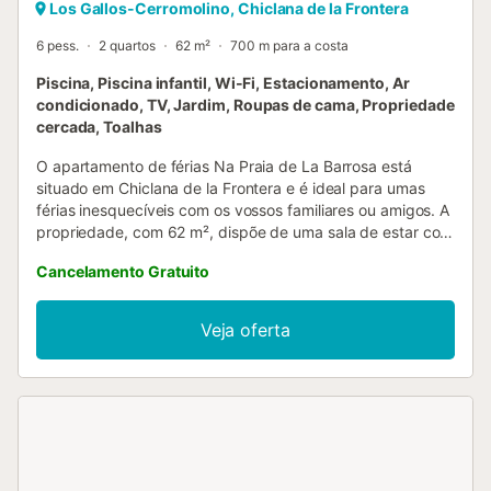
Los Gallos-Cerromolino, Chiclana de la Frontera
6 pess.
2 quartos
62 m²
700 m para a costa
Piscina, Piscina infantil, Wi-Fi, Estacionamento, Ar
condicionado, TV, Jardim, Roupas de cama, Propriedade
cercada, Toalhas
O apartamento de férias Na Praia de La Barrosa está
situado em Chiclana de la Frontera e é ideal para umas
férias inesquecíveis com os vossos familiares ou amigos. A
propriedade, com 62 m², dispõe de uma sala de estar com
sofá-cama para 2 pessoas, cozinha totalmente equipada,
Cancelamento Gratuito
2 quartos e 1 casa de banho, acomodando até 6 pessoas.
Inclui Wi-Fi de alta velocidade (adequado para
videochamadas), smart TV com serviços de streaming, ar
Veja oferta
condicionado e máquina de lavar roupa. Podem desfrutar
de terraços privados, cobertos e descobertos, perfeitos
para relaxar. Têm ainda acesso a zonas exteriores
partilhadas: piscina vedada, jardim e piscina infantil. A
localização é conveniente, perto de supermercados,
restaurantes, praias, pontos turísticos e transportes
públicos. Existe estacionamento privado na propriedade e