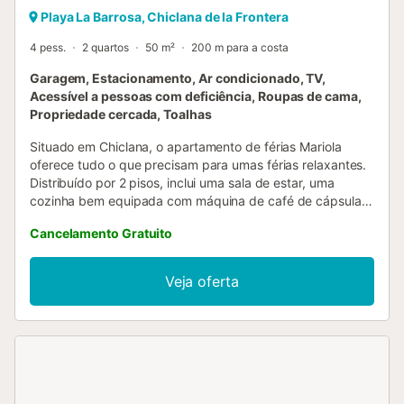
Playa La Barrosa, Chiclana de la Frontera
4 pess.
2 quartos
50 m²
200 m para a costa
Garagem, Estacionamento, Ar condicionado, TV,
Acessível a pessoas com deficiência, Roupas de cama,
Propriedade cercada, Toalhas
Situado em Chiclana, o apartamento de férias Mariola
oferece tudo o que precisam para umas férias relaxantes.
Distribuído por 2 pisos, inclui uma sala de estar, uma
cozinha bem equipada com máquina de café de cápsulas,
2 quartos (um com cama de 1,50 m e outro com cama de
Cancelamento Gratuito
1,90 m) e 1 casa de banho com base de duche. Entre as
comodidades adicionais encontram-se Wi-Fi (disponível
apenas em julho e agosto), televisão, ar condicionado e
Veja oferta
máquina de lavar roupa. O apartamento dispõe ainda de
um terraço privado ao ar livre, perfeito para relaxar à noite.
A poucos passos encontram transportes públicos, a praia
a apenas 150 metros, assim como uma grande variedade
de restaurantes, bares e supermercados. Fora dos meses
indicados, não há Wi-Fi disponível. Há um lugar de
estacionamento privado na propriedade, além de