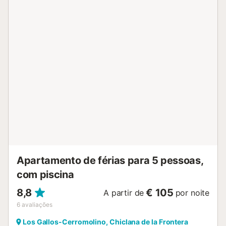
vista para o mar. A praia da Barrosa fica a apenas 50
metros, com vários restaurantes próximos. A 50 metros há
um supermercado e a 30 metros uma farmácia. Existe
estacionamento comunitário disponível na propriedade até
ao limite de vagas. Não são permitidos animais de
estimação, fumar dentro do apartamento nem a realização
de eventos. Não é permitido fazer barulho entre a meia-
noite e as 8h. O interior não tem degraus e dispõe de
iluminação de baixo consumo. Tenham em atenção que
durante a vossa estadia podem existir normas
governamentais sobre o uso da água, que poderão afetar
a utilização da piscina, a rega do jardim ou limitar o
consumo de água da torneira....
Apartamento de férias para 5 pessoas,
com piscina
8,8
€ 105
A partir de
por noite
6
avaliações
Los Gallos-Cerromolino, Chiclana de la Frontera