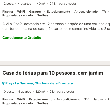
12 pess.
4 quartos
140 m²
2,1 km para a costa
Piscina
Wi-Fi
Garagem
Estacionamento
Ar condicionado
TV
Propriedade cercada
Toalhas
A Villa 'Rocío' acomoda até 12 pessoas e dispõe de uma cozinha 
quartos com cama de casal, 2 quartos com camas individuais e 2 s
banho interiores. No exterior, usufruem de piscina privada, zona 
Cancelamento Gratuito
de futebol. Todos os quartos têm ar condicionado para maior confo
ruídos excessivos, para garantir o descanso dos vizinhos. A praia fi
para desfrutarem de dias de sol e mar. Para mais informações, cont
plataforma de reservas....
Casa de férias para 10 pessoas, com jardim
Playa La Barrosa, Chiclana de la Frontera
10 pess.
4 quartos
120 m²
2 km para a costa
Piscina
Wi-Fi
Estacionamento
Ar condicionado
TV
Jardim
R
Propriedade cercada
Toalhas