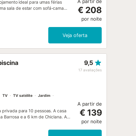
A partir de
lojamento ideal para umas férias
€ 208
uma sala de estar com sofá-cama
loiça, 4 quartos e 2 casas de
por noite
de adequado para videochamadas,
 secadora. No exterior, usufruem de
ro a 31 de maio), terraço coberto e
Veja oferta
lfe, supermercados e restaurantes.
ratuito na rua. Não são permitidos
ibilizam aluguer externo de
ão que durante a vossa estadia podem
piscina
9,5
afetar o uso da piscina, rega do
17
avaliações
TV
TV satélite
Jardim
A partir de
€ 139
a privada para 10 pessoas. A casa
La Barrosa e a 6 km de Chiclana. A
por noite
acomodação oferece um jardim gramado
opções de entretenimento, locais
a para passar suas férias na Espanha