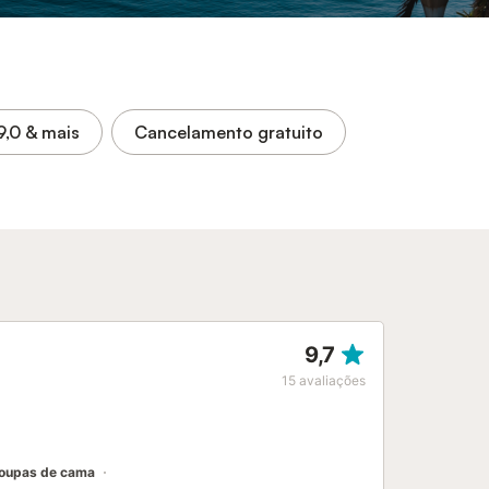
9,0
& mais
Cancelamento gratuito
9,7
15
avaliações
oupas de cama