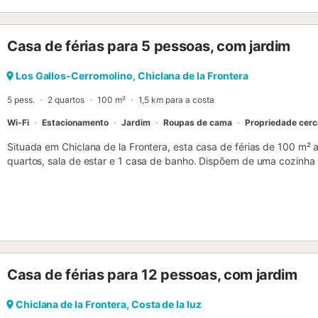
também podem desfrutar de um espaço exterior partilhado com um 
de golfe, um campo de ténis e supermercados ficam a 5 minutos de 
de estacionamento na propriedade e estacionamento gratuito na ru
Casa de férias para 5 pessoas, com jardim
estimação, fumar e festas. Está disponível um aluguer externo de bi
propriedade tem acesso sem degraus e portas largas. Esta proprie
poupança de luz e água....
Los Gallos-Cerromolino, Chiclana de la Frontera
5 pess.
2 quartos
100 m²
1,5 km para a costa
Wi-Fi
Estacionamento
Jardim
Roupas de cama
Propriedade cer
Situada em Chiclana de la Frontera, esta casa de férias de 100 m
quartos, sala de estar e 1 casa de banho. Dispõem de uma cozinh
vossas refeições durante a estadia. A propriedade oferece Wi-Fi d
videochamadas, espaço de trabalho dedicado, máquina de lavar ro
privada para cozinharem ao ar livre. No exterior, aproveitem o jardi
para se refrescarem após idas à praia. A localização é conveniente, 
acesso a atividades costeiras. Têm acesso a 1 lugar de estacioname
comodidade. É permitido trazer um animal de estimação. Notem qu
propriedade....
Casa de férias para 12 pessoas, com jardim
Chiclana de la Frontera, Costa de la luz