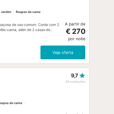
Jardim
Roupas de cama
A partir de
espaçosa de uso comum. Conta com 2
€ 270
ofás-cama, além de 2 casas de
de churrasco, campo de basquetebol e
por noite
rto. Não são permitidas festas nem
ca a apenas 5 minutos de carro, ideal
actem o anfitrião através da
Veja oferta
9,7
38
avaliações
oupas de cama