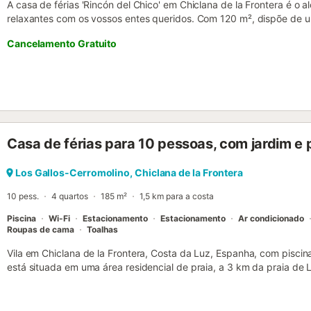
A casa de férias 'Rincón del Chico' em Chiclana de la Frontera é o a
relaxantes com os vossos entes queridos. Com 120 m², dispõe de 
para 2 pessoas, cozinha totalmente equipada com máquina de lavar 
Cancelamento Gratuito
banho, acomodando até 10 pessoas. Inclui Wi-Fi de alta velocida
televisão, aquecimento, ar condicionado, máquina de lavar roupa e
jardim privado, piscina privada aquecida (disponível de 11 de outub
churrasqueira. A 5 minutos de carro encontram praias, campo de go
Há 3 lugares de estacionamento na propriedade e estacionamento g
animais de estimação, fumadores nem eventos. Os anfitriões dispon
bicicletas, mediante reserva prévia obrigatória. Tenham em atenç
Casa de férias para 10 pessoas, com jardim e 
existir restrições governamentais à utilização de água, o que pode 
jardim ou limitar o consumo de água da torneira....
Los Gallos-Cerromolino, Chiclana de la Frontera
10 pess.
4 quartos
185 m²
1,5 km para a costa
Piscina
Wi-Fi
Estacionamento
Estacionamento
Ar condicionado
Roupas de cama
Toalhas
Vila em Chiclana de la Frontera, Costa da Luz, Espanha, com piscin
está situada em uma área residencial de praia, a 3 km da praia de 
vila possui 4 quartos e 3 banheiros, distribuídos em 2 níveis. A 
com árvores. A proximidade da praia, lojas, atividades esportivas, 
para sair, pontos turísticos e cultura tornam esta uma excelente vil