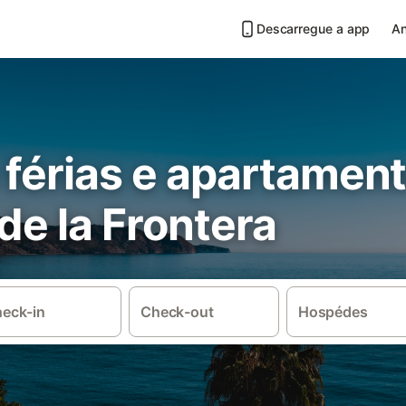
Descarregue a app
An
 férias e apartamen
de la Frontera
eck-in
Check-out
Hospédes