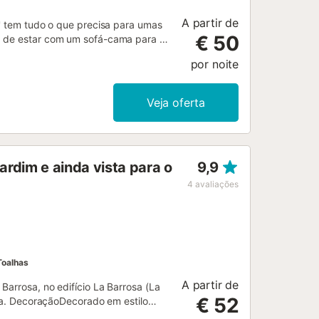
A partir de
r' tem tudo o que precisa para umas
€ 50
a de estar com um sofá-cama para 2
ar louça, 2 quartos e 1 casa de
por noite
onais incluem Wi-Fi de alta
 condicionado, uma máquina de lavar
spõe de uma área exterior privada
Veja oferta
uveiro exterior. Os hóspedes
terraço coberto. A praia, um campo
carro. Estão disponíveis 2 lugares
a. Não são permitidos animais de
ardim e ainda vista para o
9,9
cicletas mediante reserva. A
dade tem características de
4
avaliações
Toalhas
A partir de
Barrosa, no edifício La Barrosa (La
€ 52
aia. DecoraçãoDecorado em estilo
o para oferecer uma estadia muito