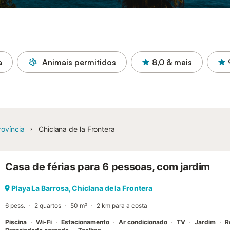
a
Animais permitidos
8,0
& mais
rovíncia
Chiclana de la Frontera
Casa de férias para 6 pessoas, com jardim
Playa La Barrosa, Chiclana de la Frontera
6 pess.
2 quartos
50 m²
2 km para a costa
Piscina
Wi-Fi
Estacionamento
Ar condicionado
TV
Jardim
R