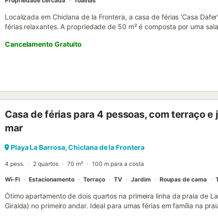
Propriedade cercada
Toalhas
Localizada em Chiclana de la Frontera, a casa de férias 'Casa Dafe
férias relaxantes. A propriedade de 50 m² é composta por uma sal
pessoas, uma cozinha totalmente equipada com uma máquina de lav
Cancelamento Gratuito
banho e pode, portanto, acomodar 6 pessoas. As comodidades adici
velocidade (adequado para chamadas de vídeo), uma televisão, ar
roupa, bem como uma máquina de secar roupa. Esta propriedade di
com uma piscina, um jardim, comodidades para churrascos e um ch
também podem desfrutar de um espaço exterior partilhado com um 
de golfe, um campo de ténis e supermercados ficam a 5 minutos de 
de estacionamento na propriedade e estacionamento gratuito na ru
Casa de férias para 4 pessoas, com terraço e j
estimação, fumar e festas. Está disponível um aluguer externo de bi
propriedade tem acesso sem degraus e portas largas. Esta proprie
mar
poupança de luz e água....
Playa La Barrosa, Chiclana de la Frontera
4 pess.
2 quartos
70 m²
100 m para a costa
Wi-Fi
Estacionamento
Terraço
TV
Jardim
Roupas de cama
Ótimo apartamento de dois quartos na primeira linha da praia de La 
Giralda) no primeiro andar. Ideal para umas férias em família na pr
clássico, o apartamento é muito luminoso e cada detalhe foi cuidad